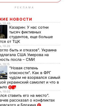
РЕКЛАМА
ЖИЕ НОВОСТИ
, 19.48
Казарин:
У нас сотни
тысяч фиктивных
студентов, еще больше
тся от ТЦК
, 19.29
огло быть и отказов". Украина
едлагала США Умерова на
ность посла – СМИ
, 19.15
"Новая степень
опасности". Как в ФРГ
чудом не взорвался самый
ой украинский самолет и что в
было
, 19.02
лся ставить его на место".
чев рассказал о конфликтах
новского и Блохина