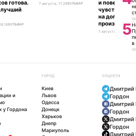
о
ов готова.
и поверила
7 августа, 17.29
БУЛЬВАР
н
 лучший
чувствам", в
с
т
на допрос. Ч
5
произошло
Н
18.16
БУЛЬВАР
П
7 августа, 17.28
БУЛЬ
п
в
ГОРОД
СОЦСЕТИ
и
Киев
Дмитрий 
ации и
Львов
Гордон
ью
Одесса
Дмитрий 
х у Гордона
Донецк
Гордон
Харьков
Дмитрий 
р
Днепр
Гордон
Мариуполь
Дмитрий 