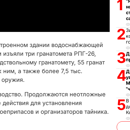
1
"
н
a
с
с
y
2
З
к
V
г
остроенном здании водоснабжающей
i
3
 изъяли три гранатомета РПГ-26,
Д
п
дствольному гранатомету, 55 гранат
d
4
к ним, а также более 7,5 тыс.
Д
e
у
 оружия.
М
o
"
водство. Продолжаются неотложные
5
В
 действия для установления
д
оеприпасов и организаторов тайника.
К