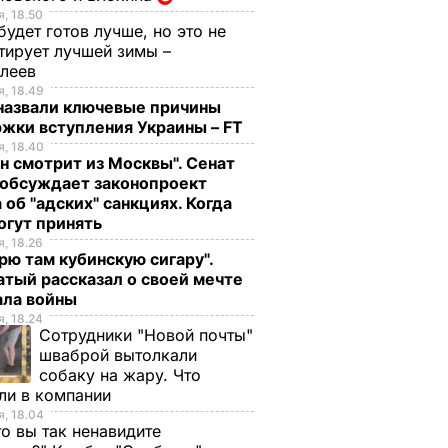
, 18.50
будет готов лучше, но это не
тирует лучшей зимы –
елеев
, 18.49
 назвали ключевые причины
жки вступления Украины – FT
, 18.40
н смотрит из Москвы". Сенат
обсуждает законопроект
 об "адских" санкциях. Когда
огут принять
, 18.26
рю там кубинскую сигару".
тый рассказал о своей мечте
ала войны
, 18.24
Сотрудники "Новой почты"
шваброй вытолкали
собаку на жару. Что
ли в компании
, 18.04
то вы так ненавидите
В Луганской области