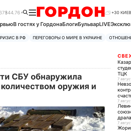
67
$44.76
+30 КИЕ
ервью
В гостях у Гордона
Блоги
Бульвар
LIVE
Эксклю
РИЗИС В РФ
ПЕРЕГОВОРЫ О МИРЕ В УКРАИНЕ
ОТНОШЕН
СВЕ
Каза
студе
ТЦК
сти СБУ обнаружила
7 авгус
Невз
 количеством оружия и
контр
счас
7 авгус
Леви
союзн
драла
7 август
Жори