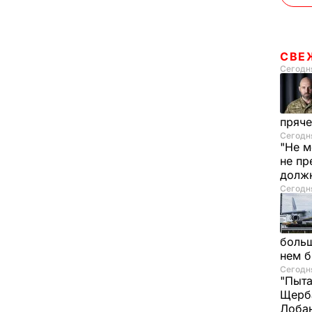
СВЕ
Сегодня
пряче
Сегодня
"Не м
не пр
долж
Сегодня
больш
нем 
Сегодня
"Пыта
Щерба
Лоба