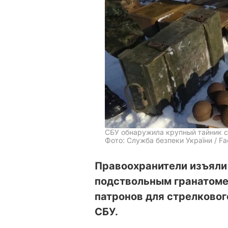
СБУ обнаружила крупный тайник 
Фото: Служба безпеки України / F
Правоохранители изъяли 
подствольным гранатомета
патронов для стрелково
СБУ.