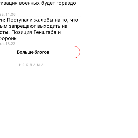
ивация военных будет гораздо
та, 14.06
ун:
Поступали жалобы на то, что
ым запрещают выходить на
сты. Позиция Генштаба и
бороны
та, 13.22
Больше блогов
РЕКЛАМА