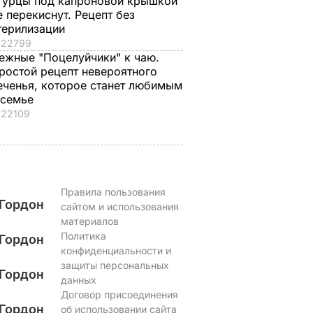
гурцы под капроновой крышкой
вы получите дома
спровоцировал
е перекиснут. Рецепт без
ызвали
натуральное
взрывы в Москве и
терилизации
то
мороженое
протесты в РФ
22799
ежные "Поцелуйчики" к чаю.
7 августа, 16.17
БУЛЬВАР
7 августа, 15.35
БУЛЬВАР
ростой рецепт невероятного
ВАР
еченья, которое станет любимым
 семье
22109
Правила пользования
Гордон
сайтом и использования
материалов
Политика
Гордон
конфиденциальности и
защиты персональных
Гордон
данных
Договор присоединения
Гордон
об использовании сайта