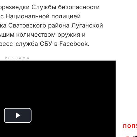
рразведки Службы безопасности
 с Национальной полицией
ка Сватовского района Луганской
ьшим количеством оружия и
ресс-служба СБУ в Facebook.
РЕКЛАМА
P
ПОП
l