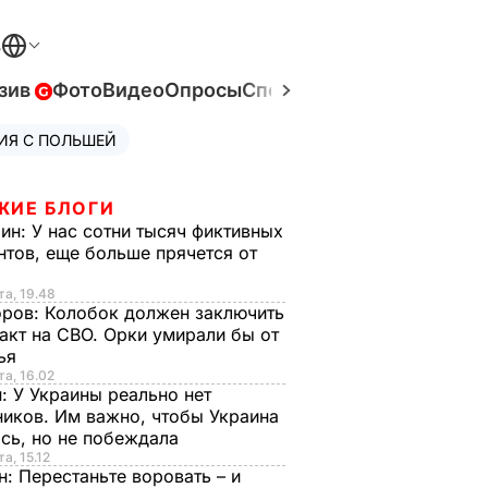
В
зив
Фото
Видео
Опросы
Спецпроекты
Война в Ук
ИЯ С ПОЛЬШЕЙ
ЖИЕ БЛОГИ
рин:
У нас сотни тысяч фиктивных
нтов, еще больше прячется от
та, 19.48
оров:
Колобок должен заключить
акт на СВО. Орки умирали бы от
тья
та, 16.02
н:
У Украины реально нет
иков. Им важно, чтобы Украина
сь, но не побеждала
а, 15.12
н:
Перестаньте воровать – и