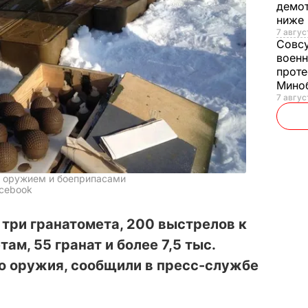
демот
ниже
7 авгус
Совс
военн
проте
Мино
7 авгус
с оружием и боеприпасами
acebook
три гранатомета, 200 выстрелов к
м, 55 гранат и более 7,5 тыс.
го оружия, сообщили в пресс-службе