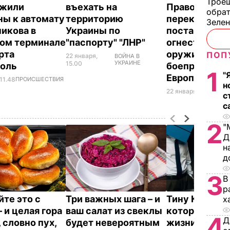
Троещ
ужили
въехать на
Правоохрани
обрат
ны к автомату
территорию
перекрыли к
Зеле
икова в
Украины по
поставки
ом терминале
"паспорту" "ЛНР"
огнестрельн
рта
оружия и
ПОП
22 января,
ВОЙНА В
УКРАИНЕ
15.00
поль
боеприпасов 
1
"
Европы
11.48
ПРОИСШЕСТВИЯ
н
22 января, 05.41
ОБЩ
с
с
2
"
Д
н
д
3
В
р
те это с
Три важных шага – и
Тину Кароль,
х
 и целая гора
ваш салат из свеклы
которая "впе
4
Д
 словно пух,
будет невероятным
жизни рассл