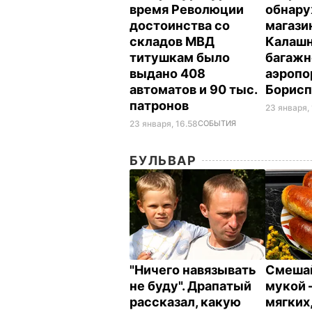
время Революции
обнар
достоинства со
магази
складов МВД
Калашн
титушкам было
багажн
выдано 408
аэропо
автоматов и 90 тыс.
Борис
патронов
23 января, 
23 января, 16.58
СОБЫТИЯ
БУЛЬВАР
"Ничего навязывать
Смешай
не буду". Драпатый
мукой –
рассказал, какую
мягких,