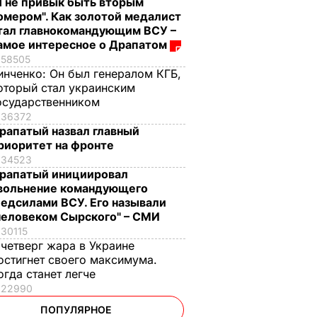
Я не привык быть вторым
омером". Как золотой медалист
тал главнокомандующим ВСУ –
амое интересное о Драпатом
58505
инченко:
Он был генералом КГБ,
оторый стал украинским
осударственником
36372
рапатый назвал главный
риоритет на фронте
34523
рапатый инициировал
вольнение командующего
едсилами ВСУ. Его называли
человеком Сырского" – СМИ
30115
 четверг жара в Украине
остигнет своего максимума.
огда станет легче
22990
ПОПУЛЯРНОЕ