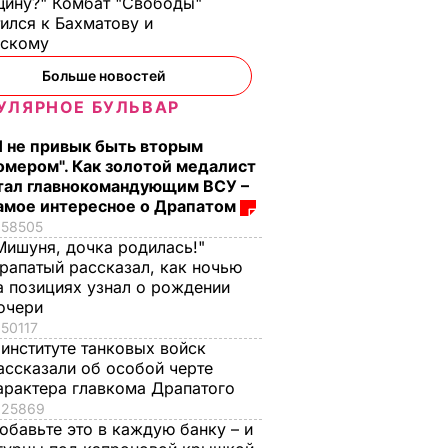
ину?" Комбат "Свободы"
тели
военные
ился к Бахматову и
анал
обнаружили тайник
нскому
с боеприпасами.
Больше новостей
ого
Фоторепортаж
УЛЯРНОЕ БУЛЬВАР
21 января, 15.47
СОБЫТИЯ
из
Я не привык быть вторым
омером". Как золотой медалист
ЕСТВО
тал главнокомандующим ВСУ –
амое интересное о Драпатом
58505
Мишуня, дочка родилась!"
рапатый рассказал, как ночью
а позициях узнал о рождении
очери
50117
 институте танковых войск
ассказали об особой черте
Всего три
Зачем с Путина
арактера главкома Драпатого
рвые в
ингредиента и
"снимали мерку" дл
25869
обавьте это в каждую банку – и
абилась
несколько минут – и
Колобка, который