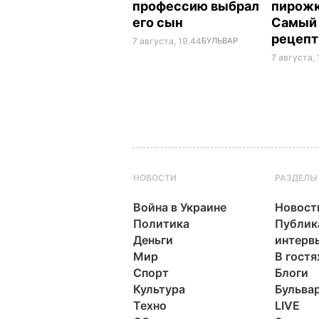
профессию выбрал
пирожк
его сын
Самый
рецеп
7 августа, 19.44
БУЛЬВАР
7 августа, 
НОВОСТИ
РАЗДЕЛЫ
Война в Украине
Новост
Политика
Публик
Деньги
интерв
Мир
В гостя
Спорт
Блоги
Культура
Бульва
Техно
LIVE