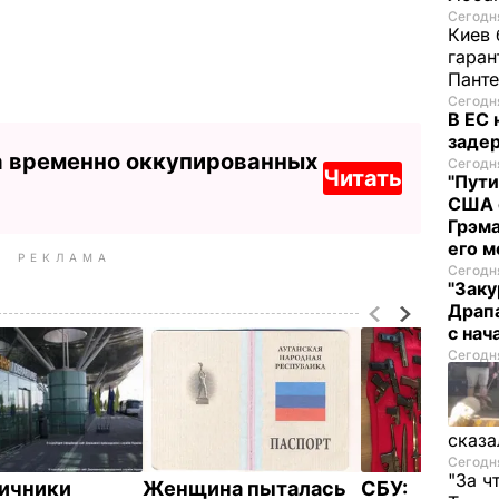
Сегодня
Киев 
гаран
Пант
Сегодня
В ЕС
задер
а временно оккупированных
Сегодня
Читать
"Пути
США 
Грэма
его м
РЕКЛАМА
Сегодня
"Заку
Драпа
с нач
Сегодня
сказа
Сегодня
"За ч
ичники
Женщина пыталась
СБУ: