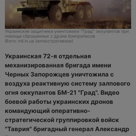
Украинские защитники уничтожили "Град" оккупантов при
помощи сброшенных с дрона боеприпасов
Фото: mil.in.ua (иллюстративное)
Украинская 72-я отдельная
механизированная бригада имени
Черных Запорожцев уничтожила с
воздуха реактивную систему залпового
огня оккупантов БМ-21 "Град". Видео
боевой работы украинских дронов
командующий оперативно-
стратегической группировкой войск
"Таврия" бригадный генерал Александр