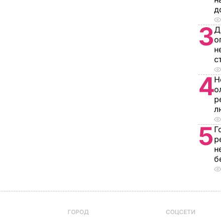
д
3
Д
о
н
с
4
Н
о
р
л
5
Г
р
н
б
ГОРОД
СОЦСЕТИ