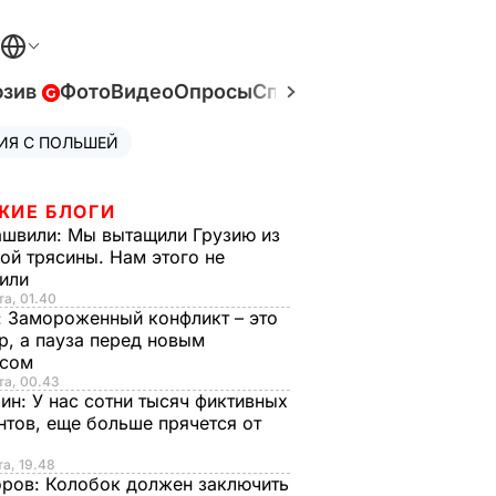
юзив
Фото
Видео
Опросы
Спецпроекты
Война в У
ИЯ С ПОЛЬШЕЙ
ЖИЕ БЛОГИ
ашвили:
Мы вытащили Грузию из
ой трясины. Нам этого не
тили
та, 01.40
:
Замороженный конфликт – это
р, а пауза перед новым
исом
та, 00.43
рин:
У нас сотни тысяч фиктивных
нтов, еще больше прячется от
та, 19.48
оров:
Колобок должен заключить