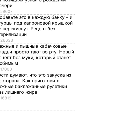
очери
59607
обавьте это в каждую банку – и
гурцы под капроновой крышкой
е перекиснут. Рецепт без
терилизации
26633
ежные и пышные кабачковые
ладьи просто тают во рту. Новый
ецепт без муки, который станет
юбимым
17000
ости думают, что это закуска из
есторана. Как приготовить
ежные баклажанные рулетики
ез лишнего жира
16819