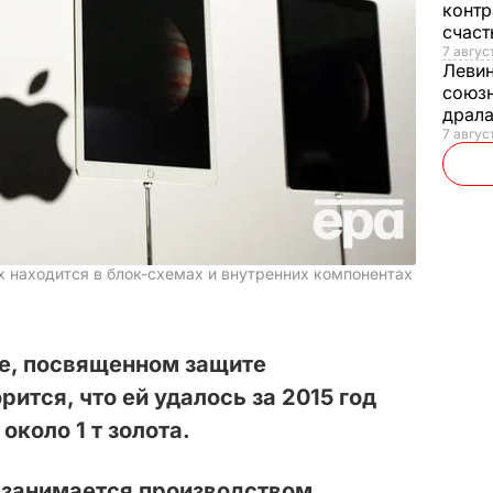
контр
счас
7 авгус
Леви
союзн
драла
7 август
х находится в блок-схемах и внутренних компонентах
le, посвященном защите
ится, что ей удалось за 2015 год
около 1 т золота.
 занимается производством