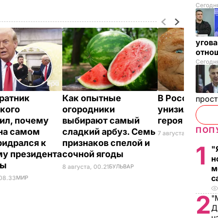
Сегодня
угова
отнош
Сегодня
ратник
Как опытные
В России же
прос
кого
огородники
унизили люб
ил, почему
выбирают самый
героя Путина
ПОП
на самом
сладкий арбуз. Семь
7 августа, 23.32
БУЛ
ридрался к
признаков спелой и
1
"
у президента
сочной ягоды
н
ны
8 августа, 00.21
БУЛЬВАР
м
с
 08.33
МИР
2
"
Д
н