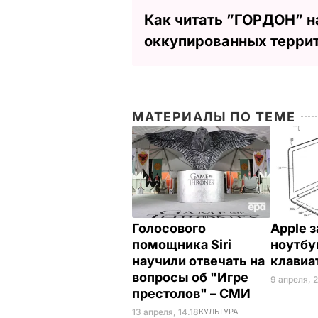
Как читать ”ГОРДОН” н
оккупированных терри
МАТЕРИАЛЫ ПО ТЕМЕ
Голосового
Apple 
помощника Siri
ноутбу
научили отвечать на
клави
вопросы об "Игре
9 апреля, 
престолов" – СМИ
13 апреля, 14.18
КУЛЬТУРА