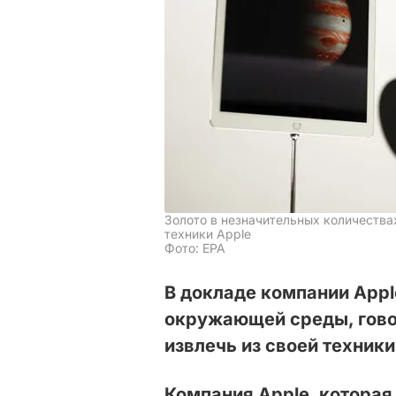
Золото в незначительных количества
техники Apple
Фото: ЕРА
В докладе компании App
окружающей среды, говор
извлечь из своей техники 
Компания Apple, которая