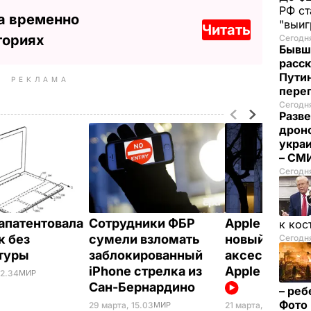
РФ ст
а временно
"выи
Читать
ториях
Сегодня
Бывш
расск
Пути
РЕКЛАМА
пере
Сегодня
Разве
дрон
укра
– СМ
Сегодн
запатентовала
Сотрудники ФБР
Apple предст
к кос
к без
сумели взломать
новый iPhone,
Сегодня
атуры
заблокированный
аксессуары 
iPhone стрелка из
Apple Watch.
22.34
МИР
Сан-Бернардино
– реб
Фото
29 марта, 15.03
МИР
21 марта, 21.37
МИР