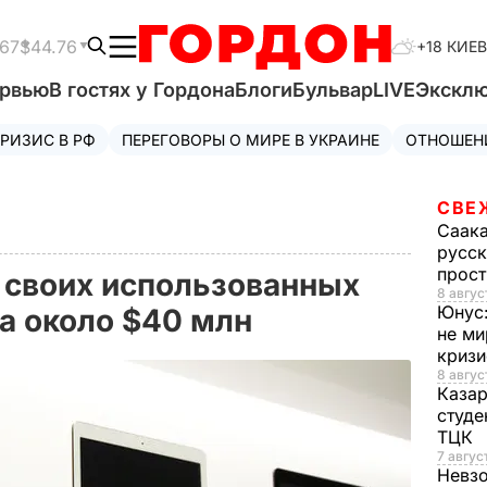
.67
$44.76
+18 КИЕВ
ервью
В гостях у Гордона
Блоги
Бульвар
LIVE
Экскл
РИЗИС В РФ
ПЕРЕГОВОРЫ О МИРЕ В УКРАИНЕ
ОТНОШЕН
СВЕ
Саак
русск
прос
з своих использованных
8 авгус
Юнус
на около $40 млн
не ми
криз
8 авгус
Каза
студе
ТЦК
7 авгус
Невз