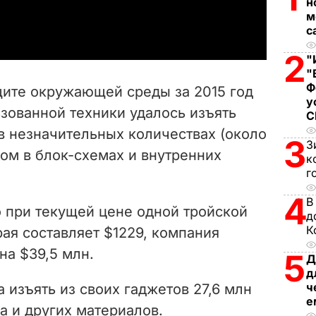
н
a
м
с
y
2
"
V
"
Ф
щите окружающей среды за 2015 год
у
i
ьзованной техники удалось изъять
е в незначительных количествах (около
d
3
З
ном в блок-схемах и внутренних
к
e
г
4
o
В
о при текущей цене одной тройской
д
К
орая составляет $1229, компания
на $39,5 млн.
5
Д
д
ч
 изъять из своих гаджетов 27,6 млн
е
ла и других материалов.