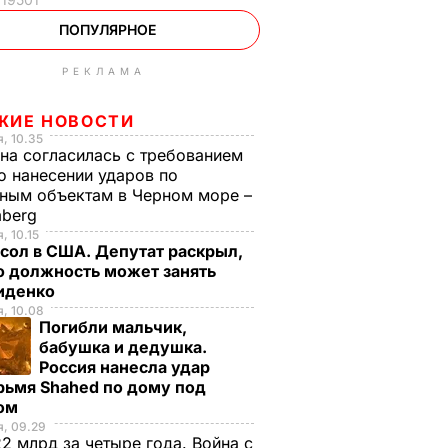
ПОПУЛЯРНОЕ
РЕКЛАМА
ЖИЕ НОВОСТИ
, 10.35
на согласилась с требованием
 нанесении ударов по
ным объектам в Черном море –
mberg
, 10.15
сол в США. Депутат раскрыл,
ю должность может занять
иденко
, 10.08
Погибли мальчик,
бабушка и дедушка.
Россия нанесла удар
рьмя Shahed по дому под
ом
, 09.29
2 млрд за четыре года. Война с