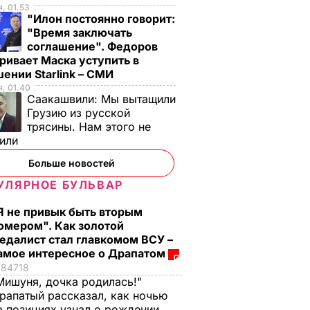
, 01.53
"Илон постоянно говорит:
"Время заключать
соглашение". Федоров
ривает Маска уступить в
ении Starlink – СМИ
, 01.40
Саакашвили:
Мы вытащили
Грузию из русской
трясины. Нам этого не
стоко
"Димка был вроде
Гости думают, что
тили
имого
нормальный, пока не
это закуска из
Больше новостей
сбухался". В сеть
ресторана. Как
УЛЯРНОЕ БУЛЬВАР
попали снимки
приготовить нежны
ЬВАР
Кабаевой с
баклажанные
Я не привык быть вторым
Медведевым
рулетики без
омером". Как золотой
лишнего жира
7 августа, 20.39
БУЛЬВАР
едалист стал главкомом ВСУ –
амое интересное о Драпатом
7 августа, 20.17
БУЛЬВАР
84718
Мишуня, дочка родилась!"
рапатый рассказал, как ночью
а позициях узнал о рождении