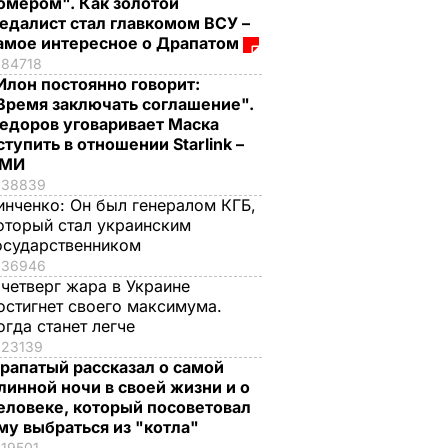
омером". Как золотой
едалист стал главкомом ВСУ –
амое интересное о Драпатом
84718
Илон постоянно говорит:
Время заключать соглашение".
едоров уговаривает Маска
ступить в отношении Starlink –
СМИ
38839
инченко:
Он был генералом КГБ,
оторый стал украинским
осударственником
36946
 четверг жара в Украине
остигнет своего максимума.
огда станет легче
23139
рапатый рассказал о самой
линной ночи в своей жизни и о
еловеке, который посоветовал
му выбраться из "котла"
19501