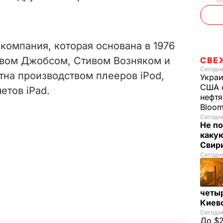
 компания, которая основана в 1976
ивом Джобсом, Стивом Возняком и
СВЕ
Сегодня
тна производством плееров iPod,
Украи
США о
етов iPad.
нефтя
Bloo
Сегодня
Не по
каку
Свир
Сегодня
четы
Киев
Сегодня
До $2