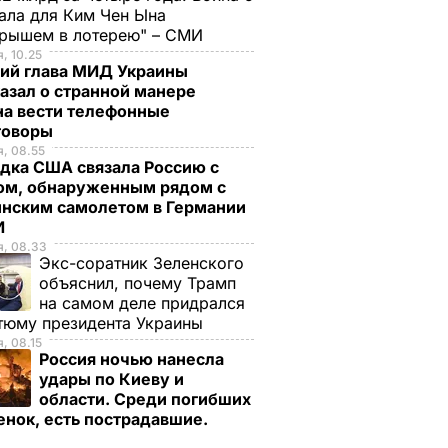
ала для Ким Чен Ына
грышем в лотерею" – СМИ
, 10.25
ий глава МИД Украины
азал о странной манере
на вести телефонные
говоры
, 08.55
дка США связала Россию с
ом, обнаруженным рядом с
инским самолетом в Германии
И
я, 08.33
Экс-соратник Зеленского
объяснил, почему Трамп
на самом деле придрался
авила
В сеть попали
тюму президента Украины
 iPad и
первые фото
, 08.15
Россия ночью нанесла
для
корпуса нового
удары по Киеву и
 Видео
iPhone 7 – СМИ
области. Среди погибших
енок, есть пострадавшие.
14 марта, 13.21
СОБЫТИЯ