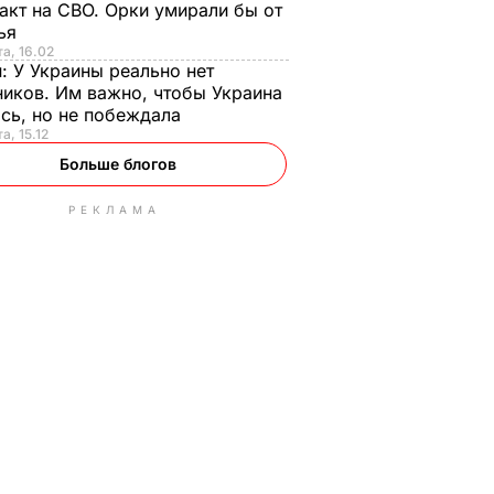
акт на СВО. Орки умирали бы от
тья
та, 16.02
н:
У Украины реально нет
иков. Им важно, чтобы Украина
сь, но не побеждала
а, 15.12
Больше блогов
РЕКЛАМА