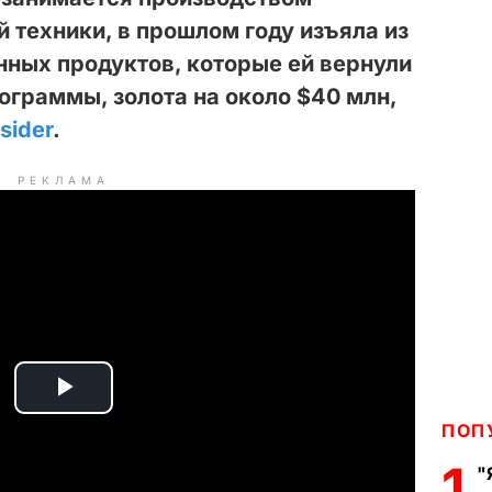
 техники, в прошлом году изъяла из
ных продуктов, которые ей вернули
ограммы, золота на около $40 млн,
sider
.
РЕКЛАМА
P
ПОП
l
1
"