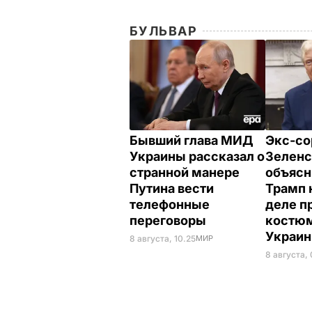
БУЛЬВАР
Бывший глава МИД
Экс-со
Украины рассказал о
Зеленс
странной манере
объясн
Путина вести
Трамп 
телефонные
деле п
переговоры
костюм
Украи
8 августа, 10.25
МИР
8 августа,