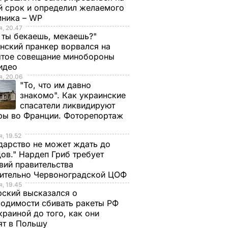
орвал
прогремел взрыв: 11
й срок и определил желаемого
человек погибли,
мника – WP
м
более 20 ранены
, 20.47
 ты бекаешь, мекаешь?"
19 января, 13.27
МИР
нский пранкер ворвался на
ытое совещание минобороны
аж
Видео
ЫТИЯ
, 20.06
"То, что им давно
знакомо". Как украинские
спасатели ликвидируют
ры во Франции. Фоторепортаж
, 19.52
дарство не может ждать до
ов." Нардеп Гриб требует
вий правительства
сительно Червоноградской ЦОФ
о
Почему Чарльз III на
Галета с
, 19.45
ский высказался о
самом деле
помидорами
одимости сбивать ракеты РФ
анут
проигнорировал 45-
готовится легко, а
краиной до того, как они
не
летие жены принца
получается – как в
ят в Польшу