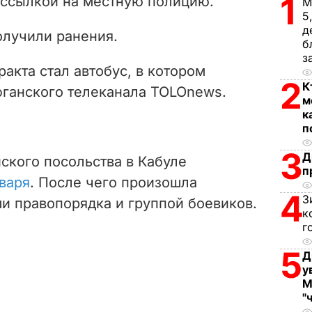
1
ссылкой на местную полицию.
М
i
5
д
олучили ранения.
d
б
з
ракта стал автобус, в котором
e
2
К
фганского телеканала TOLOnews.
м
o
к
п
3
Д
ского посольства в Кабуле
п
варя
. После чего произошла
4
З
и правопорядка и группой боевиков.
к
г
5
Д
у
М
"