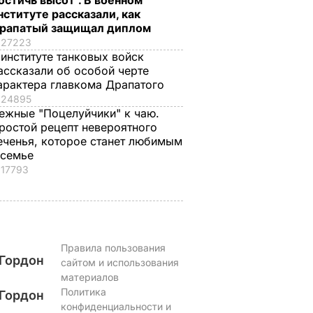
остичь высот". В военном
нституте рассказали, как
рапатый защищал диплом
27223
 институте танковых войск
ассказали об особой черте
арактера главкома Драпатого
24895
ежные "Поцелуйчики" к чаю.
ростой рецепт невероятного
еченья, которое станет любимым
 семье
17793
Правила пользования
Гордон
сайтом и использования
материалов
Политика
Гордон
конфиденциальности и