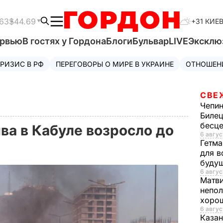
63
$44.69
+31 КИЕ
ервью
В гостях у Гордона
Блоги
Бульвар
LIVE
Эксклю
РИЗИС В РФ
ПЕРЕГОВОРЫ О МИРЕ В УКРАИНЕ
ОТНОШЕН
СВЕ
Чепи
Билец
бесц
ва в Кабуле возросло до
6 авгус
Гетма
для в
буду
6 авгус
Матв
непол
хорош
6 авгус
Казан