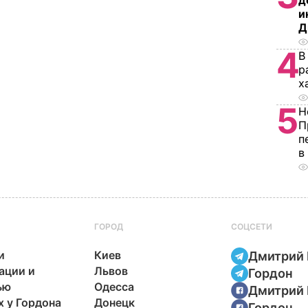
д
и
Д
4
В
р
х
5
Н
П
п
в
ГОРОД
СОЦСЕТИ
и
Киев
Дмитрий 
ации и
Львов
Гордон
ью
Одесса
Дмитрий 
х у Гордона
Донецк
Гордон