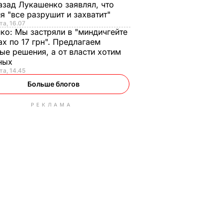
азад Лукашенко заявлял, что
я "все разрушит и захватит"
та, 16.07
нко:
Мы застряли в "миндичгейте
ах по 17 грн". Предлагаем
ые решения, а от власти хотим
ных
та, 14.45
Больше блогов
РЕКЛАМА