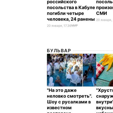
российского
посоль
посольства в Кабуле
произо
погибли четыре
СМИ
человека, 24 ранены
20 января,
20 января, 17.36
МИР
БУЛЬВАР
"На это даже
"Хрус
неловко смотреть".
снаруж
Шоу с русалками в
внутри
известном
вкусн