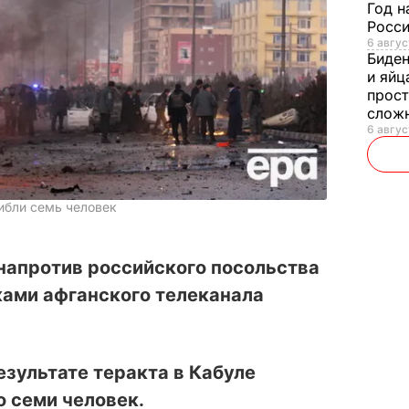
Год н
Росси
6 авгус
Биде
и яйц
прост
слож
6 авгус
гибли семь человек
напротив российского посольства
ками афганского телеканала
езультате теракта в Кабуле
о семи человек.