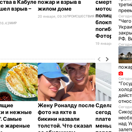
ства в Кабуле
пожар и взрыв в
смертник вз
трети
шел взрыв –
жилом доме
мотоцикл на
прее
полицейско
Сегодня
20 января, 09.16
ПРОИСШЕСТВИЯ
"Чего
блокпосту, 11
 16.43
МИР
Украи
погибших.
закр
Фоторепорт
РФ. 
19 января, 14.32
СОБ
Сегодня
пожа
Сегодня
"Госу
холод
дейст
отно
тящие
Жену Роналду после
Сделайте эт
Сегодня
Сикор
и и нежные
фото на яхте в
сегодня – и
необх
". Самые
бикини назвали
платежки ст
над У
ые жареные
толстой. Что сказал
меньше. Как 
залет