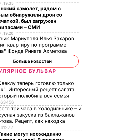
ь за
Гарри и не поздравил
ресторане. Рецепт
, 19.35
невестку
понравится всей
нский самолет, рядом с
семье
рым обнаружили дрон со
ВАР
6 августа, 16.28
БУЛЬВАР
чаткой, был загружен
6 августа, 15.45
БУЛЬВАР
рипасами – СМИ
, 19.20
ник Мариуполя Илья Захаров
ил квартиру по программе
а" Фонда Рината Ахметова
Больше новостей
УЛЯРНОЕ БУЛЬВАР
Свеклу теперь готовлю только
ак". Интересный рецепт салата,
оторый полюбила вся семья
63456
сего три часа в холодильнике – и
кусная закуска из баклажанов
отова. Рецепт, как находка
41272
Такие могут неожиданно