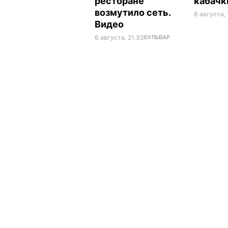
ресторане
кабач
возмутило сеть.
6 августа,
Видео
6 августа, 21.33
БУЛЬВАР