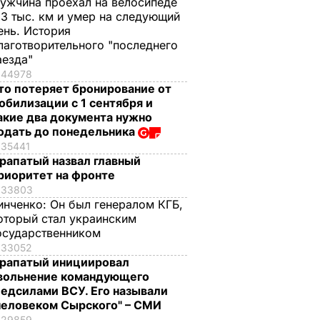
ужчина проехал на велосипеде
,3 тыс. км и умер на следующий
ень. История
лаготворительного "последнего
аезда"
44978
то потеряет бронирование от
обилизации с 1 сентября и
акие два документа нужно
одать до понедельника
35441
рапатый назвал главный
риоритет на фронте
33803
инченко:
Он был генералом КГБ,
оторый стал украинским
осударственником
33052
рапатый инициировал
вольнение командующего
едсилами ВСУ. Его называли
человеком Сырского" – СМИ
29859