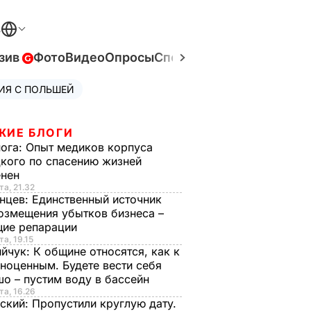
В
зив
Фото
Видео
Опросы
Спецпроекты
Война в Ук
ИЯ С ПОЛЬШЕЙ
ЖИЕ БЛОГИ
нога:
Опыт медиков корпуса
кого по спасению жизней
енен
та, 21.32
нцев:
Единственный источник
озмещения убытков бизнеса –
щие репарации
та, 19.15
ийчук:
К общине относятся, как к
ноценным. Будете вести себя
о – пустим воду в бассейн
та, 16.26
ский:
Пропустили круглую дату.