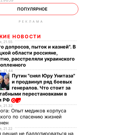
ПОПУЛЯРНОЕ
РЕКЛАМА
ЖИЕ НОВОСТИ
, 21.55
о допросов, пыток и казней". В
кой области россияне,
тно, расстреляли украинского
нопленного
, 21.44
Путин "снял Юру Унитаза"
и продвинул ряд боевых
генералов. Что стоит за
табными перестановками в
и РФ
, 21.32
нога:
Опыт медиков корпуса
кого по спасению жизней
енен
, 21.22
В Пакистане
 решил не баллотироваться на