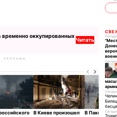
СВЕ
а временно оккупированных
Сегодня
Читать
"Мест
Донец
вероя
воен
РЕКЛАМА
Сегодня
масш
арми
Сегодня
Чепи
Билец
бесц
Сегодня
российского
В Киеве произошел
В Пакистане
Трамп