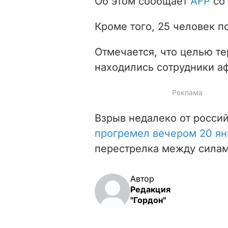
Об этом сообщает
AFP
со 
Кроме того, 25 человек п
Отмечается, что целью те
находились сотрудники а
Взрыв недалеко от россий
прогремел вечером 20 ян
перестрелка между силам
Автор
Редакция
"Гордон"