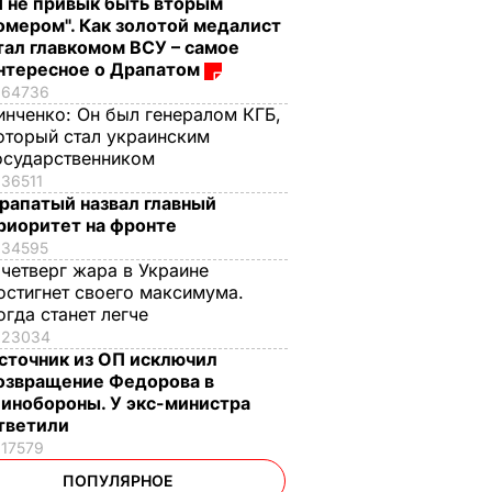
Я не привык быть вторым
омером". Как золотой медалист
тал главкомом ВСУ – самое
нтересное о Драпатом
64736
инченко:
Он был генералом КГБ,
оторый стал украинским
осударственником
36511
рапатый назвал главный
риоритет на фронте
34595
 четверг жара в Украине
остигнет своего максимума.
огда станет легче
23034
сточник из ОП исключил
озвращение Федорова в
инобороны. У экс-министра
тветили
17579
ПОПУЛЯРНОЕ