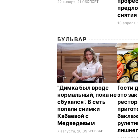
профе
22 января, 21.05
СПОРТ
предло
снятия
13 апреля, 
БУЛЬВАР
"Димка был вроде
Гости 
нормальный, пока не
это зак
сбухался". В сеть
рестор
попали снимки
пригот
Кабаевой с
бакла
Медведевым
рулети
лишне
7 августа, 20.39
БУЛЬВАР