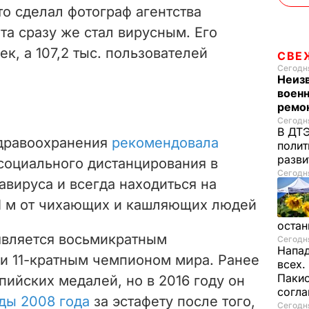
ото сделал фотограф агентства
та сразу же стал вирусным. Его
ек, а 107,2 тыс. пользователей
СВЕ
Сегодня
Неиз
военн
ремон
Сегодня
В ДТЭ
здравоохранения
рекомендовала
полит
разви
социального дистанцирования в
Сегодня
вируса и всегда находиться на
1 м от чихающих и кашляющих людей
остан
является восьмикратным
Сегодня
Напад
и 11-кратным чемпионом мира. Ранее
всех.
Пакис
пийских медалей, но в 2016 году он
согл
ды 2008 года
за эстафету после того,
Сегодня