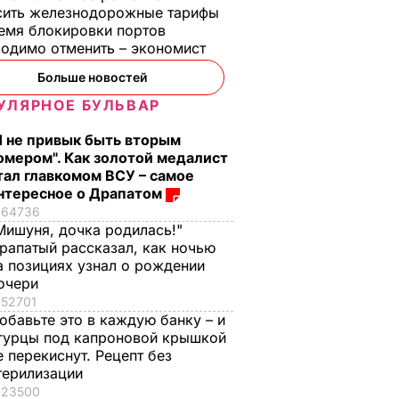
сить железнодорожные тарифы
емя блокировки портов
одимо отменить – экономист
Больше новостей
УЛЯРНОЕ БУЛЬВАР
Я не привык быть вторым
омером". Как золотой медалист
тал главкомом ВСУ – самое
нтересное о Драпатом
64736
Мишуня, дочка родилась!"
рапатый рассказал, как ночью
а позициях узнал о рождении
очери
52701
обавьте это в каждую банку – и
гурцы под капроновой крышкой
ным
е перекиснут. Рецепт без
м
терилизации
23500