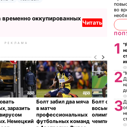
повы
во вр
необх
а временно оккупированных
Читать
ПОП
1
РЕКЛАМА
"
н
с
и
2
"
Д
н
д
3
овать
Болт забил два мяча
Болт стал
Д
о
х, заразить
в матче
восьмикрат
н
вирусом
профессиональных
олимпийски
с
х. Немецкий
футбольных команд
чемпионом