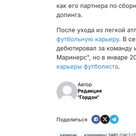
как его партнера по сбор
допинга.
После ухода из легкой ат
футбольную карьеру
. В с
дебютировал за команду 
Маринерс", но в январе 2
карьеры футболиста
.
Автор
Редакция
"Гордон"
Поделиться
карантин
коронавирус SARS-CoV-2 / 