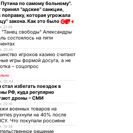
 Путина по самому больному".
 принял "адские" санкции,
 поправку, которая угрожала
цу" закона. Как это было
, 21.28
 "Танец свободы" Александры
ль состоялось на пяти
нентах
, 20.45
инство игроков казино считают
ные игры формой досуга, а не
отка – соцопрос
ально
, 20.44
 стал избегать поездок в
ны РФ, куда регулярно
тают дроны – СМИ
, 20.16
жи военных товаров на
erries рухнули на 40% после
ВСУ. Что покупали россияне
, 19.58
тельственное решение