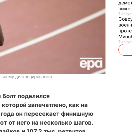
демот
ниже
7 авгус
Совс
военн
проте
Мино
7 авгус
альному дистанцированию
 Болт поделился
а которой запечатлено, как на
 года он пересекает финишную
ют от него на несколько шагов.
лайков и 107,2 тыс. ретвитов.