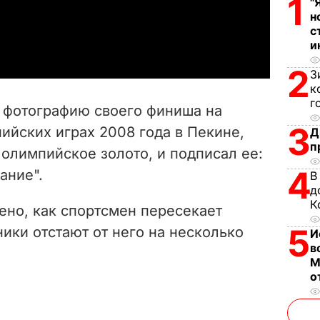
1
"
н
a
с
и
y
2
З
к
V
г
л фотографию своего финиша на
i
3
ийских играх 2008 года в Пекине,
Д
п
 олимпийское золото, и подписал ее:
d
4
ание".
В
e
д
К
ено, как спортсмен пересекает
o
5
ики отстают от него на несколько
И
в
М
о