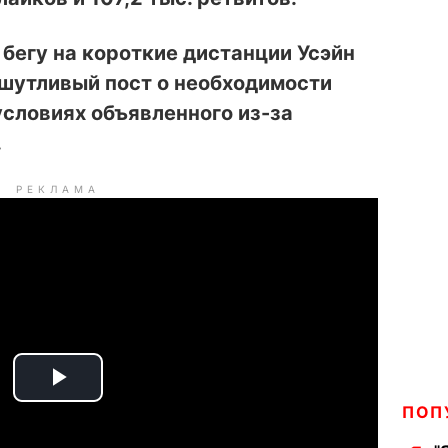
бегу на короткие дистанции Усэйн
 шутливый пост о необходимости
словиях объявленного из-за
.
РЕКЛАМА
P
ПОП
l