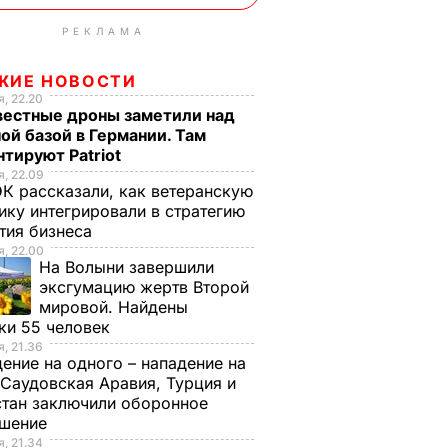
РЕКЛАМА
ЖИЕ НОВОСТИ
, 22.20
вестные дроны заметили над
ой базой в Германии. Там
тируют Patriot
, 22.09
К рассказали, как ветеранскую
ику интегрировали в стратегию
тия бизнеса
, 22.00
На Волыни завершили
эксгумацию жертв Второй
мировой. Найдены
ки 55 человек
, 21.36
ение на одного – нападение на
 Саудовская Аравия, Турция и
тан заключили оборонное
ашение
, 21.34