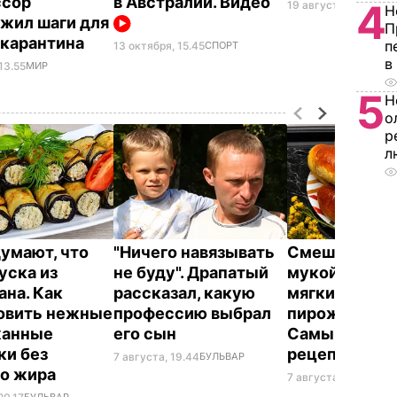
ссор
в Австралии. Видео
4
19 августа, 06.24
СП
Н
жил шаги для
П
 карантина
п
13 октября, 15.45
СПОРТ
в
13.55
МИР
5
Н
о
р
л
думают, что
"Ничего навязывать
Смешайте эт
уска из
не буду". Драпатый
мукой – и цел
ана. Как
рассказал, какую
мягких, словн
овить нежные
профессию выбрал
пирожков гот
жанные
его сын
Самый лучш
ки без
рецепт
7 августа, 19.44
БУЛЬВАР
го жира
7 августа, 18.16
БУЛЬ
БУЛЬВАР