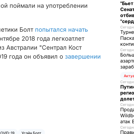
"Бьет
ной поймали на употреблении
Сенат
отбив
"серд
Сегодня
летики Болт
попытался начать
Турне
ентябре 2018 года легкоатлет
Паска
конти
из Австралии "Сентрал Кост
Сегодня
Больш
019 года он объявил о
завершении
азарт
зараб
Акту
Сегодня
Путин
регио
доле
Сегодня
Прода
Wildb
атак 
Сегодня
Прави
COVID-19
Усэйн Болт