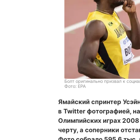
Болт оригинально призвал к соци
Фото: EPA
Ямайский спринтер Усэйн
в Twitter фотографией, н
Олимпийских играх 2008
черту, а соперники отста
Фото собрало 595,6 тыс. 