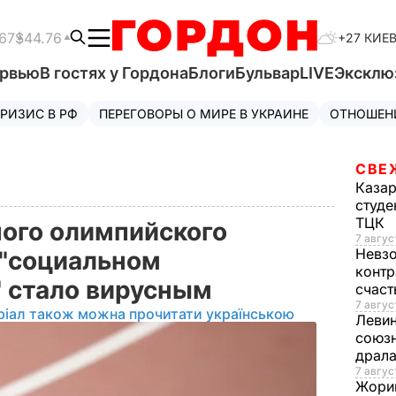
67
$44.76
+27 КИЕ
ервью
В гостях у Гордона
Блоги
Бульвар
LIVE
Эксклю
РИЗИС В РФ
ПЕРЕГОВОРЫ О МИРЕ В УКРАИНЕ
ОТНОШЕН
СВЕ
Каза
студе
ТЦК
ого олимпийского
7 авгус
Невз
 "социальном
контр
" стало вирусным
счас
7 авгус
ріал також можна прочитати українською
Леви
союзн
драла
7 август
Жори