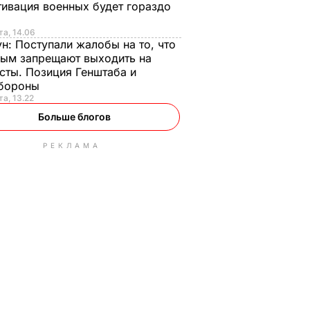
ивация военных будет гораздо
та, 14.06
ун:
Поступали жалобы на то, что
ым запрещают выходить на
сты. Позиция Генштаба и
бороны
та, 13.22
Больше блогов
РЕКЛАМА