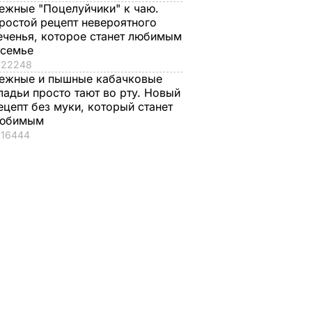
ОРТ
ежные "Поцелуйчики" к чаю.
ростой рецепт невероятного
еченья, которое станет любимым
 семье
22248
ежные и пышные кабачковые
ладьи просто тают во рту. Новый
ецепт без муки, который станет
юбимым
16444
о с
Три важных шага – и
Тину Кароль,
ая гора
ваш салат из свеклы
которая "впервые в
о пух,
будет невероятным
жизни расслабилас
ова.
и поверила
7 августа, 17.29
БУЛЬВАР
ий
чувствам", вызвали
на допрос. Что
произошло
ВАР
БУЛЬВАР