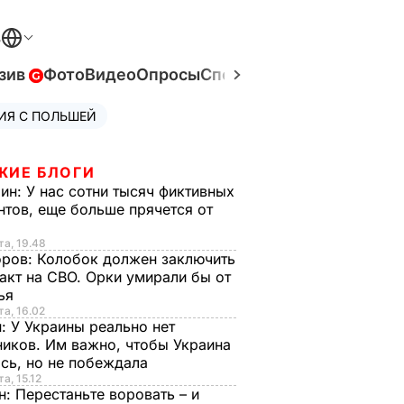
В
зив
Фото
Видео
Опросы
Спецпроекты
Война в Ук
ИЯ С ПОЛЬШЕЙ
ЖИЕ БЛОГИ
рин:
У нас сотни тысяч фиктивных
нтов, еще больше прячется от
та, 19.48
оров:
Колобок должен заключить
акт на СВО. Орки умирали бы от
тья
та, 16.02
н:
У Украины реально нет
иков. Им важно, чтобы Украина
сь, но не побеждала
а, 15.12
н:
Перестаньте воровать – и