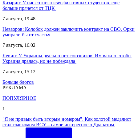
Казарин:
У нас сотни тысяч фиктивных студентов, еще
больше прячется от ТЦК
7 августа, 19.48
Невзоров:
Колобок должен заключить контракт на СВО. Орки
умирали бы от счастья
7 августа, 16.02
Левин:
У Украины реально нет союзников. Им важно, чтобы
Украина дралась, но не побеждала
7 августа, 15.12
Больше блогов
РЕКЛАМА
ПОПУЛЯРНОЕ
1
"Я не привык быть вторым номером". Как золотой медалист
стал главкомом ВСУ – самое интересное о Драпатом