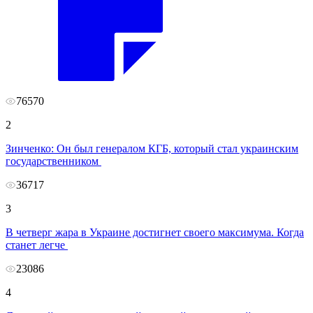
76570
2
Зинченко:
Он был генералом КГБ, который стал украинским
государственником
36717
3
В четверг жара в Украине достигнет своего максимума. Когда
станет легче
23086
4