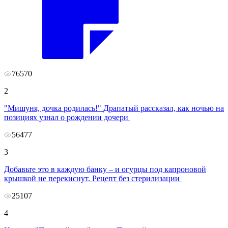
76570
2
"Мишуня, дочка родилась!" Драпатый рассказал, как ночью на
позициях узнал о рождении дочери
56477
3
Добавьте это в каждую банку – и огурцы под капроновой
крышкой не перекиснут. Рецепт без стерилизации
25107
4