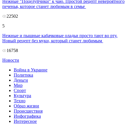
Нежные "Поцелуйчики" к чаю. Простой рецепт невероятного
печенья, которое станет любимым в семье
22502
5
Нежные и пышные кабачковые оладьи просто тают во рту.
Новый рецепт без муки, который станет любимым
16758
Новости
Война в Украине
Политика
Деньги
Мир
Спорт
Культура
Техно
Образ жизни
Происшествия
Инфографика
Интересное