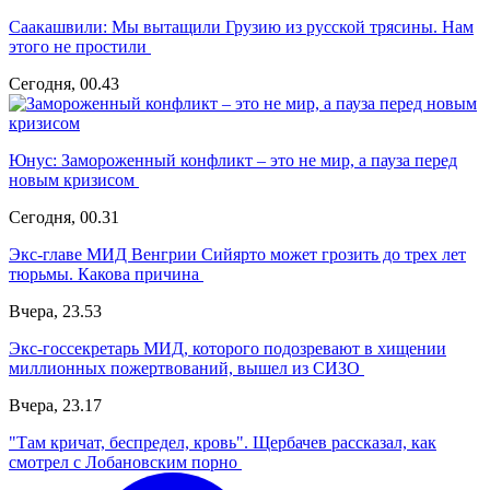
Саакашвили:
Мы вытащили Грузию из русской трясины. Нам
этого не простили
Сегодня, 00.43
Юнус:
Замороженный конфликт – это не мир, а пауза перед
новым кризисом
Сегодня, 00.31
Экс-главе МИД Венгрии Сийярто может грозить до трех лет
тюрьмы. Какова причина
Вчера, 23.53
Экс-госсекретарь МИД, которого подозревают в хищении
миллионных пожертвований, вышел из СИЗО
Вчера, 23.17
"Там кричат, беспредел, кровь". Щербачев рассказал, как
смотрел с Лобановским порно