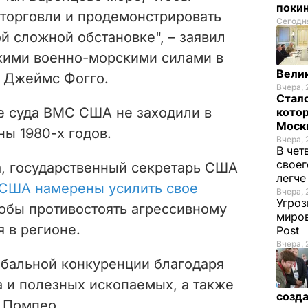
покин
 торговли и продемонстрировать
Сегодня
ой сложной обстановке", – заявил
ими военно-морскими силами в
Велик
 Джеймс Фогго.
Вчера, 
Стало
е суда ВМС США не заходили в
котор
Моск
ы 1980-х годов.
Вчера, 
В чет
своег
да, государственный секретарь США
легч
США намерены усилить свое
Вчера, 
Угроз
тобы противостоять агрессивному
миров
 в регионе.
Post
Вчера, 
обальной конкуренции благодаря
а и полезных ископаемых, а также
созда
л Помпео.