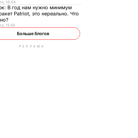
та, 16.04
юк:
В год нам нужно минимум
ракет Patriot, это нереально. Что
ьно?
та, 15.45
Больше блогов
РЕКЛАМА