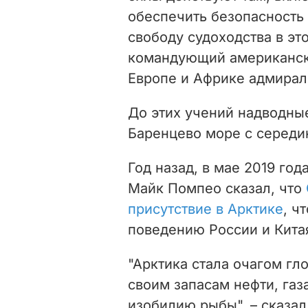
обеспечить безопасность
свободу судоходства в эт
командующий американск
Европе и Африке адмирал
До этих учений надводны
Баренцево море с середин
Год назад, в мае 2019 го
Майк Помпео сказал, что
присутствие в Арктике
, ч
поведению России и Китая
"Арктика стала очагом гл
своим запасам нефти, газ
изобилию рыбы", – сказа