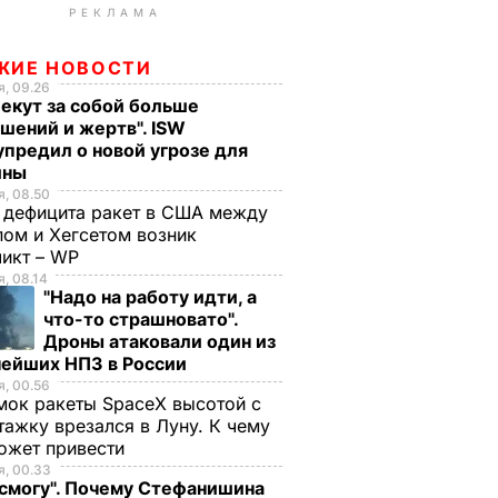
РЕКЛАМА
ЖИЕ НОВОСТИ
, 09.26
екут за собой больше
шений и жертв". ISW
предил о новой угрозе для
ины
, 08.50
 дефицита ракет в США между
ом и Хегсетом возник
ликт – WP
, 08.14
"Надо на работу идти, а
что-то страшновато".
Дроны атаковали один из
нейших НПЗ в России
, 00.56
ок ракеты SpaceX высотой с
тажку врезался в Луну. К чему
ожет привести
, 00.33
 смогу". Почему Стефанишина