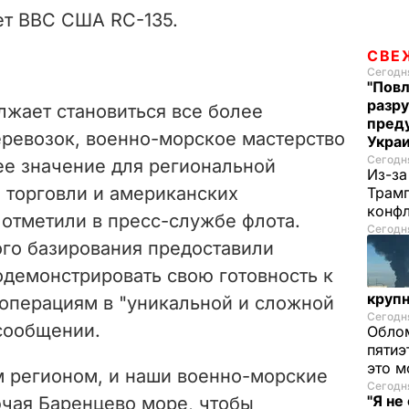
ет ВВС США RC-135.
СВЕ
Сегодня
"Повл
разру
лжает становиться все более
преду
еревозок, военно-морское мастерство
Укра
Сегодня
е значение для региональной
Из-за
 торговли и американских
Трамп
конф
 отметили в пресс-службе флота.
Сегодня
го базирования предоставили
демонстрировать свою готовность к
круп
операциям в "уникальной и сложной
Сегодня
 сообщении.
Облом
пятиэ
это м
м регионом, и наши военно-морские
Сегодня
"Я не
ючая Баренцево море, чтобы