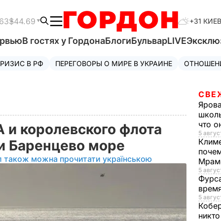
63
$44.69
+31 КИЕ
ервью
В гостях у Гордона
Блоги
Бульвар
LIVE
Эксклю
РИЗИС В РФ
ПЕРЕГОВОРЫ О МИРЕ В УКРАИНЕ
ОТНОШЕН
СВЕ
Яров
школь
что о
 и королевского флота
5 авгус
Клим
и Баренцево море
почем
л також можна прочитати українською
Мрам
5 август
Фурс
время
5 авгус
Кобе
никто