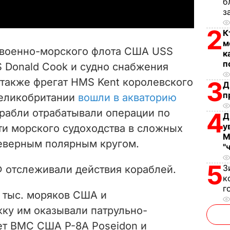
б
з
y
2
К
V
м
военно-морского флота США USS
к
i
п
SS Donald Cook и судно снабжения
также фрегат HMS Kent королевского
3
d
Д
п
Великобритании
вошли в акваторию
e
орабли отрабатывали операции по
4
Д
у
и морского судоходства в сложных
o
М
еверным полярным кругом.
"
5
З
 отслеживали действия кораблей.
к
г
2 тыс. моряков США и
ку им оказывали патрульно-
ет ВМС США P-8A Poseidon и