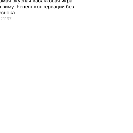
амая вкусная кабачковая икра
а зиму. Рецепт консервации без
еснока
21137