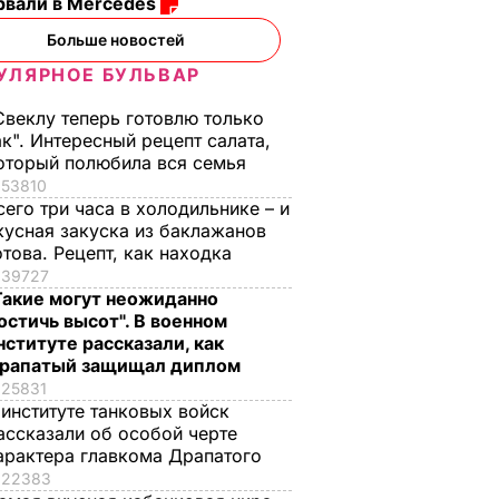
рвали в Mercedes
Больше новостей
УЛЯРНОЕ БУЛЬВАР
Свеклу теперь готовлю только
ак". Интересный рецепт салата,
оторый полюбила вся семья
53810
сего три часа в холодильнике – и
кусная закуска из баклажанов
отова. Рецепт, как находка
39727
Такие могут неожиданно
остичь высот". В военном
нституте рассказали, как
рапатый защищал диплом
25831
 институте танковых войск
ассказали об особой черте
арактера главкома Драпатого
22383