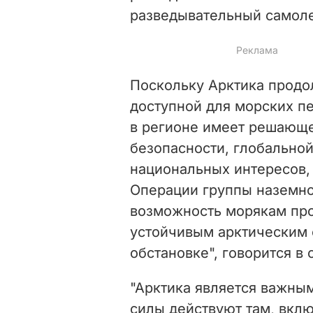
разведывательный самол
Поскольку Арктика продо
доступной для морских п
в регионе имеет решающе
безопасности, глобальной
национальных интересов,
Операции группы наземно
возможность морякам про
устойчивым арктическим 
обстановке", говорится в
"Арктика является важны
силы действуют там, вкл