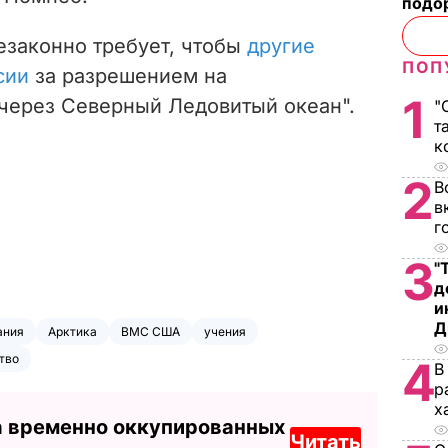
подо
езаконно требует, чтобы
другие
ПОП
сии
за разрешением на
1
через Северный Ледовитый океан".
"
т
к
2
В
в
г
3
"
д
и
Д
ания
Арктика
ВМС США
учения
тво
4
В
р
х
а временно оккупированных
Читать