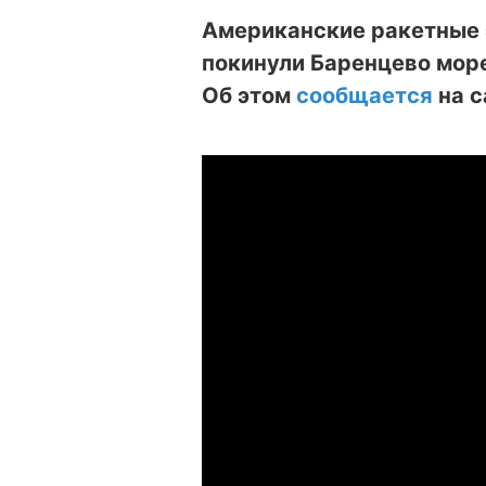
Американские ракетные 
покинули Баренцево море
Об этом
сообщается
на с