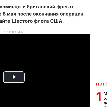
эсминцы и британский фрегат
 8 мая после окончания операции.
айте Шестого флота США.
РЕКЛАМА
P
ПОП
l
1
М
5
a
д