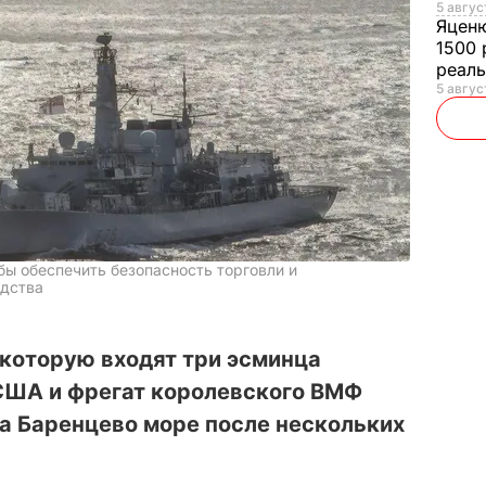
5 авгус
Яцен
1500 
реал
5 авгус
ы обеспечить безопасность торговли и
одства
 которую входят три эсминца
США и фрегат королевского ВМФ
а Баренцево море после нескольких