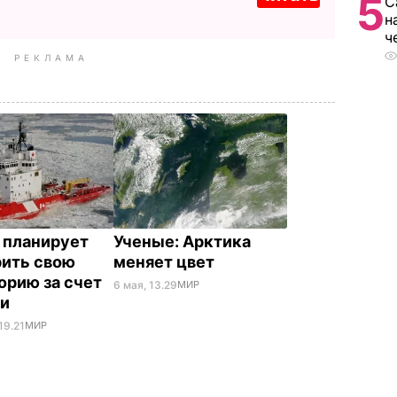
5
С
н
ч
РЕКЛАМА
 планирует
Ученые: Арктика
ить свою
меняет цвет
орию за счет
6 мая, 13.29
МИР
ки
19.21
МИР