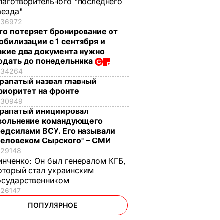
лаготворительного "последнего
аезда"
36972
то потеряет бронирование от
обилизации с 1 сентября и
акие два документа нужно
одать до понедельника
34264
рапатый назвал главный
риоритет на фронте
30949
рапатый инициировал
вольнение командующего
едсилами ВСУ. Его называли
человеком Сырского" – СМИ
29148
инченко:
Он был генералом КГБ,
оторый стал украинским
осударственником
26147
ПОПУЛЯРНОЕ