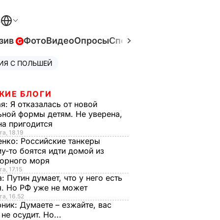
В
зив
Фото
Видео
Опросы
Спецпроекты
Война в Ук
ИЯ С ПОЛЬШЕЙ
ЖИЕ БЛОГИ
ая:
Я отказалась от новой
ной формы детям. Не уверена,
на пригодится
та, 18.19
енко:
Российские танкеры
у-то боятся идти домой из
орного моря
а, 17.15
а:
Путин думает, что у него есть
. Но РФ уже не может
та, 16.52
рник:
Думаете – езжайте, вас
 не осудит. Но...