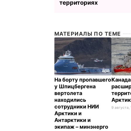
территориях
МАТЕРИАЛЫ ПО ТЕМЕ
На борту пропавшего
Канада
у Шпицбергена
расшир
вертолета
террит
находились
Аркти
сотрудники НИИ
9 августа, 
Арктики и
Антарктики и
экипаж – минэнерго