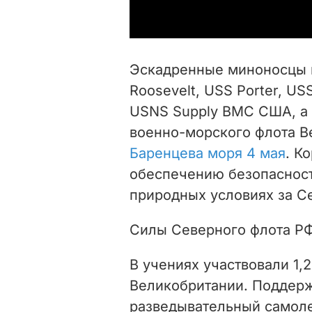
Эскадренные миноносцы 
Roosevelt, USS Porter, U
USNS Supply ВМС США, а 
военно-морского флота 
Баренцева моря 4 мая
. К
обеспечению безопасност
природных условиях за С
Силы Северного флота РФ
В учениях участвовали 1,
Великобритании. Поддерж
разведывательный самол