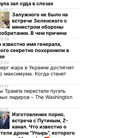
ула зал суда в слезах
, 00.17
Залужного не было на
встрече Зеленского с
министром обороны
обритании. В чем причина
23.39
 известно имя генерала,
ого секретно похоронили в
ве
23.02
верг жара в Украине достигнет
о максимума. Когда станет
е
22.42
ы Трампа перестали пугать
ых лидеров – The Washington
22.37
Изготовление порно,
встреча с Путиным, Z-
канал. Что известно о
теле дрона "Упырь", которого