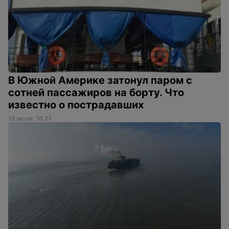
В Южной Америке затонул паром с
сотней пассажиров на борту. Что
известно о пострадавших
19 июля, 16.27