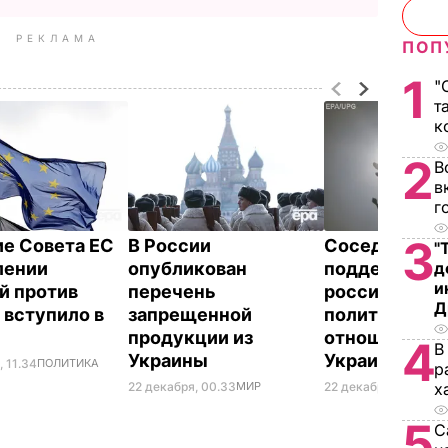
РЕКЛАМА
ПОП
1
"
т
к
2
В
в
г
3
е Совета ЕС
В России
Соседи РФ
"
лении
опубликован
поддержали
д
и
й против
перечень
российскую
Д
 вступило в
запрещенной
политику в
продукции из
отношении Т
4
В
Украины
Украины
, 11.34
ПОЛИТИКА
р
22 декабря, 00.33
МИР
22 декабря, 00.12
МИ
х
5
С