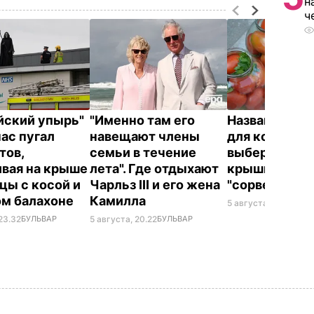
н
ч
йский упырь"
"Именно там его
Названа лучш
час пугал
навещают члены
для консерва
тов,
семьи в течение
выберите ее 
ивая на крыше
лета". Где отдыхают
крышки на ба
цы с косой и
Чарльз III и его жена
"сорвет"
ом балахоне
Камилла
5 августа, 19.34
БУЛ
23.32
БУЛЬВАР
5 августа, 20.22
БУЛЬВАР