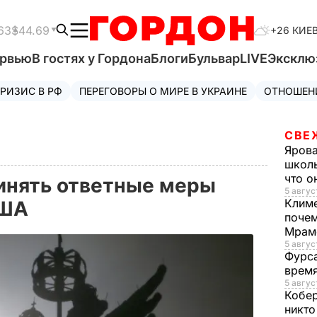
63
$44.69
+26 КИЕ
ервью
В гостях у Гордона
Блоги
Бульвар
LIVE
Эксклю
РИЗИС В РФ
ПЕРЕГОВОРЫ О МИРЕ В УКРАИНЕ
ОТНОШЕН
СВЕ
Яров
школь
что о
инять ответные меры
5 авгус
Клим
США
почем
Мрам
5 август
Фурс
время
5 авгус
Кобе
никто