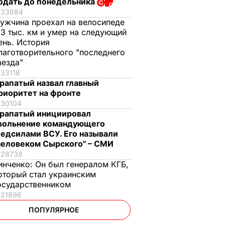
одать до понедельника
33684
ужчина проехал на велосипеде
,3 тыс. км и умер на следующий
ень. История
лаготворительного "последнего
аезда"
33118
рапатый назвал главный
риоритет на фронте
30104
рапатый инициировал
вольнение командующего
едсилами ВСУ. Его называли
человеком Сырского" – СМИ
28738
инченко:
Он был генералом КГБ,
оторый стал украинским
осударственником
21896
ПОПУЛЯРНОЕ