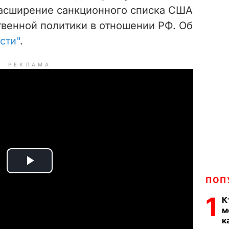
расширение санкционного списка США
венной политики в отношении РФ. Об
сти"
.
РЕКЛАМА
P
ПОП
l
1
К
м
a
к