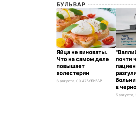
БУЛЬВАР
Яйца не виноваты.
"Валли
Что на самом деле
почти 
повышает
пациен
холестерин
разгул
больни
6 августа, 00.47
БУЛЬВАР
в черн
5 августа, 