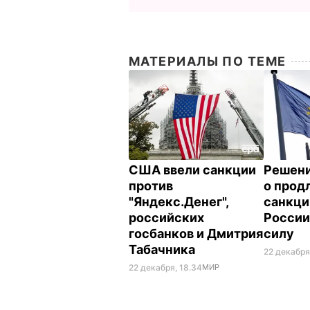
МАТЕРИАЛЫ ПО ТЕМЕ
США ввели санкции
Решени
против
о прод
"Яндекс.Денег",
санкци
российских
России
госбанков и Дмитрия
силу
Табачника
22 декабря
22 декабря, 18.34
МИР