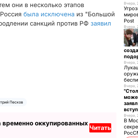
Вчера, 
тем они в несколько этапов
Угроз
 Россия
была исключена
из "Большой
миров
Post
продлении санкций против РФ
заявил
Вчера, 
созда
подо
Вчера, 
Лукаш
оружи
бесп
Вчера, 
"Стол
може
трий Песков
заявл
всту
Вчера, 
В Мос
а временно оккупированных
секре
Читать
РосСМ