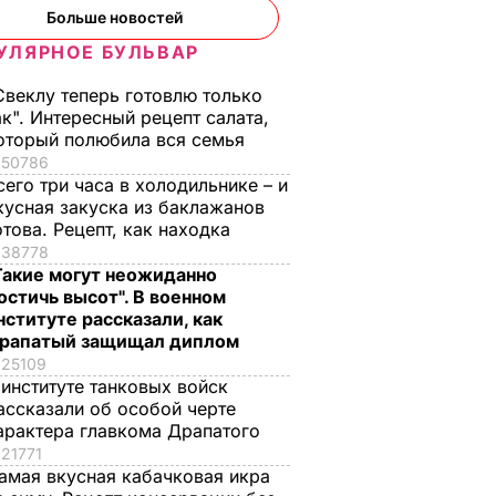
Больше новостей
УЛЯРНОЕ БУЛЬВАР
Свеклу теперь готовлю только
ак". Интересный рецепт салата,
оторый полюбила вся семья
50786
сего три часа в холодильнике – и
кусная закуска из баклажанов
отова. Рецепт, как находка
38778
Совет ЕС принял
Турецкий министр:
Такие могут неожиданно
решение продлить
Турция и Россия
остичь высот". В военном
нституте рассказали, как
санкции в
нормализуют
рапатый защищал диплом
отношении России
отношения в марте
25109
урции и
на шесть месяцев
21 декабря, 15.30
МИР
 институте танковых войск
21 декабря, 16.23
МИР
ассказали об особой черте
Р
арактера главкома Драпатого
21771
амая вкусная кабачковая икра