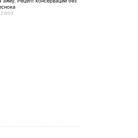
а зиму. Рецепт консервации без
еснока
21003
ая соль
Мария Бурмака: Нам
Нежные
ции,
говорят, что будет
бельгийские вафли
– и
тяжелая зима, и я не
из кисломолочного
нках не
знаю, что делать,
сыра – идеальны д
потому что мне
чаепития. Рецепт с
некуда ехать
точными
ЬВАР
пропорциями
5 августа, 17.46
БУЛЬВАР
5 августа, 16.49
БУЛЬВАР