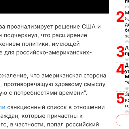
п
y
2
М
V
5
д
ва проанализирует решение США и
б
i
н подчеркнул, что расширение
з
жением политики, имеющей
d
3
Д
е для российско-американских-
п
e
4
Д
o
у
ожаление, что американская сторона
М
"
я, противоречащую здравому смыслу
ую с потребностями времени".
5
З
к
г
ли
санкционный список в отношении
раждан, которые причастны к
его, в частности, попал российский