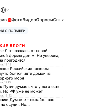
В
зив
Фото
Видео
Опросы
Спецпроекты
Война в Ук
ИЯ С ПОЛЬШЕЙ
ЖИЕ БЛОГИ
ая:
Я отказалась от новой
ной формы детям. Не уверена,
на пригодится
та, 18.19
енко:
Российские танкеры
у-то боятся идти домой из
орного моря
а, 17.15
а:
Путин думает, что у него есть
. Но РФ уже не может
та, 16.52
рник:
Думаете – езжайте, вас
 не осудит. Но...