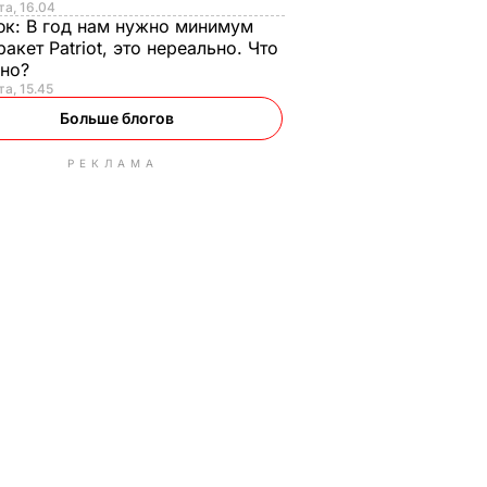
та, 16.04
юк:
В год нам нужно минимум
ракет Patriot, это нереально. Что
ьно?
та, 15.45
Больше блогов
РЕКЛАМА