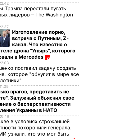
22.42
ы Трампа перестали пугать
ых лидеров – The Washington
22.37
Изготовление порно,
встреча с Путиным, Z-
канал. Что известно о
теле дрона "Упырь", которого
рвали в Mercedes
22.03
енко поставил задачу создать
е, которое "обнулит в мире все
илотники"
21.39
ько врагов, представить не
те". Залужный объяснил свое
ение о бесперспективности
пления Украины в НАТО
20.48
кве в условиях строжайшей
тности похоронили генерала.
И узнали, кто это мог быть