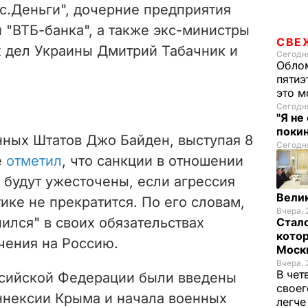
с.Деньги", дочерние предприятия
 "ВТБ-банка"
, а также
экс-министры
СВЕ
х дел Украины Дмитрий Табачник и
Сегодня
Облом
пятиэ
это м
Сегодня
"Я не
покин
ных Штатов Джо Байден, выступая 8
Сегодня
е
отметил
, что санкции в отношении
и будут ужесточены, если агрессия
Велик
ике не прекратится.
По его словам,
Вчера, 
ился" в своих обязательствах
Стало
котор
чения на Россию.
Моск
Вчера, 
В чет
ссийской Федерации были введены
своег
аннексии Крыма и начала военных
легч