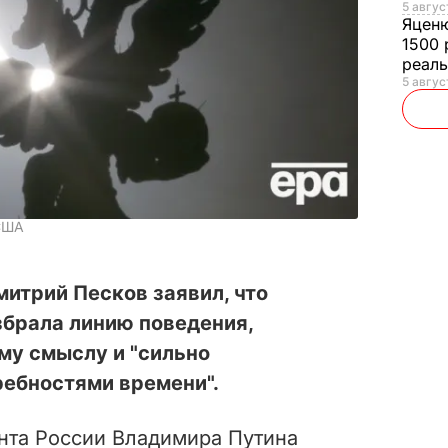
5 авгус
Яцен
1500 
реал
5 авгус
 США
итрий Песков заявил, что
збрала линию поведения,
у смыслу и "сильно
ебностями времени".
нта России Владимира Путина