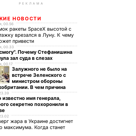
РЕКЛАМА
ЖИЕ НОВОСТИ
, 00.56
ок ракеты SpaceX высотой с
тажку врезался в Луну. К чему
ожет привести
, 00.33
 смогу". Почему Стефанишина
ула зал суда в слезах
, 00.17
Залужного не было на
встрече Зеленского с
министром обороны
обритании. В чем причина
23.39
 известно имя генерала,
ого секретно похоронили в
ве
23.02
верг жара в Украине достигнет
о максимума. Когда станет
е