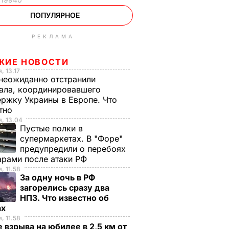
ПОПУЛЯРНОЕ
РЕКЛАМА
ЖИЕ НОВОСТИ
, 13.17
неожиданно отстранили
ала, координировавшего
ржку Украины в Европе. Что
стно
, 13.04
Пустые полки в
супермаркетах. В "Форе"
предупредили о перебоях
арами после атаки РФ
, 11.58
За одну ночь в РФ
загорелись сразу два
НПЗ. Что известно об
ах
, 11.58
 взрыва на юбилее в 2,5 км от