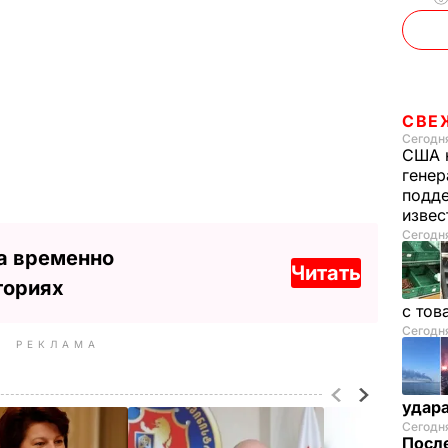
СВЕ
Сегодня
США 
генер
подде
изве
Сегодня
а временно
Читать
ториях
с тов
Сегодня
РЕКЛАМА
удар
Сегодня
После