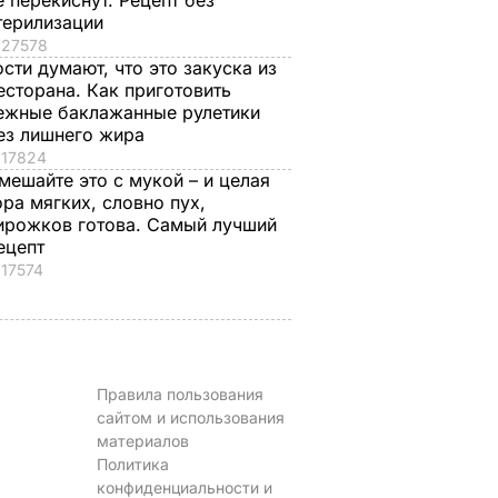
е перекиснут. Рецепт без
терилизации
27578
ости думают, что это закуска из
есторана. Как приготовить
ежные баклажанные рулетики
ез лишнего жира
17824
мешайте это с мукой – и целая
ора мягких, словно пух,
ирожков готова. Самый лучший
ецепт
17574
Правила пользования
сайтом и использования
материалов
Политика
конфиденциальности и