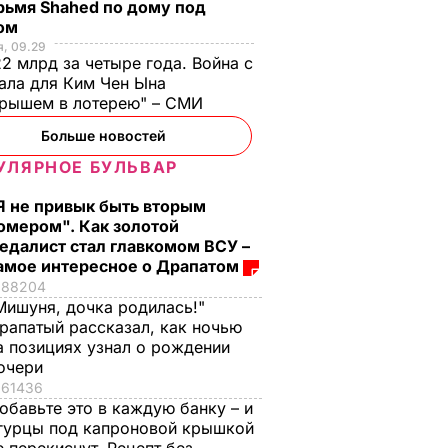
стоко
"Димка был вроде
Гости думают, что
рьмя Shahed по дому под
ом
имого
нормальный, пока не
это закуска из
, 09.29
сбухался". В сеть
ресторана. Как
2 млрд за четыре года. Война с
попали снимки
приготовить нежны
ЬВАР
ала для Ким Чен Ына
Кабаевой с
баклажанные
грышем в лотерею" – СМИ
Медведевым
рулетики без
Больше новостей
лишнего жира
7 августа, 20.39
БУЛЬВАР
УЛЯРНОЕ БУЛЬВАР
7 августа, 20.17
БУЛЬВАР
Я не привык быть вторым
омером". Как золотой
едалист стал главкомом ВСУ –
амое интересное о Драпатом
88204
Мишуня, дочка родилась!"
рапатый рассказал, как ночью
а позициях узнал о рождении
очери
61436
обавьте это в каждую банку – и
гурцы под капроновой крышкой