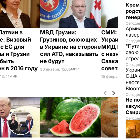
Крем
родс
гене
Сегодня
Армия
Латвии в
МВД Грузии:
СМИ: Посол
лазе
е: Визовый
Грузинов, воюющих
Украины вызв
Сегодня
"Пути
с ЕС для
в Украине на стороне
МИД Грузии в
свою 
ы и Грузии
сил АТО, наказывать
с назначени
отреа
 быть
не будут
Саакашвили 
Сегодня
н в 2016 году
совета рефо
Украи
30 января, 15.05
МИР
США о
13.41
МИР
15 февраля, 15.03
МИ
нефтя
Bloo
Сегодня
Не по
каку
Свир
Сегодня