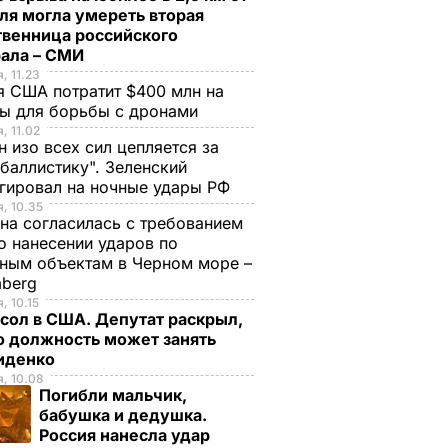
ля могла умереть вторая
твенница российского
рала – СМИ
, 11.23
 США потратит $400 млн на
ры для борьбы с дронами
ан в
, 11.02
н изо всех сил цепляется за
 связи
баллистику". Зеленский
ем
гировал на ночные удары РФ
главой
, 10.35
рм
на согласилась с требованием
 нанесении ударов по
Р
ным объектам в Черном море –
mberg
, 10.15
сол в США. Депутат раскрыл,
ю должность может занять
иденко
, 10.08
Погибли мальчик,
бабушка и дедушка.
Россия нанесла удар