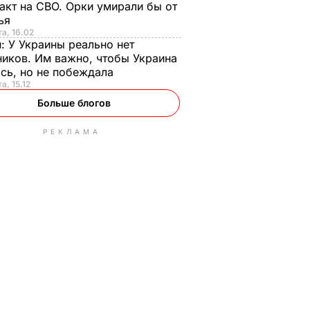
акт на СВО. Орки умирали бы от
тья
та, 16.02
н:
У Украины реально нет
иков. Им важно, чтобы Украина
сь, но не побеждала
а, 15.12
Больше блогов
РЕКЛАМА