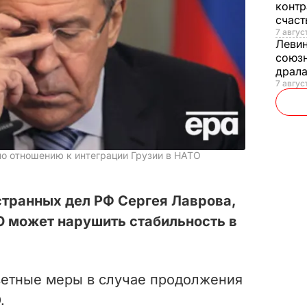
контр
счас
7 авгус
Леви
союзн
драла
7 август
по отношению к интеграции Грузии в НАТО
странных дел РФ Сергея Лаврова,
О может нарушить стабильность в
тветные меры в случае продолжения
.