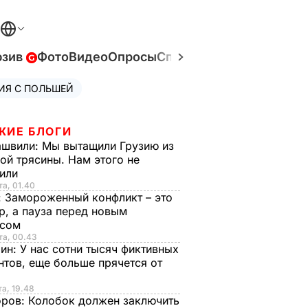
юзив
Фото
Видео
Опросы
Спецпроекты
Война в У
ИЯ С ПОЛЬШЕЙ
ЖИЕ БЛОГИ
ашвили:
Мы вытащили Грузию из
ой трясины. Нам этого не
тили
та, 01.40
:
Замороженный конфликт – это
р, а пауза перед новым
исом
та, 00.43
рин:
У нас сотни тысяч фиктивных
нтов, еще больше прячется от
та, 19.48
оров:
Колобок должен заключить