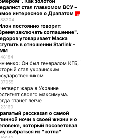
омером". Как золотой
едалист стал главкомом ВСУ –
амое интересное о Драпатом
88204
Илон постоянно говорит:
Время заключать соглашение".
едоров уговаривает Маска
ступить в отношении Starlink –
СМИ
48184
инченко:
Он был генералом КГБ,
оторый стал украинским
осударственником
37055
 четверг жара в Украине
остигнет своего максимума.
огда станет легче
23160
рапатый рассказал о самой
линной ночи в своей жизни и о
еловеке, который посоветовал
му выбраться из "котла"
19940