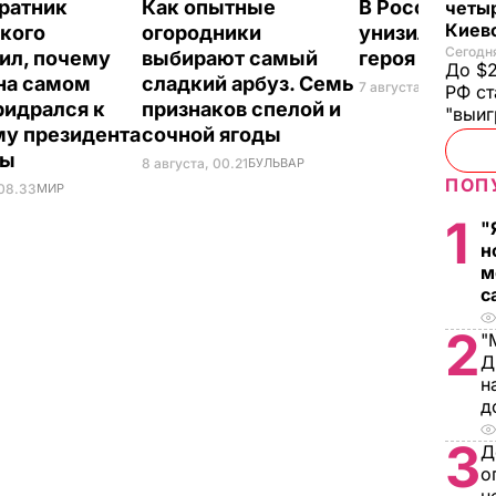
ратник
Как опытные
В России же
четы
Киев
кого
огородники
унизили люб
Сегодня
ил, почему
выбирают самый
героя Путина
До $2
на самом
сладкий арбуз. Семь
7 августа, 23.32
БУЛ
РФ ст
ридрался к
признаков спелой и
"выи
у президента
сочной ягоды
ны
8 августа, 00.21
БУЛЬВАР
ПОП
 08.33
МИР
1
"
н
м
с
2
"
Д
н
д
3
Д
о