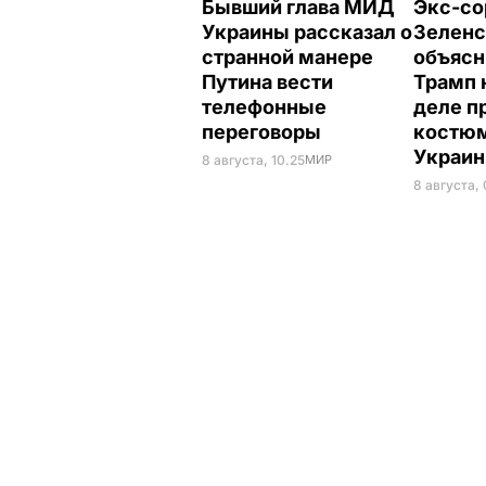
Бывший глава МИД
Экс-со
Украины рассказал о
Зеленс
странной манере
объясн
Путина вести
Трамп 
телефонные
деле п
переговоры
костюм
Украи
8 августа, 10.25
МИР
8 августа,