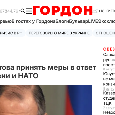
.67
$44.76
+18 КИЕВ
ервью
В гостях у Гордона
Блоги
Бульвар
LIVE
Экскл
РИЗИС В РФ
ПЕРЕГОВОРЫ О МИРЕ В УКРАИНЕ
ОТНОШЕН
СВЕ
Саак
русск
прос
това принять меры в ответ
8 авгус
Юнус
зии и НАТО
не ми
криз
8 авгус
Каза
студе
ТЦК
7 авгус
Невз