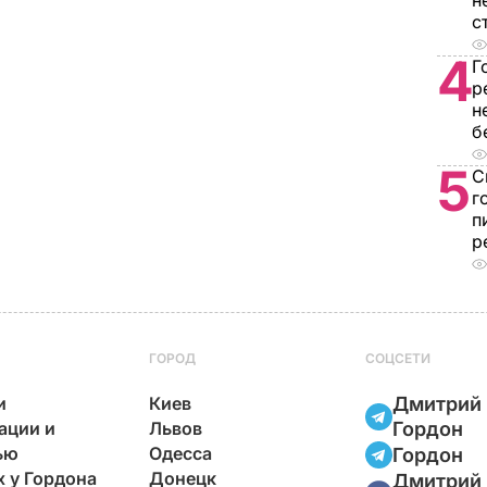
н
с
4
Г
р
н
б
5
С
г
п
р
ГОРОД
СОЦСЕТИ
и
Киев
Дмитрий
ации и
Львов
Гордон
ью
Одесса
Гордон
х у Гордона
Донецк
Дмитрий