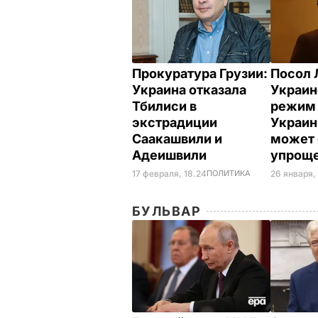
Прокуратура Грузии:
Посол 
Украина отказала
Украин
Тбилиси в
режим 
экстрадиции
Украин
Саакашвили и
может
Адеишвили
упроще
17 февраля, 18.24
ПОЛИТИКА
26 января, 
БУЛЬВАР