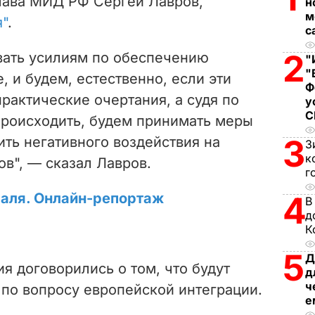
глава МИД РФ Сергей Лавров,
н
i
м
я"
.
с
d
2
овать усилиям по обеспечению
"
"
e
, и будем, естественно, если эти
Ф
практические очертания, а судя по
у
o
происходить, будем принимать меры
3
ить негативного воздействия на
З
к
ов", — сказал Лавров.
г
раля. Онлайн-репортаж
4
В
д
К
5
Д
ия договорились о том, что будут
д
ч
 по вопросу европейской интеграции.
е