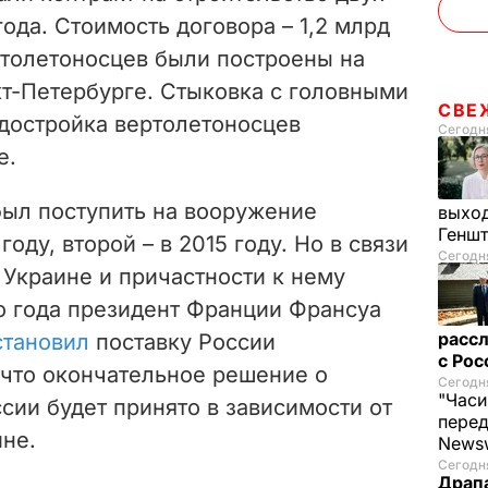
года. Стоимость договора – 1,2 млрд
ртолетоносцев были построены на
кт-Петербурге. Стыковка с головными
СВЕ
 достройка вертолетоносцев
Сегодня
е.
ыл поступить на вооружение
выход
Генш
году, второй – в 2015 году. Но в связи
Сегодня
 Украине и причастности к нему
о года президент Франции Франсуа
рассл
становил
поставку России
с Ро
 что окончательное решение о
Сегодня
"Часи
сии будет принято в зависимости от
пере
ине.
News
Сегодня
Драпа