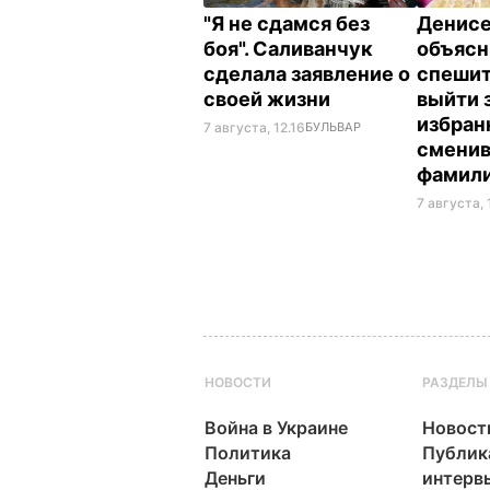
"Я не сдамся без
Денис
боя". Саливанчук
объясн
сделала заявление о
спешит
своей жизни
выйти 
избран
7 августа, 12.16
БУЛЬВАР
смени
фамил
7 августа, 
НОВОСТИ
РАЗДЕЛЫ
Война в Украине
Новост
Политика
Публик
Деньги
интерв