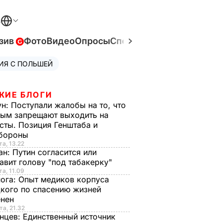
В
зив
Фото
Видео
Опросы
Спецпроекты
Война в Ук
ИЯ С ПОЛЬШЕЙ
ЖИЕ БЛОГИ
ун:
Поступали жалобы на то, что
ым запрещают выходить на
сты. Позиция Генштаба и
бороны
та, 13.22
ан:
Путин согласится или
авит голову "под табакерку"
та, 11.09
нога:
Опыт медиков корпуса
кого по спасению жизней
енен
та, 21.32
нцев:
Единственный источник