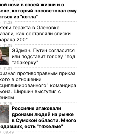
ой ночи в своей жизни и о
еке, который посоветовал ему
ться из "котла"
, 11.38
тели теракта в Оленовке
азали, как составляли списки
барака 200"
, 11.09
Эйдман:
Путин согласится
или подставит голову "под
табакерку"
, 11.01
ризнал противоправным приказ
ого в отношении
сциплинированного" командира
ьона. Ширшин выступил с
лением
, 10.16
Россияне атаковали
дронами людей на рынке
в Сумской области. Много
радавших, есть "тяжелые"
, 09.49