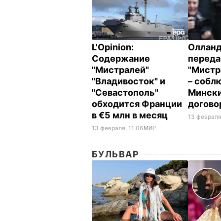
L'Opinion:
Олланд
Содержание
переда
"Мистралей"
"Мистр
"Владивосток" и
– собл
"Севастополь"
Минск
обходится Франции
догово
в €5 млн в месяц
13 февраля
13 февраля, 11.06
МИР
БУЛЬВАР