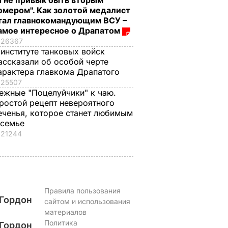
Я не привык быть вторым
омером". Как золотой медалист
новая
Пять минут – и
"Я не привык быть
тал главнокомандующим ВСУ –
я
хрустящие горячие
вторым номером".
амое интересное о Драпатом
елали
бутерброды с
Как золотой
26367
ое фото
тягучим сыром
медалист стал
 институте танковых войск
оем
готовы. Рецепт
главнокомандующ
ассказали об особой черте
сочной начинки
ВСУ – самое
арактера главкома Драпатого
ЬВАР
интересное о
25507
7 августа, 09.47
БУЛЬВАР
Драпатом
ежные "Поцелуйчики" к чаю.
ростой рецепт невероятного
7 августа, 09.47
ОБЩЕСТВО
еченья, которое станет любимым
 семье
21244
Правила пользования
Гордон
сайтом и использования
материалов
Политика
Гордон