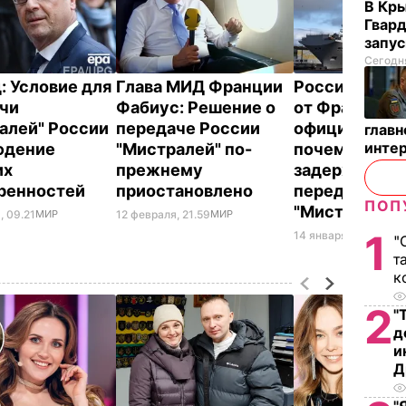
В Кр
Гвард
запус
Сегодня
: Условие для
Глава МИД Франции
Россия потр
чи
Фабиус: Решение о
от Франции
алей" России
передаче России
официальный
глав
инте
юдение
"Мистралей" по-
почему
их
прежнему
задерживает
ренностей
приостановлено
передача
ПОП
"Мистралей"
, 09.21
МИР
12 февраля, 21.59
МИР
1
14 января, 00.57
МИР
"
т
к
2
"
д
и
Д