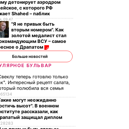
ыму детонирует аэродром
ейское, с которого РФ
кает Shahed – паблик
, 09.47
"Я не привык быть
ебовала
Боровой: Через пару
Военный эксперт
вторым номером". Как
месяцев рубль
Машовец: В Крыму
золотой медалист стал
 ответ,
упадет вдвое.
строить "Мистрали
нокомандующим ВСУ – самое
ресное о Драпатом
Выживание Путина и
невозможно
ся
его окружения будет
5 января, 12.58
СОБЫТИЯ
Больше новостей
зависеть от
УЛЯРНОЕ БУЛЬВАР
Порошенко
11 января, 10.00
СОБЫТИЯ
Свеклу теперь готовлю только
ак". Интересный рецепт салата,
оторый полюбила вся семья
65134
Такие могут неожиданно
остичь высот". В военном
нституте рассказали, как
рапатый защищал диплом
28283