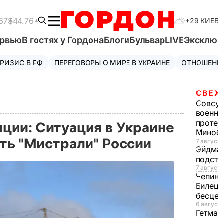
67
$44.76
+29 КИЕ
ервью
В гостях у Гордона
Блоги
Бульвар
LIVE
Эксклю
РИЗИС В РФ
ПЕРЕГОВОРЫ О МИРЕ В УКРАИНЕ
ОТНОШЕН
СВЕ
Совс
военн
проте
ии: Ситуация в Украине
Мино
ать "Мистрали" России
7 авгус
Эйдм
подст
7 авгус
Чепи
Билец
бесц
6 авгус
Гетма