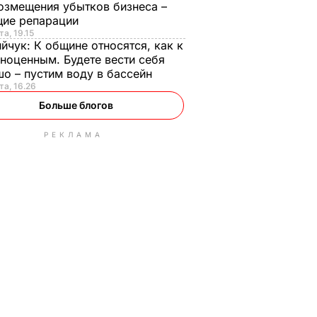
озмещения убытков бизнеса –
щие репарации
та, 19.15
ийчук:
К общине относятся, как к
ноценным. Будете вести себя
о – пустим воду в бассейн
та, 16.26
Больше блогов
РЕКЛАМА