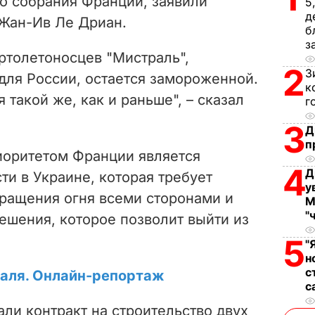
о собрания Франции, заявили
5
д
Жан-Ив Ле Дриан.
б
з
ртолетоносцев "Мистраль",
2
З
для России, остается замороженной.
к
 такой же, как и раньше", – сказал
г
3
Д
п
иоритетом Франции является
4
Д
ти в Украине, которая требует
у
ращения огня всеми сторонами и
М
"
ешения, которое позволит выйти из
5
"
н
с
раля. Онлайн-репортаж
с
ли контракт на строительство двух