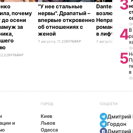
3
"
н
енко
"У нее стальные
Dantes и его 
с
ила, почему
нервы". Драпатый –
возлюбленна
с
 до осени
впервые откровенно
Неправда сд
замуж за
об отношениях с
романтическ
4
В
ника,
женой
в лифте втр
р
вшего
х
7 августа, 11.23
БУЛЬВАР
7 августа, 10.23
БУЛ
ию
5
Н
12.02
БУЛЬВАР
П
п
в
ГОРОД
СОЦСЕТИ
и
Киев
Дмитрий 
ации и
Львов
Гордон
ью
Одесса
Дмитрий 