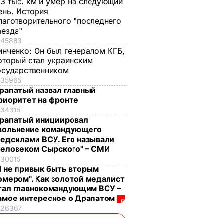
,3 тыс. км и умер на следующий
ень. История
лаготворительного "последнего
аезда"
45883
инченко:
Он был генералом КГБ,
оторый стал украинским
осударственником
35965
рапатый назвал главный
риоритет на фронте
34315
рапатый инициировал
вольнение командующего
едсилами ВСУ. Его называли
человеком Сырского" – СМИ
30015
Я не привык быть вторым
омером". Как золотой медалист
тал главнокомандующим ВСУ –
амое интересное о Драпатом
26367