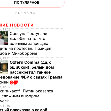
ПОПУЛЯРНОЕ
РЕКЛАМА
ЖИЕ НОВОСТИ
, 13.22
Совсун:
Поступали
жалобы на то, что
военным запрещают
ить на протесты. Позиция
таба и Минобороны
, 13.20
Oxferd Comma (да, с
ошибкой). Белый дом
рассекретил тайное
едование ФБР о связях Трампа
ссией
, 12.37
ки тикают". Путин оказался
д сложным выбором –
week
, 11.50
тый рассказал о самой