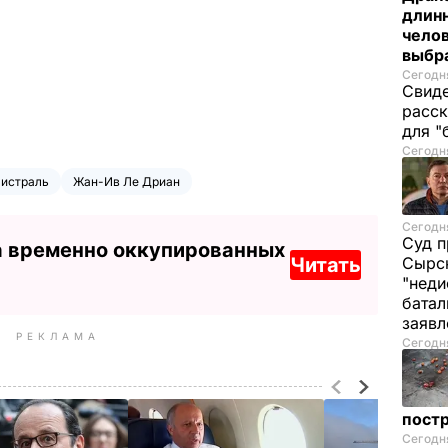
длинн
челов
выбра
Сегодня
Свиде
расск
для "
Сегодня
истраль
Жан-Ив Ле Дриан
Сегодня
Суд п
а временно оккупированных
Читать
Сырск
"неди
батал
заяв
РЕКЛАМА
Сегодня
пост
Сегодня