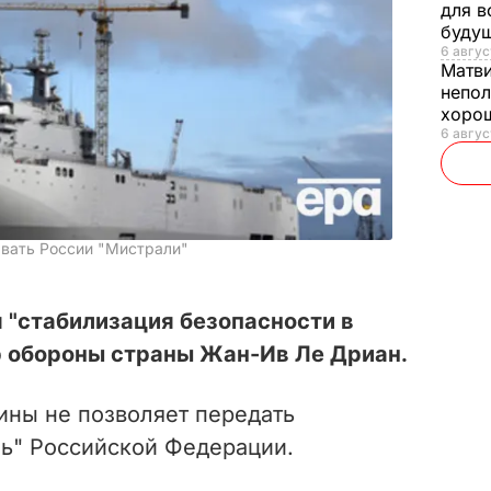
для в
буду
6 авгус
Матв
непол
хорош
6 авгус
авать России "Мистрали"
 "стабилизация безопасности в
р обороны страны Жан-Ив Ле Дриан.
ины не позволяет передать
ь" Российской Федерации.