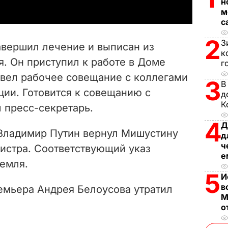
н
y
м
с
V
2
З
вершил лечение и выписан из
к
i
. Он приступил к работе в Доме
г
овел рабочее совещание с коллегами
d
3
В
ии. Готовится к совещанию с
д
e
К
л пресс-секретарь.
4
o
Д
 Владимир Путин вернул Мишустину
д
ч
стра. Соответствующий указ
е
емля.
5
И
в
ремьера Андрея Белоусова утратил
М
о