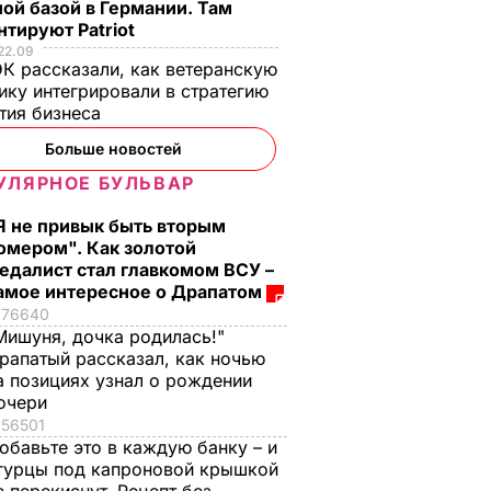
ой базой в Германии. Там
тируют Patriot
22.09
К рассказали, как ветеранскую
ику интегрировали в стратегию
тия бизнеса
Больше новостей
УЛЯРНОЕ БУЛЬВАР
Я не привык быть вторым
омером". Как золотой
едалист стал главкомом ВСУ –
амое интересное о Драпатом
76640
Мишуня, дочка родилась!"
рапатый рассказал, как ночью
а позициях узнал о рождении
очери
56501
обавьте это в каждую банку – и
гурцы под капроновой крышкой
ровали