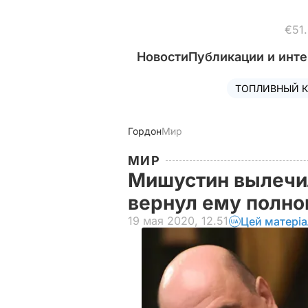
€51
Новости
Публикации и инт
ТОПЛИВНЫЙ К
Гордон
Мир
МИР
Мишустин вылечил
вернул ему полн
19 мая 2020, 12.51
Цей матері