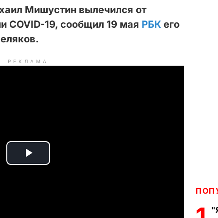
хаил Мишустин вылечился от
и COVID-19, сообщил 19 мая
РБК
его
Беляков.
РЕКЛАМА
P
l
ПОП
a
1
"