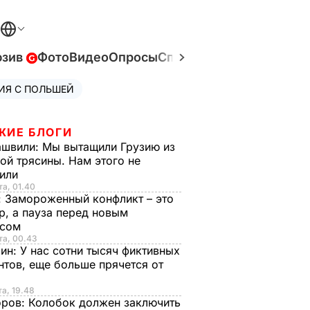
юзив
Фото
Видео
Опросы
Спецпроекты
Война в У
ИЯ С ПОЛЬШЕЙ
ЖИЕ БЛОГИ
ашвили:
Мы вытащили Грузию из
ой трясины. Нам этого не
тили
та, 01.40
:
Замороженный конфликт – это
р, а пауза перед новым
исом
та, 00.43
рин:
У нас сотни тысяч фиктивных
нтов, еще больше прячется от
та, 19.48
оров:
Колобок должен заключить