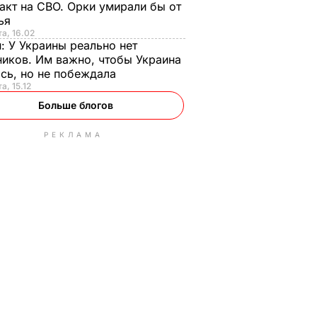
акт на СВО. Орки умирали бы от
тья
та, 16.02
н:
У Украины реально нет
иков. Им важно, чтобы Украина
сь, но не побеждала
а, 15.12
Больше блогов
РЕКЛАМА