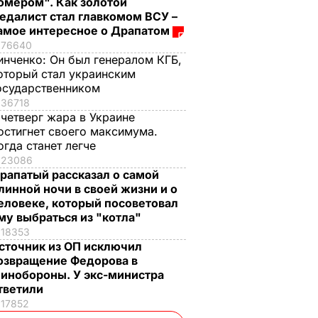
омером". Как золотой
едалист стал главкомом ВСУ –
амое интересное о Драпатом
76640
инченко:
Он был генералом КГБ,
оторый стал украинским
осударственником
36718
 четверг жара в Украине
остигнет своего максимума.
огда станет легче
23086
рапатый рассказал о самой
линной ночи в своей жизни и о
еловеке, который посоветовал
му выбраться из "котла"
18353
сточник из ОП исключил
озвращение Федорова в
инобороны. У экс-министра
тветили
17852