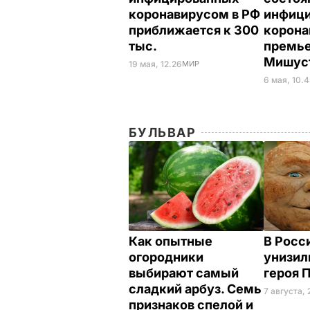
коронавирусом в РФ
инфици
приближается к 300
корон
тыс.
премь
Мишус
19 мая, 12.26
МИР
6 мая, 10.
БУЛЬВАР
Как опытные
В Росс
огородники
унизил
выбирают самый
героя 
сладкий арбуз. Семь
7 августа, 
признаков спелой и