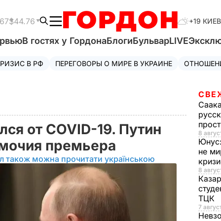
.67
$44.76
+19 КИЕВ
ервью
В гостях у Гордона
Блоги
Бульвар
LIVE
Экскл
РИЗИС В РФ
ПЕРЕГОВОРЫ О МИРЕ В УКРАИНЕ
ОТНОШЕН
СВЕ
Саак
русск
прос
ся от COVID-19. Путин
8 авгус
Юнус
омочия премьера
не ми
ал також можна прочитати українською
криз
8 авгус
Каза
студе
ТЦК
7 авгус
Невз