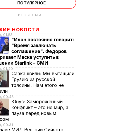
ПОПУЛЯРНОЕ
РЕКЛАМА
ЖИЕ НОВОСТИ
, 01.53
"Илон постоянно говорит:
"Время заключать
соглашение". Федоров
ривает Маска уступить в
ении Starlink – СМИ
, 01.40
Саакашвили:
Мы вытащили
Грузию из русской
трясины. Нам этого не
тили
я, 00.43
Юнус:
Замороженный
конфликт – это не мир, а
пауза перед новым
исом
, 00.31
лаве МИД Венгрии Сийярто