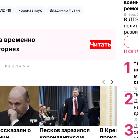
военн
ремон
VID-19
коронавирус
Владимир Путин
Вчера, 
В ДТЭ
полит
разви
а временно
Читать
ториях
ПОП
1
"
РЕКЛАМА
н
м
с
2
"
Д
н
д
3
Д
ассказали о
Песков заразился
В Кремле
о
нии
коронавирусом
прокомменти