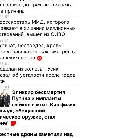
 грозить до трех лет тюрьмы.
ва причина
23.53
оссекретарь МИД, которого
ревают в хищении миллионных
ртвований, вышел из СИЗО
23.17
кричат, беспредел, кровь".
чев рассказал, как смотрел с
новским порно
23.04
 сделан из железа". Усик
азал об усталости после годов
ксе
23.01
Эликсир бессмертия
Путина и импланты
фейков в мозг. Как физик
льчук, обещавший
ическое оружие, стал
оем"
22.20
вестные дроны заметили над