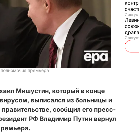
контр
счас
7 авгус
Леви
союзн
драла
7 август
у полномочия премьера
аил Мишустин, который в конце
вирусом, выписался из больницы и
в правительстве, сообщил его пресс-
резидент РФ Владимир Путин вернул
премьера.