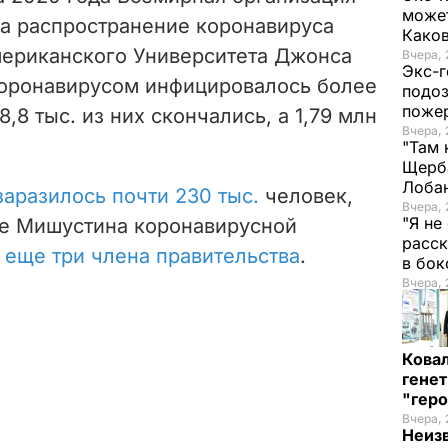
может
а распространение коронавируса
Како
ериканского Университета Джонса
Вчера, 
Экс-г
коронавирусом инфицировалось более
подоз
поже
8,8 тыс. из них скончались, а 1,79 млн
Вчера, 
"Там 
Щерба
Лоба
заразилось почти 230 тыс.
человек,
Вчера, 
"Я не
ме Мишустина коронавирусной
расск
и
еще три члена правительства
.
в бо
Вчера, 
Кова
генет
"гер
Вчера, 
Неиз