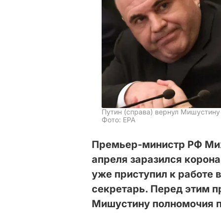
Путин (справа) вернул Мишустин
Фото: EPA
Премьер-министр РФ Мих
апреля заразился корона
уже приступил к работе 
секретарь. Перед этим п
Мишустину полномочия 