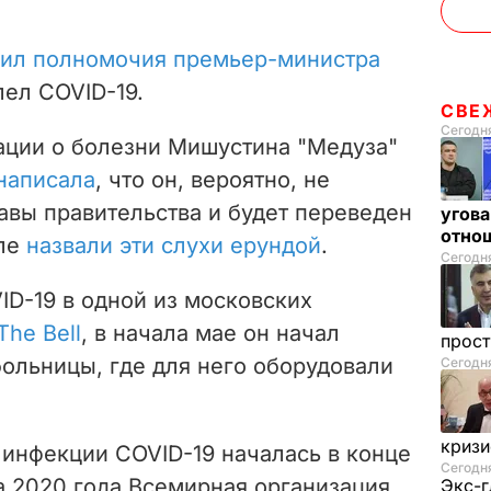
ил полномочия премьер-министра
лел COVID-19.
СВЕ
Сегодня
ции о болезни Мишустина "Медуза"
написала
, что он, вероятно, не
авы правительства и будет переведен
угова
отнош
мле
назвали эти слухи ерундой
.
Сегодня
ID-19 в одной из московских
The Bell
, в начала мае он начал
прос
ольницы, где для него оборудовали
Сегодн
криз
инфекции COVID-19 началась в конце
Сегодня
та 2020 года Всемирная организация
Экс-г