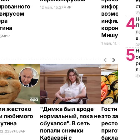
н
рованного
информацию
с
12 мая, 15.27
МИР
авирусом
возможной о
4
Н
ера
инфицирован
П
тина
коронавирус
п
Мишустина
45
МИР
в
1 мая, 11.57
МИР
5
Н
о
р
л
ии жестоко
"Димка был вроде
Гости думают
и любимого
нормальный, пока не
это закуска и
Путина
сбухался". В сеть
ресторана. К
попали снимки
приготовить
23.32
БУЛЬВАР
Кабаевой с
баклажанны