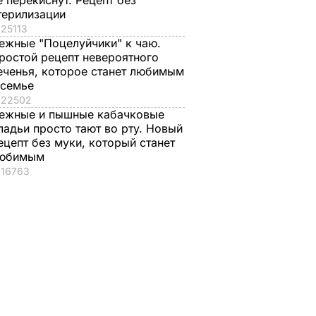
е перекиснут. Рецепт без
 о
терилизации
25113
тставке
ежные "Поцелуйчики" к чаю.
ного
ростой рецепт невероятного
ом
еченья, которое станет любимым
 семье
22502
ежные и пышные кабачковые
ладьи просто тают во рту. Новый
ецепт без муки, который станет
юбимым
16763
, что
"Ничего навязывать
Смешайте это с
з
не буду". Драпатый
мукой – и целая гор
ак
рассказал, какую
мягких, словно пух,
 нежные
профессию выбрал
пирожков готова.
е
его сын
Самый лучший