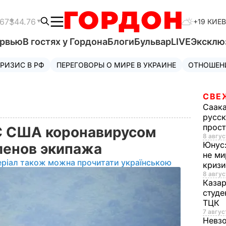
.67
$44.76
+19 КИЕВ
ервью
В гостях у Гордона
Блоги
Бульвар
LIVE
Эксклю
РИЗИС В РФ
ПЕРЕГОВОРЫ О МИРЕ В УКРАИНЕ
ОТНОШЕН
СВЕ
Саак
русск
прос
С США коронавирусом
8 авгус
Юнус
ленов экипажа
не ми
еріал також можна прочитати українською
криз
8 авгус
Каза
студе
ТЦК
7 авгус
Невз