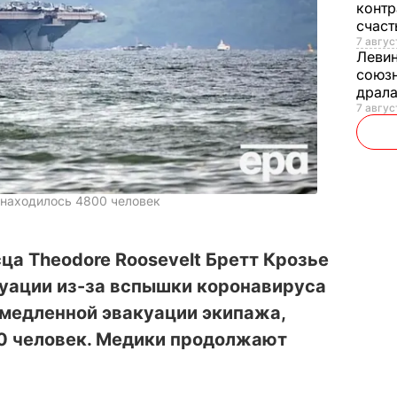
контр
счас
7 авгус
Леви
союзн
драла
7 август
t находилось 4800 человек
ца Theodore Roosevelt Бретт Крозье
туации из-за вспышки коронавируса
емедленной эвакуации экипажа,
0 человек. Медики продолжают