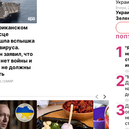
Укра
Вчера, 
Украи
Зеле
риканском
сце
ПОП
шла вспышка
1
вируса.
"
н
 заявил, что
с
 нет войны и
и
 не должны
ть
2
"
3.19
МИР
Д
н
д
3
Д
о
н
с