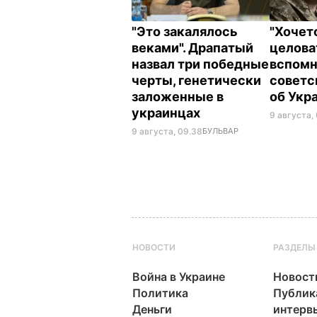
"Это закалялось
"Хочет
веками". Драпатый
целова
назвал три победные
вспомн
черты, генетически
советс
заложенные в
об Укр
украинцах
9 августа,
9 августа, 09.38
БУЛЬВАР
НОВОСТИ
РАЗДЕЛЫ
Война в Украине
Новост
Политика
Публик
Деньги
интерв