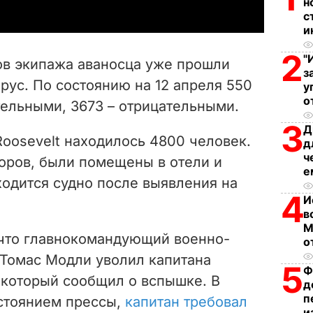
н
y
с
и
V
2
"
ов экипажа аваносца уже прошли
з
i
рус. По состоянию на 12 апреля 550
у
о
тельными, 3673 – отрицательными.
d
3
Д
e
Roosevelt находилось 4800 человек.
д
ч
доров,
были помещены в отели и
o
е
ходится судно после выявления на
4
И
в
М
, что главнокомандующий военно-
о
Томас Модли уволил капитана
5
Ф
 который сообщил о вспышке. В
д
п
остоянием прессы,
капитан требовал
и