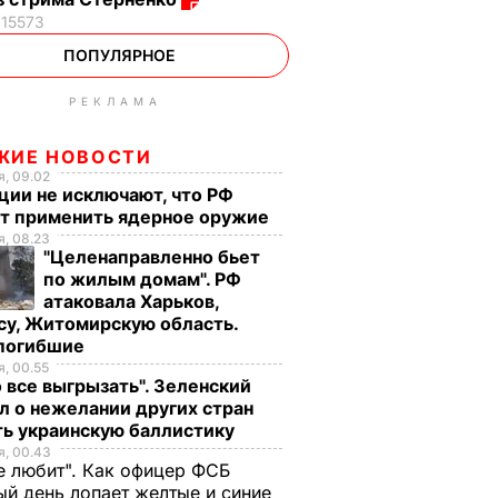
15573
ПОПУЛЯРНОЕ
РЕКЛАМА
ЖИЕ НОВОСТИ
, 09.02
ции не исключают, что РФ
т применить ядерное оружие
, 08.23
"Целенаправленно бьет
по жилым домам". РФ
атаковала Харьков,
су, Житомирскую область.
 погибшие
, 00.55
 все выгрызать". Зеленский
л о нежелании других стран
ть украинскую баллистику
, 00.43
е любит". Как офицер ФСБ
й день лопает желтые и синие