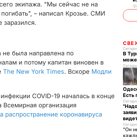
сего экипажа.
"Мы сейчас не на
погибать", – написал Крозье. СМИ
е заразился.
СВЕ
Сегодня
а не была направлена по
В Тур
може
лам и потому капитан виновен в
Сегодня
е
The New York Times
. Вскоре
Модли
Одес
Есть
инфекции COVID-19 началась в конце
Сегодня
та Всемирная организация
"Надо
заяви
а распространение коронавируса
виде
Сегодня
"Он н
кажды