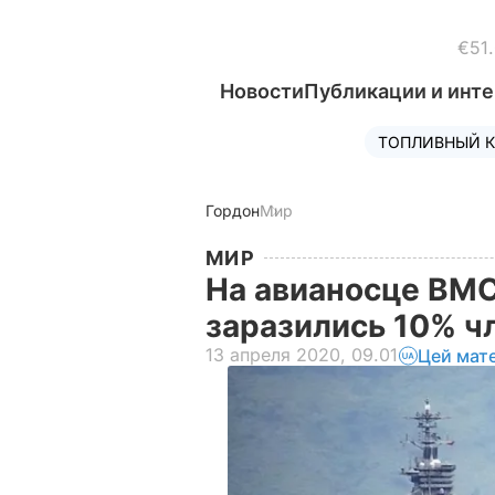
€51
Новости
Публикации и инт
ТОПЛИВНЫЙ К
Гордон
Мир
МИР
На авианосце ВМ
заразились 10% ч
13 апреля 2020, 09.01
Цей мат