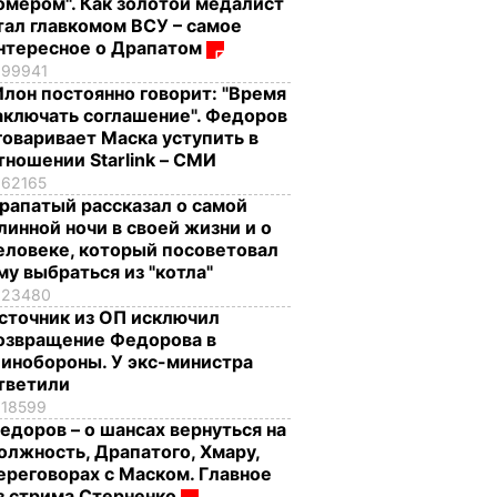
омером". Как золотой медалист
тал главкомом ВСУ – самое
нтересное о Драпатом
99941
Илон постоянно говорит: "Время
аключать соглашение". Федоров
говаривает Маска уступить в
тношении Starlink – СМИ
62165
рапатый рассказал о самой
линной ночи в своей жизни и о
еловеке, который посоветовал
му выбраться из "котла"
23480
сточник из ОП исключил
озвращение Федорова в
инобороны. У экс-министра
тветили
18599
едоров – о шансах вернуться на
олжность, Драпатого, Хмару,
ереговорах с Маском. Главное
з стрима Стерненко