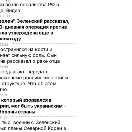
и возле посольства РФ в
де. Видео
, 00.19
волен". Зеленский рассказал,
0-дневная операция против
ыла утверждена еще в
лом году
23.28
остранился на кости и
няет сильную боль. Сын
на рассказал о раке отца
22.58
предлагают передать
роженные российские активы
 структуре. Что об этом
стно
22.30
 который взорвался в
рии, мог быть украинским –
бороны страны
21.57
 тыс. военных. Зеленский
ыл планы Северной Кореи в