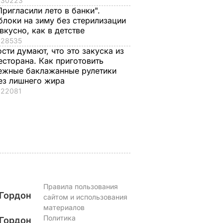
30223
Пригласили лето в банки".
блоки на зиму без стерилизации
е?
Распространился на
Что происходит в
 вкусно, как в детстве
т!"
кости и причиняет
Буковеле после
28535
сильную боль. Сын
сильного дождя.
ости думают, что это закуска из
Байдена рассказал о
Видео
есторана. Как приготовить
оторые
раке отца
8 августа, 22.17
БУЛЬВАР
ежные баклажанные рулетики
уже на
ез лишнего жира
8 августа, 23.28
МИР
22081
ЬВАР
Правила пользования
Гордон
сайтом и использования
материалов
Политика
Гордон