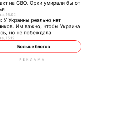
акт на СВО. Орки умирали бы от
тья
та, 16.02
н:
У Украины реально нет
иков. Им важно, чтобы Украина
сь, но не побеждала
а, 15.12
Больше блогов
РЕКЛАМА