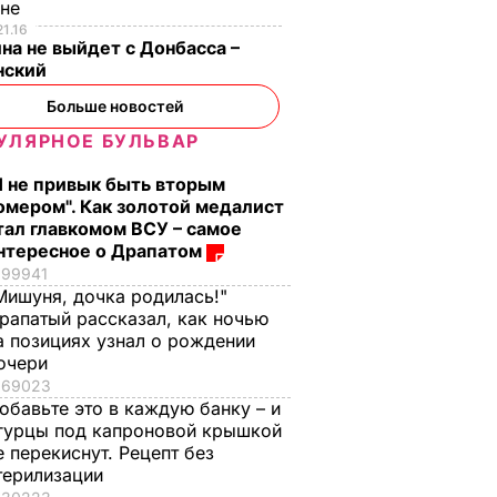
ине
21.16
на не выйдет с Донбасса –
нский
Больше новостей
УЛЯРНОЕ БУЛЬВАР
Я не привык быть вторым
омером". Как золотой медалист
тал главкомом ВСУ – самое
нтересное о Драпатом
99941
Мишуня, дочка родилась!"
рапатый рассказал, как ночью
а позициях узнал о рождении
очери
69023
обавьте это в каждую банку – и
гурцы под капроновой крышкой
е перекиснут. Рецепт без
терилизации