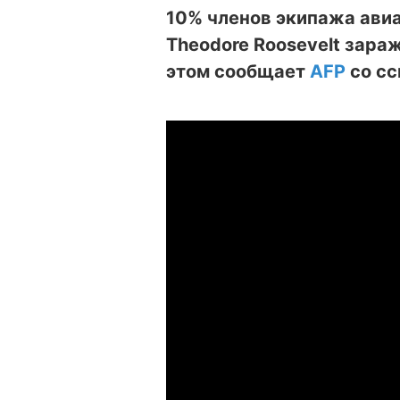
10% членов экипажа ави
Theodore Roosevelt зара
этом сообщает
AFP
со сс