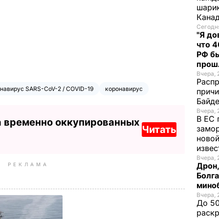
шарик
Кана
Сегодня
"Я до
что 4
РФ б
прош
Вчера, 
Распр
навирус SARS-CoV-2 / COVID-19
коронавирус
причи
Байде
Вчера, 
В ЕС 
а временно оккупированных
Читать
замо
новой
изве
Вчера, 
Дрон,
РЕКЛАМА
Болга
мино
Вчера, 
До 50
раскр