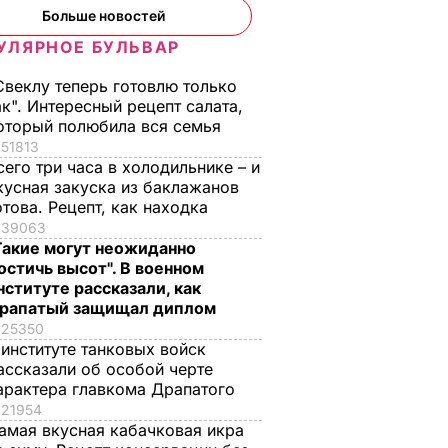
ции,
говорят, что будет
бельгийские вафли
Больше новостей
– и
тяжелая зима, и я не
из кисломолочного
УЛЯРНОЕ БУЛЬВАР
нках не
знаю, что делать,
сыра – идеальны д
потому что мне
чаепития. Рецепт с
Свеклу теперь готовлю только
некуда ехать
точными
ЬВАР
ак". Интересный рецепт салата,
пропорциями
5 августа, 17.46
БУЛЬВАР
оторый полюбила вся семья
5 августа, 16.49
БУЛЬВАР
51813
сего три часа в холодильнике – и
кусная закуска из баклажанов
отова. Рецепт, как находка
39063
Такие могут неожиданно
остичь высот". В военном
нституте рассказали, как
рапатый защищал диплом
25350
 институте танковых войск
ассказали об особой черте
арактера главкома Драпатого
21954
амая вкусная кабачковая икра