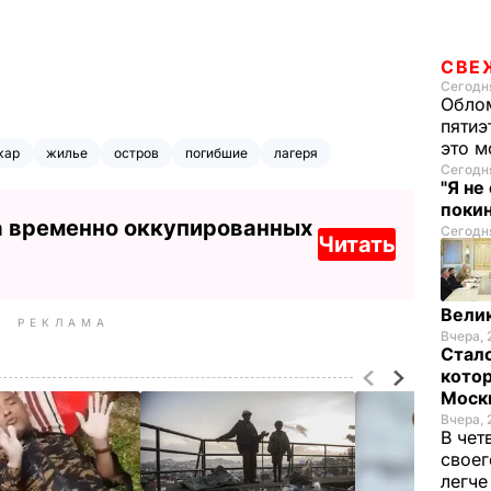
СВЕ
Сегодня
Облом
пятиэ
это м
кар
жилье
остров
погибшие
лагеря
Сегодня
"Я не
покин
а временно оккупированных
Сегодня
Читать
Велик
РЕКЛАМА
Вчера, 
Стало
котор
Моск
Вчера, 
В чет
своег
легч