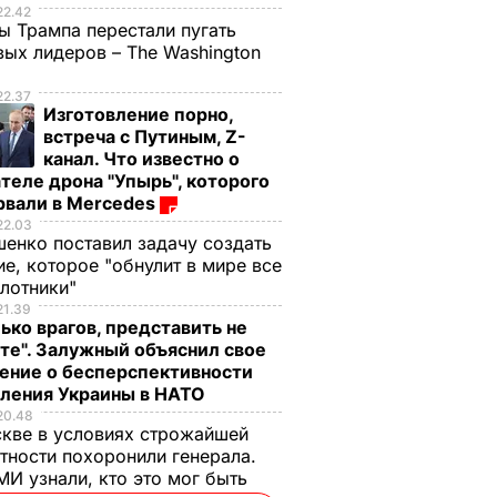
22.42
ы Трампа перестали пугать
ых лидеров – The Washington
 с
22.37
ло 165
Изготовление порно,
встреча с Путиным, Z-
канал. Что известно о
теле дрона "Упырь", которого
рвали в Mercedes
22.03
енко поставил задачу создать
е, которое "обнулит в мире все
илотники"
21.39
ько врагов, представить не
те". Залужный объяснил свое
ение о бесперспективности
пления Украины в НАТО
20.48
кве в условиях строжайшей
тности похоронили генерала.
ая соль
Мария Бурмака: Нам
Нежные
И узнали, кто это мог быть