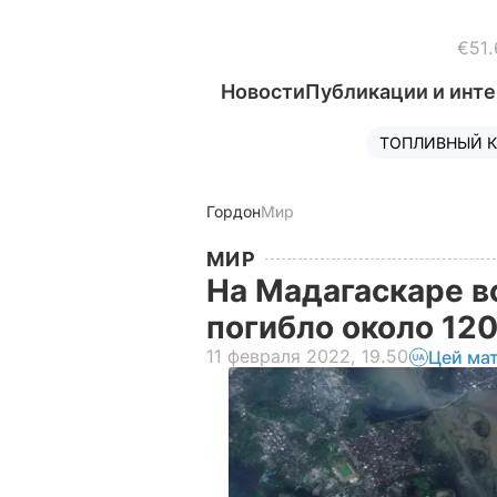
€51.
Новости
Публикации и инт
ТОПЛИВНЫЙ К
Гордон
Мир
МИР
На Мадагаскаре в
погибло около 12
11 февраля 2022, 19.50
Цей ма