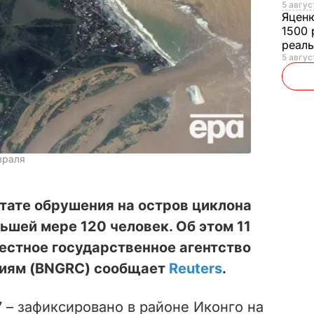
5 авгус
Яцен
1500 
реал
5 авгус
враля
тате обрушения на остров циклона
ьшей мере 120 человек. Об этом 11
естное государственное агентство
циям (BNGRC) сообщает
Reuters
.
 – зафиксировано в районе Иконго на