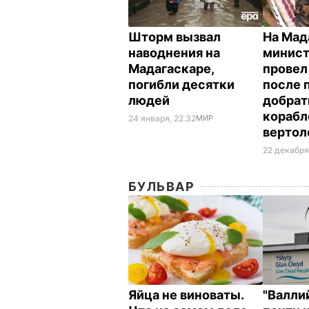
Шторм вызвал
На Мад
наводнения на
минист
Мадагаскаре,
провел
погибли десятки
после 
людей
добрат
корабл
24 января, 22.32
МИР
вертол
22 декабря
БУЛЬВАР
Яйца не виноваты.
"Валли