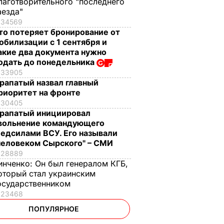
лаготворительного "последнего
аезда"
34569
то потеряет бронирование от
обилизации с 1 сентября и
акие два документа нужно
одать до понедельника
33905
рапатый назвал главный
риоритет на фронте
30405
рапатый инициировал
вольнение командующего
едсилами ВСУ. Его называли
человеком Сырского" – СМИ
28889
инченко:
Он был генералом КГБ,
оторый стал украинским
осударственником
23468
ПОПУЛЯРНОЕ