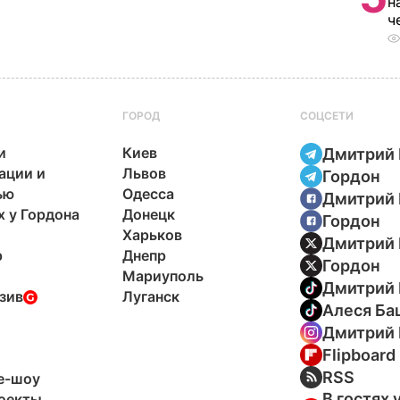
н
ч
ГОРОД
СОЦСЕТИ
и
Киев
Дмитрий 
ации и
Львов
Гордон
ью
Одесса
Дмитрий 
х у Гордона
Донецк
Гордон
Харьков
Дмитрий 
р
Днепр
Гордон
Мариуполь
Дмитрий 
зив
Луганск
Алеся Ба
Дмитрий 
Flipboard
ы
RSS
e-шоу
В гостях 
оекты