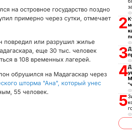
V
б
з
лся на островное государство поздно
i
2
упил примерно через сутки, отмечает
К
м
d
к
п
e
н повредил или разрушил жилье
3
Д
адагаскара, еще 30 тыс. человек
o
п
ься в 108 временных лагерей.
4
Д
у
клон обрушился на Мадагаскар через
М
ского шторма "Ана", который унес
"
ным, 55 человек.
5
З
к
г