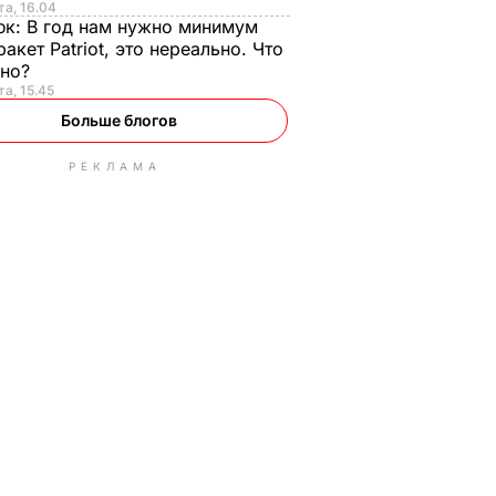
та, 16.04
юк:
В год нам нужно минимум
ракет Patriot, это нереально. Что
ьно?
та, 15.45
Больше блогов
РЕКЛАМА