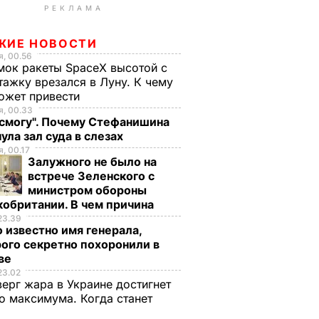
РЕКЛАМА
ЖИЕ НОВОСТИ
, 00.56
ок ракеты SpaceX высотой с
тажку врезался в Луну. К чему
ожет привести
, 00.33
 смогу". Почему Стефанишина
ула зал суда в слезах
, 00.17
Залужного не было на
встрече Зеленского с
министром обороны
обритании. В чем причина
23.39
 известно имя генерала,
ого секретно похоронили в
ве
23.02
верг жара в Украине достигнет
о максимума. Когда станет
е