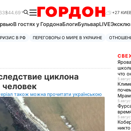
63
$44.69
+27 КИЕ
ервью
В гостях у Гордона
Блоги
Бульвар
LIVE
Эксклю
РИЗИС В РФ
ПЕРЕГОВОРЫ О МИРЕ В УКРАИНЕ
ОТНОШЕН
СВЕ
Яров
школь
что о
следствие циклона
5 авгус
Клим
0 человек
почем
теріал також можна прочитати українською
Мрам
5 август
Фурс
время
5 авгус
Кобе
никто