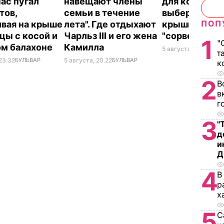
час пугал
навещают члены
для консерва
тов,
семьи в течение
выберите ее 
ПОП
ивая на крыше
лета". Где отдыхают
крышки на ба
цы с косой и
Чарльз III и его жена
"сорвет"
1
"
ом балахоне
Камилла
5 августа, 19.34
БУЛ
т
23.32
БУЛЬВАР
5 августа, 20.22
БУЛЬВАР
к
2
В
в
г
3
"
д
и
Д
4
В
р
х
5
С