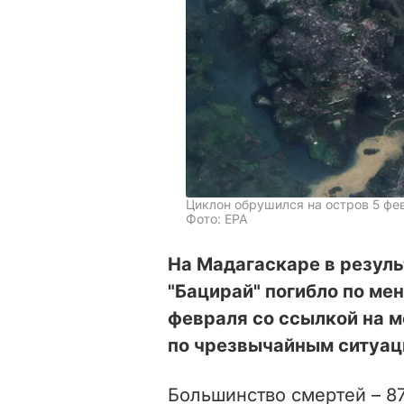
Циклон обрушился на остров 5 фе
Фото: ЕРА
На Мадагаскаре в резуль
"Бацирай" погибло по мен
февраля со ссылкой на м
по чрезвычайным ситуа
Большинство смертей – 87