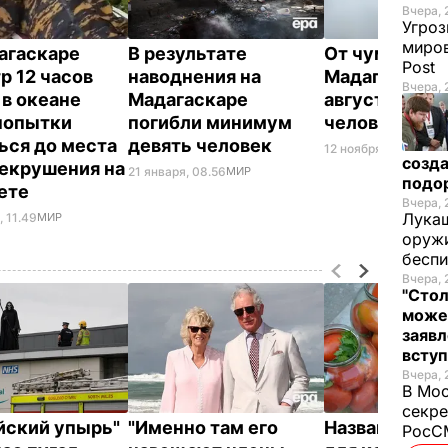
Вчера, 
Угроз
миров
агаскаре
В результате
От чумы на
Post
р 12 часов
наводнения на
Мадагаскаре
Вчера, 
 в океане
Мадагаскаре
августа умер
попытки
погибли минимум
человек
ься до места
девять человек
12 ноября, 17.45
МИР
созда
екрушения на
21 января, 08.56
МИР
подо
ете
Вчера, 
Лукаш
, 11.49
МИР
оружи
бесп
Вчера, 
"Стол
може
заявл
всту
Вчера, 
В Мос
секре
йский упырь"
"Именно там его
Названа лучш
РосСМ