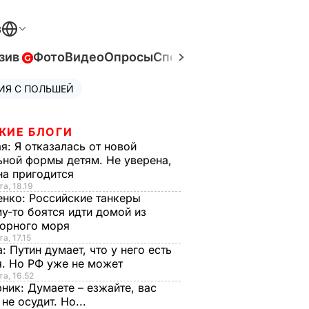
В
зив
Фото
Видео
Опросы
Спецпроекты
Война в Ук
ИЯ С ПОЛЬШЕЙ
ЖИЕ БЛОГИ
ая:
Я отказалась от новой
ной формы детям. Не уверена,
на пригодится
та, 18.19
енко:
Российские танкеры
у-то боятся идти домой из
орного моря
а, 17.15
а:
Путин думает, что у него есть
. Но РФ уже не может
та, 16.52
рник:
Думаете – езжайте, вас
 не осудит. Но...