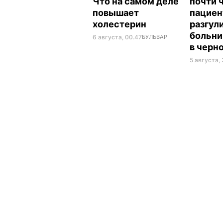
Что на самом деле
почти 
повышает
пациен
холестерин
разгул
больни
6 августа, 00.47
БУЛЬВАР
в черн
5 августа, 