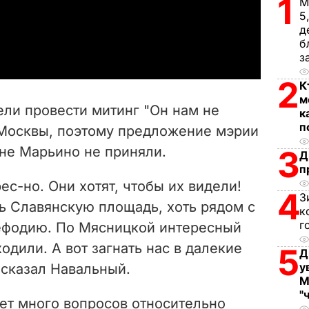
l
1
М
5
a
д
б
з
y
2
К
V
м
ели провести митинг "Он нам не
к
i
п
Москвы, поэтому предложение мэрии
оне Марьино не приняли.
3
d
Д
п
e
ес-но. Они хотят, чтобы их видели!
4
З
ь Славянскую площадь, хоть рядом с
к
o
г
ефодию. По Мясницкой интересный
одили. А вот загнать нас в далекие
5
Д
у
– сказал Навальный.
М
"
ет много вопросов относительно