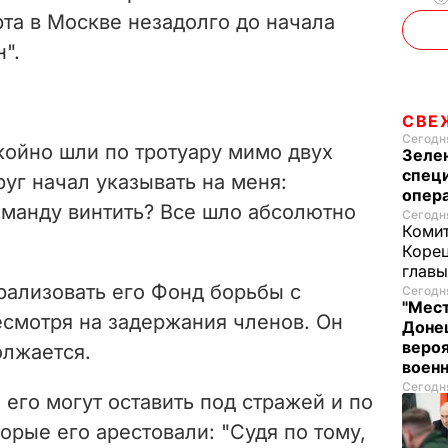
та в Москве незадолго до начала
".
СВЕ
Сегодня
койно шли по тротуару мимо двух
Зеле
спец
руг начал указывать на меня:
опера
команду винтить? Все шло абсолютно
Сегодня
Комит
Корец
глав
рализовать его Фонд борьбы с
Сегодня
"Мест
есмотря на задержания членов. Он
Донец
вероя
олжается.
воен
Сегодня
 его могут оставить под стражей и по
орые его арестовали: "Судя по тому,