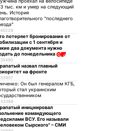
ужчина проехал на велосипеде
,3 тыс. км и умер на следующий
ень. История
лаготворительного "последнего
аезда"
45229
то потеряет бронирование от
обилизации с 1 сентября и
акие два документа нужно
одать до понедельника
35490
рапатый назвал главный
риоритет на фронте
33957
инченко:
Он был генералом КГБ,
оторый стал украинским
осударственником
33388
рапатый инициировал
вольнение командующего
едсилами ВСУ. Его называли
человеком Сырского" – СМИ
29880