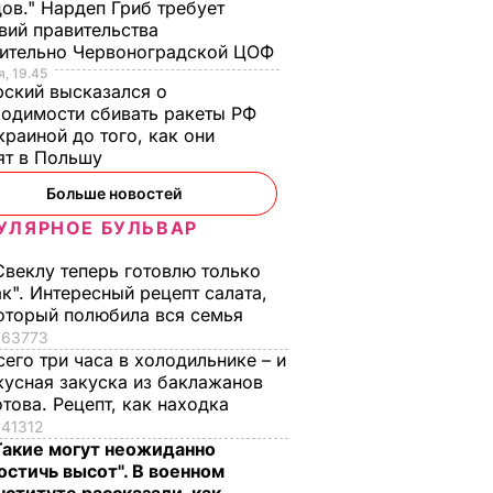
ов." Нардеп Гриб требует
вий правительства
сительно Червоноградской ЦОФ
, 19.45
ский высказался о
одимости сбивать ракеты РФ
краиной до того, как они
ят в Польшу
Больше новостей
УЛЯРНОЕ БУЛЬВАР
Свеклу теперь готовлю только
ак". Интересный рецепт салата,
оторый полюбила вся семья
63773
сего три часа в холодильнике – и
кусная закуска из баклажанов
отова. Рецепт, как находка
41312
Такие могут неожиданно
остичь высот". В военном