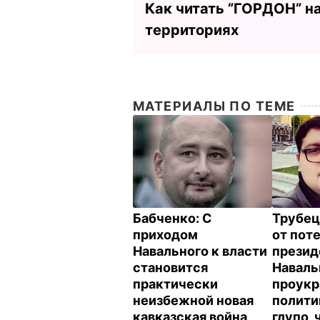
Как читать ”ГОРДОН” н
территориях
МАТЕРИАЛЫ ПО ТЕМЕ
Бабченко: С
Трубец
приходом
от пот
Навального к власти
презид
становится
Наваль
практически
проукр
неизбежной новая
полити
кавказская война
глупо,