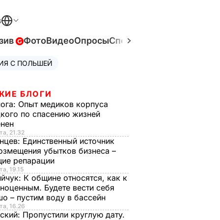
В
зив
Фото
Видео
Опросы
Спецпроекты
Война в Ук
ИЯ С ПОЛЬШЕЙ
ЖИЕ БЛОГИ
нога:
Опыт медиков корпуса
кого по спасению жизней
енен
та, 21.32
нцев:
Единственный источник
озмещения убытков бизнеса –
щие репарации
та, 19.15
ийчук:
К общине относятся, как к
ноценным. Будете вести себя
о – пустим воду в бассейн
та, 16.26
ский:
Пропустили круглую дату.