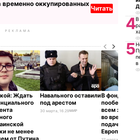
и
а временно оккупированных
Д
Читать
4
В
р
х
РЕКЛАМА
5
Н
П
п
в
кой:
Ждать
Навального оставили
В фонде Нава
енциального
под арестом
пообещали п
ента
всем задерж
30 марта, 16.29
МИР
ного
во время мит
аинской
подачей жал
ки не менее
Европейский
 чем от Путина
27 марта, 21.15
МИР