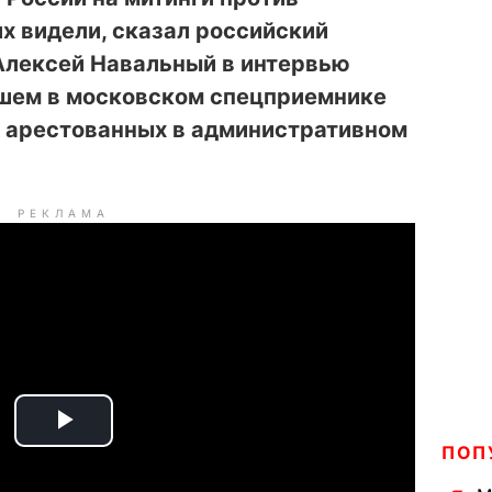
их видели, сказал российский
Алексей Навальный в интервью
вшем в московском спецприемнике
, арестованных в административном
РЕКЛАМА
P
ПОП