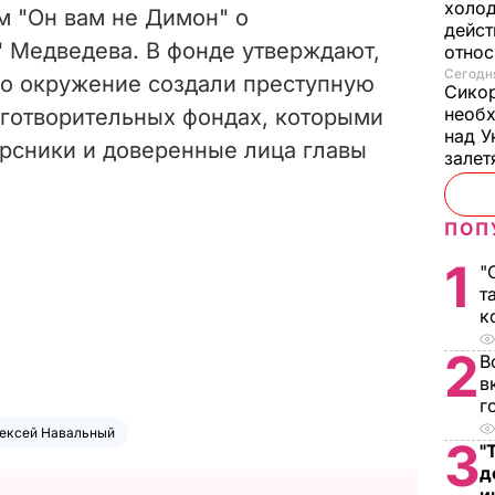
холод
м "Он вам не Димон"
о
дейст
" Медведева
.
В фонде утверждают,
отно
Сегодня
го окружение создали преступную
Сикор
необх
аготворительных фондах, которыми
над У
урсники и доверенные лица главы
залет
ПОП
1
"
т
к
2
В
в
г
ексей Навальный
3
"
д