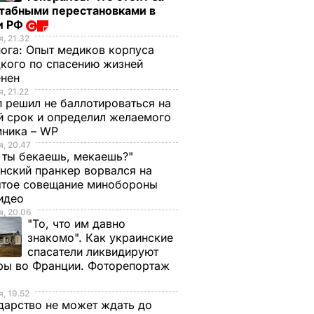
табными перестановками в
и РФ
, 21.32
нога:
Опыт медиков корпуса
кого по спасению жизней
енен
, 21.22
 решил не баллотироваться на
й срок и определил желаемого
мника – WP
, 20.47
 ты бекаешь, мекаешь?"
нский пранкер ворвался на
ытое совещание минобороны
Видео
, 20.06
"То, что им давно
знакомо". Как украинские
спасатели ликвидируют
ры во Франции. Фоторепортаж
, 19.52
дарство не может ждать до