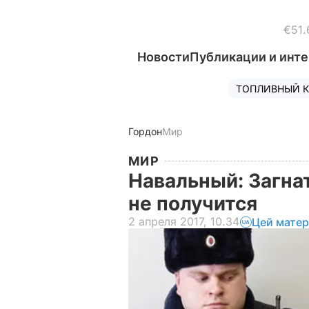
€51.
Новости
Публикации и инт
ТОПЛИВНЫЙ К
Гордон
Мир
МИР
Навальный: Загна
не получится
2 апреля 2017, 10.34
Цей матер