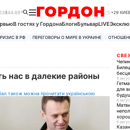
63
$44.69
+29 КИЕ
ервью
В гостях у Гордона
Блоги
Бульвар
LIVE
Эксклю
РИЗИС В РФ
ПЕРЕГОВОРЫ О МИРЕ В УКРАИНЕ
ОТНОШЕН
СВЕ
Чепи
Билец
бесц
ть нас в далекие районы
6 авгус
Гетма
для в
іал також можна прочитати українською
буду
6 авгус
Матв
непол
хорош
6 авгус
Казан