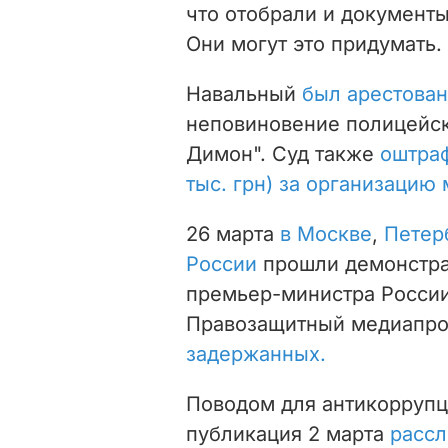
что отобрали и документы
Они могут это придумать. 
Навальный
был арестован
неповиновение полицейск
Димон".
Суд также
оштраф
тыс. грн) за организацию
26 марта
в Москве
,
Петер
России
прошли демонстра
премьер-министра Росси
Правозащитный медиапр
задержанных.
Поводом для антикорруп
публикация
2 марта
рассл