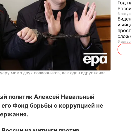
Год н
Росси
6 авгус
Биде
и яйц
прост
слож
6 авгус
уару мимо двух полковников, как один вдруг начал
ый политик Алексей Навальный
ь его Фонд борьбы с коррупцией не
держания.
 России на митинги против