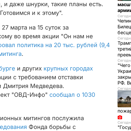
, и даже шнурки, такие планы есть.
масш
арми
Готовимся и к этому".
Сегодня
Чепи
Билец
27 марта на 15 суток за
бесц
ому во время акции "Он нам не
Сегодня
Трамп
овал политика на 20 тыс. рублей (9,4
трети
 митинга
.
прее
Сегодня
"Чего
бурге
и других
крупных городах
Украи
ции с требованием отставки
закр
РФ. 
и Дмитрия Медведева.
Сегодня
оект "ОВД-Инфо"
сообщал о 1030
пожа
ционных митингов послужила
Сегодня
едования
Фонда борьбы с
"Госу