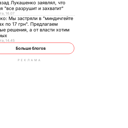
азад Лукашенко заявлял, что
я "все разрушит и захватит"
та, 16.07
нко:
Мы застряли в "миндичгейте
ах по 17 грн". Предлагаем
ые решения, а от власти хотим
ных
та, 14.45
Больше блогов
РЕКЛАМА