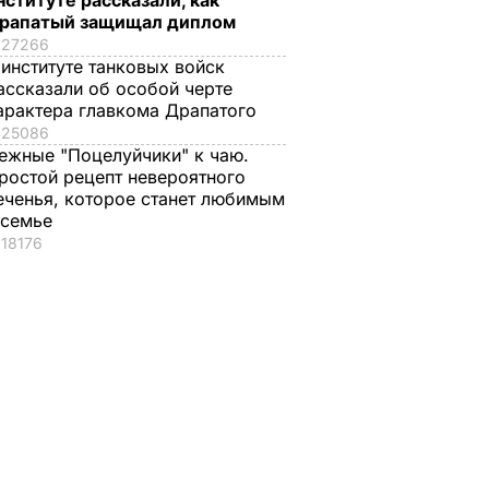
нституте рассказали, как
рапатый защищал диплом
27266
 институте танковых войск
ассказали об особой черте
арактера главкома Драпатого
25086
ежные "Поцелуйчики" к чаю.
ростой рецепт невероятного
еченья, которое станет любимым
 семье
18176
льного
Руководитель
омочь
избирательного
анным
штаба Навального
ингов с
арестован на 10
обы в
суток
 суд
27 марта, 20.31
МИР