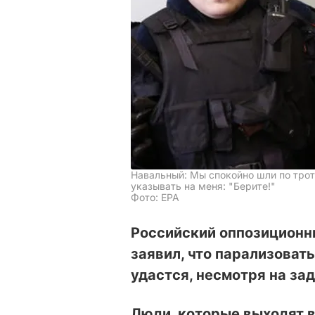
Навальный: Мы спокойно шли по трот
указывать на меня: "Берите!"
Фото: EPA
Российский оппозиционн
заявил, что парализоват
удастся, несмотря на за
Люди, которые выходят в