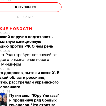
ПОПУЛЯРНОЕ
РЕКЛАМА
ЖИЕ НОВОСТИ
, 22.32
нский поручил подготовить
иальную санкционную
цию против РФ. О чем речь
, 22.20
ет Рады требует пояснений от
кого о назначении нового
ы Минцифры
, 21.55
о допросов, пыток и казней". В
кой области россияне,
тно, расстреляли украинского
нопленного
, 21.44
Путин снял "Юру Унитаза"
и продвинул ряд боевых
генералов. Что стоит за