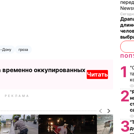
пере
News
Сегодня
Драпа
длинн
челов
выбра
а-Дону
гроза
ПОП
1
"
а временно оккупированных
т
Читать
к
2
"
РЕКЛАМА
н
с
с
3
"
д