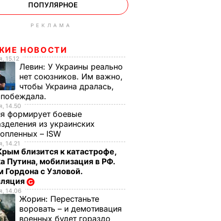
ПОПУЛЯРНОЕ
РЕКЛАМА
ЖИЕ НОВОСТИ
, 15.12
Левин:
У Украины реально
нет союзников. Им важно,
чтобы Украина дралась,
 побеждала.
, 14.50
ия формирует боевые
зделения из украинских
нопленных – ISW
, 14.21
Крым близится к катастрофе,
а Путина, мобилизация в РФ.
 Гордона с Узловой.
сляция
, 14.06
Жорин:
Перестаньте
воровать – и демотивация
военных будет гораздо