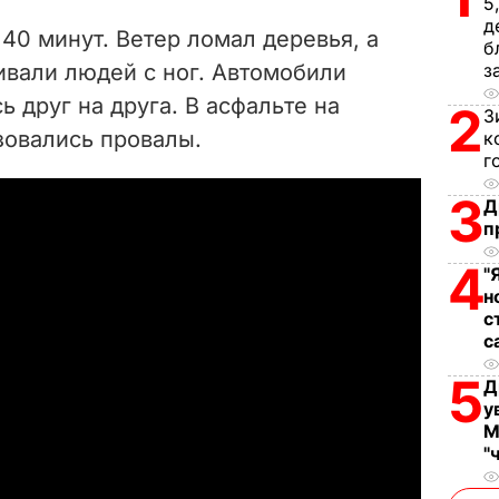
5
V
д
40 минут. Ветер л
омал деревья, а
б
i
ивали людей с ног. Автомобили
з
ь друг на друга. В асфальте на
d
2
З
зовались провалы.
к
e
г
3
Д
o
п
4
"
н
с
с
5
Д
у
М
"