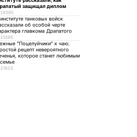
нституте рассказали, как
рапатый защищал диплом
28595
 институте танковых войск
дожди
ассказали об особой черте
арактера главкома Драпатого
али
25585
ежные "Поцелуйчики" к чаю.
ростой рецепт невероятного
еченья, которое станет любимым
аж
 семье
ТИЯ
21603