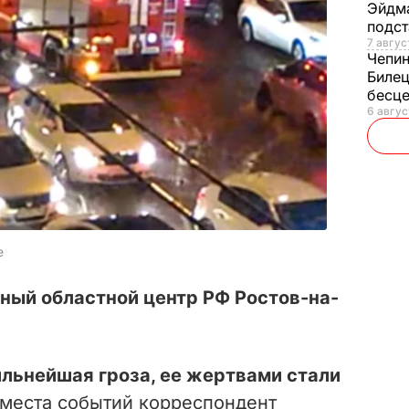
Эйдм
подст
7 авгус
Чепи
Билец
бесц
6 авгус
e
ный областной центр РФ Ростов-на-
льнейшая гроза, ее жертвами стали
 места событий корреспондент