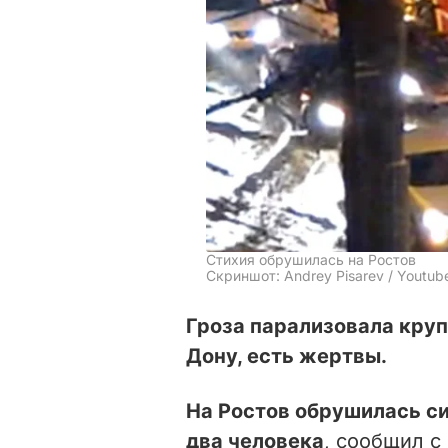
Стихия обрушилась на Ростов
Скриншот: Andrey Pisarev / Youtub
Гроза парализовала круп
Дону, есть жертвы.
На Ростов обрушилась си
два человека
, сообщил с