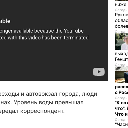
ниже
Сегодня
Руков
облас
более
Сегодня
выход
Генш
Сегодня
рассл
с Ро
еходы и автовокзал города, люди
Сегодня
инах. Уровень воды превышал
"К со
что".
ередал корреспондент.
Что 
Сегодня
"Часи