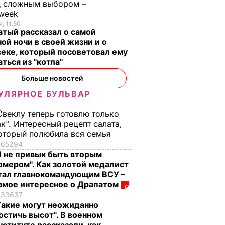
д сложным выбором –
week
, 11.50
тый рассказал о самой
ой ночи в своей жизни и о
еке, который посоветовал ему
ться из "котла"
Больше новостей
УЛЯРНОЕ БУЛЬВАР
Свеклу теперь готовлю только
ак". Интересный рецепт салата,
оторый полюбила вся семья
65294
Я не привык быть вторым
омером". Как золотой медалист
тал главнокомандующим ВСУ –
амое интересное о Драпатом
33637
Такие могут неожиданно
остичь высот". В военном