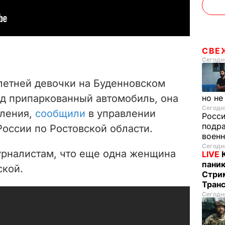
СВЕ
Сегодня
летней девочки на Буденновском
од припаркованный автомобиль, она
но не
Сегодня
пления,
сообщили
в управлении
Росс
подра
оссии по Ростовской области.
воен
Сегодня
рналистам, что еще одна женщина
LIVE
паник
ской.
Стрим
Тран
Сегодня