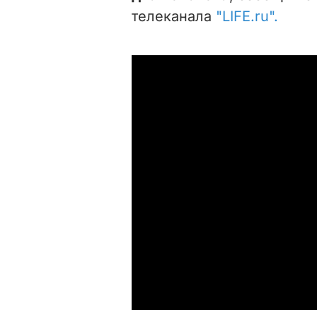
телеканала
"LIFE.ru".