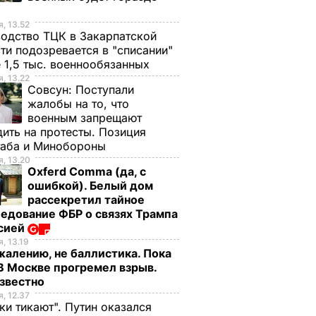
, 13.52
одство ТЦК в Закарпатской
ти подозревается в "списании"
 1,5 тыс. военнообязанных
, 13.22
Совсун:
Поступали
жалобы на то, что
военным запрещают
ить на протесты. Позиция
таба и Минобороны
, 13.20
Oxferd Comma (да, с
ошибкой). Белый дом
рассекретил тайное
едование ФБР о связях Трампа
ссией
, 13.19
жалению, не баллистика. Пока
 В Москве прогремел взрыв.
известно
, 12.37
ки тикают". Путин оказался