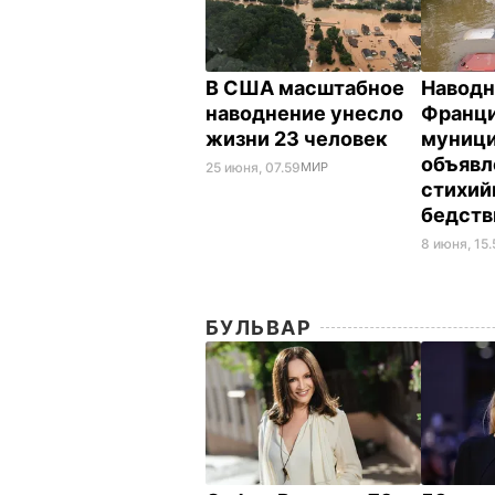
В США масштабное
Наводн
наводнение унесло
Франци
жизни 23 человек
муници
объявл
25 июня, 07.59
МИР
стихий
бедст
8 июня, 15.
БУЛЬВАР