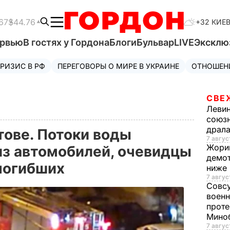
67
$44.76
+32 КИЕ
ервью
В гостях у Гордона
Блоги
Бульвар
LIVE
Эксклю
РИЗИС В РФ
ПЕРЕГОВОРЫ О МИРЕ В УКРАИНЕ
ОТНОШЕН
СВЕ
Леви
союзн
драла
тове. Потоки воды
7 август
Жори
из автомобилей, очевидцы
демот
 погибших
ниже
7 авгус
Совс
военн
проте
Мино
7 авгус