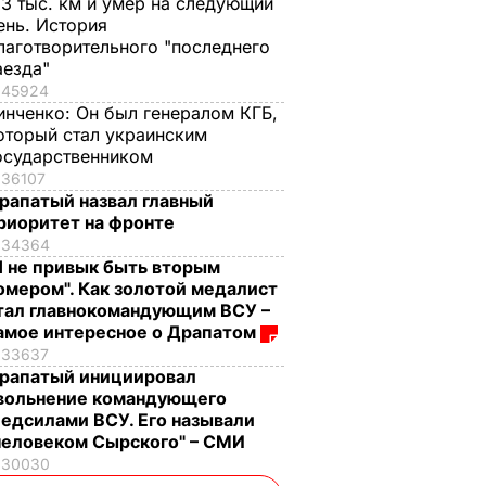
,3 тыс. км и умер на следующий
ень. История
лаготворительного "последнего
аезда"
45924
инченко:
Он был генералом КГБ,
оторый стал украинским
осударственником
36107
рапатый назвал главный
риоритет на фронте
34364
Я не привык быть вторым
омером". Как золотой медалист
тал главнокомандующим ВСУ –
амое интересное о Драпатом
33637
рапатый инициировал
вольнение командующего
едсилами ВСУ. Его называли
человеком Сырского" – СМИ
30030