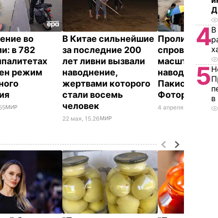
и
Д
4
В
ение во
В Китае сильнейшие
Проливные 
р
х
и: в 782
за последние 200
спровоциров
палитетах
лет ливни вызвали
масштабное
5
Н
ен режим
наводнение,
наводнение в
П
ного
жертвами которого
Пакистане.
п
вия
стали восемь
Фоторепорт
в
человек
55
МИР
4 апреля, 04.29
СОБЫ
22 мая, 15.26
МИР