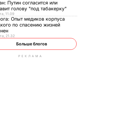
ан:
Путин согласится или
авит голову "под табакерку"
та, 11.09
нога:
Опыт медиков корпуса
кого по спасению жизней
енен
та, 21.32
Больше блогов
РЕКЛАМА