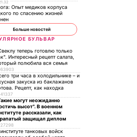
21.32
нога:
Опыт медиков корпуса
кого по спасению жизней
енен
Больше новостей
, что
"Хрустящие
Жену Роналду
УЛЯРНОЕ БУЛЬВАР
.
снаружи и нежные
назвали толстой. Ч
Свеклу теперь готовлю только
нейшей
внутри". Самые
сказал ее обидчик
ак". Интересный рецепт салата,
вкусные жареные
футболист
оторый полюбила вся семья
кабачки
ВАР
6 августа, 17.50
БУЛЬВАР
63903
6 августа, 18.09
БУЛЬВАР
сего три часа в холодильнике – и
кусная закуска из баклажанов
отова. Рецепт, как находка
41337
Такие могут неожиданно
остичь высот". В военном
нституте рассказали, как
рапатый защищал диплом
27298
 институте танковых войск