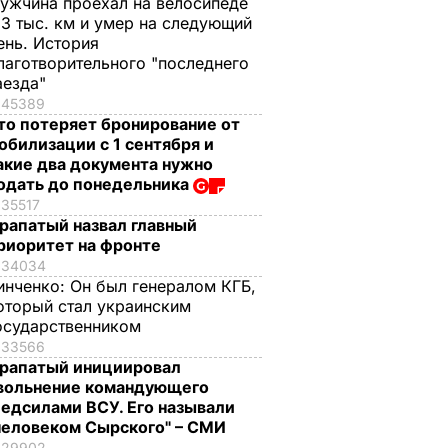
ужчина проехал на велосипеде
,3 тыс. км и умер на следующий
ень. История
лаготворительного "последнего
аезда"
45389
то потеряет бронирование от
обилизации с 1 сентября и
акие два документа нужно
одать до понедельника
35517
рапатый назвал главный
риоритет на фронте
34034
инченко:
Он был генералом КГБ,
оторый стал украинским
осударственником
33566
рапатый инициировал
вольнение командующего
едсилами ВСУ. Его называли
человеком Сырского" – СМИ
29902