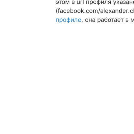
этом в url профиля указа
(facebook.com/alexander.
профиле
, она работает в