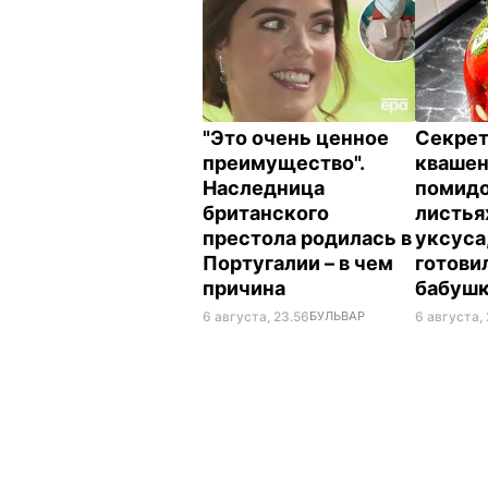
"Это очень ценное
Секрет
преимущество".
кваше
Наследница
помидо
британского
листья
престола родилась в
уксуса
Португалии – в чем
готови
причина
бабуш
6 августа, 23.56
БУЛЬВАР
6 августа, 