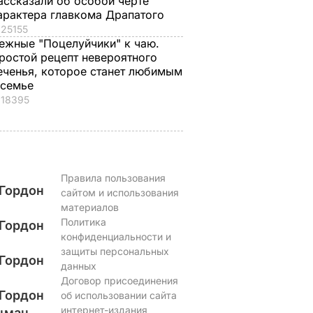
ассказали об особой черте
арактера главкома Драпатого
25155
ежные "Поцелуйчики" к чаю.
ростой рецепт невероятного
еченья, которое станет любимым
 семье
18395
Правила пользования
Гордон
сайтом и использования
материалов
Политика
Гордон
конфиденциальности и
защиты персональных
Гордон
данных
Договор присоединения
Гордон
об использовании сайта
интернет-издания
цман