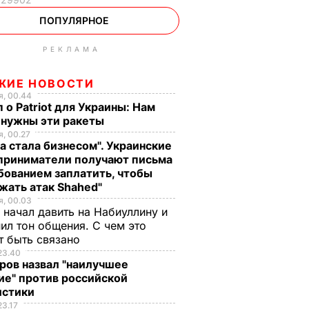
ПОПУЛЯРНОЕ
РЕКЛАМА
ЖИЕ НОВОСТИ
, 00.44
 о Patriot для Украины: Нам
 нужны эти ракеты
, 00.27
а стала бизнесом". Украинские
приниматели получают письма
бованием заплатить, чтобы
жать атак Shahed"
, 00.03
 начал давить на Набиуллину и
ил тон общения. С чем это
т быть связано
23.40
ров назвал "наилучшее
ие" против российской
истики
23.17