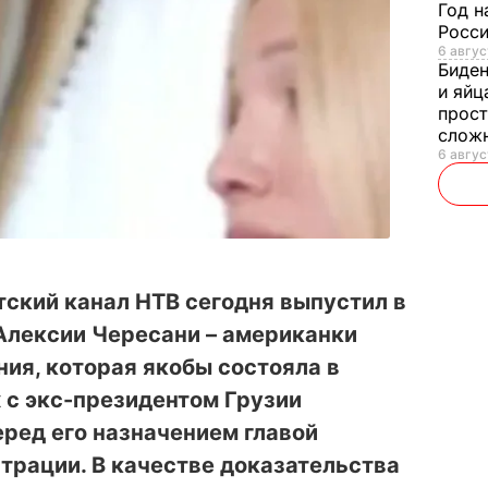
Год н
Росси
6 авгус
Биде
и яйц
прост
слож
6 авгус
ский канал НТВ сегодня выпустил в
Алексии Чересани – американки
ия, которая якобы состояла в
 с экс-президентом Грузии
ред его назначением главой
трации. В качестве доказательства