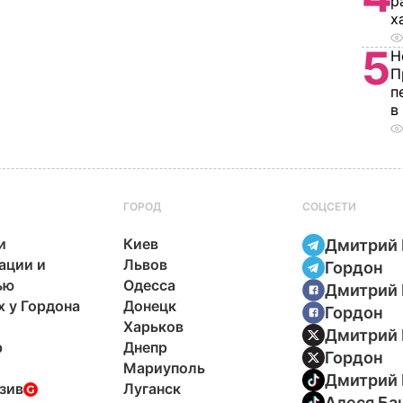
р
х
5
Н
П
п
в
ГОРОД
СОЦСЕТИ
и
Киев
Дмитрий 
ации и
Львов
Гордон
ью
Одесса
Дмитрий 
х у Гордона
Донецк
Гордон
Харьков
Дмитрий 
р
Днепр
Гордон
Мариуполь
Дмитрий 
зив
Луганск
Алеся Ба