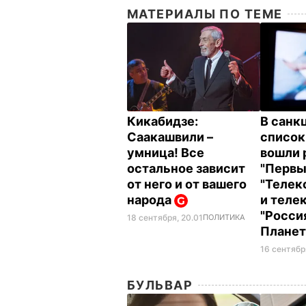
МАТЕРИАЛЫ ПО ТЕМЕ
Кикабидзе:
В санк
Саакашвили –
список
умница! Все
вошли 
остальное зависит
"Первы
от него и от вашего
"Телек
народа
и теле
"Россия
18 сентября, 20.01
ПОЛИТИКА
Планет
16 сентябр
БУЛЬВАР