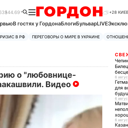
63
$44.69
+28 КИЕ
ервью
В гостях у Гордона
Блоги
Бульвар
LIVE
Эксклю
РИЗИС В РФ
ПЕРЕГОВОРЫ О МИРЕ В УКРАИНЕ
ОТНОШЕН
СВЕ
Чепи
Билец
бесц
рию о "любовнице-
6 авгус
Гетма
аакашвили. Видео
для в
буду
6 авгус
Матв
непол
хорош
6 авгус
Казан