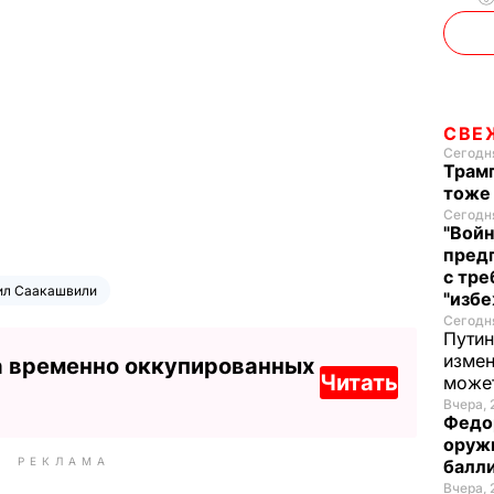
СВЕ
Сегодня
Трамп
тоже
Сегодня
"Войн
пред
с тре
ил Саакашвили
"избе
Сегодня
Путин
измен
а временно оккупированных
Читать
може
Вчера, 
Федо
оруж
РЕКЛАМА
балл
Вчера, 