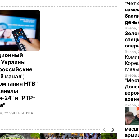
"Четк
намек
балли
день 
Вчера, 
Зеле
спец
опера
Вчера, 
ционный
Комит
 Украины
Корец
российские
глав
Вчера, 
й канал",
"Мест
омпания НТВ"
Донец
каналы
вероя
-24" и "РТР-
воен
а"
Вчера, 
я, 22.39
ПОЛИТИКА
масш
арми