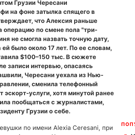
нтом Грузии Чересани
фи на фоне затылка спящего в
тверждает, что Алексия раньше
 операцию по смене пола "три-
иня не смогла назвать точную дату,
 ей было около 17 лет. По ее словам,
тавила $100–150 тыс. В сюжете
сле записи интервью, опасаясь
ашвили, Чересани уехала из Нью-
правлении, сменила телефонный
т эскорт-услуги, хотя минутой ранее
шила пообщаться с журналистами,
зиденту Грузии о себе.
ПОП
евушки по имени Alexia Ceresani, при