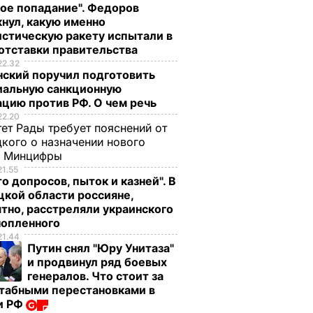
ое попадание". Федоров
нул, какую именно
стическую ракету испытали в
отставки правительства
22.32
нский поручил подготовить
иальную санкционную
цию против РФ. О чем речь
22.20
ет Рады требует пояснений от
кого о назначении нового
ы Минцифры
21.55
о допросов, пыток и казней". В
кой области россияне,
тно, расстреляли украинского
нопленного
21.44
Путин снял "Юру Унитаза"
и продвинул ряд боевых
генералов. Что стоит за
табными перестановками в
и РФ