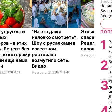
Вчера, 
Чепи
Билец
бесц
 упругости
"На это даже
Это именно то
ПОП
ных
неловко смотреть".
спасет в жару
1
"
ров – в этих
Шоу с русалками в
Рецепт вкус
т
х. Рецепт без
известном
окрошки
к
, по которому
ресторане
6 августа, 18.21
БУЛЬ
ли еще наши
возмутило сеть.
2
В
ки
Видео
в
г
23.31
БУЛЬВАР
6 августа, 21.33
БУЛЬВАР
3
"
д
и
Д
4
В