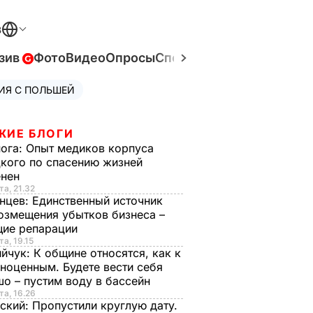
В
зив
Фото
Видео
Опросы
Спецпроекты
Война в Ук
ИЯ С ПОЛЬШЕЙ
ЖИЕ БЛОГИ
нога:
Опыт медиков корпуса
кого по спасению жизней
енен
та, 21.32
нцев:
Единственный источник
озмещения убытков бизнеса –
щие репарации
та, 19.15
ийчук:
К общине относятся, как к
ноценным. Будете вести себя
о – пустим воду в бассейн
та, 16.26
ский:
Пропустили круглую дату.