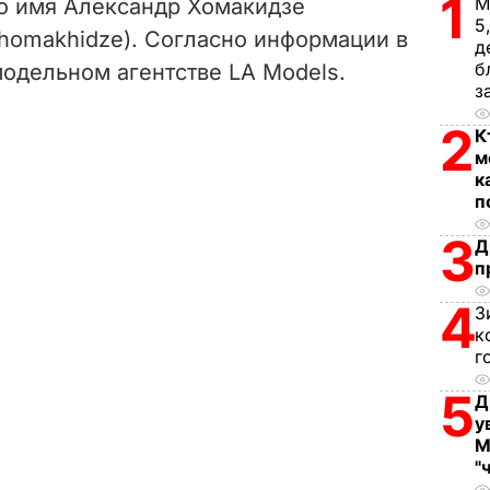
1
М
но имя Александр Хомакидзе
5
chomakhidze). Согласно информации в
д
б
 модельном агентстве LA Models.
з
2
К
м
к
п
3
Д
п
4
З
к
г
5
Д
у
М
"