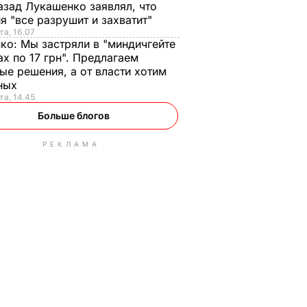
азад Лукашенко заявлял, что
я "все разрушит и захватит"
та, 16.07
нко:
Мы застряли в "миндичгейте
ах по 17 грн". Предлагаем
ые решения, а от власти хотим
ных
та, 14.45
Больше блогов
РЕКЛАМА