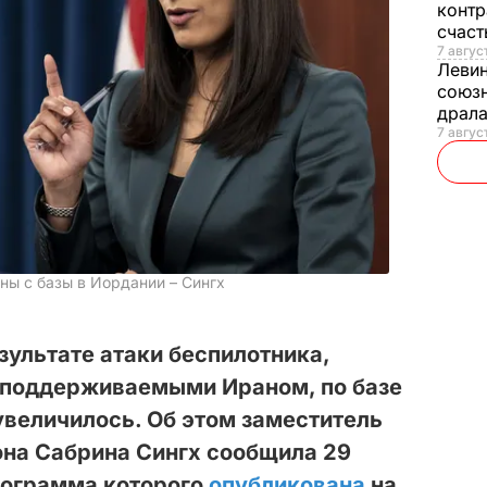
контр
счас
7 авгус
Леви
союзн
драла
7 август
ы с базы в Иордании – Сингх
зультате атаки беспилотника,
 поддерживаемыми Ираном, по базе
величилось. Об этом заместитель
она Сабрина Сингх сообщила 29
нограмма которого
опубликована
на