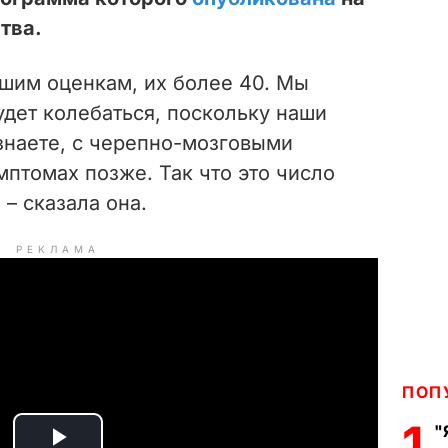
тва.
ашим оценкам, их более 40. Мы
удет колебаться, поскольку наши
знаете, с черепно-мозговыми
птомах позже. Так что это число
 – сказала она.
РЕКЛАМА
ПОП
1
"