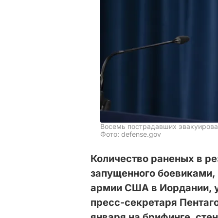
Восемь пострадавших эвакуирован
Фото: defense.gov
Количество раненых в ре
запущенного боевиками,
армии США в Иордании, у
пресс-секретаря Пентаг
января на брифинге, сте