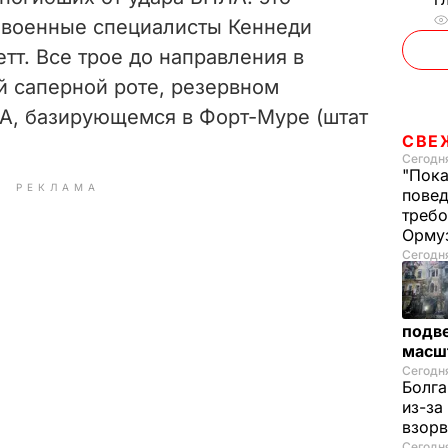
 военные специалисты Кеннеди
т. Все трое до направления в
й саперной роте, резервном
А, базирующемся в Форт-Муре (штат
СВЕ
Сегодня
"Пока
РЕКЛАМА
повед
требо
Орму
Сегодня
подве
масш
Сегодня
Болга
из-за
взорв
Сегодн