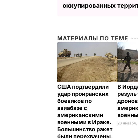
оккупированных терри
МАТЕРИАЛЫ ПО ТЕМЕ
США подтвердили
В Иорд
удар проиранских
резуль
боевиков по
дронов
авиабазе с
америк
американскими
военны
военными в Ираке.
28 января,
Большинство ракет
были перехвачены,