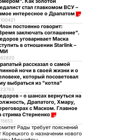
омером". Как золотой
едалист стал главкомом ВСУ –
амое интересное о Драпатом
100421
Илон постоянно говорит:
Время заключать соглашение".
едоров уговаривает Маска
ступить в отношении Starlink –
СМИ
62820
рапатый рассказал о самой
линной ночи в своей жизни и о
еловеке, который посоветовал
му выбраться из "котла"
23763
едоров – о шансах вернуться на
олжность, Драпатого, Хмару,
ереговорах с Маском. Главное
з стрима Стерненко
15653
омитет Рады требует пояснений
т Корецкого о назначении нового
лавы Минцифры