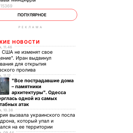
15369
ПОПУЛЯРНОЕ
РЕКЛАМА
ЖИЕ НОВОСТИ
, 11.46
 США не изменят свое
ение". Иран выдвинул
вания для открытия
зского пролива
, 11.17
"Все пострадавшие дома
– памятники
архитектуры". Одесса
рглась одной из самых
табных атак
, 10.38
рия вызвала украинского посла
 дрона, который упал и
ался на ее территории
я, 09.44