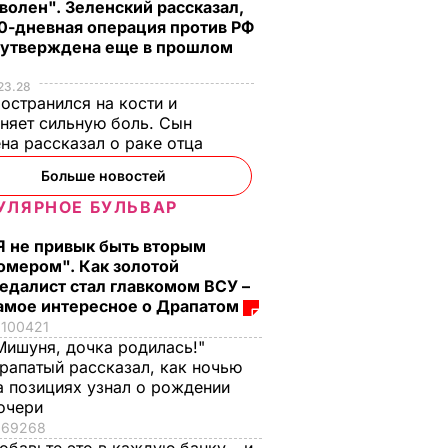
волен". Зеленский рассказал,
0-дневная операция против РФ
 утверждена еще в прошлом
23.28
остранился на кости и
няет сильную боль. Сын
на рассказал о раке отца
Больше новостей
УЛЯРНОЕ БУЛЬВАР
Я не привык быть вторым
омером". Как золотой
едалист стал главкомом ВСУ –
амое интересное о Драпатом
100421
Мишуня, дочка родилась!"
рапатый рассказал, как ночью
а позициях узнал о рождении
очери
69268