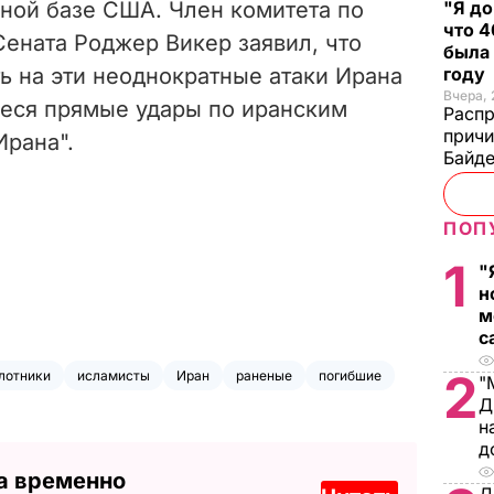
нной базе США.
Член комитета по
"Я до
что 4
ената Роджер Викер заявил, что
была
 на эти неоднократные атаки Ирана
году
Вчера, 
неся прямые удары по иранским
Распр
причи
Ирана".
Байде
ПОП
1
"
н
м
с
2
лотники
исламисты
Иран
раненые
погибшие
"
Д
н
д
а временно