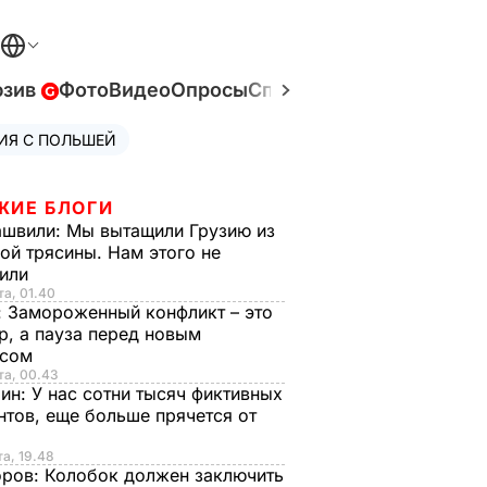
юзив
Фото
Видео
Опросы
Спецпроекты
Война в У
ИЯ С ПОЛЬШЕЙ
ЖИЕ БЛОГИ
ашвили:
Мы вытащили Грузию из
ой трясины. Нам этого не
тили
та, 01.40
:
Замороженный конфликт – это
р, а пауза перед новым
исом
та, 00.43
рин:
У нас сотни тысяч фиктивных
нтов, еще больше прячется от
та, 19.48
оров:
Колобок должен заключить