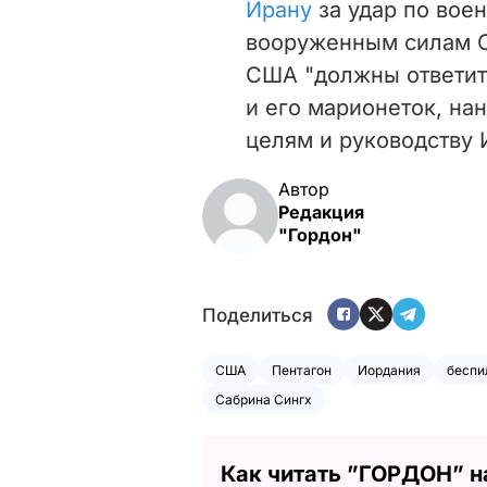
Ирану
за удар по вое
вооруженным силам С
США "должны ответить
и его марионеток, на
целям и руководству 
Автор
Редакция
"Гордон"
Поделиться
США
Пентагон
Иордания
беспи
Сабрина Сингх
Как читать ”ГОРДОН” н