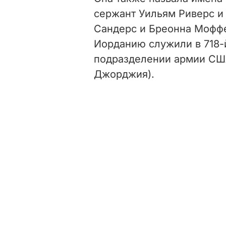
сержант Уильям Риверс и
Сандерс и Бреонна Моффет
Иорданию служили в 718-
подразделении армии СШ
Джорджия).