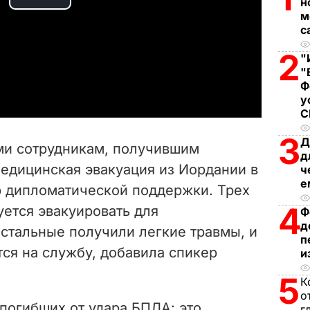
н
P
м
с
l
2
"
a
"
Ф
y
у
V
3
Д
ьми сотрудникам, получившим
д
i
медицинская эвакуация из Иордании в
ч
е
тр дипломатической поддержки. Трех
d
4
уется эвакуировать для
Ф
e
д
Остальные получили легкие травмы, и
п
тся на службу, добавила спикер
o
и
5
К
о
погибших от удара БПЛА: это
г