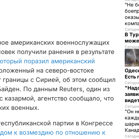
"Не б
боепр
оказы
комп
Сегодня
В Тур
може
трое американских военнослужащих
Сегодня
ловек получили ранения в результате
который поразил американский
положенный на северо-востоке
Одес
Есть
 границы с Сирией, об этом сообщил
Сегодня
"Надо
Байден.
По данным Reuters, один из
заяви
с казармой, агентство сообщало, что
виде
ких военных.
Сегодн
"Он н
кажды
еспубликанской партии в Конгрессе
шарик
Кана
 дом к возмездию по отношению к
Сегодня