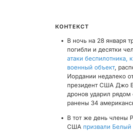
КОНТЕКСТ
В ночь на 28 января 
погибли и десятки че
атаки беспилотника, 
военный объект
, рас
Иордании недалеко от
президент США Джо 
дронов ударил рядом 
ранены 34 американс
В тот же день ч
лены Р
США
призвали Белый