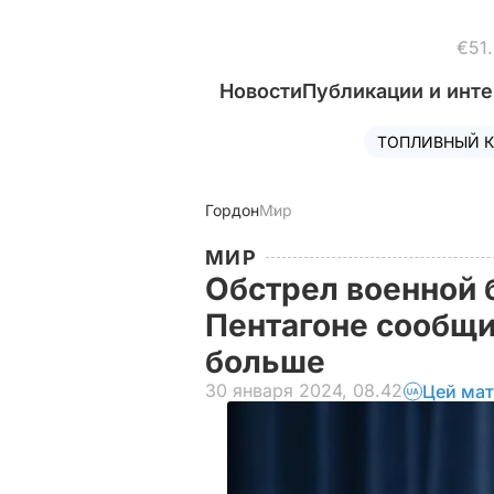
€51
Новости
Публикации и инт
ТОПЛИВНЫЙ К
Гордон
Мир
МИР
Обстрел военной 
Пентагоне сообщи
больше
30 января 2024, 08.42
Цей мат