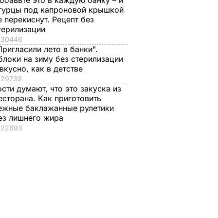
обавьте это в каждую банку – и
гурцы под капроновой крышкой
е перекиснут. Рецепт без
терилизации
30446
Пригласили лето в банки".
блоки на зиму без стерилизации
 вкусно, как в детстве
29739
ости думают, что это закуска из
есторана. Как приготовить
ежные баклажанные рулетики
ез лишнего жира
22693