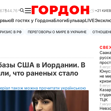
.67
$44.76
+21 КИЕВ
ервью
В гостях у Гордона
Блоги
Бульвар
LIVE
Экскл
РИЗИС В РФ
ПЕРЕГОВОРЫ О МИРЕ В УКРАИНЕ
ОТНОШЕН
СВЕ
Саак
русск
прос
базы США в Иордании. В
8 авгус
Юнус
ли, что раненых стало
не ми
криз
8 авгус
еріал також можна прочитати українською
Каза
студе
ТЦК
7 авгус
Невз