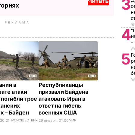
3
Д
Читать
ториях
о
н
с
РЕКЛАМА
4
"
Я
–
5
Г
р
н
б
ании в
Республиканцы
тате атаки
призвали Байдена
 погибли трое
атаковать Иран в
анских
ответ на гибель
х – Байден
военных США
 20.21
ПРОИСШЕСТВИЯ
29 января, 01.00
МИР