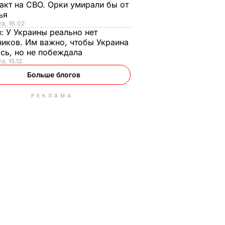
акт на СВО. Орки умирали бы от
тья
та, 16.02
н:
У Украины реально нет
иков. Им важно, чтобы Украина
сь, но не побеждала
а, 15.12
Больше блогов
РЕКЛАМА