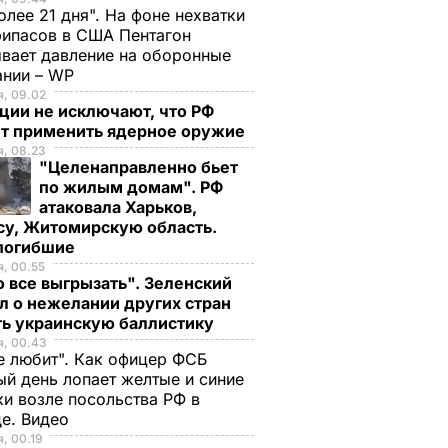
олее 21 дня". На фоне нехватки
ипасов в США Пентагон
вает давление на оборонные
ании – WP
, 09.02
ции не исключают, что РФ
т применить ядерное оружие
, 08.23
"Целенаправленно бьет
по жилым домам". РФ
атаковала Харьков,
су, Житомирскую область.
 погибшие
, 00.55
 все выгрызать". Зеленский
л о нежелании других стран
ть украинскую баллистику
я, 00.43
е любит". Как офицер ФСБ
й день лопает желтые и синие
и возле посольства РФ в
де. Видео
, 00.19