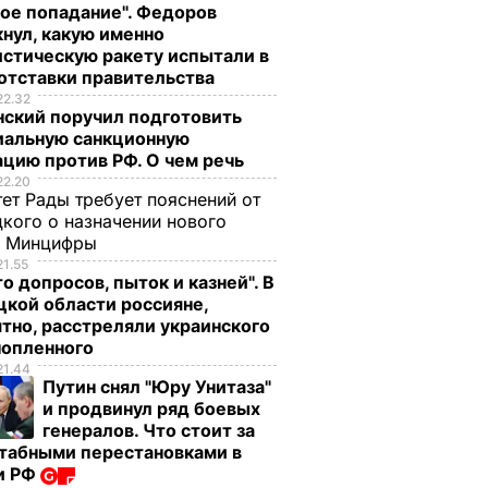
ое попадание". Федоров
нул, какую именно
стическую ракету испытали в
отставки правительства
22.32
нский поручил подготовить
иальную санкционную
цию против РФ. О чем речь
22.20
ет Рады требует пояснений от
кого о назначении нового
ы Минцифры
21.55
о допросов, пыток и казней". В
кой области россияне,
тно, расстреляли украинского
нопленного
21.44
Путин снял "Юру Унитаза"
и продвинул ряд боевых
генералов. Что стоит за
табными перестановками в
и РФ