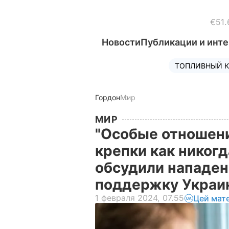
€51.
Новости
Публикации и инт
ТОПЛИВНЫЙ К
Гордон
Мир
МИР
"Особые отношен
крепки как никогд
обсудили нападен
поддержку Укра
1 февраля 2024, 07.55
Цей мат