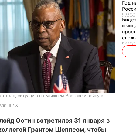
Год н
Росси
6 авгус
Биде
и яйц
прост
слож
6 авгус
 стран, ситуацию на Ближнем Востоке и войну в
in III / X
ойд Остин встретился 31 января в
коллегой Грантом Шеппсом, чтобы