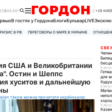
63
$44.69
+28 КИЕ
ервью
В гостях у Гордона
Блоги
Бульвар
LIVE
Эксклю
РИЗИС В РФ
ПЕРЕГОВОРЫ О МИРЕ В УКРАИНЕ
ОТНОШЕН
СВЕ
Чепи
Билец
бесц
ия США и Великобритании
6 авгус
Гетма
а". Остин и Шеппс
для в
ия хуситов и дальнейшую
буду
6 авгус
ины
Матв
непол
еріал також можна прочитати українською
хорош
6 авгус
Казан