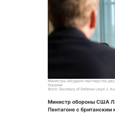
Министры обсудили партнерство двух
Украине
Фото: Secretary of Defense Lloyd J. Aust
Министр обороны США Лл
Пентагоне с британским 