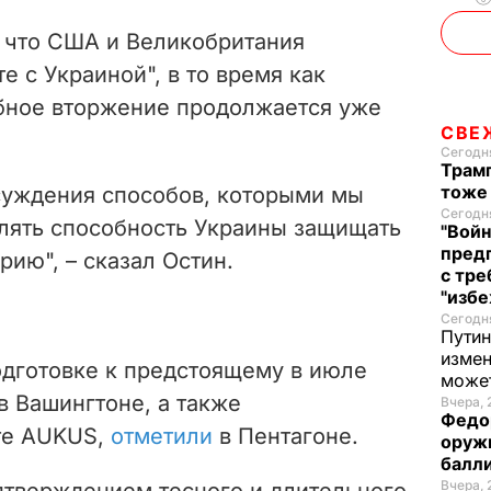
, что США и Великобритания
е с Украиной", в то время как
бное вторжение продолжается уже
СВЕ
Сегодня
Трамп
тоже
суждения способов, которыми мы
Сегодня
лять способность Украины защищать
"Войн
пред
ию", – сказал Остин.
с тре
"избе
Сегодня
Путин
измен
одготовке к предстоящему в июле
може
в Вашингтоне, а также
Вчера, 
Федо
те AUKUS,
отметили
в Пентагоне.
оруж
балл
Вчера, 
дтверждением тесного и длительного