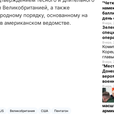
"Четк
 Великобританией, а также
намек
балли
родному порядку, основанному на
день 
 в американском ведомстве.
Вчера, 
Зеле
спец
опера
Вчера, 
Комит
Корец
глав
Вчера, 
"Мест
Донец
вероя
воен
Вчера, 
масш
арми
US
Великобритания
США
Пентагон