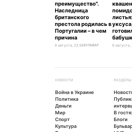
преимущество".
кваше
Наследница
помидо
британского
листья
престола родилась в
уксуса
Португалии – в чем
готови
причина
бабуш
6 августа, 23.56
БУЛЬВАР
6 августа, 
НОВОСТИ
РАЗДЕЛЫ
Война в Украине
Новост
Политика
Публик
Деньги
интерв
Мир
В гостя
Спорт
Блоги
Культура
Бульва