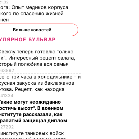
21.32
нога:
Опыт медиков корпуса
кого по спасению жизней
енен
Больше новостей
УЛЯРНОЕ БУЛЬВАР
Свеклу теперь готовлю только
ак". Интересный рецепт салата,
оторый полюбила вся семья
63892
сего три часа в холодильнике – и
кусная закуска из баклажанов
отова. Рецепт, как находка
41334
Такие могут неожиданно
остичь высот". В военном
нституте рассказали, как
рапатый защищал диплом
27292
 институте танковых войск
, что
"Хрустящие
Жену Роналду