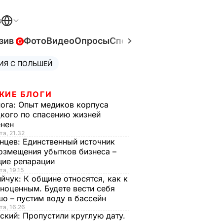
В
зив
Фото
Видео
Опросы
Спецпроекты
Война в Ук
ИЯ С ПОЛЬШЕЙ
ЖИЕ БЛОГИ
нога:
Опыт медиков корпуса
кого по спасению жизней
енен
та, 21.32
нцев:
Единственный источник
озмещения убытков бизнеса –
щие репарации
та, 19.15
ийчук:
К общине относятся, как к
ноценным. Будете вести себя
о – пустим воду в бассейн
та, 16.26
ский:
Пропустили круглую дату.