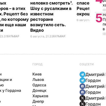
р
ных
неловко смотреть".
спасет в жару
х
ров – в этих
Шоу с русалками в
Рецепт вкус
5
х. Рецепт без
известном
окрошки
Н
, по которому
ресторане
П
6 августа, 18.21
БУЛЬ
п
ли еще наши
возмутило сеть.
в
ки
Видео
23.31
БУЛЬВАР
6 августа, 21.33
БУЛЬВАР
ГОРОД
СОЦСЕТИ
и
Киев
Дмитрий 
ации и
Львов
Гордон
ью
Одесса
Дмитрий 
х у Гордона
Донецк
Гордон
Харьков
Дмитрий 
р
Днепр
Гордон