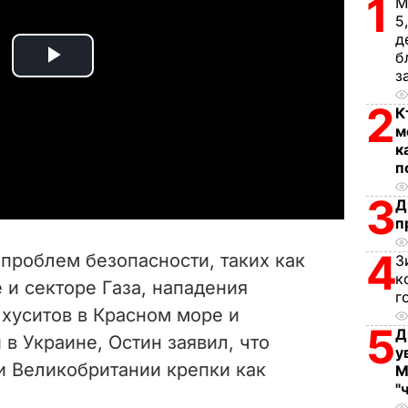
1
М
5
д
б
P
з
2
l
К
м
к
a
п
y
3
Д
п
V
4
проблем безопасности, таких как
З
i
к
 и секторе Газа, нападения
г
хуситов в Красном море и
d
5
Д
 в Украине, Остин заявил, что
у
e
 Великобритании крепки как
М
"
o