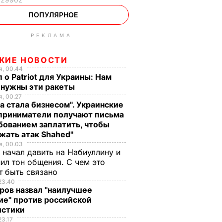
ПОПУЛЯРНОЕ
РЕКЛАМА
ЖИЕ НОВОСТИ
, 00.44
 о Patriot для Украины: Нам
 нужны эти ракеты
, 00.27
а стала бизнесом". Украинские
приниматели получают письма
бованием заплатить, чтобы
жать атак Shahed"
, 00.03
 начал давить на Набиуллину и
ил тон общения. С чем это
т быть связано
23.40
ров назвал "наилучшее
ие" против российской
истики
23.17