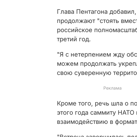
Глава Пентагона добавил
продолжают "стоять вмест
российское полномасшта
третий год.
"Я с нетерпением жду об
можем продолжать укреп
свою суверенную территор
Кроме того, речь шла о п
этого года саммиту НАТО 
взаимодействию в форма
"Встреча завершилась по