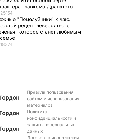
ассказали об особой черте
.
снаружи и нежные
назвали толстой. Ч
арактера главкома Драпатого
нейшей
внутри". Самые
сказал ее обидчик
25154
вкусные жареные
футболист
ежные "Поцелуйчики" к чаю.
кабачки
ростой рецепт невероятного
ВАР
6 августа, 17.50
БУЛЬВАР
еченья, которое станет любимым
6 августа, 18.09
БУЛЬВАР
 семье
18374
Правила пользования
Гордон
сайтом и использования
материалов
Политика
Гордон
конфиденциальности и
защиты персональных
Гордон
данных
Договор присоединения