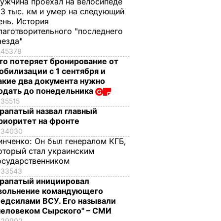
ужчина проехал на велосипеде
,3 тыс. км и умер на следующий
ень. История
лаготворительного "последнего
аезда"
45378
то потеряет бронирование от
обилизации с 1 сентября и
акие два документа нужно
одать до понедельника
35515
рапатый назвал главный
риоритет на фронте
34030
инченко:
Он был генералом КГБ,
оторый стал украинским
осударственником
33543
рапатый инициировал
вольнение командующего
едсилами ВСУ. Его называли
человеком Сырского" – СМИ
29902