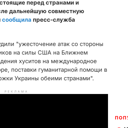
 стоящие перед странами и
исле дальнейшую совместную
м
сообщила
пресс-служба
удили "ужесточение атак со стороны
иков на силы США на Ближнем
адения хуситов на международное
оре, поставки гуманитарной помощи в
ржки Украины обеими странами".
РЕКЛАМА
ПОП