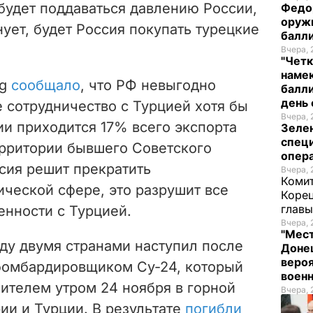
 будет поддаваться давлению России,
Федо
оруж
нует, будет Россия покупать турецкие
балл
Вчера, 
"Четк
намек
rg
сообщало
, что РФ невыгодно
балли
день 
 сотрудничество с Турцией хотя бы
Вчера, 
ии приходится 17% всего экспорта
Зеле
спец
ерритории бывшего Советского
опера
сия решит прекратить
Вчера, 
Комит
ической сфере, это разрушит все
Корец
глав
енности с Турцией.
Вчера, 
"Мест
ду двумя странами наступил после
Донец
вероя
бомбардировщиком Су-24, который
воен
ителем утром 24 ноября в горной
Вчера, 
ии и Турции. В результате
погибли