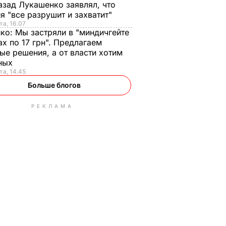
азад Лукашенко заявлял, что
я "все разрушит и захватит"
та, 16.07
нко:
Мы застряли в "миндичгейте
ах по 17 грн". Предлагаем
ые решения, а от власти хотим
ных
та, 14.45
Больше блогов
РЕКЛАМА