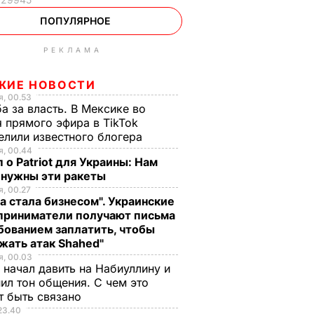
ПОПУЛЯРНОЕ
РЕКЛАМА
ЖИЕ НОВОСТИ
, 00.53
а за власть. В Мексике во
 прямого эфира в TikTok
елили известного блогера
, 00.44
 о Patriot для Украины: Нам
 нужны эти ракеты
, 00.27
а стала бизнесом". Украинские
приниматели получают письма
бованием заплатить, чтобы
жать атак Shahed"
, 00.03
 начал давить на Набиуллину и
ил тон общения. С чем это
т быть связано
23.40