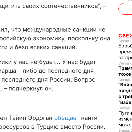
щитить своих соотечественников", –
вил, что международные санкции не
СВЕ
российскую экономику, поскольку она
Сегодня
Борьб
ти и безо всяких санкций.
время
застр
ки у нас не будет... У нас будет
Сегодня
Трамп
марша – либо до последнего дня
тоже
о последнего дня России. Вопрос
Сегодня
"Войн
, – подчеркнул он.
пред
с тре
"избе
Сегодня
Путин
жеп Тайип Эрдоган
обещает
найти
измен
може
оресурсов в Турцию вместо России.
Вчера, 