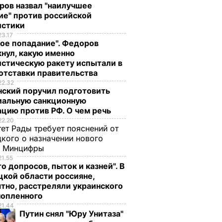
ров назвал "наилучшее
ие" против российской
истики
23.17
ое попадание". Федоров
нул, какую именно
стическую ракету испытали в
отставки правительства
22.32
нский поручил подготовить
иальную санкционную
цию против РФ. О чем речь
22.20
ет Рады требует пояснений от
кого о назначении нового
ы Минцифры
21.55
о допросов, пыток и казней". В
кой области россияне,
тно, расстреляли украинского
нопленного
21.44
Путин снял "Юру Унитаза"