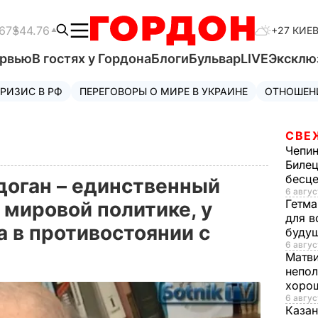
67
$44.76
+27 КИЕ
ервью
В гостях у Гордона
Блоги
Бульвар
LIVE
Эксклю
РИЗИС В РФ
ПЕРЕГОВОРЫ О МИРЕ В УКРАИНЕ
ОТНОШЕН
СВЕ
Чепи
Билец
бесц
доган – единственный
6 авгус
Гетма
 мировой политике, у
для в
а в противостоянии с
буду
6 авгус
Матв
непол
хорош
6 авгус
Казан