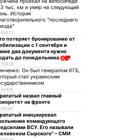
ужчина проехал на велосипеде
,3 тыс. км и умер на следующий
ень. История
лаготворительного "последнего
аезда"
45627
то потеряет бронирование от
обилизации с 1 сентября и
акие два документа нужно
одать до понедельника
35635
инченко:
Он был генералом КГБ,
оторый стал украинским
осударственником
34416
рапатый назвал главный
риоритет на фронте
34140
рапатый инициировал
вольнение командующего
едсилами ВСУ. Его называли
человеком Сырского" – СМИ
29945