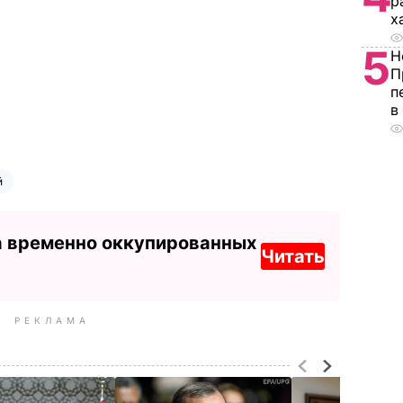
р
х
5
Н
П
п
в
й
а временно оккупированных
Читать
РЕКЛАМА