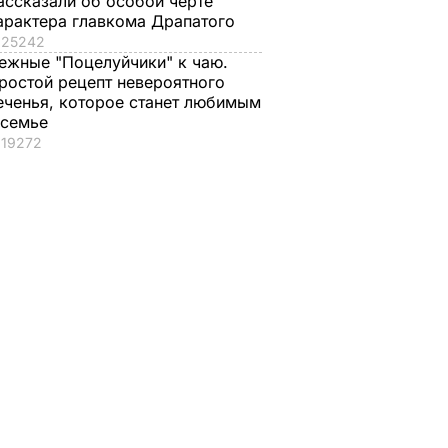
ассказали об особой черте
арактера главкома Драпатого
25242
ежные "Поцелуйчики" к чаю.
ростой рецепт невероятного
еченья, которое станет любимым
 семье
19272