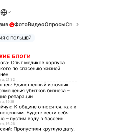
В
зив
Фото
Видео
Опросы
Спецпроекты
Война в Ук
ИЯ С ПОЛЬШЕЙ
ЖИЕ БЛОГИ
нога:
Опыт медиков корпуса
кого по спасению жизней
енен
та, 21.32
нцев:
Единственный источник
озмещения убытков бизнеса –
щие репарации
та, 19.15
ийчук:
К общине относятся, как к
ноценным. Будете вести себя
о – пустим воду в бассейн
та, 16.26
ский:
Пропустили круглую дату.