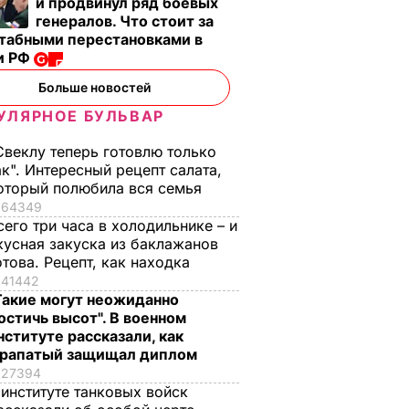
и продвинул ряд боевых
генералов. Что стоит за
табными перестановками в
и РФ
Больше новостей
УЛЯРНОЕ БУЛЬВАР
Свеклу теперь готовлю только
ак". Интересный рецепт салата,
оторый полюбила вся семья
64349
сего три часа в холодильнике – и
кусная закуска из баклажанов
отова. Рецепт, как находка
41442
Такие могут неожиданно
остичь высот". В военном
нституте рассказали, как
рапатый защищал диплом
27394
 институте танковых войск