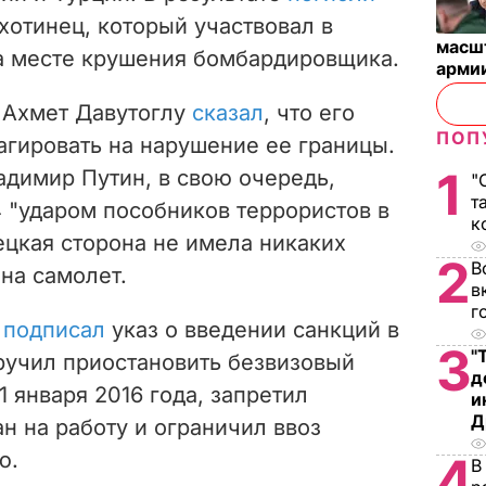
хотинец, который участвовал в
масш
а месте крушения бомбардировщика.
арми
 Ахмет Давутоглу
сказал
, что его
ПОП
агировать на нарушение ее границы.
1
адимир Путин, в свою очередь,
"
т
4 "ударом пособников террористов в
к
рецкая сторона не имела никаких
2
В
на самолет.
в
г
н
подписал
указ о введении санкций в
3
"
ручил приостановить безвизовый
д
 января 2016 года, запретил
и
Д
н на работу и ограничил ввоз
ю.
4
В