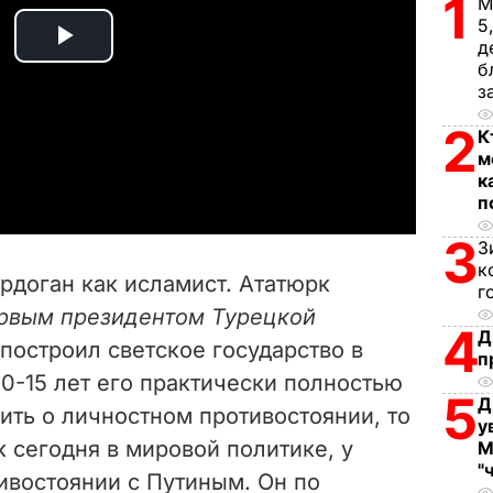
1
М
5
д
P
б
з
l
2
К
a
м
к
y
п
3
З
V
к
рдоган как исламист. Ататюрк
г
i
рвым президентом Турецкой
4
Д
построил светское государство в
d
п
10-15 лет его практически полностью
5
e
Д
ить о личностном противостоянии, то
у
 сегодня в мировой политике, у
М
o
"
тивостоянии с Путиным. Он по