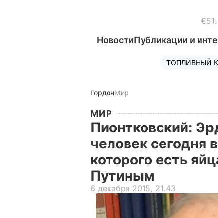
€51.
Новости
Публикации и инт
ТОПЛИВНЫЙ К
Гордон
Мир
МИР
Пионтковский: Эр
человек сегодня в
которого есть яйц
Путиным
6 декабря 2015, 21.43