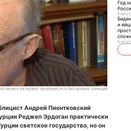
Год н
Росси
6 авгус
Биде
и яйц
прост
слож
6 авгус
а ничего не может произвести и без всяких санкций
ублицист Андрей Пионтковский
Турции Реджеп Эрдоган практически
урции светское государство, но он