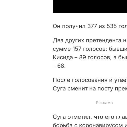
Он получил 377 из 535 го
Два других претендента н
сумме 157 голосов: бывш
Кисида – 89 голосов, а 
– 68.
После голосования и утв
Суга сменит на посту пр
Суга отметил, что его гл
борьба с коронавирусом 