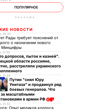
ПОПУЛЯРНОЕ
РЕКЛАМА
ЖИЕ НОВОСТИ
, 22.20
ет Рады требует пояснений от
кого о назначении нового
ы Минцифры
, 21.55
о допросов, пыток и казней".
ецкой области россияне,
тно, расстреляли украинского
нопленного
, 21.44
Путин "снял Юру
Унитаза" и продвинул ряд
боевых генералов. Что
т за масштабными
становками в армии РФ
, 21.32
нога:
Опыт медиков корпуса