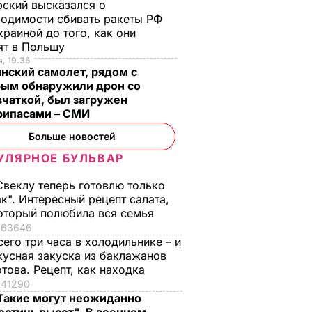
ский высказался о
одимости сбивать ракеты РФ
краиной до того, как они
ят в Польшу
, 19.35
нский самолет, рядом с
рым обнаружили дрон со
чаткой, был загружен
рипасами – СМИ
Больше новостей
УЛЯРНОЕ БУЛЬВАР
Свеклу теперь готовлю только
ак". Интересный рецепт салата,
оторый полюбила вся семья
анут
Почему Чарльз III на
Галета с
63646
самом деле
помидорами
сего три часа в холодильнике – и
 советы
проигнорировал 45-
готовится легко, а
кусная закуска из баклажанов
ак не
летие жены принца
получается – как в
отова. Рецепт, как находка
ь за
Гарри и не поздравил
ресторане. Рецепт
41290
Такие могут неожиданно
невестку
понравится всей