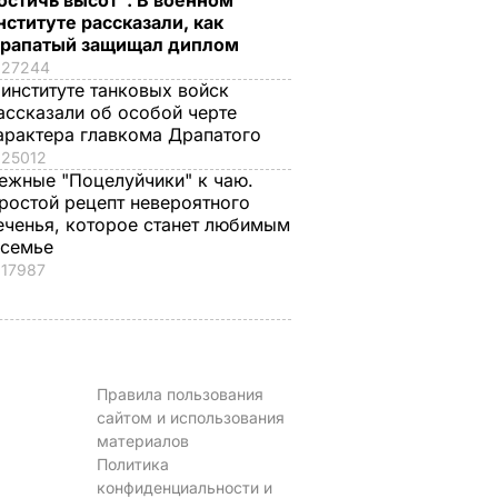
остичь высот". В военном
семье
ВАР
6 августа, 16.28
БУЛЬВАР
нституте рассказали, как
6 августа, 15.45
БУЛЬВАР
рапатый защищал диплом
27244
 институте танковых войск
ассказали об особой черте
арактера главкома Драпатого
25012
ежные "Поцелуйчики" к чаю.
ростой рецепт невероятного
еченья, которое станет любимым
 семье
17987
Правила пользования
сайтом и использования
материалов
Политика
конфиденциальности и