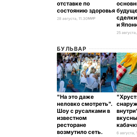
отставке по
основн
состоянию здоровья
будуще
сделк
28 августа, 11.30
МИР
и Япон
25 августа,
БУЛЬВАР
"На это даже
"Хрус
неловко смотреть".
снаруж
Шоу с русалками в
внутри
известном
вкусн
ресторане
кабач
возмутило сеть.
6 августа, 