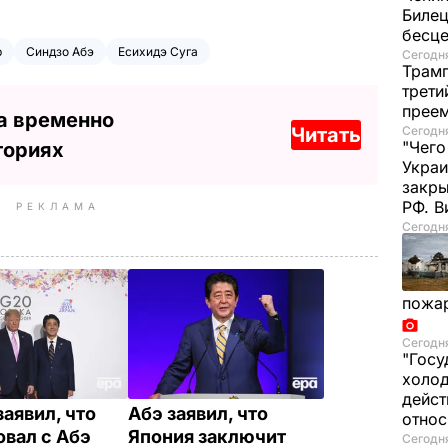
Билец
бесц
р
Синдзо Абэ
Есихидэ Суга
Сегодня
Трамп
трети
прее
а временно
Читать
Сегодня
"Чего
ториях
Украи
закр
РФ. 
РЕКЛАМА
Сегодня
пожа
Сегодня
"Госу
холод
дейст
заявил, что
Абэ заявил, что
отно
овал с Абэ
Япония заключит
Сегодня