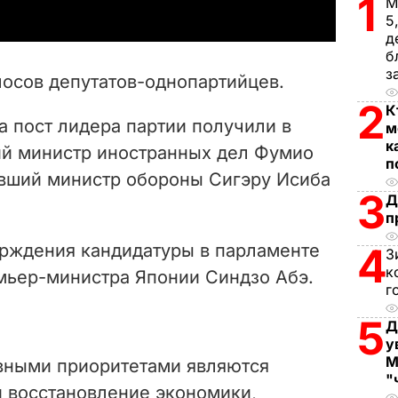
1
М
y
5
д
V
б
з
лосов депутатов-однопартийцев.
i
2
К
а пост лидера партии получили в
м
d
к
ий министр иностранных дел Фумио
п
e
бывший министр обороны Сигэру Исиба
3
Д
o
п
ерждения кандидатуры в парламенте
4
З
к
емьер-министра Японии Синдзо Абэ.
г
5
Д
у
М
авными приоритетами являются
"
и восстановление экономики,