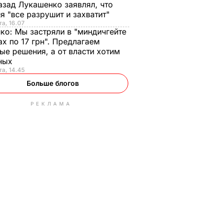
азад Лукашенко заявлял, что
я "все разрушит и захватит"
та, 16.07
нко:
Мы застряли в "миндичгейте
ах по 17 грн". Предлагаем
ые решения, а от власти хотим
ных
та, 14.45
Больше блогов
РЕКЛАМА