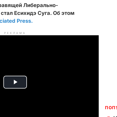
правящей Либерально-
стал Есихидэ Суга. Об этом
ciated Press.
РЕКЛАМА
P
l
ПОП
a