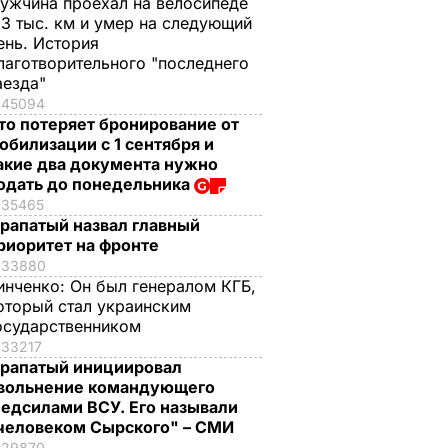
ужчина проехал на велосипеде
,3 тыс. км и умер на следующий
ень. История
лаготворительного "последнего
аезда"
45094
то потеряет бронирование от
обилизации с 1 сентября и
акие два документа нужно
одать до понедельника
35465
рапатый назвал главный
риоритет на фронте
33880
инченко:
Он был генералом КГБ,
оторый стал украинским
осударственником
33217
рапатый инициировал
вольнение командующего
едсилами ВСУ. Его называли
человеком Сырского" – СМИ
29870