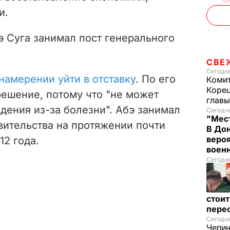
и.
э Суга занимал пост генерального
СВЕ
Сегодня
намерении уйти в отставку
. По его
Комит
Корец
решение, потому что "не может
глав
дения из-за болезни". Абэ
занимал
Сегодня
"Мест
вительства на протяжении почти
В Дон
вероя
12 года.
воен
Сегодня
стои
пере
Сегодня
Чепи