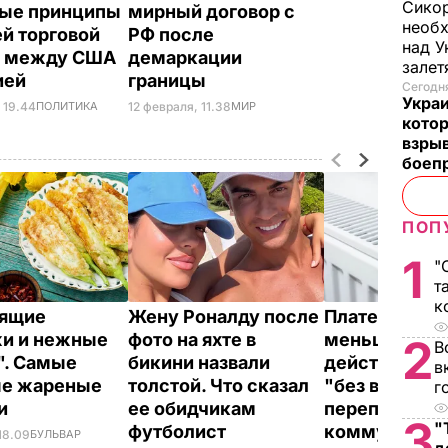
Сикор
ые принципы
мирный договор с
необх
й торговой
РФ после
над У
и между США
демаркации
залет
ией
границы
Сегодня
Украи
 19.44
ПОЛИТИКА
12 февраля, 11.38
МИР
кото
взрыв
боеп
ПОП
1
"
т
к
тящие
Жену Роналду после
Платежки ст
и и нежные
фото на яхте в
меньше –
2
В
". Самые
бикини назвали
действенные
в
ые жареные
толстой. Что сказал
"без воды", к
г
ки
ее обидчикам
переплачиват
3
"
футболист
коммуналку
18.09
БУЛЬВАР