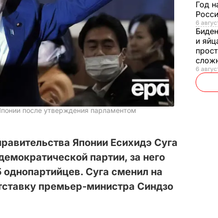
Год н
Росси
6 авгус
Биде
и яйц
прост
слож
6 авгус
Японии после утверждения парламентом
правительства Японии Есихидэ Суга
демократической партии, за него
5 однопартийцев. Суга сменил на
отставку премьер-министра Синдзо