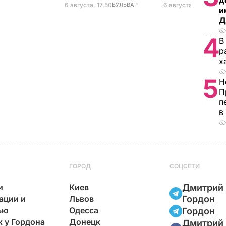
д
6 августа, 17.50
БУЛЬВАР
6 августа, 17.17
БУЛЬ
и
Д
4
В
р
х
5
Н
П
п
в
ГОРОД
СОЦСЕТИ
и
Киев
Дмитрий
ации и
Львов
Гордон
ью
Одесса
Гордон
х у Гордона
Донецк
Дмитрий