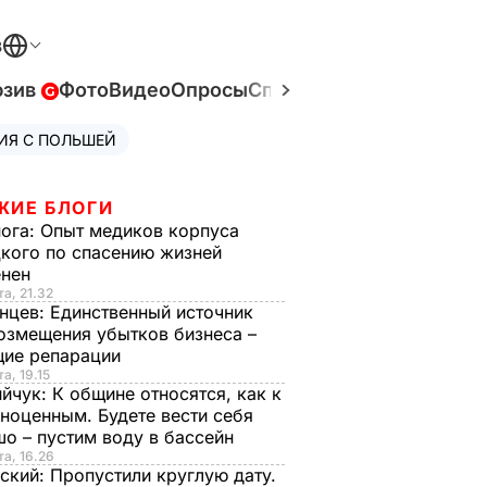
В
юзив
Фото
Видео
Опросы
Спецпроекты
Война в У
ИЯ С ПОЛЬШЕЙ
ЖИЕ БЛОГИ
нога:
Опыт медиков корпуса
кого по спасению жизней
енен
та, 21.32
нцев:
Единственный источник
озмещения убытков бизнеса –
щие репарации
а, 19.15
ийчук:
К общине относятся, как к
ноценным. Будете вести себя
о – пустим воду в бассейн
та, 16.26
ский:
Пропустили круглую дату.