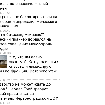
кого по спасению жизней
енен
, 21.22
 решил не баллотироваться на
й срок и определил желаемого
мника – WP
, 20.47
 ты бекаешь, мекаешь?"
нский пранкер ворвался на
ытое совещание минобороны
Видео
, 20.06
"То, что им давно
знакомо". Как украинские
спасатели ликвидируют
ры во Франции. Фоторепортаж
, 19.52
дарство не может ждать до
ов." Нардеп Гриб требует
вий правительства
сительно Червоноградской ЦОФ
, 19.45