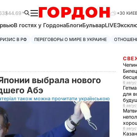
63
$44.69
+30 КИЕ
ервью
В гостях у Гордона
Блоги
Бульвар
LIVE
Экскл
РИЗИС В РФ
ПЕРЕГОВОРЫ О МИРЕ В УКРАИНЕ
ОТНОШЕН
СВЕ
Чепи
Билец
бесц
Японии выбрала нового
6 авгус
Гетма
едшего Абэ
для в
атеріал також можна прочитати українською
буду
6 август
Матв
непол
хорош
6 авгус
Казан