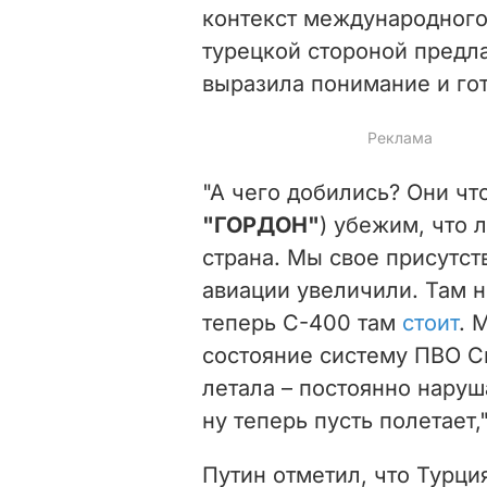
контекст международного
турецкой стороной предла
выразила понимание и го
"А чего добились? Они что
"ГОРДОН"
) убежим, что л
страна. Мы свое присутст
авиации увеличили. Там 
теперь С-400 там
стоит
. 
состояние систему ПВО Си
летала – постоянно нару
ну теперь пусть полетает,"
Путин отметил, что Турция