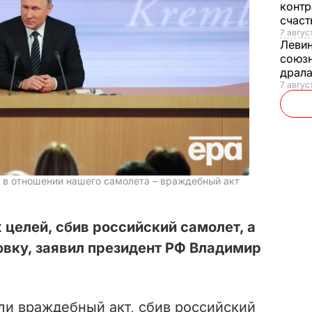
контр
счас
7 авгус
Леви
союзн
драла
7 август
й в отношении нашего самолета – враждебный акт
 целей, сбив российский самолет, а
овку, заявил президент РФ Владимир
ли враждебный акт, сбив российский