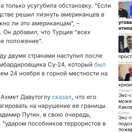
а только усугубила обстановку. "Если
дстве решил лизнуть американцев в
угова
жно ли это американцам", –
отнош
 Он добавил, что Турция "всех
Сегодня
ое положение".
ду двумя странами наступил после
прос
Сегодн
омбардировщика Су-24, который
был
ем 24 ноября в горной местности на
криз
Сегодня
Экс-г
 Ахмет Давутоглу
сказал
, что его
может
агировать на нарушение ее границы.
Како
Вчера, 
адимир Путин, в свою очередь,
Экс-г
4 "ударом пособников террористов в
подоз
поже