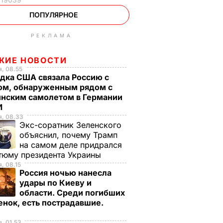
ПОПУЛЯРНОЕ
РЕКЛАМА
ЖИЕ НОВОСТИ
, 08.55
дка США связала Россию с
ом, обнаруженным рядом с
инским самолетом в Германии
И
я, 08.33
Экс-соратник Зеленского
объяснил, почему Трамп
на самом деле придрался
тюму президента Украины
, 08.15
Россия ночью нанесла
удары по Киеву и
области. Среди погибших
енок, есть пострадавшие.
, 01.53