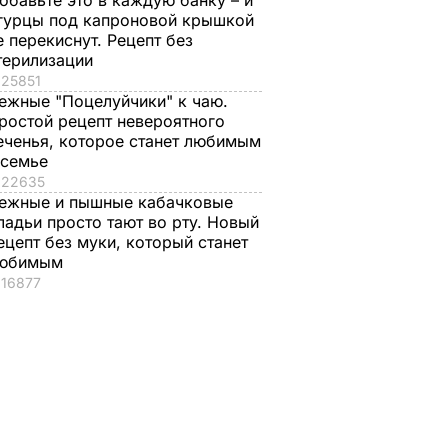
обавьте это в каждую банку – и
гурцы под капроновой крышкой
е перекиснут. Рецепт без
терилизации
25851
ежные "Поцелуйчики" к чаю.
ростой рецепт невероятного
еченья, которое станет любимым
 семье
22635
ежные и пышные кабачковые
ладьи просто тают во рту. Новый
ецепт без муки, который станет
юбимым
16877