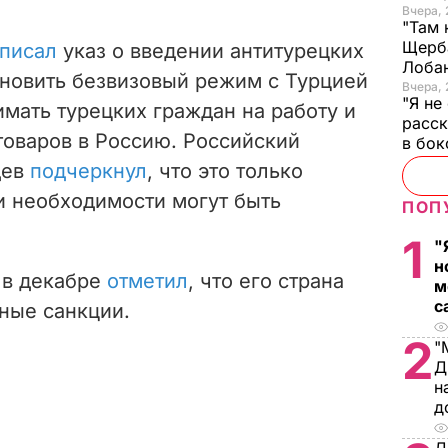
Вчера, 
"Там 
Щерба
писал
указ о введении антитурецких
Лоба
новить безвизовый режим с Турцией
Вчера, 
"Я не
имать турецких граждан на работу и
расск
товаров в Россию.
Российский
в бо
дев
подчеркнул
, что это только
и необходимости могут быть
ПОП
1
"
н
 в декабре
отметил
, что его страна
м
с
ные санкции.
2
"
Д
н
д