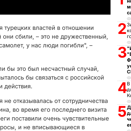
н
y
м
с
V
2
З
я турецких властей в отношении
к
i
 они сбили, – это не дружественный,
г
самолет, у нас люди погибли", –
d
3
"
"
e
Ф
у
ли бы это был несчастный случай,
o
ыталось бы связаться с российской
4
В
и действия.
д
К
я не отказывалась от сотрудничества
5
Д
ина, во время его последнего визита
д
леги поставили очень чувствительные
ч
е
просы, и не вписывающиеся в