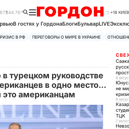
.67
$44.76
+18 КИЕВ
ервью
В гостях у Гордона
Блоги
Бульвар
LIVE
Экскл
РИЗИС В РФ
ПЕРЕГОВОРЫ О МИРЕ В УКРАИНЕ
ОТНОШЕН
СВЕ
Саак
русск
прос
о в турецком руководстве
8 авгус
Юнус
риканцев в одно место...
не ми
и это американцам
криз
8 авгус
Каза
студе
ТЦК
7 авгус
Невз