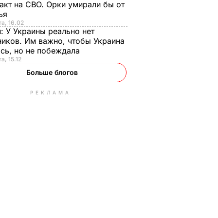
акт на СВО. Орки умирали бы от
тья
та, 16.02
н:
У Украины реально нет
иков. Им важно, чтобы Украина
сь, но не побеждала
а, 15.12
Больше блогов
РЕКЛАМА