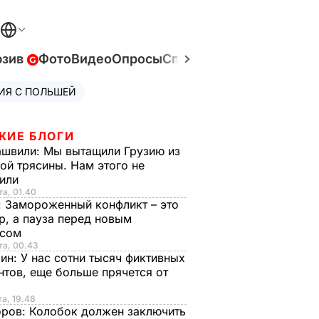
юзив
Фото
Видео
Опросы
Спецпроекты
Война в У
ИЯ С ПОЛЬШЕЙ
ЖИЕ БЛОГИ
ашвили:
Мы вытащили Грузию из
ой трясины. Нам этого не
тили
та, 01.40
:
Замороженный конфликт – это
р, а пауза перед новым
исом
та, 00.43
рин:
У нас сотни тысяч фиктивных
нтов, еще больше прячется от
та, 19.48
оров:
Колобок должен заключить