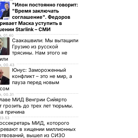
"Илон постоянно говорит:
"Время заключать
соглашение". Федоров
ривает Маска уступить в
ении Starlink – СМИ
, 01.40
Саакашвили:
Мы вытащили
Грузию из русской
трясины. Нам этого не
тили
я, 00.43
Юнус:
Замороженный
конфликт – это не мир, а
пауза перед новым
исом
, 00.31
лаве МИД Венгрии Сийярто
 грозить до трех лет тюрьмы.
ва причина
23.53
оссекретарь МИД, которого
ревают в хищении миллионных
ртвований, вышел из СИЗО