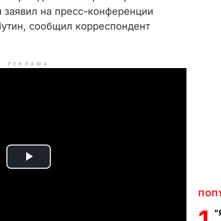
м заявил на пресс-конференции
утин, сообщил корреспондент
РЕКЛАМА
P
l
ПОП
a
1
"