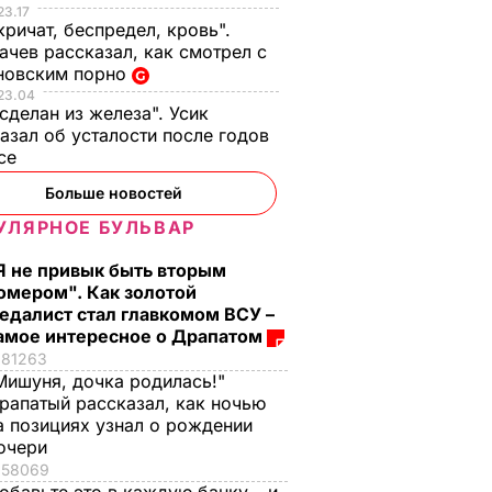
23.17
кричат, беспредел, кровь".
чев рассказал, как смотрел с
новским порно
23.04
 сделан из железа". Усик
азал об усталости после годов
ксе
Больше новостей
УЛЯРНОЕ БУЛЬВАР
Я не привык быть вторым
омером". Как золотой
едалист стал главкомом ВСУ –
амое интересное о Драпатом
81263
Мишуня, дочка родилась!"
рапатый рассказал, как ночью
а позициях узнал о рождении
очери
58069