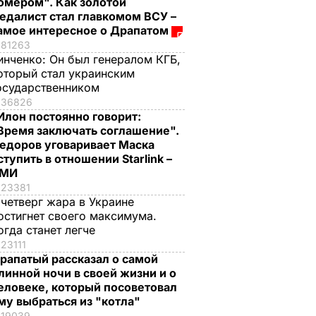
омером". Как золотой
едалист стал главкомом ВСУ –
амое интересное о Драпатом
81263
инченко:
Он был генералом КГБ,
оторый стал украинским
осударственником
36826
Илон постоянно говорит:
Время заключать соглашение".
едоров уговаривает Маска
ступить в отношении Starlink –
СМИ
23381
 четверг жара в Украине
остигнет своего максимума.
огда станет легче
23111
рапатый рассказал о самой
линной ночи в своей жизни и о
еловеке, который посоветовал
му выбраться из "котла"
19039