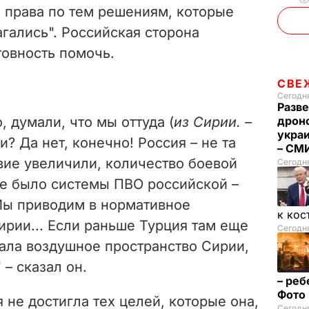
 права по тем решениям, которые
гались". Российская сторона
товность помочь.
СВЕ
Сегодня
Разве
, думали, что мы оттуда (
из Сирии. –
дрон
укра
и? Да нет, конечно! Россия – не та
– СМ
вие увеличили, количество боевой
Сегодн
не было системы ПВО российской –
Мы приводим в нормативное
к кос
рии... Если раньше Турция там еще
Сегодня
шала воздушное пространство Сирии,
 – сказал он.
– реб
Фото
 не достигла тех целей, которые она,
Сегодня