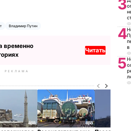
3
Д
о
н
с
т
Владимир Путин
4
Н
П
п
а временно
в
Читать
ториях
5
Н
о
р
РЕКЛАМА
л