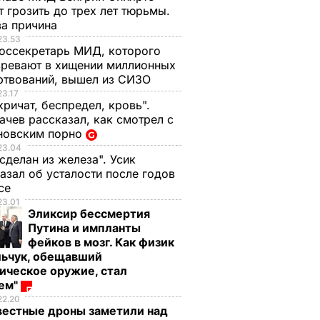
 грозить до трех лет тюрьмы.
ва причина
23.53
оссекретарь МИД, которого
ревают в хищении миллионных
ртвований, вышел из СИЗО
23.17
кричат, беспредел, кровь".
чев рассказал, как смотрел с
новским порно
23.04
 сделан из железа". Усик
азал об усталости после годов
ксе
23.01
Эликсир бессмертия
Путина и импланты
фейков в мозг. Как физик
льчук, обещавший
ическое оружие, стал
оем"
, что
В аэропорту
22.20
Стамбула
вестные дроны заметили над