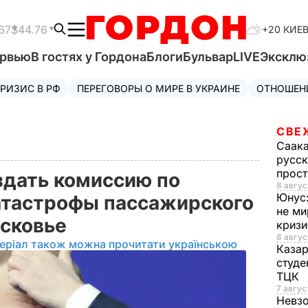
67
$44.76
+20 КИЕ
ервью
В гостях у Гордона
Блоги
Бульвар
LIVE
Эксклю
РИЗИС В РФ
ПЕРЕГОВОРЫ О МИРЕ В УКРАИНЕ
ОТНОШЕН
СВЕ
Саак
русск
прос
здать комиссию по
8 авгус
Юнус
атастрофы пассажирского
не ми
осковье
криз
8 авгус
еріал також можна прочитати українською
Каза
студе
ТЦК
7 авгус
Невз