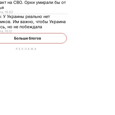
акт на СВО. Орки умирали бы от
тья
та, 16.02
н:
У Украины реально нет
иков. Им важно, чтобы Украина
сь, но не побеждала
а, 15.12
Больше блогов
РЕКЛАМА