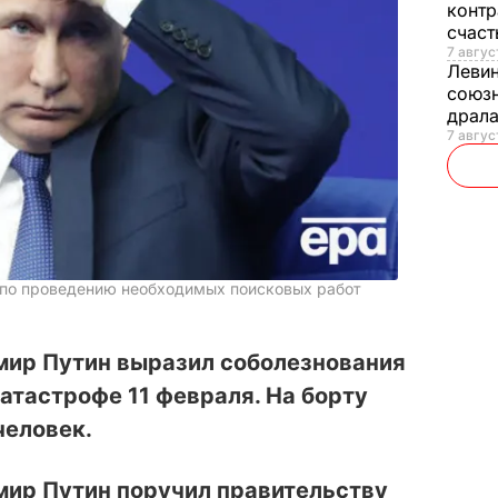
контр
счас
7 авгус
Леви
союзн
драла
7 август
 по проведению необходимых поисковых работ
мир Путин выразил соболезнования
атастрофе 11 февраля. На борту
человек.
мир Путин поручил правительству