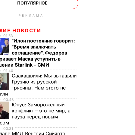
ПОПУЛЯРНОЕ
РЕКЛАМА
ЖИЕ НОВОСТИ
, 01.53
"Илон постоянно говорит:
"Время заключать
соглашение". Федоров
ривает Маска уступить в
ении Starlink – СМИ
, 01.40
Саакашвили:
Мы вытащили
Грузию из русской
трясины. Нам этого не
тили
, 00.43
Юнус:
Замороженный
конфликт – это не мир, а
пауза перед новым
исом
, 00.31
лаве МИД Венгрии Сийярто