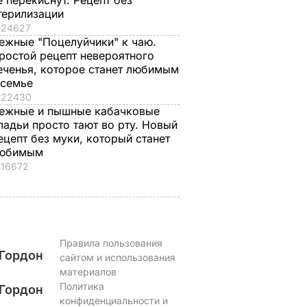
е перекиснут. Рецепт без
рецепт
терилизации
7 августа, 19.44
БУЛЬВАР
а
24627
7 августа, 18.16
БУЛЬВАР
ежные "Поцелуйчики" к чаю.
ВАР
ростой рецепт невероятного
еченья, которое станет любимым
 семье
22430
ежные и пышные кабачковые
ладьи просто тают во рту. Новый
ецепт без муки, который станет
юбимым
16672
Правила пользования
Гордон
сайтом и использования
материалов
Политика
Гордон
конфиденциальности и