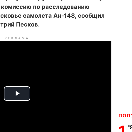
 комиссию по расследованию
сковье самолета Ан-148, сообщил
трий Песков.
РЕКЛАМА
P
l
ПОП
a
1
"