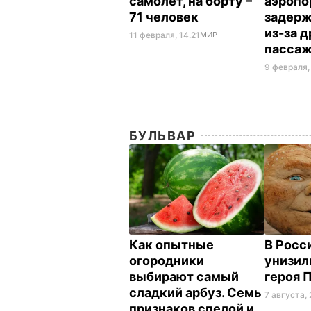
самолет, на борту –
аэропо
71 человек
задерж
из-за 
11 февраля, 14.21
МИР
пассаж
9 февраля,
БУЛЬВАР
Как опытные
В Росс
огородники
унизил
выбирают самый
героя 
сладкий арбуз. Семь
7 августа, 
признаков спелой и