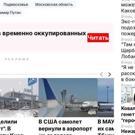
может
Подмосковье
Московская область
Како
имир Путин
Вчера, 
Экс-г
подоз
а временно оккупированных
поже
Читать
Вчера, 
"Там 
Щерба
Лоба
РЕКЛАМА
Вчера, 
"Я не
расск
в бо
Вчера, 
Кова
генет
"гер
делили
В США самолет
В МАУ заявили
Вчера, 
". В
вернули в аэропорт
их самолет в
Неиз