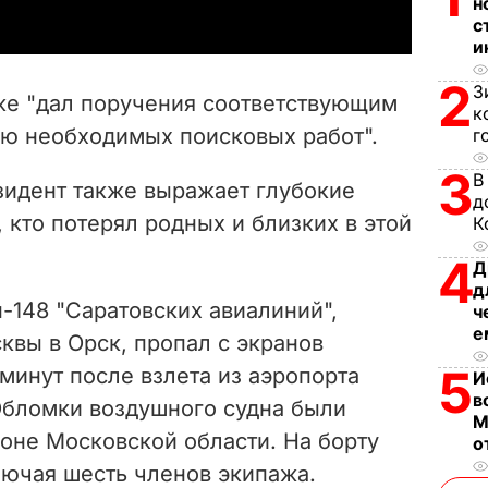
н
y
с
и
V
2
З
кже "дал поручения соответствующим
к
i
ю необходимых поисковых работ".
г
d
3
В
зидент также выражает глубокие
д
e
 кто потерял родных и близких в этой
К
4
o
Д
д
-148 "Саратовских авиалиний",
ч
е
квы в Орск, пропал с экранов
5
минут после взлета из аэропорта
И
в
Обломки воздушного судна были
М
оне Московской области. На борту
о
лючая шесть членов экипажа.