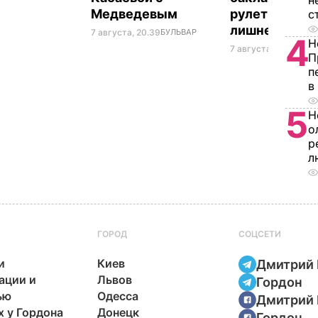
н
Медведевым
рулетики без
с
лишнего жир
7 августа, 20.39
БУЛЬВАР
4
Н
7 августа, 20.17
БУЛЬ
П
п
в
5
Н
о
р
л
ГОРОД
СОЦСЕТИ
и
Киев
Дмитрий 
ации и
Львов
Гордон
ью
Одесса
Дмитрий 
х у Гордона
Донецк
Гордон