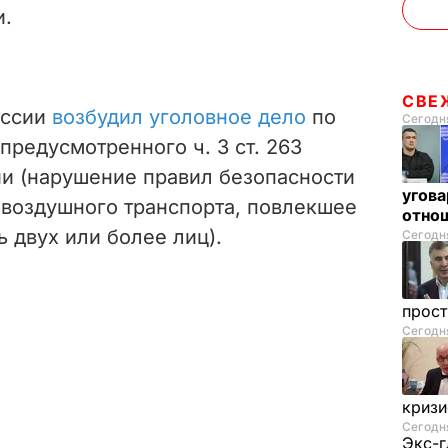
и.
СВЕ
оссии
возбудил уголовное дело
по
Сегодня
предусмотренного ч. 3 ст. 263
ии (нарушение правил безопасности
угова
 воздушного транспорта, повлекшее
отнош
 двух или более лиц).
Сегодня
прос
Сегодня
криз
Сегодня
Экс-г