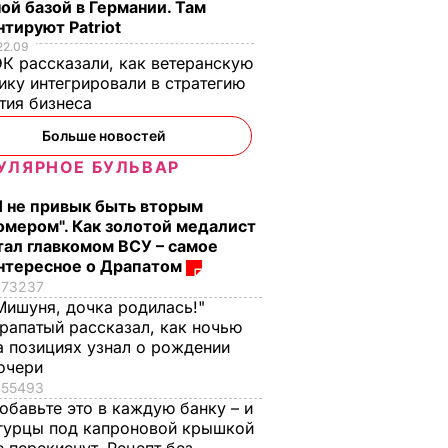
ершил
российский самолет
ой базой в Германии. Там
ысокой
попал на траекторию
тируют Patriot
язи с
взлета турецкого
22.09
К рассказали, как ветеранскую
й
авиалайнера
ику интегрировали в стратегию
темы
4 февраля, 09.55
МИР
тия бизнеса
рылков
Больше новостей
ОИСШЕСТВИЯ
УЛЯРНОЕ БУЛЬВАР
Я не привык быть вторым
омером". Как золотой медалист
тал главкомом ВСУ – самое
нтересное о Драпатом
73237
Мишуня, дочка родилась!"
рапатый рассказал, как ночью
а позициях узнал о рождении
, что
"Ничего навязывать
Смешайте это с
очери
з
не буду". Драпатый
мукой – и целая гор
55493
ак
рассказал, какую
мягких, словно пух,
обавьте это в каждую банку – и
 нежные
профессию выбрал
пирожков готова.
гурцы под капроновой крышкой
е
его сын
Самый лучший