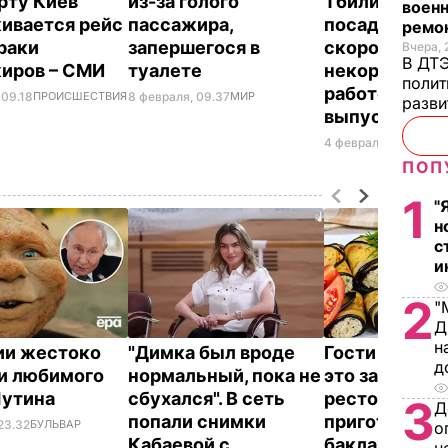
рту Киев
из-за голого
Тбилиси сов
военн
ивается рейс
пассажира,
посадку на в
ремон
драки
запершегося в
скорости в св
Вчера, 
В ДТЭ
иров – СМИ
туалете
некорректно
полит
работой сис
 09.18
ПРОИСШЕСТВИЯ
8 февраля, 09.37
МИР
разви
выпуска зак
4 февраля, 20.35
ПР
ПОП
1
"
н
с
и
2
"
Д
н
ии жестоко
"Димка был вроде
Гости думают
д
и любимого
нормальный, пока не
это закуска и
Путина
сбухался". В сеть
ресторана. К
3
Д
попали снимки
приготовить
23.32
БУЛЬВАР
о
Кабаевой с
баклажанны