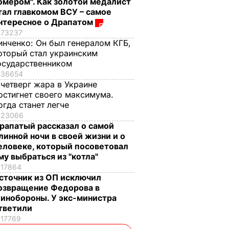
омером". Как золотой медалист
тал главкомом ВСУ – самое
нтересное о Драпатом
73237
инченко:
Он был генералом КГБ,
оторый стал украинским
осударственником
36654
 четверг жара в Украине
остигнет своего максимума.
огда станет легче
23066
рапатый рассказал о самой
линной ночи в своей жизни и о
еловеке, который посоветовал
му выбраться из "котла"
17864
сточник из ОП исключил
озвращение Федорова в
инобороны. У экс-министра
тветили
17769