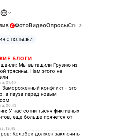
В
зив
Фото
Видео
Опросы
Спецпроекты
Война в Ук
ИЯ С ПОЛЬШЕЙ
ЖИЕ БЛОГИ
ашвили:
Мы вытащили Грузию из
ой трясины. Нам этого не
тили
та, 01.40
:
Замороженный конфликт – это
р, а пауза перед новым
исом
та, 00.43
рин:
У нас сотни тысяч фиктивных
нтов, еще больше прячется от
та, 19.48
оров:
Колобок должен заключить