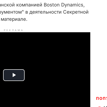
анской компанией Boston Dynamics,
рументом" в деятельности Секретной
 материале.
РЕКЛАМА
P
l
ПОП
a