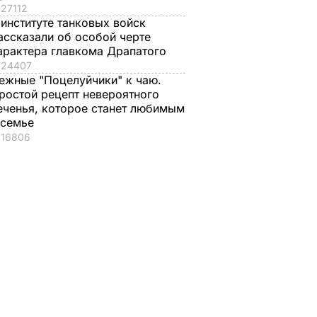
27112
 институте танковых войск
ассказали об особой черте
арактера главкома Драпатого
24407
ежные "Поцелуйчики" к чаю.
ростой рецепт невероятного
еченья, которое станет любимым
 семье
16806