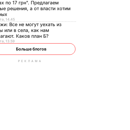
ах по 17 грн". Предлагаем
ые решения, а от власти хотим
ных
та, 14.45
нжи:
Все не могут уехать из
ы или в села, как нам
агают. Каков план Б?
та, 13.59
Больше блогов
РЕКЛАМА