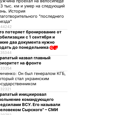
ужчина проехал на велосипеде
,3 тыс. км и умер на следующий
ень. История
лаготворительного "последнего
аезда"
44242
то потеряет бронирование от
обилизации с 1 сентября и
акие два документа нужно
одать до понедельника
35344
рапатый назвал главный
риоритет на фронте
33354
инченко:
Он был генералом КГБ,
оторый стал украинским
осударственником
32321
рапатый инициировал
вольнение командующего
едсилами ВСУ. Его называли
человеком Сырского" – СМИ
29782