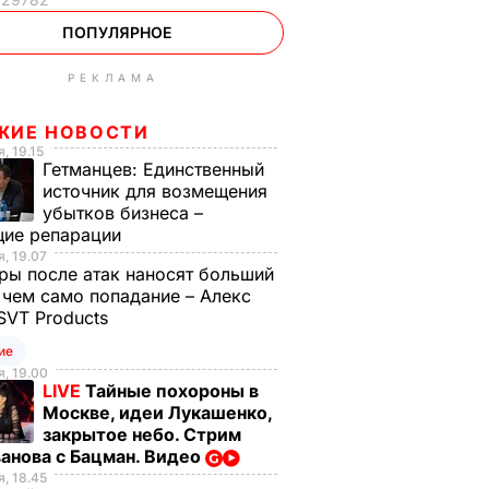
ПОПУЛЯРНОЕ
РЕКЛАМА
ЖИЕ НОВОСТИ
, 19.15
Гетманцев:
Единственный
источник для возмещения
убытков бизнеса –
щие репарации
, 19.07
ы после атак наносят больший
 чем само попадание – Алекс
SVT Products
ие
, 19.00
LIVE
Тайные похороны в
Москве, идеи Лукашенко,
закрытое небо. Стрим
анова с Бацман. Видео
, 18.45