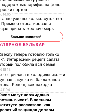
знодорожных тарифов на фоне
ировки портов
, 16.50
ганце уже несколько суток нет
 Премьер отреагировал и
ещал принять жесткие меры
Больше новостей
УЛЯРНОЕ БУЛЬВАР
Свеклу теперь готовлю только
ак". Интересный рецепт салата,
оторый полюбила вся семья
61843
сего три часа в холодильнике – и
кусная закуска из баклажанов
отова. Рецепт, как находка
41104
Такие могут неожиданно
остичь высот". В военном
нституте рассказали, как
рапатый защищал диплом