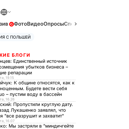
В
зив
Фото
Видео
Опросы
Спецпроекты
Война в Ук
ИЯ С ПОЛЬШЕЙ
ЖИЕ БЛОГИ
нцев:
Единственный источник
озмещения убытков бизнеса –
щие репарации
та, 19.15
ийчук:
К общине относятся, как к
ноценным. Будете вести себя
о – пустим воду в бассейн
та, 16.26
ский:
Пропустили круглую дату.
азад Лукашенко заявлял, что
я "все разрушит и захватит"
та, 16.07
нко:
Мы застряли в "миндичгейте