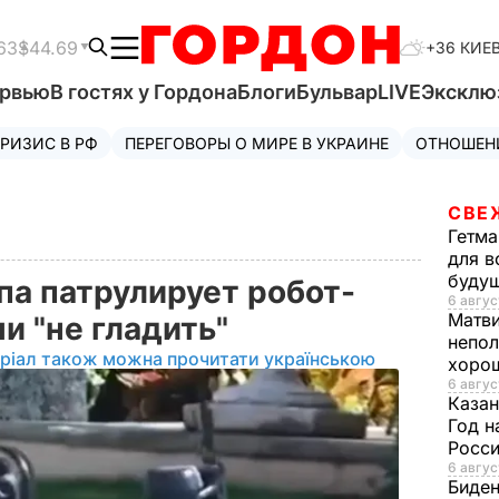
63
$44.69
+36 КИЕ
ервью
В гостях у Гордона
Блоги
Бульвар
LIVE
Эксклю
РИЗИС В РФ
ПЕРЕГОВОРЫ О МИРЕ В УКРАИНЕ
ОТНОШЕН
СВЕ
Гетма
для в
буду
а патрулирует робот-
6 авгус
Матв
и "не гладить"
непол
ріал також можна прочитати українською
хорош
6 авгус
Казан
Год н
Росси
6 авгус
Биде