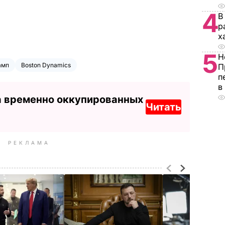
4
В
р
х
5
Н
амп
Boston Dynamics
П
п
в
а временно оккупированных
Читать
РЕКЛАМА