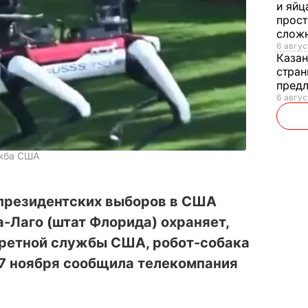
и яйц
прост
слож
6 авгус
Каза
стран
предл
6 авгус
ужба США
президентских выборов в США
-Лаго (штат Флорида) охраняет,
ретной службы США, робот-собака
 17 ноября сообщила телекомпания