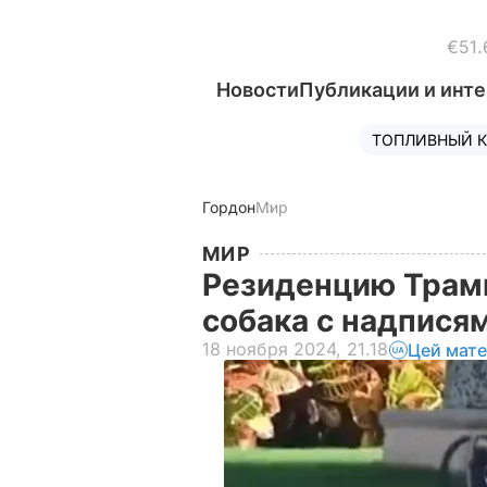
€51.
Новости
Публикации и инт
ТОПЛИВНЫЙ К
Гордон
Мир
МИР
Резиденцию Трамп
собака с надписям
18 ноября 2024, 21.18
Цей мате