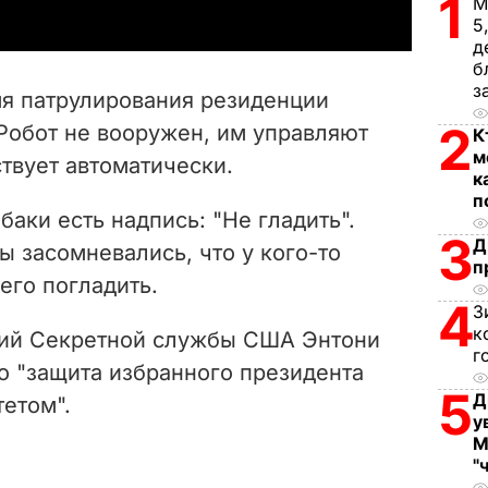
1
М
y
5
д
V
б
з
мя патрулирования резиденции
i
2
Робот не вооружен, им управляют
К
м
твует автоматически.
d
к
п
e
баки есть надпись: "Не гладить".
3
Д
 засомневались, что у кого-то
o
п
его погладить.
4
З
к
ций Секретной службы США Энтони
г
о "защита избранного президента
5
Д
етом".
у
М
"