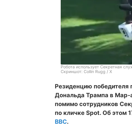
Робота использует Секретная сл
Скриншот: Collin Rugg / X
Резиденцию победителя 
Дональда Трампа в Мар-а
помимо сотрудников Сек
по кличке Spot. Об этом
BBC
.