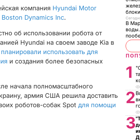
желе
рейская компания
Hyundai Motor
блок
Boston Dynamics Inc
.
Сегодня
В Мар
воды.
стно об использовании робота от
пооб
анией Hyundai на своем заводе Kia в
 планировали использовать для
ПОП
ния
и создания более безопасных
1
"
т
к
сле начала полномасштабного
2
В
краину, армия США решила доставить
в
своих роботов-собак Spot
для помощи
г
3
"
д
и
Д