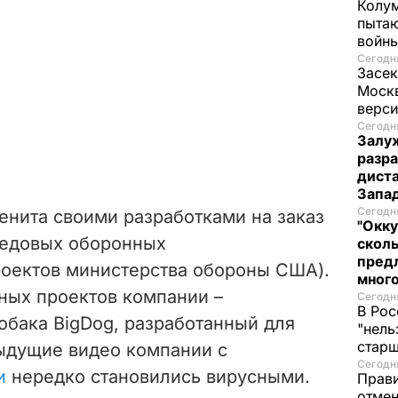
Колум
пытаю
войны
Сегодня
Засек
Моск
верси
Сегодня
Залуж
разр
диста
Запад
Сегодня
енита своими разработками на заказ
"Окку
редовых оборонных
сколь
предл
роектов министерства обороны США).
много
ных проектов компании –
Сегодня
В Рос
обака BigDog, разработанный для
"нель
старш
ыдущие видео компании с
Сегодня
и
нередко становились вирусными.
Прави
отмен