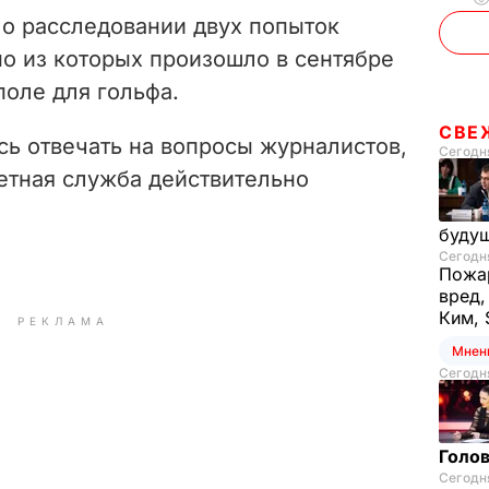
о расследовании двух попыток
но из которых произошло в сентябре
поле для гольфа.
СВЕ
сь отвечать на вопросы журналистов,
Сегодня
етная служба действительно
буду
Сегодня
Пожар
вред,
Ким, 
РЕКЛАМА
Мнен
Сегодня
Голов
Сегодня