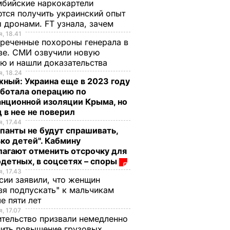
бийские наркокартели
тся получить украинский опыт
 дронами. FT узнала, зачем
, 18.41
реченные похороны генерала в
ве. СМИ озвучили новую
ю и нашли доказательства
, 18.24
ный: Украина еще в 2023 году
аботала операцию по
нционной изоляции Крыма, но
 в нее не поверил
, 17.44
панты не будут спрашивать,
ко детей". Кабмину
агают отменить отсрочку для
детных, в соцсетях – споры
, 17.43
сии заявили, что женщин
зя подпускать" к мальчикам
е пяти лет
, 17.07
тельство призвали немедленно
ить повышение грузовых