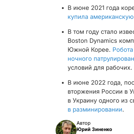
В июне 2021 года ко
купила американскую 
В том году стало изве
Boston Dynamics комп
Южной Корее.
Робота
ночного патрулирова
условий для рабочих.
В июне 2022 года, по
вторжения России в У
в Украину одного из 
в разминировании
.
Автор
Юрий Зиненко