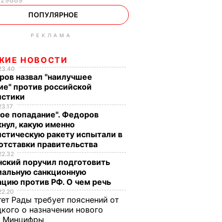
ПОПУЛЯРНОЕ
РЕКЛАМА
ЖИЕ НОВОСТИ
23.40
ров назвал "наилучшее
ие" против российской
истики
23.17
ое попадание". Федоров
нул, какую именно
стическую ракету испытали в
отставки правительства
22.32
нский поручил подготовить
иальную санкционную
цию против РФ. О чем речь
22.20
ет Рады требует пояснений от
кого о назначении нового
ы Минцифры