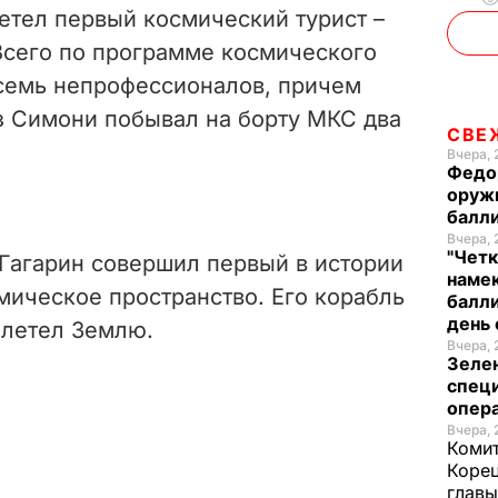
летел первый космический турист –
Всего по программе космического
 семь непрофессионалов, причем
 Симони побывал на борту МКС два
СВЕ
Вчера, 
Федо
оруж
балл
Вчера, 
"Четк
 Гагарин совершил первый в истории
намек
мическое пространство. Его корабль
балли
день 
облетел Землю.
Вчера, 
Зеле
спец
опера
Вчера, 
Комит
Корец
глав