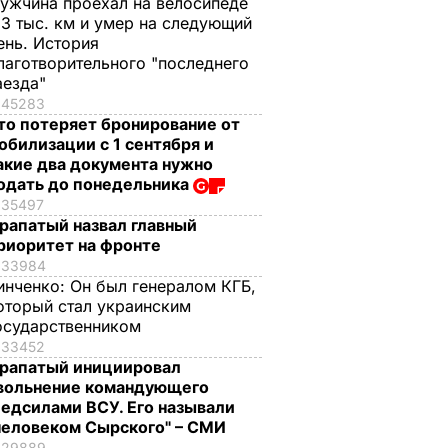
ужчина проехал на велосипеде
,3 тыс. км и умер на следующий
ень. История
лаготворительного "последнего
аезда"
45283
то потеряет бронирование от
обилизации с 1 сентября и
акие два документа нужно
одать до понедельника
35497
рапатый назвал главный
риоритет на фронте
33984
инченко:
Он был генералом КГБ,
оторый стал украинским
осударственником
33452
рапатый инициировал
вольнение командующего
едсилами ВСУ. Его называли
человеком Сырского" – СМИ
29889