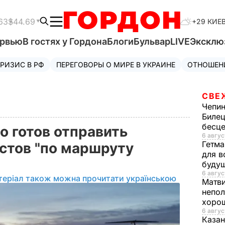
63
$44.69
+29 КИЕ
ервью
В гостях у Гордона
Блоги
Бульвар
LIVE
Эксклю
РИЗИС В РФ
ПЕРЕГОВОРЫ О МИРЕ В УКРАИНЕ
ОТНОШЕН
СВЕ
Чепи
Билец
бесц
то готов отправить
6 авгус
Гетма
стов "по маршруту
для в
буду
6 авгус
теріал також можна прочитати українською
Матв
непол
хорош
6 авгус
Казан