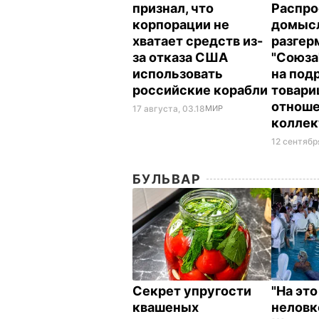
признал, что
Распро
корпорации не
домысл
хватает средств из-
разгер
за отказа США
"Союза
использовать
на под
российские корабли
товар
отноше
17 августа, 03.18
МИР
колле
12 сентября
БУЛЬВАР
Секрет упругости
"На эт
квашеных
неловк