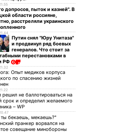
21.55
о допросов, пыток и казней". В
кой области россияне,
тно, расстреляли украинского
нопленного
21.44
Путин снял "Юру Унитаза"
и продвинул ряд боевых
генералов. Что стоит за
табными перестановками в
и РФ
21.32
нога:
Опыт медиков корпуса
кого по спасению жизней
енен
21.22
 решил не баллотироваться на
й срок и определил желаемого
мника – WP
20.47
 ты бекаешь, мекаешь?"
нский пранкер ворвался на
ытое совещание минобороны
л, что
Рогозин заявил, что