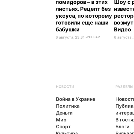
помидоров – в этих
Шоу с 
листьях. Рецепт без
извест
уксуса, по которому
рестор
готовили еще наши
возмут
бабушки
Видео
6 августа, 23.31
БУЛЬВАР
6 августа, 
НОВОСТИ
РАЗДЕЛЫ
Война в Украине
Новост
Политика
Публик
Деньги
интерв
Мир
В гостя
Спорт
Блоги
Культура
Бульва