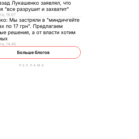
азад Лукашенко заявлял, что
я "все разрушит и захватит"
та, 16.07
нко:
Мы застряли в "миндичгейте
ах по 17 грн". Предлагаем
ые решения, а от власти хотим
ных
та, 14.45
Больше блогов
РЕКЛАМА