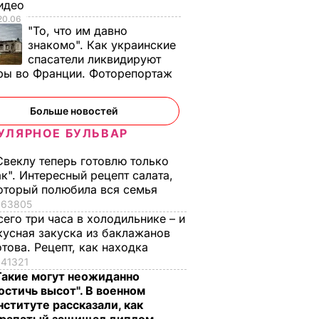
Видео
через шесть-семь
20.06
т
лет РФ создаст
"То, что им давно
и
транспортную
знакомо". Как украинские
-ФГ" к
систему, которая
спасатели ликвидируют
ода
сможет достичь
ры во Франции. Фоторепортаж
Луны
5 октября, 00.04
МИР
Больше новостей
УЛЯРНОЕ БУЛЬВАР
Свеклу теперь готовлю только
ак". Интересный рецепт салата,
оторый полюбила вся семья
63805
сего три часа в холодильнике – и
кусная закуска из баклажанов
отова. Рецепт, как находка
41321
Такие могут неожиданно
у
Платежки станут
Почему Чарльз III н
остичь высот". В военном
нституте рассказали, как
той. Что
меньше –
самом деле