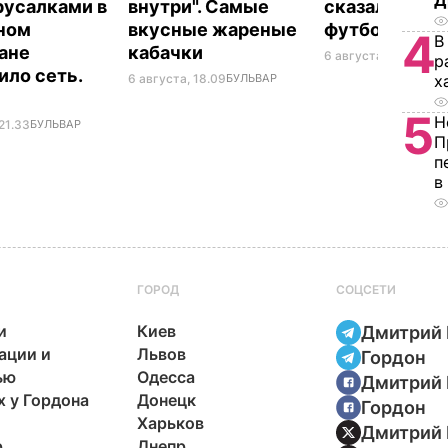
Д
русалками в
внутри". Самые
сказал ее об
ном
вкусные жареные
футболист
4
В
ане
кабачки
6 августа, 17.50
БУЛЬ
р
ило сеть.
6 августа, 18.09
БУЛЬВАР
х
5
Н
21.33
БУЛЬВАР
П
п
в
ГОРОД
СОЦСЕТИ
и
Киев
Дмитрий 
ации и
Львов
Гордон
ью
Одесса
Дмитрий 
х у Гордона
Донецк
Гордон
Харьков
Дмитрий 
р
Днепр