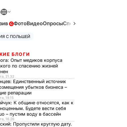
В
зив
Фото
Видео
Опросы
Спецпроекты
Война в Ук
ИЯ С ПОЛЬШЕЙ
ЖИЕ БЛОГИ
нога:
Опыт медиков корпуса
кого по спасению жизней
енен
та, 21.32
нцев:
Единственный источник
озмещения убытков бизнеса –
щие репарации
та, 19.15
ийчук:
К общине относятся, как к
ноценным. Будете вести себя
о – пустим воду в бассейн
та, 16.26
ский:
Пропустили круглую дату.