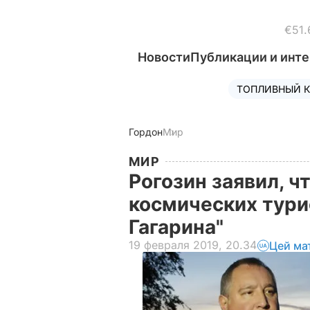
€51.
Новости
Публикации и инт
ТОПЛИВНЫЙ К
Гордон
Мир
МИР
Рогозин заявил, ч
космических тури
Гагарина"
19 февраля 2019, 20.34
Цей ма