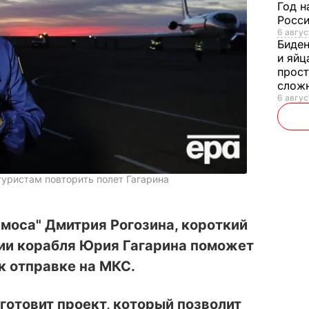
Год н
Росси
6 авгус
Биде
и яйц
прост
слож
6 авгус
уристам повторить полет Гагарина
моса" Дмитрия Рогозина, короткий
рии корабля Юрия Гагарина поможет
к отправке на МКС.
готовит проект, который позволит