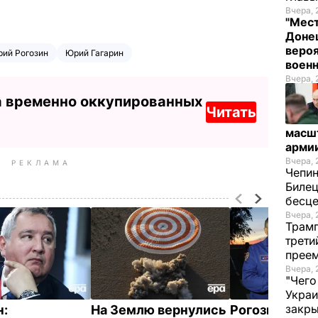
Вчера, 
"Мест
Донец
вероя
ий Рогозин
Юрий Гагарин
воен
Вчера, 
а временно оккупированных
Читать
масш
арми
Вчера, 
РЕКЛАМА
Чепи
Билец
бесц
Вчера, 
Трамп
трети
прее
Вчера, 
"Чего
Украи
закр
н:
На Землю вернулись
Рогозин заяви