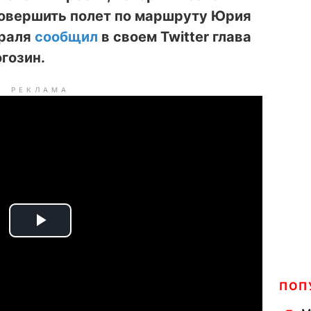
овершить полет по маршруту Юрия
враля
сообщил
в своем Twitter глава
гозин.
РЕКЛАМА
P
l
ПОП
a