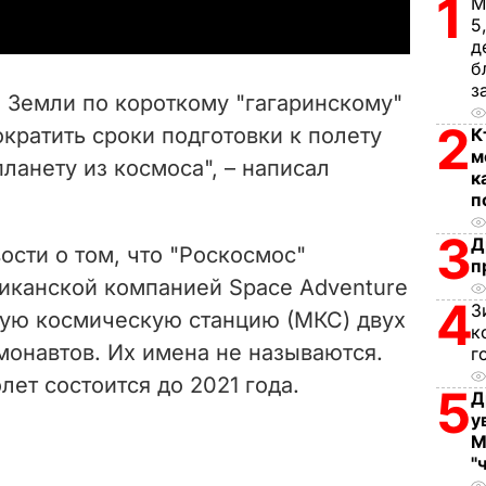
1
М
y
5
д
б
V
з
 Земли по короткому "гагаринскому"
i
2
ократить сроки подготовки к полету
К
м
анету из космоса", – написал
d
к
п
e
3
Д
ости о том, что "Роскосмос"
п
o
риканской компанией Space Adventure
4
З
ую космическую станцию (МКС) двух
к
онавтов. Их имена не называются.
г
лет состоится до 2021 года.
5
Д
у
М
"