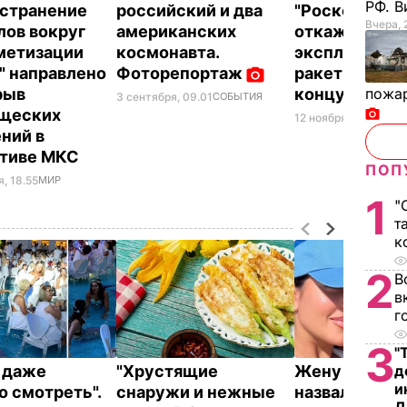
РФ. 
странение
российский и два
"Роскосмос"
Вчера, 
ов вокруг
американских
откажется о
метизации
космонавта.
эксплуатаци
" направлено
Фоторепортаж
ракеты "Союз
рыв
концу 2019 г
пожа
3 сентября, 09.01
СОБЫТИЯ
ищеских
12 ноября, 01.20
МИР
ний в
ктиве МКС
ПОП
, 18.55
МИР
1
"
т
к
2
В
в
г
3
"
о даже
"Хрустящие
Жену Роналд
д
и
о смотреть".
снаружи и нежные
назвали толс