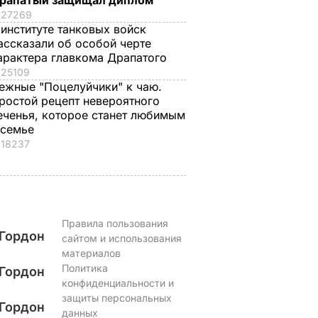
рапатый защищал диплом
идчикам
действенные
проигнорировал 45
27269
советы "без воды",
летие жены принца
 институте танковых войск
как не
Гарри и не поздрав
ВАР
ассказали об особой черте
переплачивать за
невестку
арактера главкома Драпатого
коммуналку
25109
6 августа, 16.28
БУЛЬВАР
ежные "Поцелуйчики" к чаю.
6 августа, 17.17
БУЛЬВАР
ростой рецепт невероятного
еченья, которое станет любимым
 семье
18237
Правила пользования
Гордон
сайтом и использования
материалов
Политика
Гордон
конфиденциальности и
защиты персональных
Гордон
данных