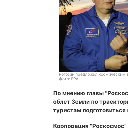
Рогозин предложил космическим т
Фото: ЕРА
По мнению главы "Роскос
облет Земли по траекто
туристам подготовиться 
Корпорация "Роскосмос" 