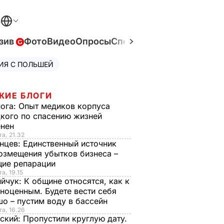
В
зив
Фото
Видео
Опросы
Спецпроекты
Война в Ук
ИЯ С ПОЛЬШЕЙ
ЖИЕ БЛОГИ
нога:
Опыт медиков корпуса
кого по спасению жизней
енен
та, 21.32
нцев:
Единственный источник
озмещения убытков бизнеса –
щие репарации
а, 19.15
ийчук:
К общине относятся, как к
ноценным. Будете вести себя
о – пустим воду в бассейн
та, 16.26
ский:
Пропустили круглую дату.