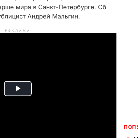
арше мира в Санкт-Петербурге. Об
блицист Андрей Мальгин.
РЕКЛАМА
P
l
a
ПОП
y