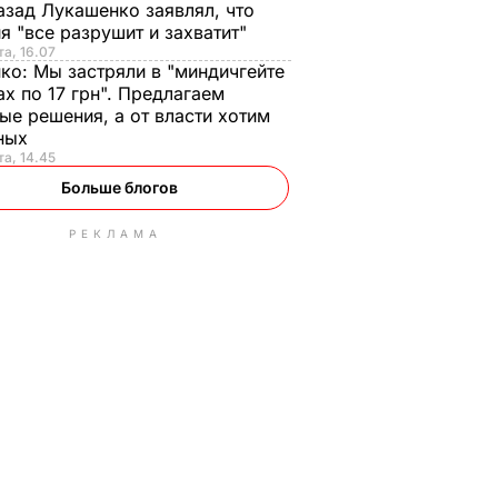
азад Лукашенко заявлял, что
я "все разрушит и захватит"
та, 16.07
нко:
Мы застряли в "миндичгейте
ах по 17 грн". Предлагаем
ые решения, а от власти хотим
ных
та, 14.45
Больше блогов
РЕКЛАМА