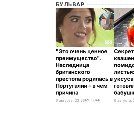
БУЛЬВАР
"Это очень ценное
Секрет
преимущество".
кваше
Наследница
помидо
британского
листья
престола родилась в
уксуса
Португалии – в чем
готови
причина
бабуш
6 августа, 23.56
БУЛЬВАР
6 августа, 