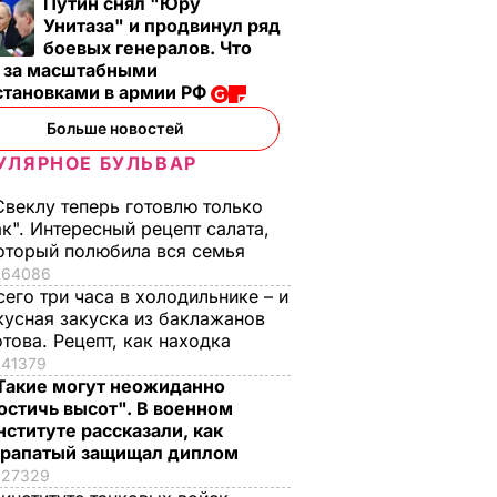
Путин снял "Юру
Унитаза" и продвинул ряд
боевых генералов. Что
т за масштабными
становками в армии РФ
Больше новостей
УЛЯРНОЕ БУЛЬВАР
Свеклу теперь готовлю только
ак". Интересный рецепт салата,
оторый полюбила вся семья
64086
сего три часа в холодильнике – и
кусная закуска из баклажанов
отова. Рецепт, как находка
41379
Такие могут неожиданно
остичь высот". В военном
нституте рассказали, как
рапатый защищал диплом
27329