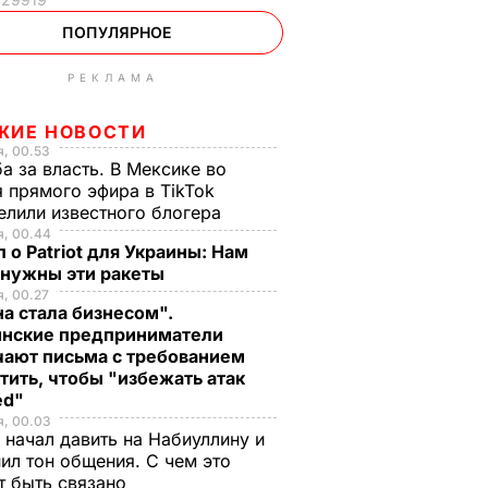
ПОПУЛЯРНОЕ
РЕКЛАМА
ЖИЕ НОВОСТИ
, 00.53
а за власть. В Мексике во
 прямого эфира в TikTok
елили известного блогера
я, 00.44
 о Patriot для Украины: Нам
 нужны эти ракеты
, 00.27
а стала бизнесом".
инские предприниматели
чают письма с требованием
тить, чтобы "избежать атак
ed"
я, 00.03
 начал давить на Набиуллину и
ил тон общения. С чем это
т быть связано