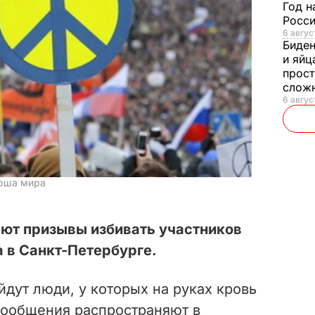
Год н
Росси
6 авгус
Биде
и яйц
прост
слож
6 авгус
арша мира
яют призывы избивать участников
 в Санкт-Петербурге.
йдут люди, у которых на руках кровь
сообщения распространяют в