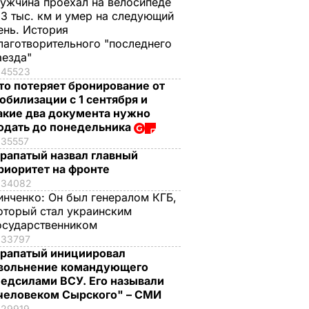
ужчина проехал на велосипеде
,3 тыс. км и умер на следующий
ень. История
лаготворительного "последнего
аезда"
45523
то потеряет бронирование от
обилизации с 1 сентября и
акие два документа нужно
одать до понедельника
35557
рапатый назвал главный
риоритет на фронте
34082
инченко:
Он был генералом КГБ,
оторый стал украинским
осударственником
33797
рапатый инициировал
вольнение командующего
едсилами ВСУ. Его называли
человеком Сырского" – СМИ
29919