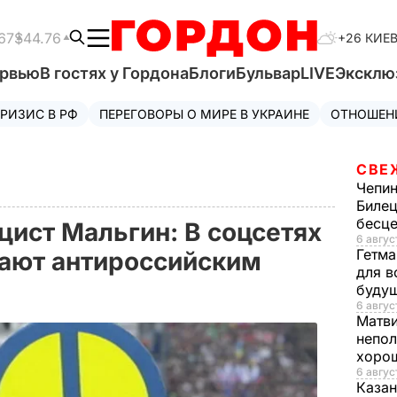
67
$44.76
+26 КИЕ
ервью
В гостях у Гордона
Блоги
Бульвар
LIVE
Эксклю
РИЗИС В РФ
ПЕРЕГОВОРЫ О МИРЕ В УКРАИНЕ
ОТНОШЕН
СВЕ
Чепи
Билец
бесц
цист Мальгин: В соцсетях
6 авгус
Гетма
ают антироссийским
для в
буду
6 август
Матв
непол
хорош
6 авгус
Казан