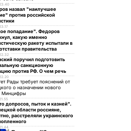
23.40
ров назвал "наилучшее
ие" против российской
истики
23.17
кое попадание". Федоров
кнул, какую именно
стическую ракету испытали в
отставки правительства
22.32
нский поручил подготовить
иальную санкционную
цию против РФ. О чем речь
22.20
ет Рады требует пояснений от
кого о назначении нового
ы Минцифры
21.55
о допросов, пыток и казней".
ецкой области россияне,
тно, расстреляли украинского
нопленного
21.44