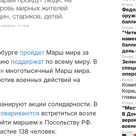
Вчера, 
Федо
оруж
балл
Вчера, 
"Чет
наме
балли
день 
рбурге
пройдет
Марш мира за
Вчера, 
кцию
поддержат
по всему миру. В
Зеле
спец
ся
многотысячный Марш мира.
опера
ротив военных действий на
Вчера, 
Комит
Корец
глав
ланируют акции солидарности. В
Вчера, 
"Мест
говариваются
встретиться возле
В Дон
вероя
ойти маршем к Посольству РФ.
воен
астие 138 человек.
Вчера, 