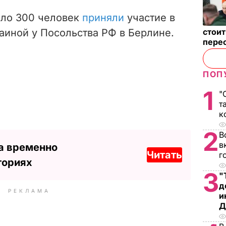
оло 300 человек
приняли
участие в
аиной у Посольства РФ в Берлине.
стои
пере
ПОП
1
"
т
к
2
В
в
а временно
Читать
г
ториях
3
"
д
РЕКЛАМА
и
Д