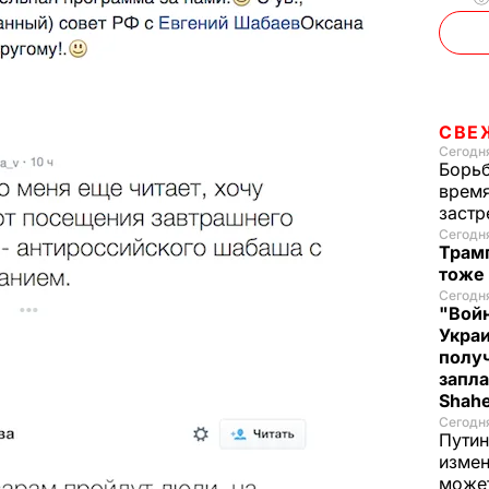
СВЕ
Сегодня
Борьб
время
застр
Сегодн
Трамп
тоже
Сегодня
"Войн
Укра
полу
запла
Shah
Сегодн
Путин
измен
може