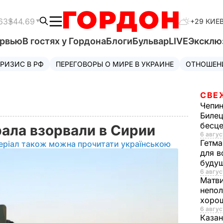
63
$44.69
+29 КИЕ
ервью
В гостях у Гордона
Блоги
Бульвар
LIVE
Эксклю
РИЗИС В РФ
ПЕРЕГОВОРЫ О МИРЕ В УКРАИНЕ
ОТНОШЕН
СВЕ
Чепи
Билец
бесц
рала взорвали в Сирии
6 авгус
Гетма
еріал також можна прочитати українською
для в
буду
6 авгус
Матв
непол
хорош
6 авгус
Казан