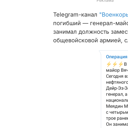
Telegram-канал
"Военкор
погибший — генерал-майо
занимал должность замес
общевойсковой армией, с