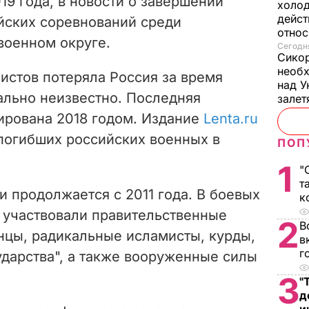
19 года, в новости о завершении
холод
дейст
йских соревнований среди
отно
военном округе.
Сегодня
Сикор
необх
истов потеряла Россия за время
над У
ально н
еизвестно
. Последняя
залет
ирована 2018 годом. Издание
Lenta.ru
погибших российских военных в
ПОП
1
"
т
 продолжается с 2011 года. В боевых
к
я участвовали правительственные
2
В
нцы, радикальные исламисты, курды,
в
г
ударства", а также вооруженные силы
.
3
"
д