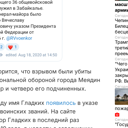
масш
арми
Сегодня
Чепи
Билец
бесц
Сегодня
Трамп
трети
прее
Сегодня
"Чего
Украи
орится, что взрывом были убиты
закр
ональной обороной города Меядин
РФ. 
Сегодня
р и четверо его подчиненных.
оду имя Гладких
появилось
в указе
пожа
воинских званий. На сайте
р Гладких в последний раз
Сегодня
"Госу