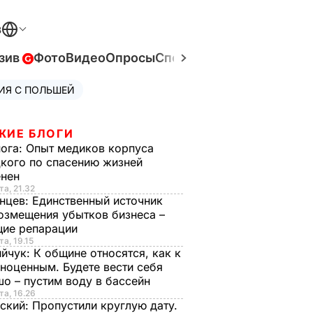
В
зив
Фото
Видео
Опросы
Спецпроекты
Война в Ук
ИЯ С ПОЛЬШЕЙ
ЖИЕ БЛОГИ
нога:
Опыт медиков корпуса
кого по спасению жизней
енен
та, 21.32
нцев:
Единственный источник
озмещения убытков бизнеса –
щие репарации
та, 19.15
ийчук:
К общине относятся, как к
ноценным. Будете вести себя
о – пустим воду в бассейн
та, 16.26
ский:
Пропустили круглую дату.