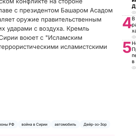
и
ском конфликте на стороне
Д
главе с президентом Башаром Асадом
4
В
авляет оружие правительственным
р
х ударами с воздуха. Кремль
х
 Сирии воюет с "Исламским
5
Н
 террористическими исламистскими
П
п
в
роны РФ
война в Сирии
автомобиль
Дейр-эз-Зор