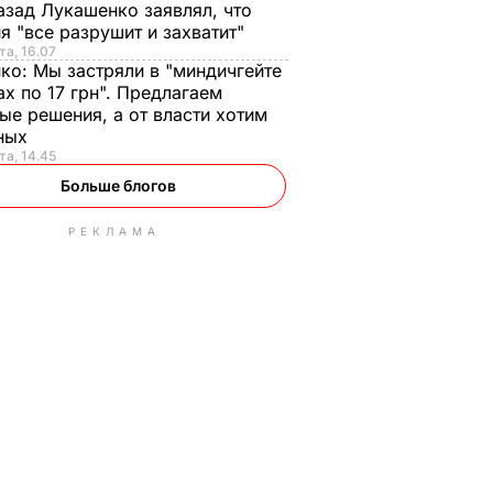
азад Лукашенко заявлял, что
я "все разрушит и захватит"
та, 16.07
нко:
Мы застряли в "миндичгейте
ах по 17 грн". Предлагаем
ые решения, а от власти хотим
ных
та, 14.45
Больше блогов
РЕКЛАМА