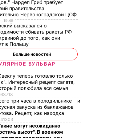
ов." Нардеп Гриб требует
вий правительства
сительно Червоноградской ЦОФ
, 19.45
ский высказался о
одимости сбивать ракеты РФ
краиной до того, как они
ят в Польшу
Больше новостей
УЛЯРНОЕ БУЛЬВАР
Свеклу теперь готовлю только
ак". Интересный рецепт салата,
оторый полюбила вся семья
63718
сего три часа в холодильнике – и
кусная закуска из баклажанов
отова. Рецепт, как находка
41303
Такие могут неожиданно
остичь высот". В военном