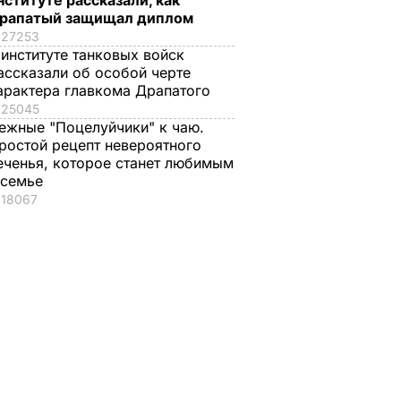
нституте рассказали, как
рапатый защищал диплом
27253
 институте танковых войск
ассказали об особой черте
арактера главкома Драпатого
25045
ежные "Поцелуйчики" к чаю.
ростой рецепт невероятного
еченья, которое станет любимым
 семье
18067