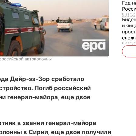
Год н
Росси
6 авгус
Биде
и яйц
прост
слож
6 авгус
 российской автоколонны
ода Дейр-эз-Зор сработало
стройство. Погиб российский
ии генерал-майора, еще двое
тник в звании генерал-майора
олонны в Сирии
, еще двое получили