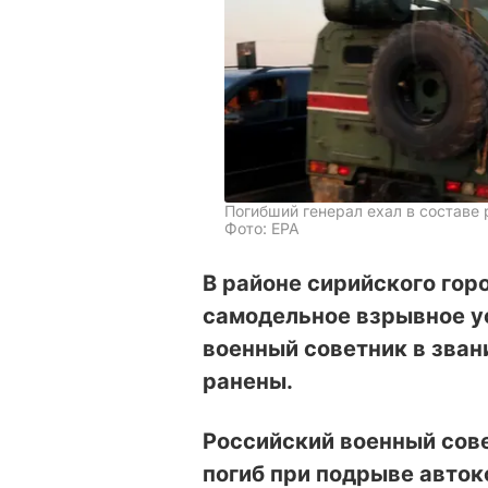
Погибший генерал ехал в составе
Фото: EPA
В районе сирийского гор
самодельное взрывное у
военный советник в зван
ранены.
Российский военный сове
погиб
при подрыве авток