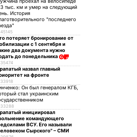
ужчина проехал на велосипеде
,3 тыс. км и умер на следующий
ень. История
лаготворительного "последнего
аезда"
45145
то потеряет бронирование от
обилизации с 1 сентября и
акие два документа нужно
одать до понедельника
35474
рапатый назвал главный
риоритет на фронте
33918
инченко:
Он был генералом КГБ,
оторый стал украинским
осударственником
33288
рапатый инициировал
вольнение командующего
едсилами ВСУ. Его называли
человеком Сырского" – СМИ
29876