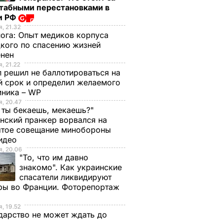
табными перестановками в
и РФ
, 21.32
нога:
Опыт медиков корпуса
кого по спасению жизней
енен
, 21.22
 решил не баллотироваться на
й срок и определил желаемого
мника – WP
, 20.47
 ты бекаешь, мекаешь?"
нский пранкер ворвался на
ытое совещание минобороны
Видео
, 20.06
"То, что им давно
знакомо". Как украинские
спасатели ликвидируют
ры во Франции. Фоторепортаж
, 19.52
дарство не может ждать до