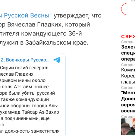
ы Русской Весны"
утверждает, что
р Вячеслав Гладких, который
тителя командующего 36-й
СВЕ
лужил в Забайкальском крае.
Сегодня
Зеле
спец
опера
Сегодня
Комит
Корец
глав
Сегодня
"Мест
Донец
вероя
воен
Сегодня