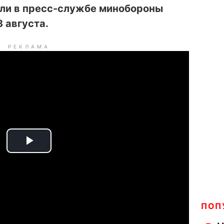
или в пресс-службе минобороны
 августа.
РЕКЛАМА
P
l
a
ПОП
y