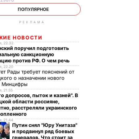
ПОПУЛЯРНОЕ
РЕКЛАМА
ЖИЕ НОВОСТИ
, 22.32
нский поручил подготовить
иальную санкционную
цию против РФ. О чем речь
, 22.20
ет Рады требует пояснений от
кого о назначении нового
ы Минцифры
, 21.55
о допросов, пыток и казней". В
кой области россияне,
тно, расстреляли украинского
нопленного
, 21.44
Путин снял "Юру Унитаза"
и продвинул ряд боевых
генералов. Что стоит за