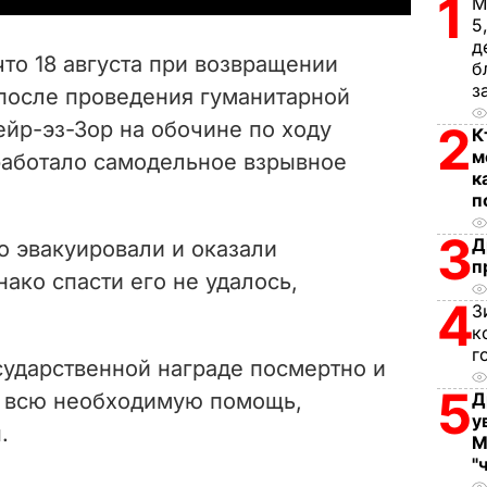
1
М
5
V
д
то 18 августа при возвращении
б
i
з
после проведения гуманитарной
Дейр-эз-Зор на обочине по ходу
2
d
К
м
работало самодельное взрывное
к
e
п
o
3
Д
о эвакуировали и оказали
п
ако спасти его не удалось,
4
З
к
г
сударственной награде посмертно и
5
е всю необходимую помощь,
Д
у
.
М
"