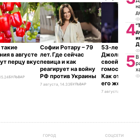
Д
н
д
4
"
д
и
Д
 такие
Софии Ротару – 79
53-летний бр
ния в августе
лет. Где сейчас
Джоли заявил
5
В
ут перцу вкус
певица и как
своей
р
реагирует на войну
гомосексуал
х
РФ против Украины
Как отреагир
15.24
БУЛЬВАР
его жена
7 августа, 14.33
БУЛЬВАР
7 августа, 14.28
БУЛ
ГОРОД
СОЦСЕТИ