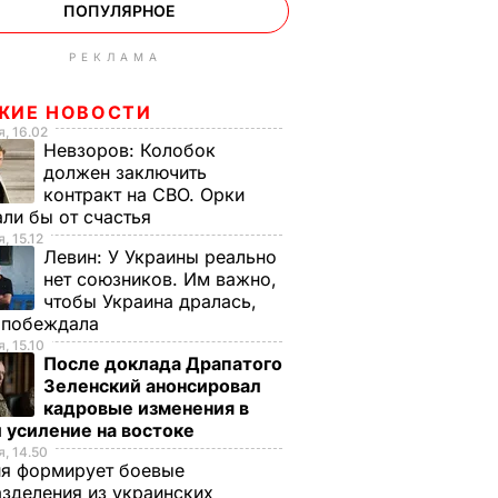
ПОПУЛЯРНОЕ
РЕКЛАМА
ЖИЕ НОВОСТИ
, 16.02
Невзоров:
Колобок
должен заключить
контракт на СВО. Орки
ли бы от счастья
, 15.12
Левин:
У Украины реально
нет союзников. Им важно,
чтобы Украина дралась,
е побеждала
, 15.10
После доклада Драпатого
Зеленский анонсировал
кадровые изменения в
 усиление на востоке
, 14.50
ия формирует боевые
зделения из украинских