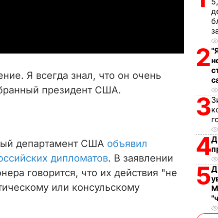
5
д
a
б
з
y
2
"
н
V
с
ние. Я всегда знал, что он очень
с
i
збранный президент США.
3
З
d
к
г
e
4
Д
нный департамент США
объявил
o
п
российских дипломатов
. В
заявлении
5
Д
нера говорится, что их действия "не
у
тическому или консульскому
М
"