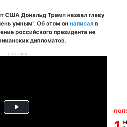
т США Дональд Трамп назвал главу
ень умным". Об этом он
написал
в
шение российского президента не
риканских дипломатов.
РЕКЛАМА
ПОП
P
1
М
l