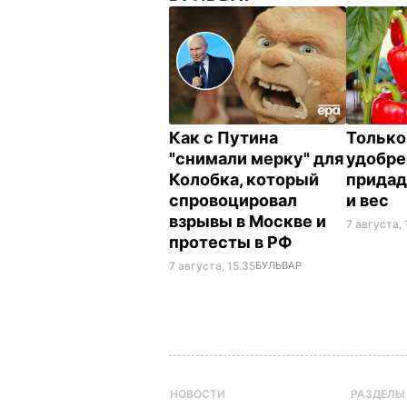
Как с Путина
Только
"снимали мерку" для
удобре
Колобка, который
придад
спровоцировал
и вес
взрывы в Москве и
7 августа, 
протесты в РФ
7 августа, 15.35
БУЛЬВАР
НОВОСТИ
РАЗДЕЛЫ