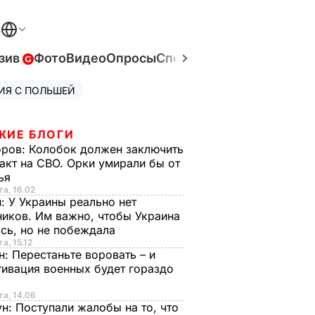
В
зив
Фото
Видео
Опросы
Спецпроекты
Война в Ук
ИЯ С ПОЛЬШЕЙ
ЖИЕ БЛОГИ
оров:
Колобок должен заключить
акт на СВО. Орки умирали бы от
тья
та, 16.02
н:
У Украины реально нет
иков. Им важно, чтобы Украина
сь, но не побеждала
а, 15.12
н:
Перестаньте воровать – и
ивация военных будет гораздо
та, 14.06
ун:
Поступали жалобы на то, что