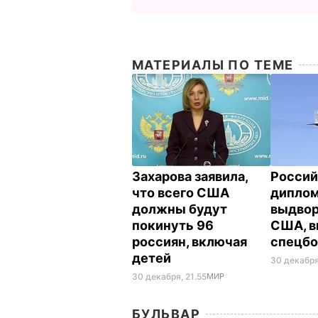
МАТЕРИАЛЫ ПО ТЕМЕ
Захарова заявила,
Россий
что всего США
диплом
должны будут
выдвор
покинуть 96
США, в
россиян, включая
спецб
детей
30 декабря
30 декабря, 21.55
МИР
БУЛЬВАР