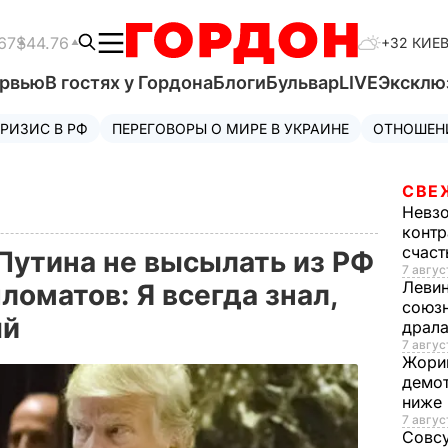
67
$44.76
+32 КИЕ
ервью
В гостях у Гордона
Блоги
Бульвар
LIVE
Эксклю
РИЗИС В РФ
ПЕРЕГОВОРЫ О МИРЕ В УКРАИНЕ
ОТНОШЕН
СВЕ
Невз
контр
счас
Путина не высылать из РФ
7 авгус
Леви
оматов: Я всегда знал,
союзн
ый
драла
7 август
Жори
демот
ниже
7 авгус
Совс