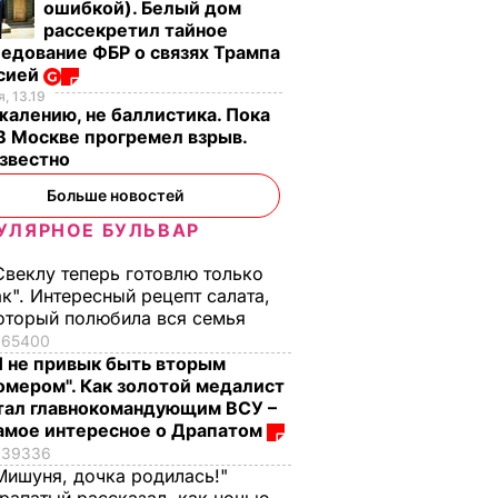
ошибкой). Белый дом
рассекретил тайное
едование ФБР о связях Трампа
ссией
, 13.19
жалению, не баллистика. Пока
 В Москве прогремел взрыв.
известно
Больше новостей
УЛЯРНОЕ БУЛЬВАР
Свеклу теперь готовлю только
ак". Интересный рецепт салата,
бъявить
оторый полюбила вся семья
н грата
65400
ских
Я не привык быть вторым
омером". Как золотой медалист
тал главнокомандующим ВСУ –
Р
амое интересное о Драпатом
39336
Мишуня, дочка родилась!"