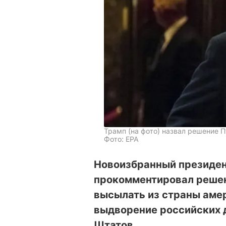
Трамп (на фото) назвал решение 
Фото: EPA
Новоизбранный президе
прокомментировал решен
высылать из страны амер
выдворение российских 
Штатов.