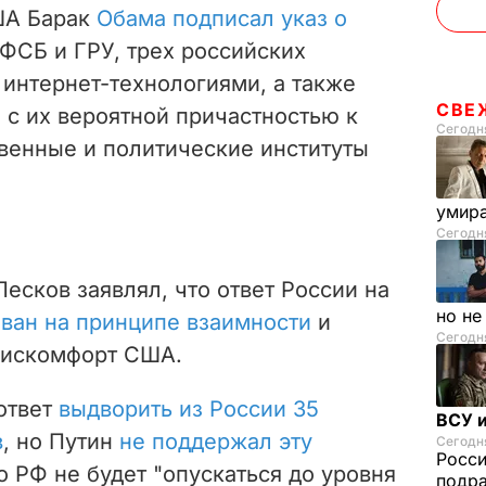
ША Барак
Обама подписал указ о
 ФСБ и ГРУ, трех российских
интернет-технологиями, а также
СВЕ
 с их вероятной причастностью к
Сегодня
твенные и политические институты
умира
Сегодня
сков заявлял, что ответ России на
но н
ован на принципе взаимности
и
Сегодня
дискомфорт США.
ответ
выдворить из России 35
ВСУ и
в
, но Путин
не поддержал эту
Сегодня
Росс
о РФ не будет "опускаться до уровня
подра