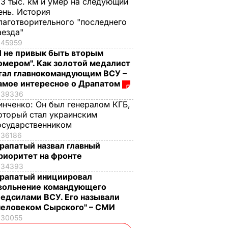
,3 тыс. км и умер на следующий
ень. История
лаготворительного "последнего
аезда"
45959
Я не привык быть вторым
омером". Как золотой медалист
тал главнокомандующим ВСУ –
амое интересное о Драпатом
39336
инченко:
Он был генералом КГБ,
оторый стал украинским
осударственником
36186
рапатый назвал главный
риоритет на фронте
34393
рапатый инициировал
вольнение командующего
едсилами ВСУ. Его называли
человеком Сырского" – СМИ
30055