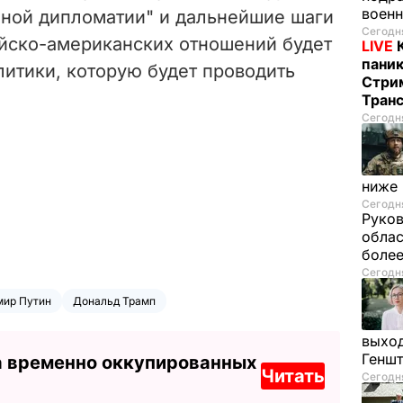
воен
нной дипломатии" и дальнейшие шаги
Сегодня
йско-американских отношений будет
LIVE
паник
литики, которую будет проводить
Стрим
Тран
Сегодня
ниже
Сегодня
Руков
облас
более
Сегодня
мир Путин
Дональд Трамп
выход
Генш
а временно оккупированных
Читать
Сегодня