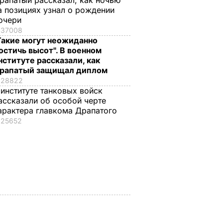
рапатый рассказал, как ночью
а позициях узнал о рождении
очери
37008
Такие могут неожиданно
остичь высот". В военном
нституте рассказали, как
рапатый защищал диплом
ат
"Пригласили лето в
"Получаются очень
28822
 о
банки". Яблоки на
вкусными, с легкой
 институте танковых войск
зиму без
"квашеной" ноткой".
ассказали об особой черте
ьности.
стерилизации –
Эти
арактера главкома Драпатого
овала
вкусно, как в
консервированные
25652
детстве
помидоры точно не
взорвут крышки
ЬВАР
7 августа, 13.50
БУЛЬВАР
7 августа, 13.08
БУЛЬВАР