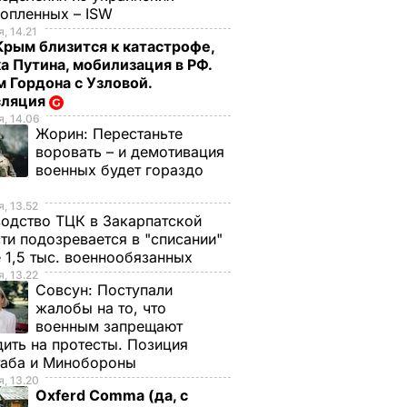
нопленных – ISW
, 14.21
Крым близится к катастрофе,
а Путина, мобилизация в РФ.
 Гордона с Узловой.
сляция
, 14.06
Жорин:
Перестаньте
воровать – и демотивация
военных будет гораздо
, 13.52
одство ТЦК в Закарпатской
ти подозревается в "списании"
 1,5 тыс. военнообязанных
, 13.22
Совсун:
Поступали
жалобы на то, что
военным запрещают
ить на протесты. Позиция
таба и Минобороны
, 13.20
Oxferd Comma (да, с