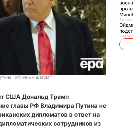
военн
проте
Мино
7 авгус
Эйдм
подст
7 авгус
Путина "отличным шагом"
нт США Дональд Трамп
ие главы РФ Владимира Путина не
иканских дипломатов в ответ на
дипломатических сотрудников из