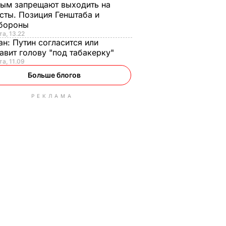
ым запрещают выходить на
сты. Позиция Генштаба и
бороны
та, 13.22
ан:
Путин согласится или
авит голову "под табакерку"
та, 11.09
Больше блогов
РЕКЛАМА