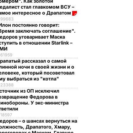
омером". Как золотой
едалист стал главкомом ВСУ –
амое интересное о Драпатом
99683
Илон постоянно говорит:
Время заключать соглашение".
едоров уговаривает Маска
ступить в отношении Starlink –
СМИ
61959
рапатый рассказал о самой
линной ночи в своей жизни и о
еловеке, который посоветовал
му выбраться из "котла"
23388
сточник из ОП исключил
озвращение Федорова в
инобороны. У экс-министра
тветили
18597
едоров – о шансах вернуться на
олжность, Драпатого, Хмару,
ереговорах с Маском. Главное