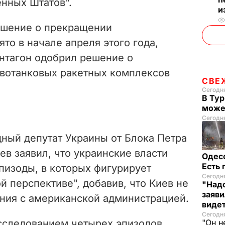
нных Штатов".
и
решение о прекращении
то в начале апреля этого года,
ентагон одобрил решение о
вотанковых ракетных комплексов
СВЕ
Сегодня
В Тур
може
Сегодня
ный депутат Украины от Блока Петра
в заявил, что украинские власти
Одес
Есть
пизоды, в которых фигурирует
Сегодня
й перспективе", добавив, что Киев не
"Надо
заяви
ния с американской администрацией.
виде
Сегодн
асследованием четырех эпизодов
"Он н