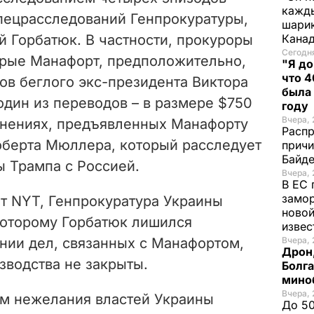
кажды
пецрасследований Генпрокуратуры,
шарик
й Горбатюк. В частности, прокуроры
Кана
Сегодня
орые Манафорт, предположительно,
"Я до
что 4
ов беглого экс-президента Виктора
была
дин из переводов – в размере $750
году
Вчера, 
винениях, предъявленных Манафорту
Распр
берта Мюллера, который расследует
причи
Байде
 Трампа с Россией.
Вчера, 
В ЕС 
замо
ет NYT, Генпрокуратура Украины
новой
 которому Горбатюк лишился
изве
нии дел, связанных с Манафортом,
Вчера, 
Дрон,
зводства не закрыты.
Болга
мино
Вчера, 
м нежелания властей Украины
До 50