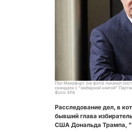
Пол Манафорт (на фото) покинул пос
скандала с "амбарной книгой" Парти
Фото: EPA
Расследование дел, в ко
бывший глава избирател
США Дональда Трампа, "