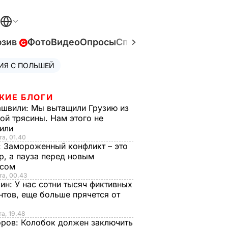
юзив
Фото
Видео
Опросы
Спецпроекты
Война в У
ИЯ С ПОЛЬШЕЙ
ЖИЕ БЛОГИ
ашвили:
Мы вытащили Грузию из
ой трясины. Нам этого не
тили
та, 01.40
:
Замороженный конфликт – это
р, а пауза перед новым
исом
та, 00.43
рин:
У нас сотни тысяч фиктивных
нтов, еще больше прячется от
та, 19.48
оров:
Колобок должен заключить