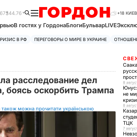
.67
$44.76
+18 КИЕВ
ервью
В гостях у Гордона
Блоги
Бульвар
LIVE
Экскл
РИЗИС В РФ
ПЕРЕГОВОРЫ О МИРЕ В УКРАИНЕ
ОТНОШЕН
СВЕ
Саак
русск
прос
ла расследование дел
8 авгус
Юнус
, боясь оскорбить Трампа
не ми
криз
8 авгус
л також можна прочитати українською
Каза
студе
ТЦК
7 авгус
Невз