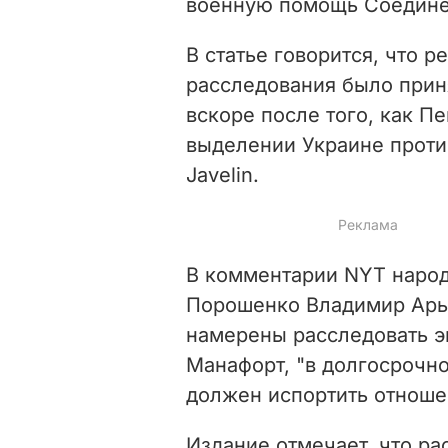
военную помощь Соедине
В статье говорится, что 
расследования было приня
вскоре после того, как П
выделении Украине проти
Javelin.
В комментарии NYT народ
Порошенко Владимир Арье
намерены расследовать э
Манафорт, "в долгосрочно
должен испортить отноше
Издание отмечает, что р