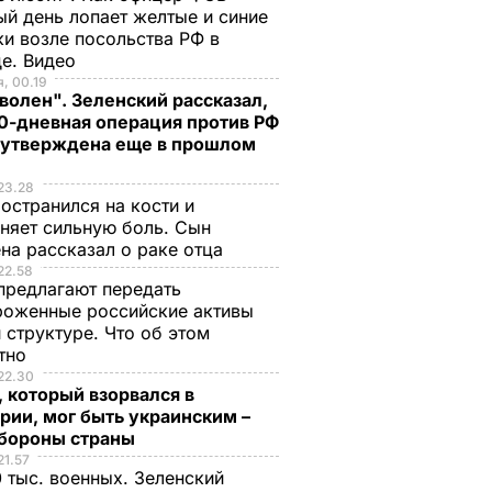
й день лопает желтые и синие
и возле посольства РФ в
де. Видео
, 00.19
волен". Зеленский рассказал,
0-дневная операция против РФ
 утверждена еще в прошлом
23.28
остранился на кости и
няет сильную боль. Сын
на рассказал о раке отца
22.58
предлагают передать
роженные российские активы
 структуре. Что об этом
стно
22.30
 который взорвался в
рии, мог быть украинским –
бороны страны
21.57
 тыс. военных. Зеленский