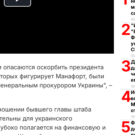
н
P
м
с
l
2
"
a
"
Ф
у
y
V
3
Д
и опасаются оскорбить президента
д
i
ч
оторых фигурирует Манафорт, были
е
енеральным прокурором Украины", –
d
4
И
в
e
М
тношении бывшего главы штаба
о
o
тельны для украинского
5
Ф
лубоко полагается на финансовую и
д
п