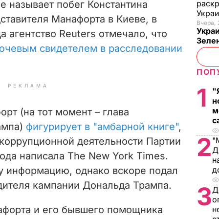
е называет побег Константина
раскр
Укра
ставителя Манафорта в Киеве, в
Вчера, 
Украи
а агентство Reuters отмечало, что
Зеле
ючевым свидетелем в расследовании
ПОП
РЕКЛАМА
1
"
н
м
орт (на тот момент – глава
с
ампа)
фигурирует в "амбарной книге"
,
2
 коррупционной деятельности Партии
"
Д
года написала The New York Times.
н
у информацию, однако вскоре подал
д
одителя кампании Дональда Трампа.
3
Д
о
нафорта и его бывшего помощника
н