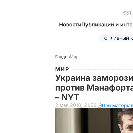
€51
Новости
Публикации и инт
ТОПЛИВНЫЙ К
Гордон
Мир
МИР
Украина заморози
против Манафорта
– NYT
2 мая 2018, 21.58
Цей матеріа