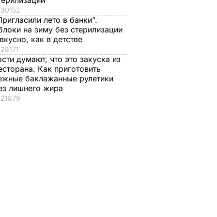
терилизации
30152
Пригласили лето в банки".
блоки на зиму без стерилизации
 вкусно, как в детстве
28171
ости думают, что это закуска из
есторана. Как приготовить
ежные баклажанные рулетики
ез лишнего жира
21879