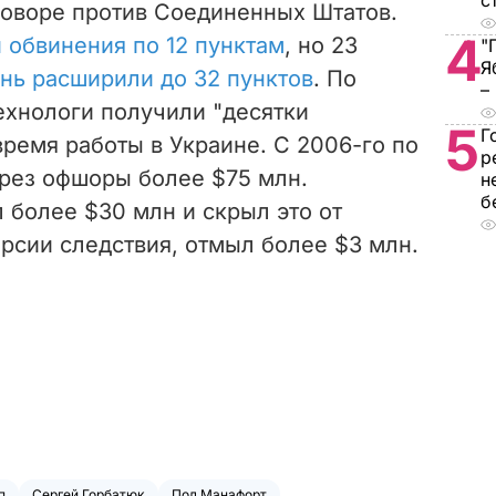
с
говоре против Соединенных Штатов.
4
 обвинения по 12 пунктам
, но 23
"
Я
нь расширили до 32 пунктов
. По
–
ехнологи получили "десятки
5
Г
ремя работы в Украине. С 2006-го по
р
ерез офшоры более $75 млн.
н
б
 более $30 млн и скрыл это от
ерсии следствия, отмыл более $3 млн.
п
Сергей Горбатюк
Пол Манафорт