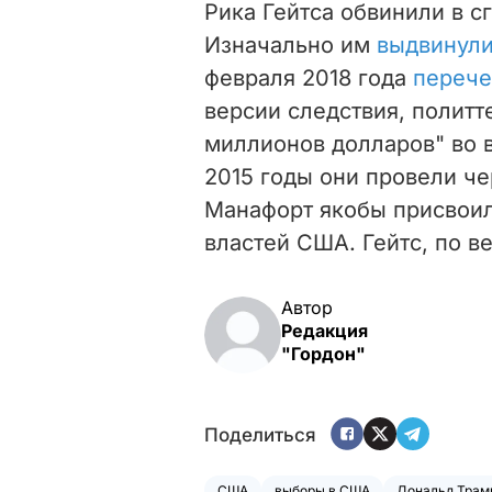
Рика Гейтса обвинили в с
Изначально им
выдвинули
февраля 2018 года
перече
версии следствия, политт
миллионов долларов" во в
2015 годы они провели ч
Манафорт якобы присвоил
властей США. Гейтс, по в
Автор
Редакция
"Гордон"
Поделиться
США
выборы в США
Дональд Трам