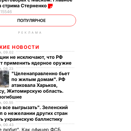
з стрима Стерненко
15546
ПОПУЛЯРНОЕ
РЕКЛАМА
ЖИЕ НОВОСТИ
, 09.02
ции не исключают, что РФ
т применить ядерное оружие
, 08.23
"Целенаправленно бьет
по жилым домам". РФ
атаковала Харьков,
су, Житомирскую область.
 погибшие
, 00.55
 все выгрызать". Зеленский
л о нежелании других стран
ть украинскую баллистику
я, 00.43
е любит". Как офицер ФСБ