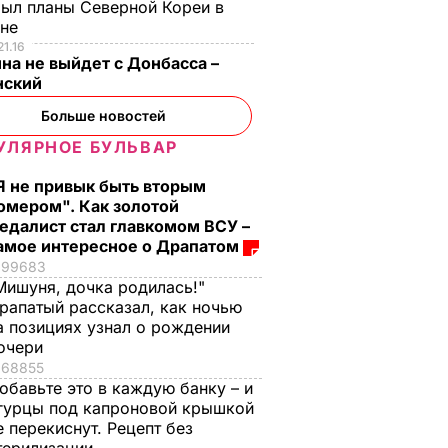
ыл планы Северной Кореи в
ине
21.16
на не выйдет с Донбасса –
нский
Больше новостей
УЛЯРНОЕ БУЛЬВАР
Я не привык быть вторым
омером". Как золотой
едалист стал главкомом ВСУ –
амое интересное о Драпатом
99683
Мишуня, дочка родилась!"
рапатый рассказал, как ночью
а позициях узнал о рождении
очери
68855
обавьте это в каждую банку – и
гурцы под капроновой крышкой
е перекиснут. Рецепт без