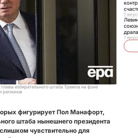
контр
счас
7 авгус
Леви
союзн
драла
7 август
т главы избирательного штаба Трампа на фоне
и регионов
торых фигурирует Пол Манафорт,
ьного штаба нынешнего президента
слишком чувствительно для