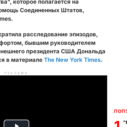
ва", которое полагается на
омощь Соединенных Штатов,
imes.
кратила расследование эпизодов,
афортом, бывшим руководителем
ынешнего президента США Дональда
ся в материале
The New York Times
.
РЕКЛАМА
ПОП
1
"