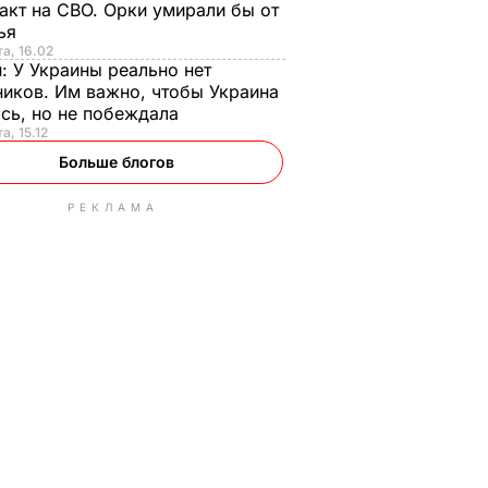
акт на СВО. Орки умирали бы от
тья
та, 16.02
н:
У Украины реально нет
иков. Им важно, чтобы Украина
сь, но не побеждала
а, 15.12
Больше блогов
РЕКЛАМА