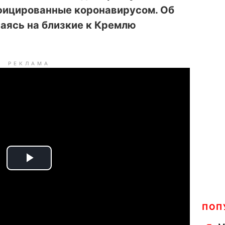
фицированные коронавирусом. Об
лаясь на близкие к Кремлю
РЕКЛАМА
P
l
ПОП
a