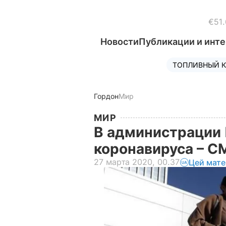
€51.
Новости
Публикации и инт
ТОПЛИВНЫЙ К
Гордон
Мир
МИР
В администрации 
коронавируса – 
27 марта 2020, 00.37
Цей мате