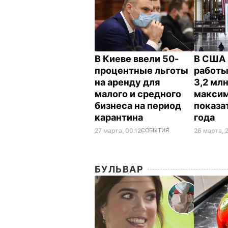
В Киеве ввели 50-
В США 
процентные льготы
работы
на аренду для
3,2 млн
малого и средного
макси
бизнеса на период
показа
карантина
года
27 марта, 00.12
СОБЫТИЯ
26 марта, 
БУЛЬВАР