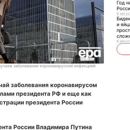
Год н
Росси
6 авгус
Биде
и яйц
прост
слож
6 авгус
лучаев заболевания коронавирусной инфекцией
учай заболевания коронавирусом
лами президента РФ и еще как
истрации президента России
ента России Владимира Путина