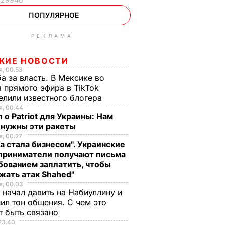
ПОПУЛЯРНОЕ
РЕКЛАМА
ЖИЕ НОВОСТИ
, 00.53
а за власть. В Мексике во
 прямого эфира в TikTok
елили известного блогера
, 00.44
 о Patriot для Украины: Нам
 нужны эти ракеты
, 00.27
а стала бизнесом". Украинские
приниматели получают письма
бованием заплатить, чтобы
жать атак Shahed"
, 00.03
 начал давить на Набиуллину и
ил тон общения. С чем это
т быть связано
23.40