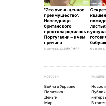
"Это очень ценное
Секрет
преимущество".
кваше
Наследница
помидо
британского
листья
престола родилась в
уксуса
Португалии – в чем
готови
причина
бабуш
6 августа, 23.56
БУЛЬВАР
6 августа, 
НОВОСТИ
РАЗДЕЛЫ
Война в Украине
Новост
Политика
Публик
Деньги
интерв
Мир
В гостя