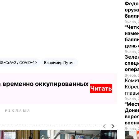
Федо
оруж
балл
Вчера, 
"Четк
намек
балли
день 
Вчера, 
Зеле
спец
S-CoV-2 / COVID-19
Владимир Путин
опера
Вчера, 
Комит
а временно оккупированных
Корец
Читать
глав
Вчера, 
"Мест
Донец
РЕКЛАМА
вероя
воен
Вчера, 