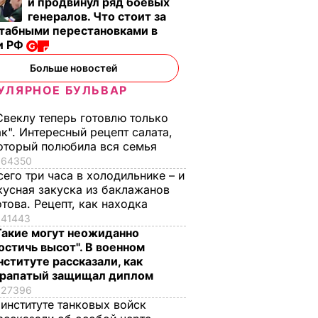
и продвинул ряд боевых
генералов. Что стоит за
табными перестановками в
и РФ
Больше новостей
УЛЯРНОЕ БУЛЬВАР
ть ли
иться
Свеклу теперь готовлю только
ом
ак". Интересный рецепт салата,
оторый полюбила вся семья
ео
64350
СТВО
сего три часа в холодильнике – и
кусная закуска из баклажанов
отова. Рецепт, как находка
41443
Такие могут неожиданно
остичь высот". В военном
нституте рассказали, как
рапатый защищал диплом
27396
 институте танковых войск