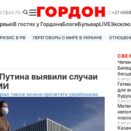
67
$44.76
+27 КИЕ
ервью
В гостях у Гордона
Блоги
Бульвар
LIVE
Эксклю
РИЗИС В РФ
ПЕРЕГОВОРЫ О МИРЕ В УКРАИНЕ
ОТНОШЕН
СВЕ
Чепи
Билец
бесц
Путина выявили случаи
6 авгус
Гетма
СМИ
для в
ріал також можна прочитати українською
буду
6 авгус
Матв
непол
хорош
6 авгус
Казан