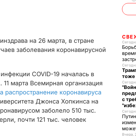
СВЕ
нздрава на 26 марта, в стране
Сегодня
Борьб
учаев заболевания коронавирусной
время
застр
Сегодня
Трамп
инфекции COVID-19 началась в
тоже
е. 11 марта Всемирная организация
Сегодня
"Войн
а распространение коронавируса
пред
с тре
иверситета Джонса Хопкинса на
"избе
оронавирусом заболело 510 тыс.
Сегодня
Путин
ерли, почти 121 тыс. человек
измен
може
Вчера, 