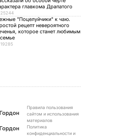
ассказали об особой черте
арактера главкома Драпатого
, что
"Хрустящие
Жену Роналду
25244
ежные "Поцелуйчики" к чаю.
.
снаружи и нежные
назвали толстой. Ч
ростой рецепт невероятного
нейшей
внутри". Самые
сказал ее обидчик
еченья, которое станет любимым
вкусные жареные
футболист
 семье
кабачки
ВАР
6 августа, 17.50
БУЛЬВАР
19285
6 августа, 18.09
БУЛЬВАР
Правила пользования
Гордон
сайтом и использования
материалов
Политика
Гордон
конфиденциальности и