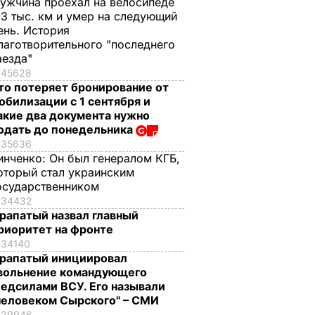
ужчина проехал на велосипеде
,3 тыс. км и умер на следующий
ень. История
лаготворительного "последнего
аезда"
45628
то потеряет бронирование от
обилизации с 1 сентября и
акие два документа нужно
одать до понедельника
35636
инченко:
Он был генералом КГБ,
оторый стал украинским
осударственником
34432
рапатый назвал главный
риоритет на фронте
34140
рапатый инициировал
вольнение командующего
едсилами ВСУ. Его называли
человеком Сырского" – СМИ
29946