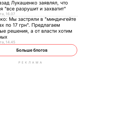
азад Лукашенко заявлял, что
я "все разрушит и захватит"
та, 16.07
нко:
Мы застряли в "миндичгейте
ах по 17 грн". Предлагаем
ые решения, а от власти хотим
ных
та, 14.45
Больше блогов
РЕКЛАМА