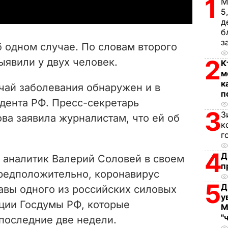
1
М
y
5
д
V
б
з
 одном случае. По словам второго
i
2
ыявили у двух человек.
К
м
d
к
чай заболевания обнаружен и в
п
e
дента РФ. Пресс-секретарь
3
З
ва заявила журналистам, что ей об
o
к
г
4
Д
 аналитик Валерий Соловей в своем
п
 предположительно, коронавирус
5
Д
авы одного из российских силовых
у
кции Госдумы РФ, которые
М
"
последние две недели.