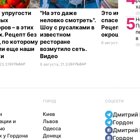
р
х
 упругости
"На это даже
Это именно то
5
Н
ных
неловко смотреть".
спасет в жару
П
ров – в этих
Шоу с русалками в
Рецепт вкус
п
х. Рецепт без
известном
окрошки
в
, по которому
ресторане
6 августа, 18.21
БУЛЬ
ли еще наши
возмутило сеть.
ки
Видео
23.31
БУЛЬВАР
6 августа, 21.33
БУЛЬВАР
ГОРОД
СОЦСЕТИ
и
Киев
Дмитрий 
ации и
Львов
Гордон
ью
Одесса
Дмитрий 
х у Гордона
Донецк
Гордон