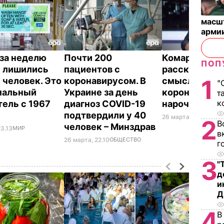
масш
арми
за неделю
Почти 200
Комаровский
ПОП
 лишились
пациентов с
рассказал, ес
1
 человек. Это
коронавирусом. В
смысл зараз
"
мальный
Украине за день
коронавирус
т
к
тель с 1967
диагноз COVID-19
нарочно. Вид
подтвердили у 40
26 марта, 21.47
ОБЩЕ
2
В
человек – Минздрав
23.13
МИР
в
26 марта, 22.10
ОБЩЕСТВО
г
3
"
д
и
Д
4
В