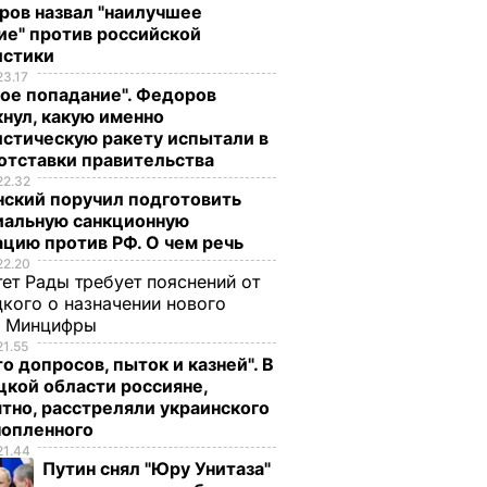
ров назвал "наилучшее
ие" против российской
истики
23.17
ое попадание". Федоров
нул, какую именно
стическую ракету испытали в
отставки правительства
22.32
нский поручил подготовить
иальную санкционную
цию против РФ. О чем речь
22.20
ет Рады требует пояснений от
кого о назначении нового
ы Минцифры
21.55
о допросов, пыток и казней". В
кой области россияне,
тно, расстреляли украинского
нопленного
21.44
Путин снял "Юру Унитаза"