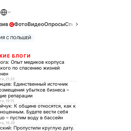
В
зив
Фото
Видео
Опросы
Спецпроекты
Война в Ук
ИЯ С ПОЛЬШЕЙ
ЖИЕ БЛОГИ
нога:
Опыт медиков корпуса
кого по спасению жизней
енен
та, 21.32
нцев:
Единственный источник
озмещения убытков бизнеса –
щие репарации
та, 19.15
ийчук:
К общине относятся, как к
ноценным. Будете вести себя
о – пустим воду в бассейн
та, 16.26
ский:
Пропустили круглую дату.