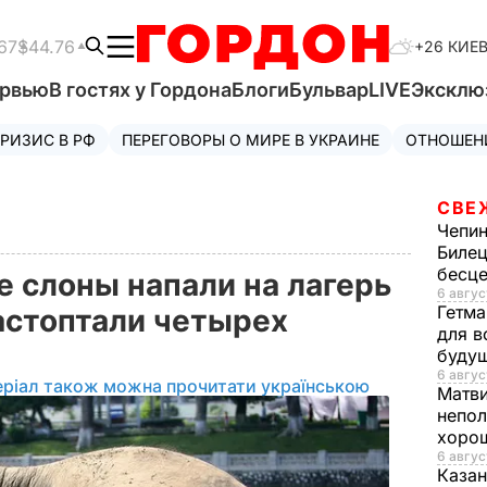
67
$44.76
+26 КИЕ
ервью
В гостях у Гордона
Блоги
Бульвар
LIVE
Эксклю
РИЗИС В РФ
ПЕРЕГОВОРЫ О МИРЕ В УКРАИНЕ
ОТНОШЕН
СВЕ
Чепи
Билец
бесц
е слоны напали на лагерь
6 авгус
Гетма
астоптали четырех
для в
буду
6 авгус
еріал також можна прочитати українською
Матв
непол
хорош
6 авгус
Казан