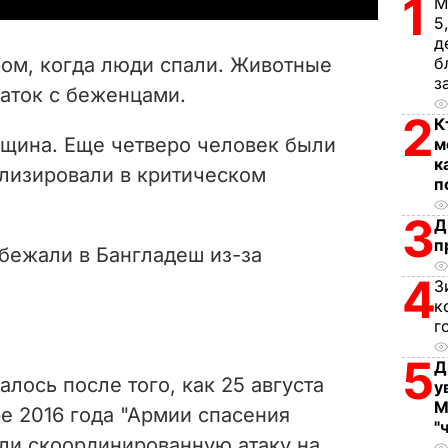
1
М
5
V
д
ом, когда люди спали. Животные
б
i
з
латок с беженцами.
2
К
d
нщина. Еще четверо человек были
м
к
e
ализировали в критическом
п
o
3
Д
п
бежали в Бангладеш из-за
4
З
к
г
5
Д
лось после того, как 25 августа
у
М
е 2016 года "Армии спасения
"
ли скоординированную атаку на