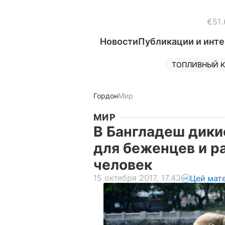
€51.
Новости
Публикации и инт
ТОПЛИВНЫЙ К
Гордон
Мир
МИР
В Бангладеш дики
для беженцев и р
человек
15 октября 2017, 17.43
Цей мат