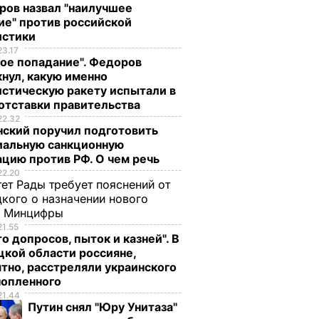
ров назвал "наилучшее
ие" против российской
истики
23.17
ое попадание". Федоров
нул, какую именно
стическую ракету испытали в
отставки правительства
22.32
нский поручил подготовить
иальную санкционную
цию против РФ. О чем речь
22.20
ет Рады требует пояснений от
кого о назначении нового
ы Минцифры
21.55
о допросов, пыток и казней". В
кой области россияне,
тно, расстреляли украинского
нопленного
21.44
Путин снял "Юру Унитаза"