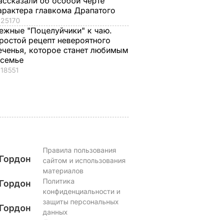
ассказали об особой черте
.
снаружи и нежные
назвали толстой. Ч
арактера главкома Драпатого
25170
нейшей
внутри". Самые
сказал ее обидчик
ежные "Поцелуйчики" к чаю.
вкусные жареные
футболист
ростой рецепт невероятного
кабачки
ВАР
6 августа, 17.50
БУЛЬВАР
еченья, которое станет любимым
6 августа, 18.09
БУЛЬВАР
 семье
18551
Правила пользования
Гордон
сайтом и использования
материалов
Политика
Гордон
конфиденциальности и
защиты персональных
Гордон
данных