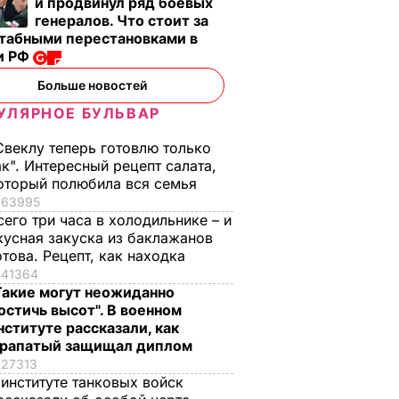
и продвинул ряд боевых
генералов. Что стоит за
табными перестановками в
и РФ
Больше новостей
дессы
В Мьянме сожгли
УЛЯРНОЕ БУЛЬВАР
Видео
около 200 сел
мусульман-
Свеклу теперь готовлю только
РИКОЛЫ
ак". Интересный рецепт салата,
рохинджа – ООН
оторый полюбила вся семья
20 сентября, 07.33
МИР
63995
сего три часа в холодильнике – и
кусная закуска из баклажанов
отова. Рецепт, как находка
41364
Такие могут неожиданно
остичь высот". В военном
нституте рассказали, как
рапатый защищал диплом
27313
 институте танковых войск
, что
"Хрустящие
Жену Роналду