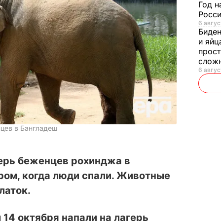
Год н
Росси
6 авгус
Биде
и яйц
прост
слож
6 авгус
нцев в Бангладеш
герь беженцев рохинджа в
ром, когда люди спали. Животные
латок.
 14 октября напали на лагерь