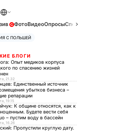
В
зив
Фото
Видео
Опросы
Спецпроекты
Война в Ук
ИЯ С ПОЛЬШЕЙ
ЖИЕ БЛОГИ
нога:
Опыт медиков корпуса
кого по спасению жизней
енен
та, 21.32
нцев:
Единственный источник
озмещения убытков бизнеса –
щие репарации
та, 19.15
ийчук:
К общине относятся, как к
ноценным. Будете вести себя
о – пустим воду в бассейн
та, 16.26
ский:
Пропустили круглую дату.