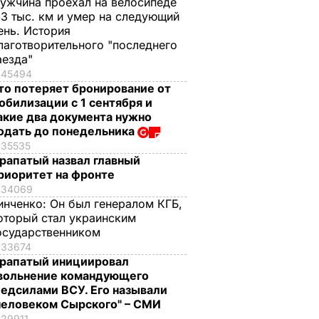
ужчина проехал на велосипеде
,3 тыс. км и умер на следующий
ень. История
лаготворительного "последнего
аезда"
45494
то потеряет бронирование от
обилизации с 1 сентября и
акие два документа нужно
одать до понедельника
35535
рапатый назвал главный
риоритет на фронте
34069
инченко:
Он был генералом КГБ,
оторый стал украинским
осударственником
33674
рапатый инициировал
вольнение командующего
едсилами ВСУ. Его называли
человеком Сырского" – СМИ
29911