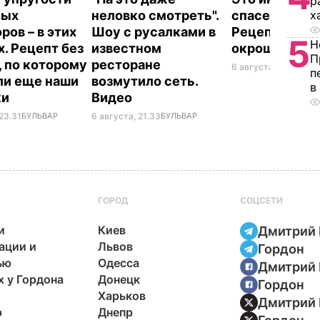
р
ных
неловко смотреть".
спасет в жару
х
ров – в этих
Шоу с русалками в
Рецепт вкус
5
Н
х. Рецепт без
известном
окрошки
П
, по которому
ресторане
6 августа, 18.21
БУЛЬ
п
ли еще наши
возмутило сеть.
в
ки
Видео
23.31
БУЛЬВАР
6 августа, 21.33
БУЛЬВАР
ГОРОД
СОЦСЕТИ
и
Киев
Дмитрий 
ации и
Львов
Гордон
ью
Одесса
Дмитрий 
х у Гордона
Донецк
Гордон
Харьков
Дмитрий 
р
Днепр