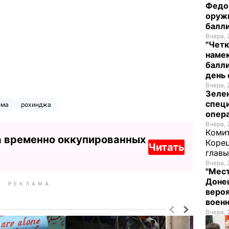
Федо
оруж
балл
Вчера, 
"Четк
намек
балли
день 
Вчера, 
Зеле
спец
нма
рохинджа
опера
Вчера, 
Комит
а временно оккупированных
Корец
Читать
глав
Вчера, 
"Мест
Донец
РЕКЛАМА
вероя
воен
Вчера, 