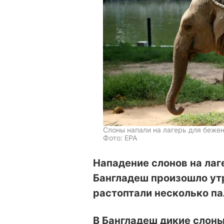
Слоны напали на лагерь для беже
Фото: EPA
Нападение слонов на ла
Бангладеш произошло ут
растоптали несколько па
В Бангладеш дикие слоны