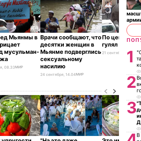
масш
арми
ед Мьянмы в
Врачи сообщают, что
По центру О
ПОП
рицает
десятки женщин в
гулял слон. 
1
д мусульман-
Мьянме подверглись
"
21 сентября, 17.08
П
т
джа
сексуальному
к
насилию
я, 08.33
МИР
24 сентября, 14.04
МИР
2
В
в
г
3
"
д
и
Д
4
В
 упругости
"На это даже
Это именно то