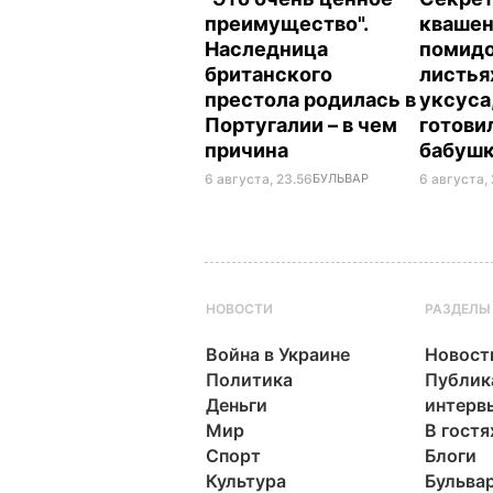
преимущество".
кваше
Наследница
помидо
британского
листья
престола родилась в
уксуса
Португалии – в чем
готови
причина
бабуш
6 августа, 23.56
БУЛЬВАР
6 августа, 
НОВОСТИ
РАЗДЕЛЫ
Война в Украине
Новост
Политика
Публик
Деньги
интерв
Мир
В гостя
Спорт
Блоги
Культура
Бульва