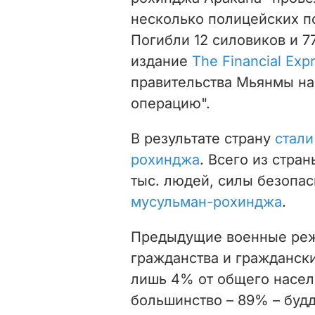
несколько полицейских п
Погибли 12 силовиков и 7
издание
The Financial Exp
правительства Мьянмы на
операцию".
В результате страну
стали
рохинджа
. Всего из стра
тыс. людей, силы безопа
мусульман-рохинджа
.
Предыдущие военные ре
гражданства и гражданск
лишь 4% от общего насел
большинство – 89% – буд