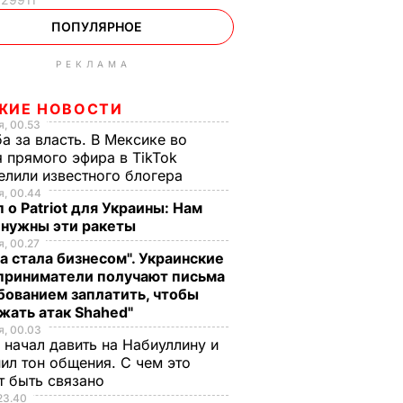
ПОПУЛЯРНОЕ
РЕКЛАМА
ЖИЕ НОВОСТИ
, 00.53
а за власть. В Мексике во
 прямого эфира в TikTok
елили известного блогера
, 00.44
 о Patriot для Украины: Нам
 нужны эти ракеты
, 00.27
а стала бизнесом". Украинские
приниматели получают письма
бованием заплатить, чтобы
жать атак Shahed"
, 00.03
 начал давить на Набиуллину и
ил тон общения. С чем это
т быть связано
23.40