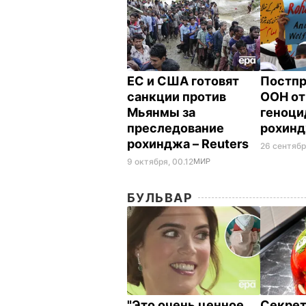
ЕС и США готовят
Постпр
санкции против
ООН от
Мьянмы за
геноци
преследование
рохин
рохинджа – Reuters
26 сентябр
9 октября, 00.12
МИР
БУЛЬВАР
"Это очень ценное
Секрет