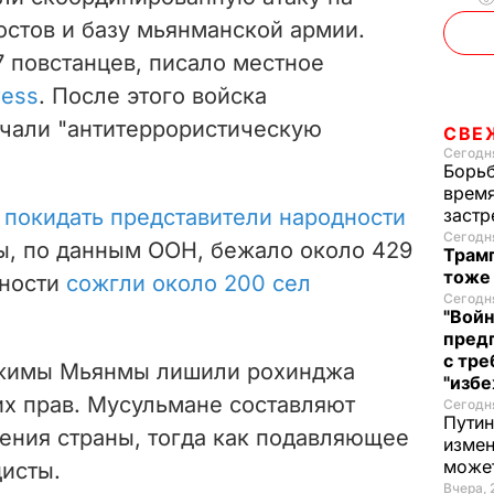
остов и базу мьянманской армии.
7 повстанцев, писало местное
ress
. После этого войска
чали "антитеррористическую
СВЕ
Сегодня
Борьб
время
 покидать представители народности
застр
Сегодня
ны, по данным ООН, бежало около 429
Трамп
тоже
сности
сожгли около 200 сел
Сегодня
"Войн
пред
с тре
жимы Мьянмы лишили рохинджа
"избе
их прав. Мусульмане составляют
Сегодня
Путин
ения страны, тогда как подавляющее
измен
може
дисты.
Вчера, 