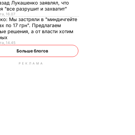
азад Лукашенко заявлял, что
я "все разрушит и захватит"
та, 16.07
нко:
Мы застряли в "миндичгейте
ах по 17 грн". Предлагаем
ые решения, а от власти хотим
ных
та, 14.45
Больше блогов
РЕКЛАМА