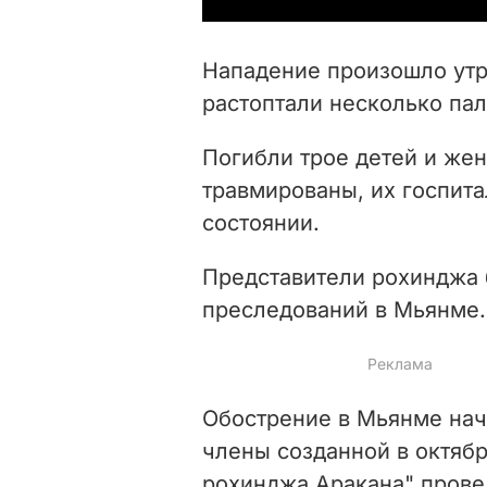
Нападение произошло утр
растоптали несколько па
Погибли трое детей и же
травмированы, их госпит
состоянии.
Представители рохинджа 
преследований в Мьянме.
Обострение в Мьянме нача
члены созданной в октябр
рохинджа Аракана" прове