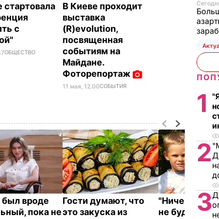
Сегодня
е стартовала
В Киеве проходит
Больш
ренция
выставка
азарт
ть с
(R)evolution,
зараб
ой"
посвященная
Акту
событиям на
37
ОБЩЕСТВО
Майдане.
Фоторепортаж
ПОП
11 мая, 12.00
СОБЫТИЯ
1
"
н
с
и
2
"
Д
н
д
3
Д
 был вроде
Гости думают, что
"Ничего навя
о
ьный, пока не
это закуска из
не буду". Др
н