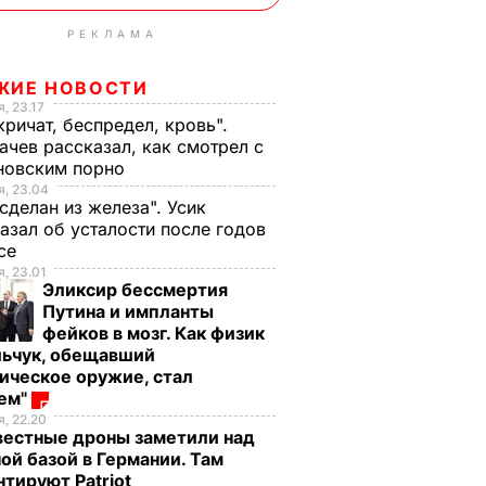
РЕКЛАМА
ЖИЕ НОВОСТИ
, 23.17
кричат, беспредел, кровь".
чев рассказал, как смотрел с
новским порно
, 23.04
 сделан из железа". Усик
азал об усталости после годов
ксе
, 23.01
Эликсир бессмертия
Путина и импланты
фейков в мозг. Как физик
льчук, обещавший
ическое оружие, стал
оем"
, 22.20
вестные дроны заметили над
ой базой в Германии. Там
тируют Patriot