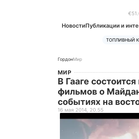
€51.
Новости
Публикации и инт
ТОПЛИВНЫЙ К
Гордон
Мир
МИР
В Гааге состоитс
фильмов о Майдан
событиях на вост
16 мая 2014, 20.55