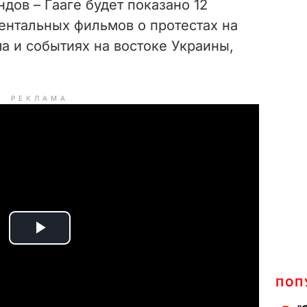
дов – Гааге будет показано 12
нтальных фильмов о протестах на
а и событиях на востоке Украины,
РЕКЛАМА
P
l
ПОП
a