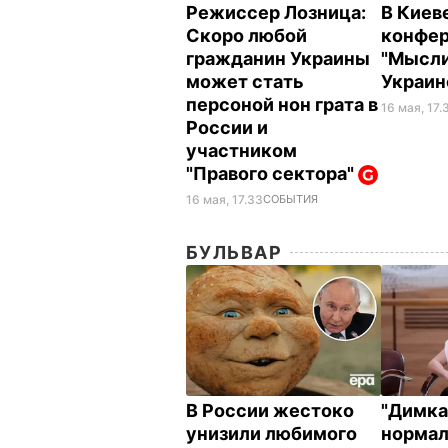
Режиссер Лозница:
В Киев
Скоро любой
конфе
гражданин Украины
"Мысли
может стать
Украин
персоной нон грата в
16 мая, 17.
России и
участником
"Правого сектора"
16 мая, 17.33
СОБЫТИЯ
БУЛЬВАР
В России жестоко
"Димка
унизили любимого
нормал