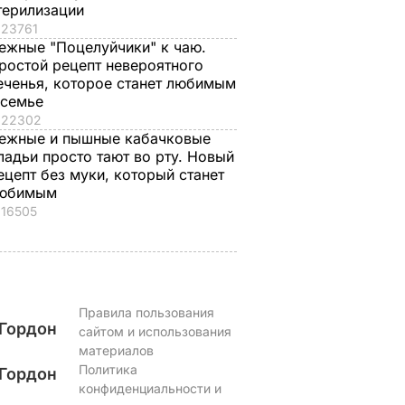
акую
мягких, словно пух,
будет невероятны
терилизации
ыбрал
пирожков готова.
23761
7 августа, 17.29
БУЛЬВАР
ежные "Поцелуйчики" к чаю.
Самый лучший
ростой рецепт невероятного
рецепт
ЬВАР
еченья, которое станет любимым
7 августа, 18.16
БУЛЬВАР
 семье
22302
ежные и пышные кабачковые
ладьи просто тают во рту. Новый
ецепт без муки, который станет
юбимым
16505
Правила пользования
Гордон
сайтом и использования
материалов
Политика
Гордон
конфиденциальности и