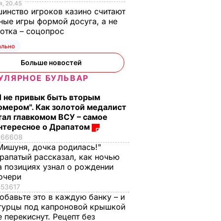
, 20.45
инство игроков казино считают
ные игры формой досуга, а не
отка – соцопрос
ально
Больше новостей
УЛЯРНОЕ БУЛЬВАР
Я не привык быть вторым
омером". Как золотой медалист
тал главкомом ВСУ – самое
нтересное о Драпатом
66608
Мишуня, дочка родилась!"
рапатый рассказал, как ночью
а позициях узнал о рождении
очери
53617
обавьте это в каждую банку – и
зывать
Смешайте это с
Три важных шага – 
гурцы под капроновой крышкой
апатый
мукой – и целая гора
ваш салат из свекл
е перекиснут. Рецепт без