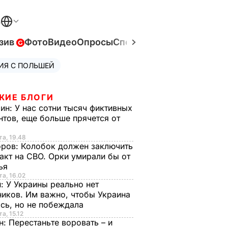
В
зив
Фото
Видео
Опросы
Спецпроекты
Война в Ук
ИЯ С ПОЛЬШЕЙ
ЖИЕ БЛОГИ
рин:
У нас сотни тысяч фиктивных
нтов, еще больше прячется от
та, 19.48
оров:
Колобок должен заключить
акт на СВО. Орки умирали бы от
тья
та, 16.02
н:
У Украины реально нет
иков. Им важно, чтобы Украина
сь, но не побеждала
а, 15.12
н:
Перестаньте воровать – и