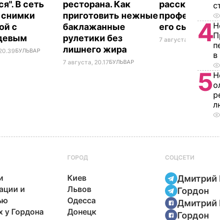
я". В сеть
ресторана. Как
рассказал, к
с
 снимки
приготовить нежные
профессию в
4
Н
ой с
баклажанные
его сын
П
девым
рулетики без
7 августа, 19.44
БУЛ
п
лишнего жира
 20.39
БУЛЬВАР
в
7 августа, 20.17
БУЛЬВАР
5
Н
о
р
л
ГОРОД
СОЦСЕТИ
и
Киев
Дмитрий 
ации и
Львов
Гордон
ью
Одесса
Дмитрий 
х у Гордона
Донецк
Гордон