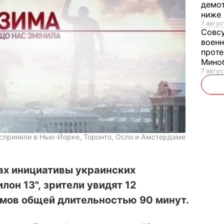
демот
ниже
7 авгус
Совс
военн
проте
Мино
7 авгус
осприняли в Нью-Йорке, Торонто, Осло и Амстердаме
ах инициативы украинских
лон 13", зрители увидят 12
ов общей длительностью 90 минут.