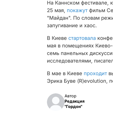
На Каннском фестивале, к
25 мая,
покажут
фильм Сер
"Майдан". По словам реж
запугивание и хаос.
В Киеве
стартовала
конфер
мая в помещениях Киево-
семь панельных дискусси
исследователями, писате
В мае в Киеве
проходит
в
Эрика Буве
(R)evolution,
Автор
Редакция
"Гордон"