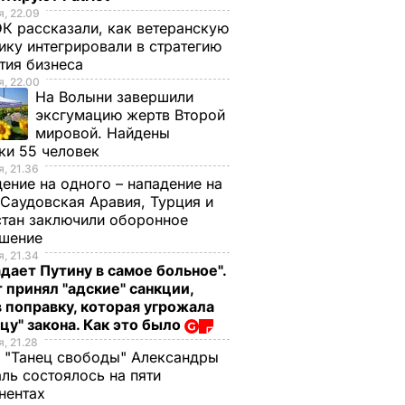
, 22.09
К рассказали, как ветеранскую
ику интегрировали в стратегию
тия бизнеса
, 22.00
На Волыни завершили
эксгумацию жертв Второй
мировой. Найдены
ки 55 человек
, 21.36
ение на одного – нападение на
 Саудовская Аравия, Турция и
тан заключили оборонное
ашение
, 21.34
дает Путину в самое больное".
 принял "адские" санкции,
 поправку, которая угрожала
цу" закона. Как это было
, 21.28
 "Танец свободы" Александры
ль состоялось на пяти
нентах