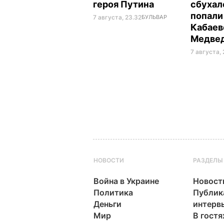
героя Путина
сбухалс
попали
7 августа, 23.32
БУЛЬВАР
Кабаев
Медве
7 августа,
НОВОСТИ
РАЗДЕЛЫ
Война в Украине
Новост
Политика
Публик
Деньги
интерв
Мир
В гостя