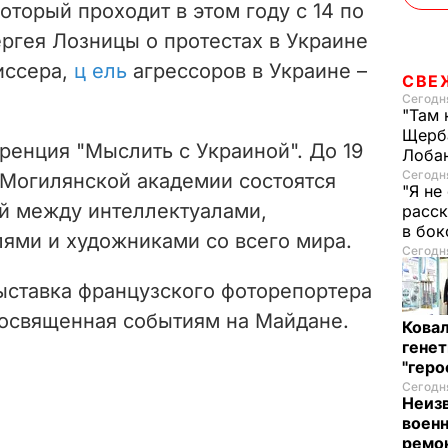
оторый проходит в этом году с 14 по
гея Лозницы о протестах в Украине
иссера,
ц
ель
агрессоров в Украине –
СВЕ
Сегодня
"Там 
Щерба
енция "Мыслить с Украиной". До 19
Лоба
Сегодня
Могилянской академии состоятся
"Я не
й между интеллектуалами,
расск
в бо
лями и художниками со всего мира.
Сегодня
ыставка
французского фоторепортера
 посвященная событиям на Майдане.
Кова
генет
"гер
Сегодня
Неиз
военн
ремон