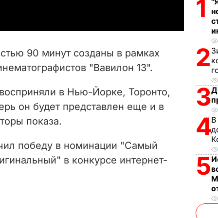
1
"
н
y
с
и
V
2
З
тью 90 минут созданы в рамках
к
i
нематографистов "Вавилон 13".
г
d
3
Д
 восприняли в Нью-Йорке, Торонто,
п
e
ерь он будет представлен еще и в
4
В
аторы показа.
o
д
К
учил победу в номинации "Самый
5
И
игинальный" в конкурсе интернет-
в
М
о