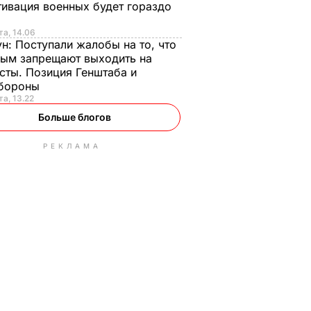
ивация военных будет гораздо
та, 14.06
ун:
Поступали жалобы на то, что
ым запрещают выходить на
сты. Позиция Генштаба и
бороны
та, 13.22
Больше блогов
РЕКЛАМА