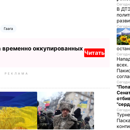
Сегодня
В ДТЭ
полит
разви
Сегодня
Гаага
а временно оккупированных
остан
Читать
Сегодня
Напад
всех.
Пакис
РЕКЛАМА
согл
Сегодня
"Попа
Сенат
отбив
"серд
Сегодня
Турне
Паска
конти