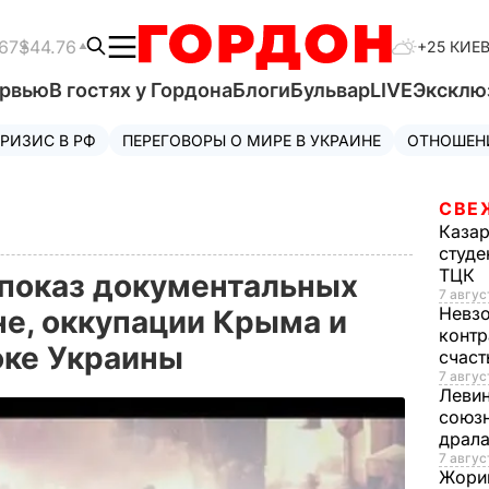
67
$44.76
+25 КИЕ
ервью
В гостях у Гордона
Блоги
Бульвар
LIVE
Эксклю
РИЗИС В РФ
ПЕРЕГОВОРЫ О МИРЕ В УКРАИНЕ
ОТНОШЕН
СВЕ
Каза
студе
ТЦК
я показ документальных
7 авгус
Невз
е, оккупации Крыма и
контр
оке Украины
счас
7 авгус
Леви
союзн
драла
7 август
Жори