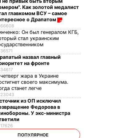
Я не привык быть вторым
омером". Как золотой медалист
тал главкомом ВСУ – самое
нтересное о Драпатом
66608
инченко:
Он был генералом КГБ,
оторый стал украинским
осударственником
36571
рапатый назвал главный
риоритет на фронте
34617
 четверг жара в Украине
остигнет своего максимума.
огда станет легче
23043
сточник из ОП исключил
озвращение Федорова в
инобороны. У экс-министра
тветили
17626
ПОПУЛЯРНОЕ