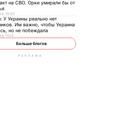
акт на СВО. Орки умирали бы от
тья
та, 16.02
н:
У Украины реально нет
иков. Им важно, чтобы Украина
сь, но не побеждала
а, 15.12
Больше блогов
РЕКЛАМА