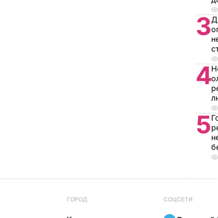
3
Д
о
н
с
4
Н
о
р
л
5
Г
р
н
б
ГОРОД
СОЦСЕТИ