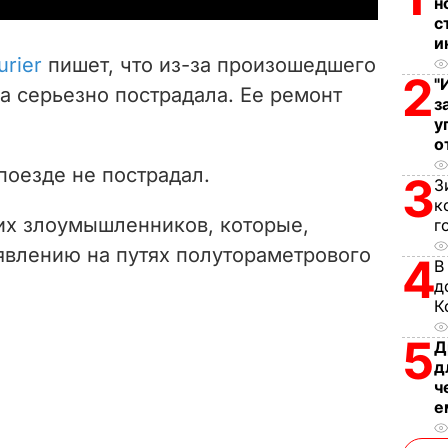
н
с
V
и
urier
пишет, что из-за произошедшего
2
i
"
а серьезно пострадала. Ее ремонт
з
у
d
о
e
поезде не пострадал.
3
З
к
o
их злоумышленников, которые,
г
явлению на путях полутораметрового
4
В
д
К
5
Д
д
ч
е