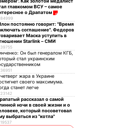
омером". Как золотой медалист
тал главкомом ВСУ – самое
нтересное о Драпатом
84999
Илон постоянно говорит: "Время
аключать соглашение". Федоров
говаривает Маска уступить в
тношении Starlink – СМИ
39755
инченко:
Он был генералом КГБ,
оторый стал украинским
осударственником
36951
 четверг жара в Украине
остигнет своего максимума.
огда станет легче
23142
рапатый рассказал о самой
линной ночи в своей жизни и о
еловеке, который посоветовал
му выбраться из "котла"
19537