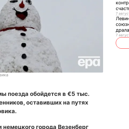
контр
счас
7 авгус
Леви
союзн
драла
7 август
вика
ы поезда обойдется в €5 тыс.
нников, оставивших на путях
овика.
зи немецкого города Везенберг