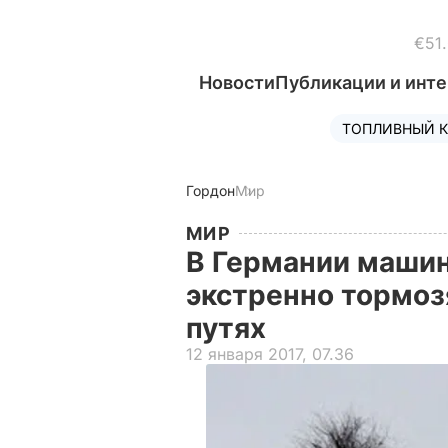
€51
Новости
Публикации и инт
ТОПЛИВНЫЙ К
Гордон
Мир
МИР
В Германии машин
экстренно тормозя
путях
12 января 2017, 07.36