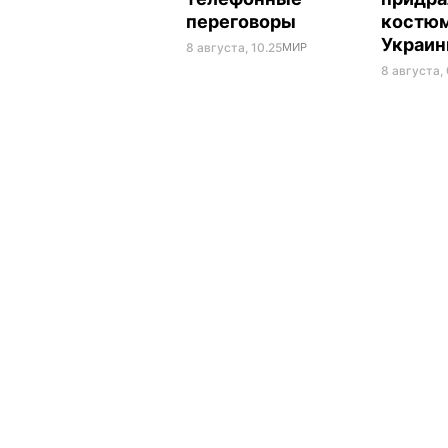
переговоры
костюм
Украи
8 августа, 10.25
МИР
8 августа,