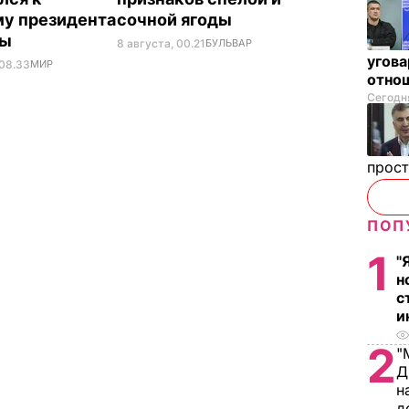
у президента
сочной ягоды
ны
8 августа, 00.21
БУЛЬВАР
угова
 08.33
МИР
отнош
Сегодня
прос
ПОП
1
"
н
с
и
2
"
Д
н
д