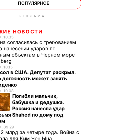
ПОПУЛЯРНОЕ
РЕКЛАМА
ЖИЕ НОВОСТИ
, 10.35
на согласилась с требованием
 нанесении ударов по
ным объектам в Черном море –
mberg
, 10.15
сол в США. Депутат раскрыл,
ю должность может занять
иденко
, 10.08
Погибли мальчик,
бабушка и дедушка.
Россия нанесла удар
рьмя Shahed по дому под
ом
, 09.29
2 млрд за четыре года. Война с
ала для Ким Чен Ына