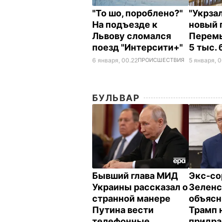
"То шо, пороблено?"
"Укрзал
На подъезде к
новый 
Львову сломался
Перем
поезд "Интерсити+"
5 тыс.
6 января, 00.22
ПРОИСШЕСТВИЯ
5 января, 
БУЛЬВАР
Бывший глава МИД
Экс-со
Украины рассказал о
Зеленс
странной манере
объясн
Путина вести
Трамп 
телефонные
придра