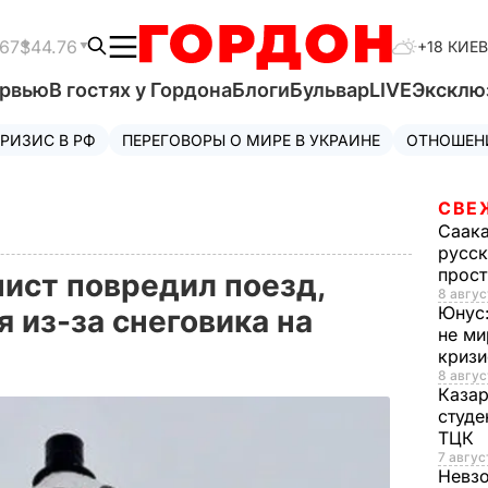
.67
$44.76
+18 КИЕВ
ервью
В гостях у Гордона
Блоги
Бульвар
LIVE
Эксклю
РИЗИС В РФ
ПЕРЕГОВОРЫ О МИРЕ В УКРАИНЕ
ОТНОШЕН
СВЕ
Саак
русск
прос
ист повредил поезд,
8 авгус
Юнус
 из-за снеговика на
не ми
криз
8 авгус
Каза
студе
ТЦК
7 авгус
Невз