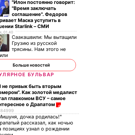
"Илон постоянно говорит:
Медведевым
рулетики без
"Время заключать
лишнего жира
соглашение". Федоров
7 августа, 20.39
БУЛЬВАР
ривает Маска уступить в
7 августа, 20.17
БУЛЬВАР
ении Starlink – СМИ
, 01.40
Саакашвили:
Мы вытащили
Грузию из русской
трясины. Нам этого не
тили
Больше новостей
УЛЯРНОЕ БУЛЬВАР
Я не привык быть вторым
омером". Как золотой медалист
тал главкомом ВСУ – самое
нтересное о Драпатом
84999
Мишуня, дочка родилась!"
рапатый рассказал, как ночью
а позициях узнал о рождении
очери