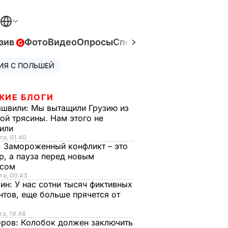
зив
Фото
Видео
Опросы
Спецпроекты
Война в Ук
ИЯ С ПОЛЬШЕЙ
ЖИЕ БЛОГИ
ашвили:
Мы вытащили Грузию из
ой трясины. Нам этого не
тили
та, 01.40
:
Замороженный конфликт – это
р, а пауза перед новым
исом
та, 00.43
рин:
У нас сотни тысяч фиктивных
нтов, еще больше прячется от
та, 19.48
оров:
Колобок должен заключить