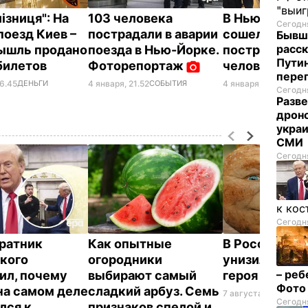
"выи
ізниця": На
103 человека
В Нью-Йорке
Сегодня
поезд Киев –
пострадали в аварии
сошел с рель
Бывш
расск
ышль продано
поезда в Нью-Йорке.
пострадали 
Пути
 билетов
Фоторепортаж
человек
пере
06.45
ДЕНЬГИ
4 января, 17.57
МИР
4 января, 21.52
СОБЫТИЯ
Сегодня
Разве
дрон
украи
СМИ
Сегодня
к кос
Сегодня
ратник
Как опытные
В России же
кого
огородники
унизили люб
– реб
ил, почему
выбирают самый
героя Путин
Фот
на самом деле
сладкий арбуз. Семь
7 августа, 23.32
БУЛ
Сегодня
лся к
признаков спелой и