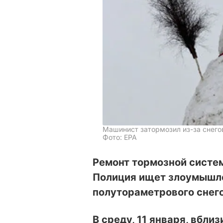
Машинист затормозил из-за снего
Фото: ЕРА
Ремонт тормозной систем
Полиция ищет злоумышле
полутораметрового снег
В среду, 11 января, вбли