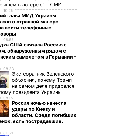
грышем в лотерею" – СМИ
 поезд
"Укрзалізниця"
В Индии с рельсов
, 10.25
сов,
назначила
сошел поезд
ий глава МИД Украины
азал о странной манере
76
рекордное
28 декабря, 06.57
МИР
на вести телефонные
количество поездов
говоры
на праздники
, 08.55
30 декабря, 09.32
ОБЩЕСТВО
дка США связала Россию с
ом, обнаруженным рядом с
нским самолетом в Германии –
, 08.33
Экс-соратник Зеленского
объяснил, почему Трамп
на самом деле придрался
тюму президента Украины
, 08.15
Россия ночью нанесла
стоко
"Димка был вроде
Гости думают, что
удары по Киеву и
имого
нормальный, пока не
это закуска из
области. Среди погибших
енок, есть пострадавшие.
а
сбухался". В сеть
ресторана. Как
о
попали снимки
приготовить нежн
ЬВАР
, 01.53
Кабаевой с
баклажанные