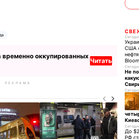
СВЕ
да
Сегодня
Украи
США о
нефтя
а временно оккупированных
Читать
Bloo
Сегодня
Не по
каку
РЕКЛАМА
Свир
Сегодня
четы
Киев
Сегодня
До $2
РФ ст