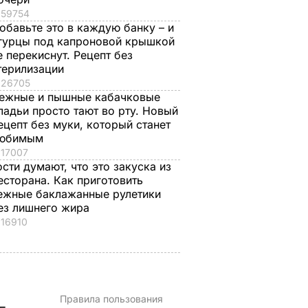
59754
обавьте это в каждую банку – и
гурцы под капроновой крышкой
е перекиснут. Рецепт без
терилизации
26705
ежные и пышные кабачковые
ладьи просто тают во рту. Новый
ецепт без муки, который станет
юбимым
17007
ости думают, что это закуска из
есторана. Как приготовить
ежные баклажанные рулетики
ез лишнего жира
16910
Правила пользования