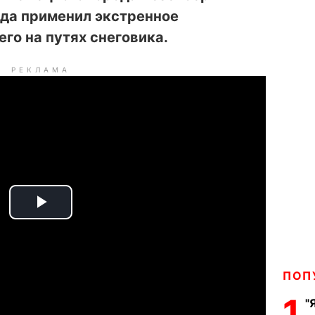
зда применил экстренное
го на путях снеговика.
РЕКЛАМА
P
l
ПОП
a
1
"
y