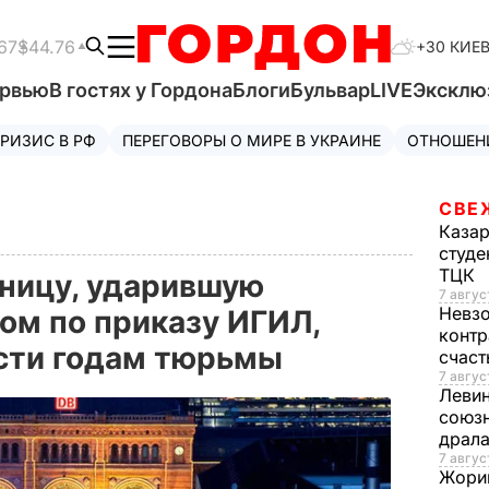
67
$44.76
+30 КИЕ
ервью
В гостях у Гордона
Блоги
Бульвар
LIVE
Эксклю
РИЗИС В РФ
ПЕРЕГОВОРЫ О МИРЕ В УКРАИНЕ
ОТНОШЕН
СВЕ
Каза
студе
ТЦК
ницу, ударившую
7 авгус
Невз
ом по приказу ИГИЛ,
контр
ести годам тюрьмы
счас
7 авгус
Леви
союзн
драла
7 август
Жори