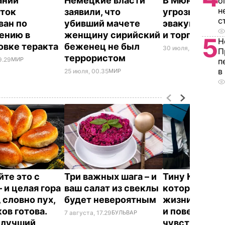
ании
Немецкие власти
В Мюнхене из
о
н
ток
заявили, что
угрозы взрыв
с
ван по
убивший мачете
эвакуировали
ению в
женщину сирийский
и торговый ц
5
Н
овке теракта
беженец не был
30 июля, 21.15
МИР
П
террористом
9.29
МИР
п
в
25 июля, 00.35
МИР
те это с
Три важных шага – и
Тину Кароль,
 и целая гора
ваш салат из свеклы
которая "впе
 словно пух,
будет невероятным
жизни рассл
ов готова.
и поверила
7 августа, 17.29
БУЛЬВАР
 лучший
чувствам", в