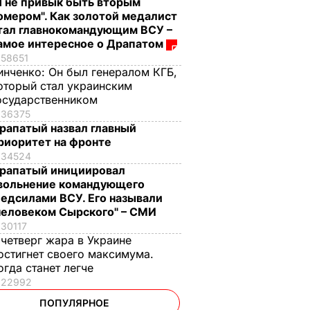
Я не привык быть вторым
омером". Как золотой медалист
тал главнокомандующим ВСУ –
амое интересное о Драпатом
58651
инченко:
Он был генералом КГБ,
оторый стал украинским
осударственником
36375
рапатый назвал главный
риоритет на фронте
34524
рапатый инициировал
вольнение командующего
едсилами ВСУ. Его называли
человеком Сырского" – СМИ
30117
 четверг жара в Украине
остигнет своего максимума.
огда станет легче
22992
ПОПУЛЯРНОЕ