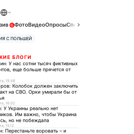
В
зив
Фото
Видео
Опросы
Спецпроекты
Война в Ук
ИЯ С ПОЛЬШЕЙ
ЖИЕ БЛОГИ
рин:
У нас сотни тысяч фиктивных
нтов, еще больше прячется от
та, 19.48
оров:
Колобок должен заключить
акт на СВО. Орки умирали бы от
тья
та, 16.02
н:
У Украины реально нет
иков. Им важно, чтобы Украина
сь, но не побеждала
а, 15.12
н:
Перестаньте воровать – и