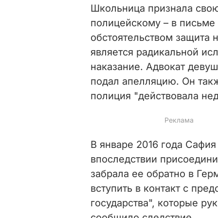
Школьница признала свою
полицейскому – в письме и
обстоятельством защита н
является радикальной исл
наказание. Адвокат девуш
подал апелляцию. Он такж
полиция "действовала не
В январе 2016 года Сафия
впоследствии присоедини
забрала ее обратно в Гер
вступить в контакт с пре
государства", которые ру
сообщило следствие.