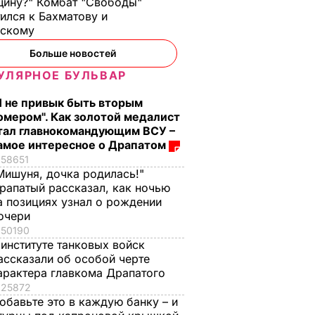
ину?" Комбат "Свободы"
ился к Бахматову и
нскому
Больше новостей
УЛЯРНОЕ БУЛЬВАР
Я не привык быть вторым
омером". Как золотой медалист
тал главнокомандующим ВСУ –
амое интересное о Драпатом
58651
Мишуня, дочка родилась!"
рапатый рассказал, как ночью
а позициях узнал о рождении
очери
50190
 институте танковых войск
ассказали об особой черте
арактера главкома Драпатого
25872
обавьте это в каждую банку – и