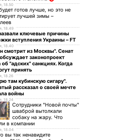
, 18.50
будет готов лучше, но это не
тирует лучшей зимы –
елеев
, 18.49
 назвали ключевые причины
жки вступления Украины – FT
, 18.40
н смотрит из Москвы". Сенат
обсуждает законопроект
 об "адских" санкциях. Когда
огут принять
, 18.26
рю там кубинскую сигару".
тый рассказал о своей мечте
ала войны
, 18.24
Сотрудники "Новой почты"
шваброй вытолкали
собаку на жару. Что
ли в компании
, 18.04
то вы так ненавидите