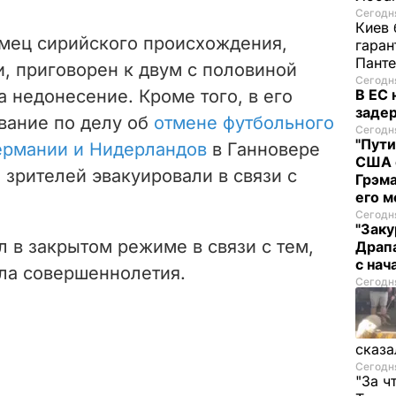
Сегодня
Киев 
емец сирийского происхождения,
гаран
Пант
, приговорен к двум с половиной
Сегодня
 недонесение. Кроме того, в его
В ЕС
задер
вание по делу об
отмене футбольного
Сегодня
"Пути
ермании и Нидерландов
в Ганновере
США 
а зрителей эвакуировали в связи с
Грэма
его м
Сегодня
"Заку
 в закрытом режиме в связи с тем,
Драпа
с нач
гла совершеннолетия.
Сегодня
сказа
Сегодня
"За ч