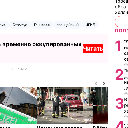
Троещ
обрат
Зеле
вие
Стамбул
Ганновер
полицейский
ИГИЛ
ПОП
1
"
а временно оккупированных
н
Читать
с
с
2
РЕКЛАМА
"
Д
н
д
3
В
р
х
4
Д