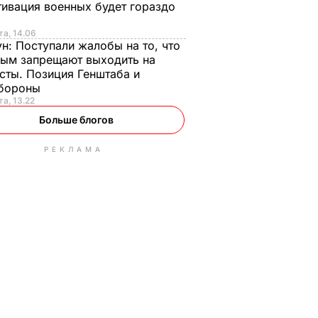
ивация военных будет гораздо
та, 14.06
ун:
Поступали жалобы на то, что
ым запрещают выходить на
сты. Позиция Генштаба и
бороны
та, 13.22
Больше блогов
РЕКЛАМА