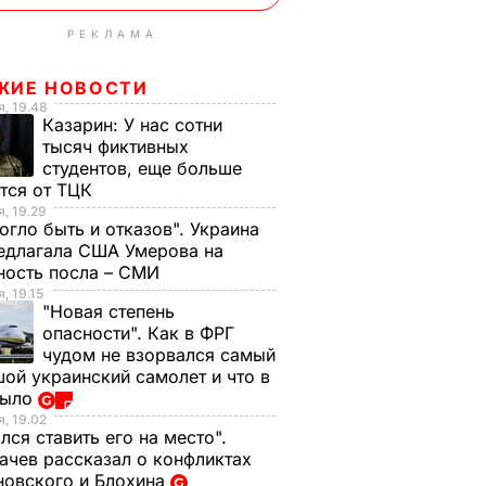
РЕКЛАМА
ЖИЕ НОВОСТИ
, 19.48
Казарин:
У нас сотни
тысяч фиктивных
студентов, еще больше
тся от ТЦК
, 19.29
огло быть и отказов". Украина
едлагала США Умерова на
ность посла – СМИ
, 19.15
"Новая степень
опасности". Как в ФРГ
чудом не взорвался самый
ой украинский самолет и что в
было
, 19.02
лся ставить его на место".
чев рассказал о конфликтах
новского и Блохина