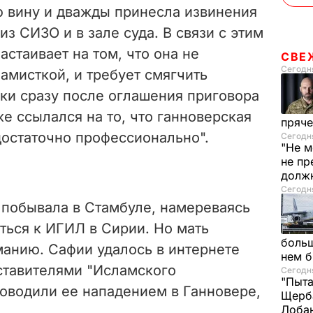
 вину и дважды принесла извинения
з СИЗО и в зале суда. В связи с этим
астаивает на том, что она не
СВЕ
Сегодня
амисткой, и требует смягчить
ки сразу после оглашения приговора
е ссылался на то, что ганноверская
пряче
достаточно профессионально".
Сегодня
"Не м
не пр
долж
Сегодня
 побывала в Стамбуле, намереваясь
ться к ИГИЛ в Сирии. Но мать
больш
манию. Сафии удалось в интернете
нем 
дставителями "Исламского
Сегодня
"Пыта
ководили ее нападением в Ганновере,
Щерба
Лоба