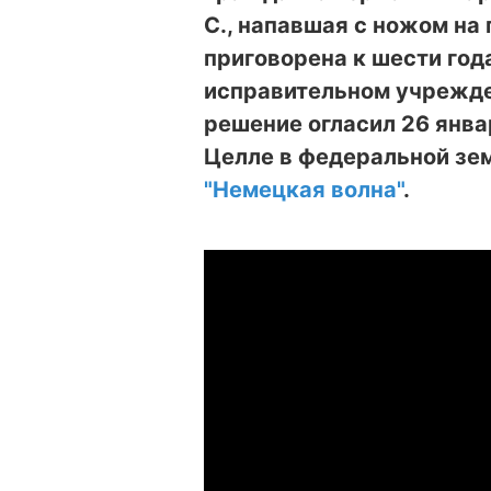
С., напавшая с ножом на 
приговорена к шести год
исправительном учрежде
решение огласил 26 янв
Целле в федеральной зе
"Немецкая волна"
.