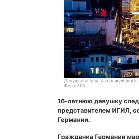
Девушка напала на полицейского 
Фото: EPA
16-летнюю девушку след
представителем ИГИЛ, с
Германии.
Гражданка Германии ма