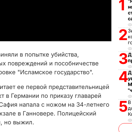
1
"
l
н
с
с
a
2
З
y
к
г
V
3
иняли в попытке убийства,
Д
i
п
ых повреждений и пособничестве
4
ровке "Исламское государство".
d
Д
у
М
e
итает ее первой представительницей
"
т в Германии по приказу главарей
o
5
В
 Сафия напала с ножом на 34-летнего
д
кзале в Ганновере. Полицейский
К
, но выжил.