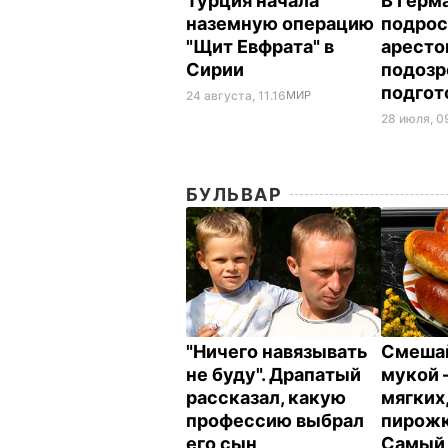
Турция начала
В Герм
наземную операцию
подрос
"Щит Евфрата" в
аресто
Сирии
подозр
подгот
24 августа, 11.16
МИР
28 июля, 0
БУЛЬВАР
"Ничего навязывать
Смешай
не буду". Драпатый
мукой –
рассказал, какую
мягких,
профессию выбрал
пирожк
его сын
Самый