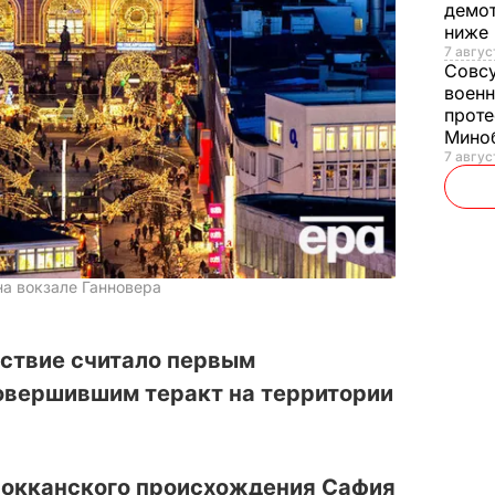
демот
ниже
7 авгус
Совс
военн
проте
Мино
7 авгус
на вокзале Ганновера
ствие считало первым
овершившим теракт на территории
рокканского происхождения Сафия