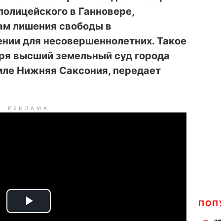
полицейского в Ганновере,
ам лишения свободы в
нии для несовершеннолетних. Такое
аря высший земельный суд города
мле Нижняя Саксония, передает
РЕКЛАМА
ПОП
P