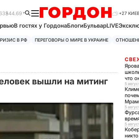
63
$44.69
+27 КИЕ
ервью
В гостях у Гордона
Блоги
Бульвар
LIVE
Экскл
РИЗИС В РФ
ПЕРЕГОВОРЫ О МИРЕ В УКРАИНЕ
ОТНОШЕН
СВЕ
Яров
школь
что о
человек вышли на митинг
5 август
Клим
почем
Мрам
5 август
Фурс
время
5 авгус
Кобе
никто