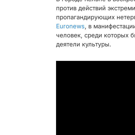
против действий экстрем
пропагандирующих нетер
Euronews
, в манифестаци
человек, среди которых б
деятели культуры.