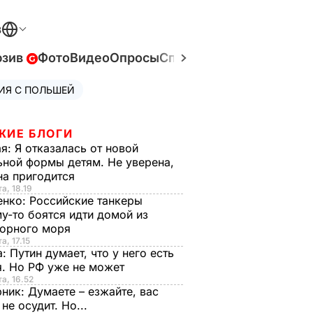
В
юзив
Фото
Видео
Опросы
Спецпроекты
Война в У
ИЯ С ПОЛЬШЕЙ
ЖИЕ БЛОГИ
ая:
Я отказалась от новой
ной формы детям. Не уверена,
на пригодится
а, 18.19
енко:
Российские танкеры
у-то боятся идти домой из
орного моря
а, 17.15
а:
Путин думает, что у него есть
. Но РФ уже не может
та, 16.52
рник:
Думаете – езжайте, вас
 не осудит. Но...