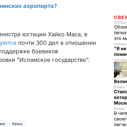
аинских аэропорта?
СВЕ
Сегодня
Облом
пятиэ
инистра юстиции Хайко Маса, в
это м
уются
почти 300 дел в отношении
Сегодн
"Я н
поддержке боевиков
покин
ровки "Исламское государство".
Сегодня
Вели
Вчера, 
Стало
котор
Моск
Вчера, 
В чет
своег
инг
Кельн
легч