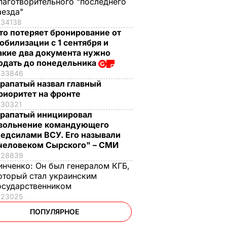
лаготворительного "последнего
аезда"
34138
то потеряет бронирование от
обилизации с 1 сентября и
акие два документа нужно
одать до понедельника
33846
рапатый назвал главный
риоритет на фронте
30321
рапатый инициировал
вольнение командующего
едсилами ВСУ. Его называли
человеком Сырского" – СМИ
28839
инченко:
Он был генералом КГБ,
оторый стал украинским
осударственником
23025
ПОПУЛЯРНОЕ