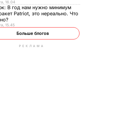
та, 16.04
юк:
В год нам нужно минимум
ракет Patriot, это нереально. Что
ьно?
та, 15.45
Больше блогов
РЕКЛАМА