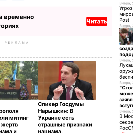
Вчера, 
Угроз
миров
а временно
Post
Читать
ториях
Вчера, 
РЕКЛАМА
созда
подо
Вчера, 
Лукаш
оружи
бесп
Вчера, 
"Стол
може
заявл
Спикер Госдумы
всту
рополя
Нарышкин: В
Вчера, 
В Мос
или митинг
Украине есть
секре
 жертв
страшные признаки
РосСМ
изма и
нацизма,