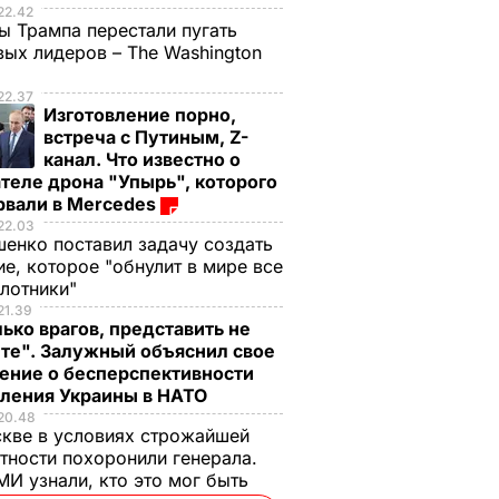
22.42
ы Трампа перестали пугать
ых лидеров – The Washington
22.37
Изготовление порно,
встреча с Путиным, Z-
канал. Что известно о
теле дрона "Упырь", которого
рвали в Mercedes
22.03
енко поставил задачу создать
е, которое "обнулит в мире все
илотники"
21.39
ько врагов, представить не
те". Залужный объяснил свое
ение о бесперспективности
пления Украины в НАТО
20.48
кве в условиях строжайшей
тности похоронили генерала.
И узнали, кто это мог быть