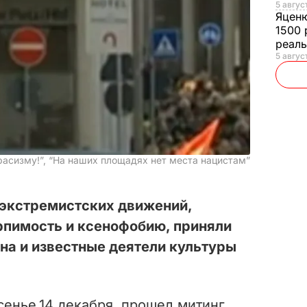
5 авгус
Яцен
1500 
реал
5 авгус
расизму!”, “На наших площадях нет места нацистам”
 экстремистских движений,
пимость и ксенофобию, приняли
на и известные деятели культуры
сенье,14 декабря, прошел митинг