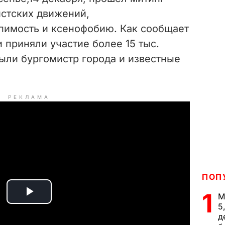
истских движений,
пимость и ксенофобию. Как сообщает
и приняли участие более 15 тыс.
ыли бургомистр города и известные
РЕКЛАМА
ПОП
1
М
P
5
д