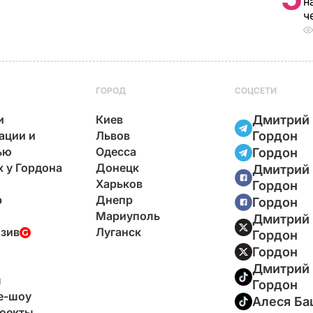
н
ч
ГОРОД
СОЦСЕТИ
и
Киев
Дмитрий
ации и
Львов
Гордон
ью
Одесса
Гордон
х у Гордона
Донецк
Дмитрий
Харьков
Гордон
р
Днепр
Гордон
Мариуполь
Дмитрий
зив
Луганск
Гордон
Гордон
Дмитрий
ы
Гордон
e-шоу
Алеся Ба
оекты