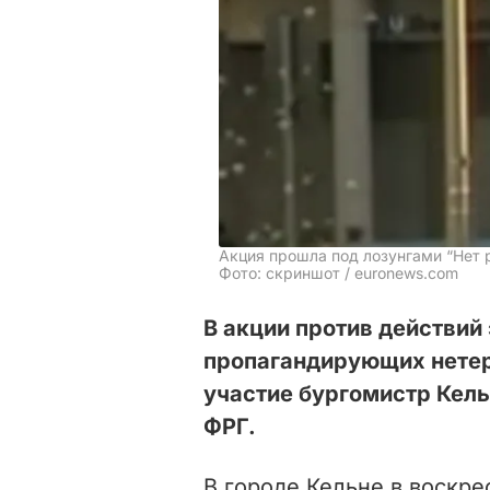
Акция прошла под лозунгами “Нет 
Фото: скриншот / euronews.com
В акции против действий
пропагандирующих нетер
участие бургомистр Кель
ФРГ.
В городе Кельне в воскре