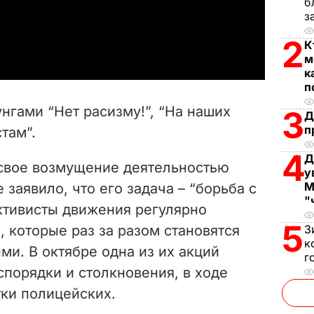
l
б
з
a
2
К
м
y
к
п
V
нгами “Нет расизму!”, “На наших
3
Д
i
п
там”.
d
4
Д
свое возмущение деятельностью
у
e
М
заявило, что его задача – “борьба с
"
ктивисты движения регулярно
o
5
 которые раз за разом становятся
З
к
и. В октябре одна из их акций
г
порядки и столкновения, в ходе
тки полицейских.