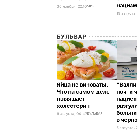
нациз
30 ноября, 22.10
МИР
19 августа,
БУЛЬВАР
Яйца не виноваты.
"Валли
Что на самом деле
почти 
повышает
пациен
холестерин
разгул
больни
6 августа, 00.47
БУЛЬВАР
в черн
5 августа, 