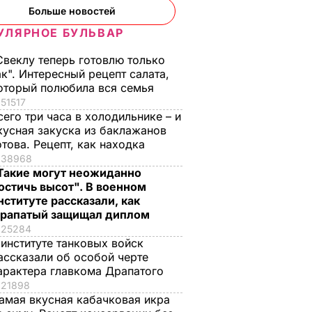
Больше новостей
УЛЯРНОЕ БУЛЬВАР
Свеклу теперь готовлю только
ак". Интересный рецепт салата,
оторый полюбила вся семья
51517
сего три часа в холодильнике – и
кусная закуска из баклажанов
отова. Рецепт, как находка
38968
Такие могут неожиданно
остичь высот". В военном
ая соль
Мария Бурмака: Нам
Нежные
нституте рассказали, как
ции,
говорят, что будет
бельгийские вафли
рапатый защищал диплом
 и
тяжелая зима, и я не
из кисломолочного
25284
нках не
знаю, что делать,
сыра – идеальны д
 институте танковых войск
потому что мне
чаепития. Рецепт с
ассказали об особой черте
арактера главкома Драпатого
некуда ехать
точными
ЬВАР
21898
пропорциями
5 августа, 17.46
БУЛЬВАР
амая вкусная кабачковая икра
5 августа, 16.49
БУЛЬВАР