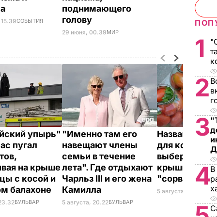
ма
поднимающего
голову
 15.39
СОБЫТИЯ
ПОП
29 июня, 00.39
МИР
1
"
т
к
2
В
в
г
3
"
д
йский упырь"
"Именно там его
Названа лучш
и
час пугал
навещают члены
для консерва
Д
тов,
семьи в течение
выберите ее –
4
ивая на крыше
лета". Где отдыхают
крышки на ба
В
цы с косой и
Чарльз III и его жена
"сорвет"
р
х
ом балахоне
Камилла
5 августа, 19.34
БУЛ
23.32
БУЛЬВАР
5 августа, 20.22
БУЛЬВАР
5
С