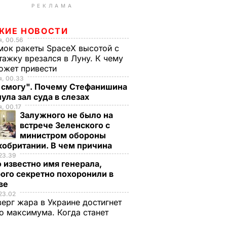
РЕКЛАМА
ЖИЕ НОВОСТИ
, 00.56
ок ракеты SpaceX высотой с
тажку врезался в Луну. К чему
ожет привести
я, 00.33
е смогу". Почему Стефанишина
ула зал суда в слезах
, 00.17
Залужного не было на
встрече Зеленского с
министром обороны
кобритании. В чем причина
23.39
 известно имя генерала,
ого секретно похоронили в
ве
23.02
верг жара в Украине достигнет
о максимума. Когда станет
е