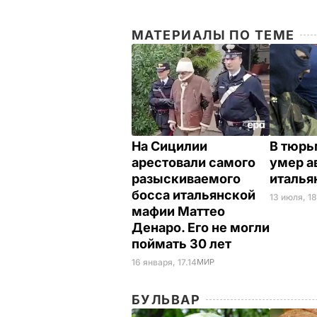
МАТЕРИАЛЫ ПО ТЕМЕ
На Сицилии
В тюрь
арестовали самого
умер а
разыскиваемого
италья
босса итальянской
13 июля, 1
мафии Маттео
Денаро. Его не могли
поймать 30 лет
16 января, 17.14
МИР
БУЛЬВАР