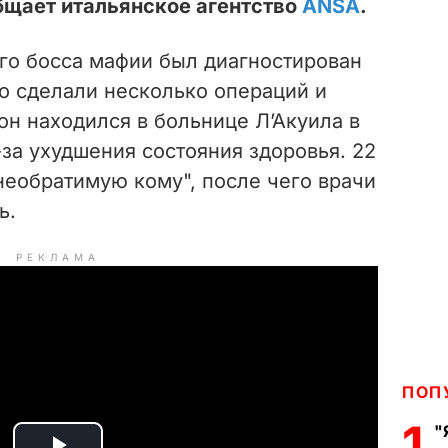
общает итальянское агентство
ANSA
.
его босса мафии был диагностирован
о сделали несколько операций и
он находился в больнице ЛʼАкуила в
за ухудшения состояния здоровья. 22
необратимую кому", после чего врачи
ь.
РЕКЛАМА
ПОП
1
"