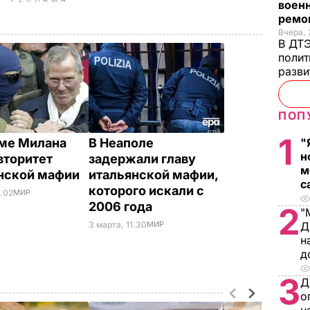
военн
ремон
Вчера, 
В ДТЭ
полит
разви
ПОП
1
"
ме Милана
В Неаполе
н
вторитет
задержали главу
м
нской мафии
итальянской мафии,
с
которого искали с
8.02
МИР
2006 года
2
"
Д
3 марта, 11.30
МИР
н
д
3
Д
о