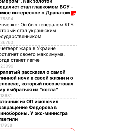
омером". Как золотой
едалист стал главкомом ВСУ –
амое интересное о Драпатом
78894
инченко:
Он был генералом КГБ,
оторый стал украинским
осударственником
36760
 четверг жара в Украине
остигнет своего максимума.
огда станет легче
23099
рапатый рассказал о самой
линной ночи в своей жизни и о
еловеке, который посоветовал
му выбраться из "котла"
18681
сточник из ОП исключил
озвращение Федорова в
инобороны. У экс-министра
тветили
17938