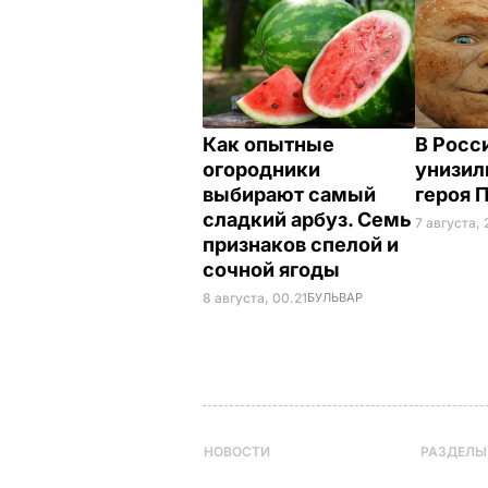
Как опытные
В Росс
огородники
унизил
выбирают самый
героя 
сладкий арбуз. Семь
7 августа, 
признаков спелой и
сочной ягоды
8 августа, 00.21
БУЛЬВАР
НОВОСТИ
РАЗДЕЛЫ