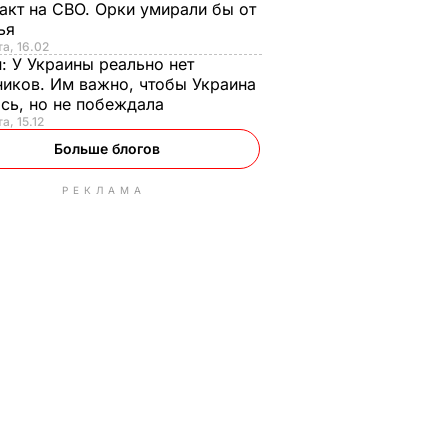
акт на СВО. Орки умирали бы от
тья
та, 16.02
н:
У Украины реально нет
иков. Им важно, чтобы Украина
сь, но не побеждала
а, 15.12
Больше блогов
РЕКЛАМА