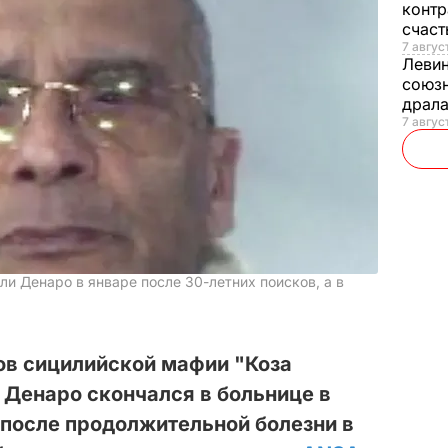
контр
счас
7 авгус
Леви
союзн
драла
7 август
и Денаро в январе после 30-летних поисков, а в
ов сицилийской мафии "Коза
 Денаро скончался в больнице в
т после продолжительной болезни в