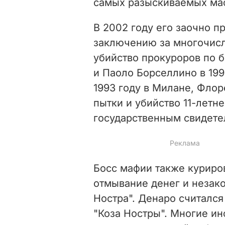
самых разыскиваемых ма
В 2002 году его заочно 
заключению за многочисле
убийство прокуроров по 
и Паоло Борселлино в 199
1993 году в Милане, Флор
пытки и убийство 11-летн
государственным свидете
Босс мафии также куриров
отмывание денег и незако
Ностра". Денаро считалс
"Коза Ностры". Многие и