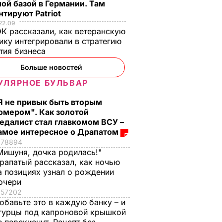
ой базой в Германии. Там
тируют Patriot
22.09
К рассказали, как ветеранскую
ику интегрировали в стратегию
тия бизнеса
Больше новостей
УЛЯРНОЕ БУЛЬВАР
Я не привык быть вторым
омером". Как золотой
едалист стал главкомом ВСУ –
амое интересное о Драпатом
78894
Мишуня, дочка родилась!"
рапатый рассказал, как ночью
а позициях узнал о рождении
очери
57202
обавьте это в каждую банку – и
гурцы под капроновой крышкой