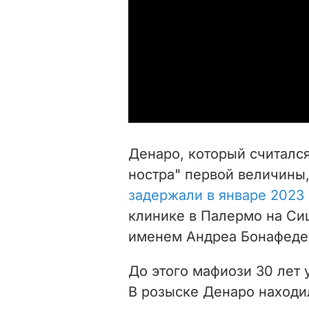
Денаро, который считалс
ностра" первой величины,
задержали в январе 2023 
клинике в Палермо на Си
именем Андреа Бонафеде
До этого мафиози 30 лет 
В розыске Денаро находил