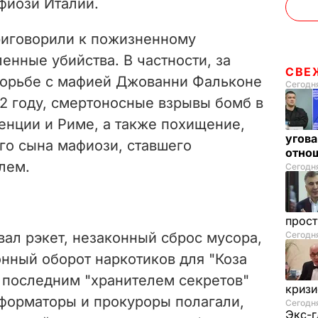
фиози Италии.
приговорили к пожизненному
нные убийства. В частности, за
СВЕ
борьбе с мафией Джованни Фальконе
Сегодня
2 году, смертоносные взрывы бомб в
енции и Риме, а также похищение,
угова
его сына мафиози, ставшего
отнош
лем.
Сегодня
прос
ал рэкет, незаконный сброс мусора,
Сегодн
нный оборот наркотиков для "Коза
я последним "хранителем секретов"
криз
нформаторы и прокуроры полагали,
Сегодня
Экс-г