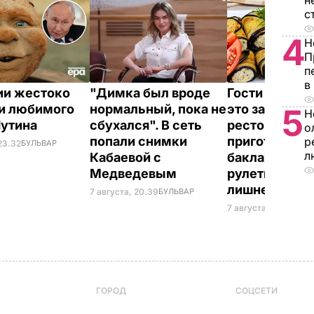
н
с
4
Н
П
п
в
ии жестоко
"Димка был вроде
Гости думают
и любимого
нормальный, пока не
это закуска и
5
Н
Путина
сбухался". В сеть
ресторана. К
о
попали снимки
приготовить
р
23.32
БУЛЬВАР
л
Кабаевой с
баклажанны
Медведевым
рулетики без
лишнего жир
7 августа, 20.39
БУЛЬВАР
7 августа, 20.17
БУЛЬ
ГОРОД
СОЦСЕТИ