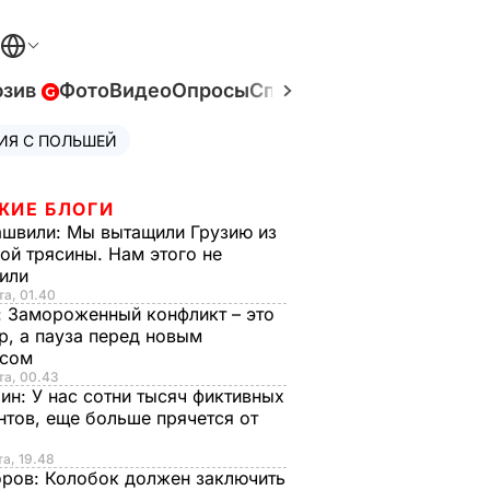
юзив
Фото
Видео
Опросы
Спецпроекты
Война в У
ИЯ С ПОЛЬШЕЙ
ЖИЕ БЛОГИ
ашвили:
Мы вытащили Грузию из
ой трясины. Нам этого не
тили
та, 01.40
:
Замороженный конфликт – это
р, а пауза перед новым
исом
та, 00.43
рин:
У нас сотни тысяч фиктивных
нтов, еще больше прячется от
та, 19.48
оров:
Колобок должен заключить