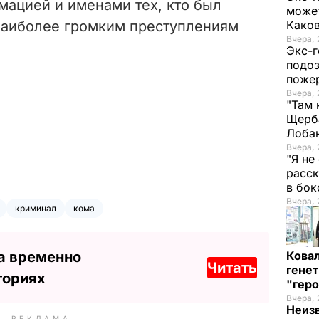
мацией и именами тех, кто был
может
наиболее громким преступлениям
Како
Вчера, 
Экс-г
подоз
поже
Вчера, 
"Там 
Щерба
Лоба
Вчера, 
"Я не
расск
в бо
Вчера, 
криминал
кома
а временно
Кова
Читать
генет
ториях
"гер
Вчера, 
Неиз
РЕКЛАМА