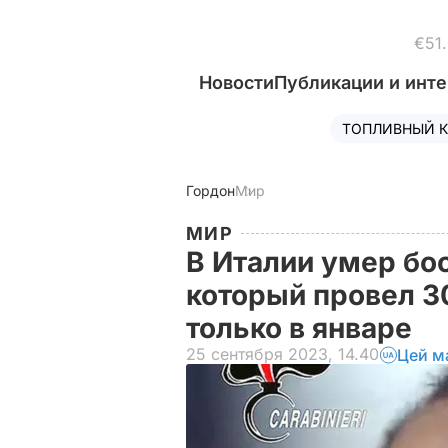
€51
Новости
Публикации и инт
ТОПЛИВНЫЙ К
Гордон
Мир
МИР
В Италии умер бос
который провел 30
только в январе
25 сентября 2023, 14.40
Цей м