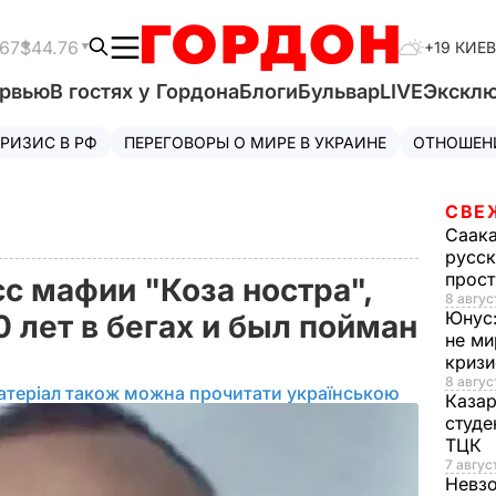
.67
$44.76
+19 КИЕВ
ервью
В гостях у Гордона
Блоги
Бульвар
LIVE
Экскл
РИЗИС В РФ
ПЕРЕГОВОРЫ О МИРЕ В УКРАИНЕ
ОТНОШЕН
СВЕ
Саак
русск
прос
с мафии "Коза ностра",
8 авгус
Юнус
 лет в бегах и был пойман
не ми
криз
8 авгус
атеріал також можна прочитати українською
Каза
студе
ТЦК
7 авгус
Невз