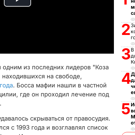
н
P
м
с
l
2
З
a
к
г
y
3
В
д
V
К
я одним из последних лидеров "Коза
i
4
Д
 находившихся на свободе,
д
года
. Босса мафии нашли в частной
d
ч
е
цилии, где он проходил лечение под
e
.
5
И
в
o
М
удавалось скрываться от правосудия.
о
ся с 1993 года и возглавлял список