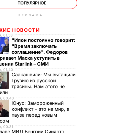
ПОПУЛЯРНОЕ
РЕКЛАМА
ЖИЕ НОВОСТИ
, 01.53
"Илон постоянно говорит:
"Время заключать
соглашение". Федоров
ривает Маска уступить в
ении Starlink – СМИ
, 01.40
Саакашвили:
Мы вытащили
Грузию из русской
трясины. Нам этого не
тили
я, 00.43
Юнус:
Замороженный
конфликт – это не мир, а
пауза перед новым
исом
, 00.31
лаве МИД Венгрии Сийярто