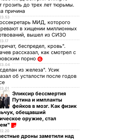
 грозить до трех лет тюрьмы.
ва причина
23.53
оссекретарь МИД, которого
ревают в хищении миллионных
ртвований, вышел из СИЗО
23.17
кричат, беспредел, кровь".
чев рассказал, как смотрел с
новским порно
23.04
 сделан из железа". Усик
азал об усталости после годов
ксе
23.01
Эликсир бессмертия
Путина и импланты
фейков в мозг. Как физик
льчук, обещавший
ическое оружие, стал
оем"
22.20
вестные дроны заметили над