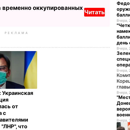
Федо
а временно оккупированных
оруж
Читать
балл
Вчера, 
"Четк
намек
РЕКЛАМА
балли
день 
Вчера, 
Зеле
спец
опера
Вчера, 
Комит
Корец
глав
: Украинская
Вчера, 
"Мест
ция
Донец
лась от
вероя
а с
воен
авителями
Вчера, 
 "ЛНР", что