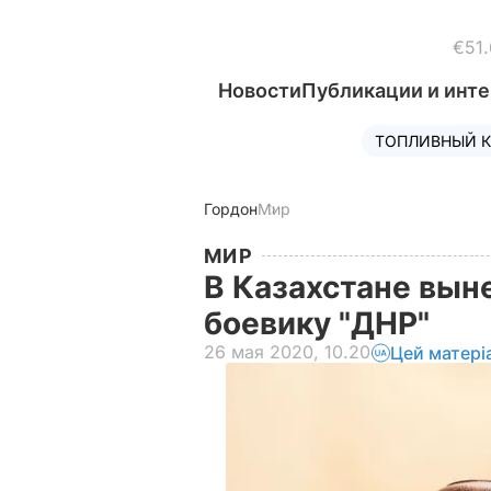
€51.
Новости
Публикации и инт
ТОПЛИВНЫЙ К
Гордон
Мир
МИР
В Казахстане вын
боевику "ДНР"
26 мая 2020, 10.20
Цей матері