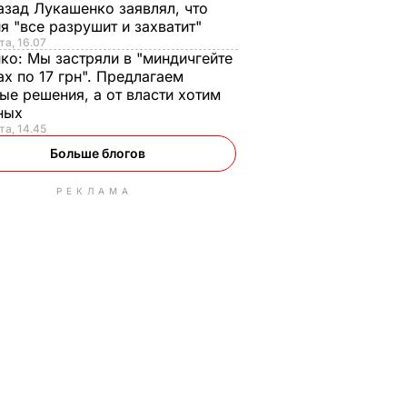
азад Лукашенко заявлял, что
я "все разрушит и захватит"
та, 16.07
нко:
Мы застряли в "миндичгейте
ах по 17 грн". Предлагаем
ые решения, а от власти хотим
ных
та, 14.45
Больше блогов
РЕКЛАМА