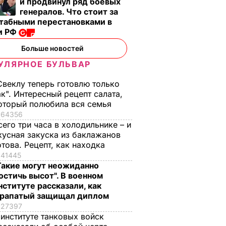
и продвинул ряд боевых
генералов. Что стоит за
табными перестановками в
и РФ
Больше новостей
УЛЯРНОЕ БУЛЬВАР
Свеклу теперь готовлю только
ак". Интересный рецепт салата,
оторый полюбила вся семья
64356
, что
"Хрустящие
Жену Роналду
сего три часа в холодильнике – и
кусная закуска из баклажанов
.
снаружи и нежные
назвали толстой. Ч
отова. Рецепт, как находка
нейшей
внутри". Самые
сказал ее обидчик
41445
вкусные жареные
футболист
Такие могут неожиданно
кабачки
ВАР
6 августа, 17.50
БУЛЬВАР
остичь высот". В военном
6 августа, 18.09
БУЛЬВАР
нституте рассказали, как
рапатый защищал диплом
27397
 институте танковых войск