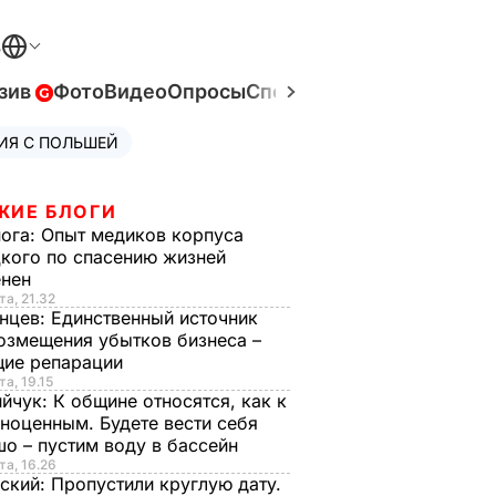
В
зив
Фото
Видео
Опросы
Спецпроекты
Война в Ук
ИЯ С ПОЛЬШЕЙ
ЖИЕ БЛОГИ
нога:
Опыт медиков корпуса
кого по спасению жизней
енен
та, 21.32
нцев:
Единственный источник
озмещения убытков бизнеса –
щие репарации
та, 19.15
ийчук:
К общине относятся, как к
ноценным. Будете вести себя
о – пустим воду в бассейн
та, 16.26
ский:
Пропустили круглую дату.