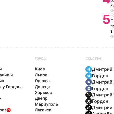
р
х
5
Н
П
п
в
ГОРОД
СОЦСЕТИ
и
Киев
Дмитрий 
ации и
Львов
Гордон
ью
Одесса
Дмитрий 
х у Гордона
Донецк
Гордон
Харьков
Дмитрий 
р
Днепр
Гордон
Мариуполь
Дмитрий 
зив
Луганск
Алеся Ба