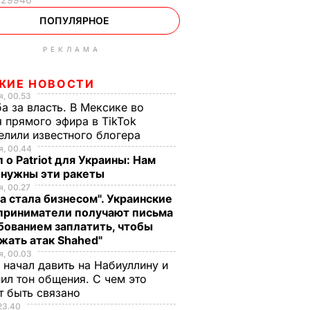
ПОПУЛЯРНОЕ
РЕКЛАМА
ЖИЕ НОВОСТИ
, 00.53
а за власть. В Мексике во
 прямого эфира в TikTok
елили известного блогера
, 00.44
 о Patriot для Украины: Нам
 нужны эти ракеты
, 00.27
а стала бизнесом". Украинские
приниматели получают письма
бованием заплатить, чтобы
жать атак Shahed"
, 00.03
 начал давить на Набиуллину и
ил тон общения. С чем это
т быть связано
23.40