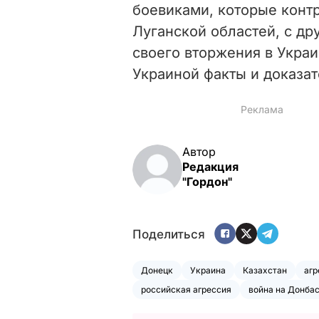
боевиками, которые конт
Луганской областей, с др
своего вторжения в Укра
Украиной факты и доказат
Автор
Редакция
"Гордон"
Поделиться
Донецк
Украина
Казахстан
агр
российская агрессия
война на Донба