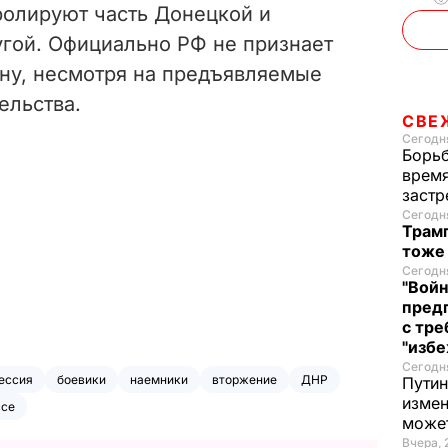
ролируют часть Донецкой и
угой. Официально РФ не признает
ину, несмотря на предъявляемые
ельства.
СВЕ
Сегодня
Борьб
время
застр
Сегодня
Трамп
тоже
Сегодня
"Войн
пред
с тре
"избе
Сегодня
ессия
боевики
наемники
вторжение
ДНР
Путин
измен
ссе
може
Вчера, 