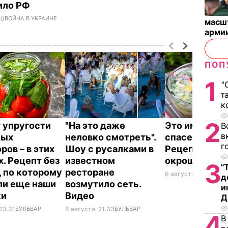
ило РФ
10
ВОЙНА В УКРАИНЕ
масш
арми
ПОП
1
"
т
к
2
 упругости
"На это даже
Это именно то
В
в
ных
неловко смотреть".
спасет в жару
г
ров – в этих
Шоу с русалками в
Рецепт вкус
х. Рецепт без
известном
окрошки
3
"
, по которому
ресторане
6 августа, 18.21
БУЛЬ
д
ли еще наши
возмутило сеть.
и
ки
Видео
Д
23.31
БУЛЬВАР
6 августа, 21.33
БУЛЬВАР
4
В