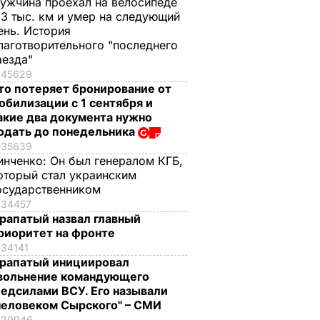
ужчина проехал на велосипеде
,3 тыс. км и умер на следующий
ень. История
лаготворительного "последнего
аезда"
45629
то потеряет бронирование от
обилизации с 1 сентября и
акие два документа нужно
одать до понедельника
35639
инченко:
Он был генералом КГБ,
оторый стал украинским
осударственником
34457
рапатый назвал главный
риоритет на фронте
34141
рапатый инициировал
вольнение командующего
едсилами ВСУ. Его называли
человеком Сырского" – СМИ
29946