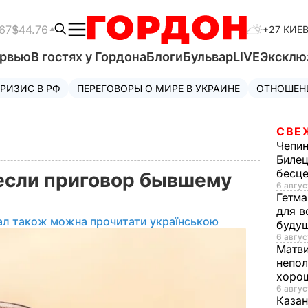
67
$44.76
+27 КИЕ
ервью
В гостях у Гордона
Блоги
Бульвар
LIVE
Эксклю
РИЗИС В РФ
ПЕРЕГОВОРЫ О МИРЕ В УКРАИНЕ
ОТНОШЕН
СВЕ
Чепи
Билец
бесц
если приговор бывшему
6 авгус
Гетма
для в
ал також можна прочитати українською
буду
6 авгус
Матв
непол
хорош
6 авгус
Казан