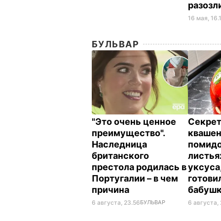
разозл
16 мая, 16.
БУЛЬВАР
"Это очень ценное
Секрет
преимущество".
кваше
Наследница
помидо
британского
листья
престола родилась в
уксуса
Португалии – в чем
готови
причина
бабуш
6 августа, 23.56
БУЛЬВАР
6 августа, 