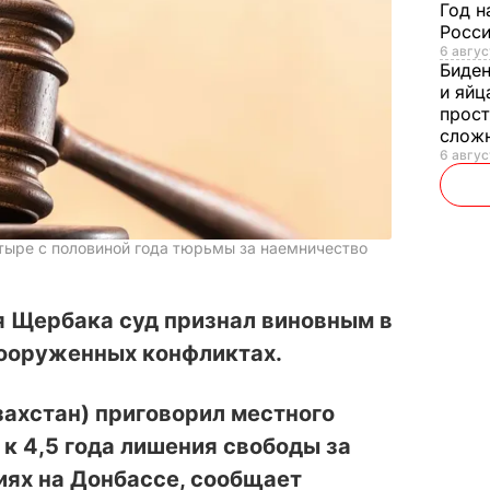
Год н
Росси
6 авгус
Биде
и яйц
прост
слож
6 авгус
тыре с половиной года тюрьмы за наемничество
я Щербака суд признал виновным в
вооруженных конфликтах.
захстан) приговорил местного
к 4,5 года лишения свободы за
иях на Донбассе, сообщает