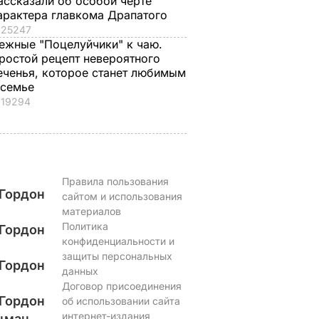
ассказали об особой черте
арактера главкома Драпатого
25247
ежные "Поцелуйчики" к чаю.
ростой рецепт невероятного
еченья, которое станет любимым
 семье
19294
Правила пользования
Гордон
сайтом и использования
материалов
Политика
Гордон
конфиденциальности и
защиты персональных
Гордон
данных
Договор присоединения
Гордон
об использовании сайта
интернет-издания
цман