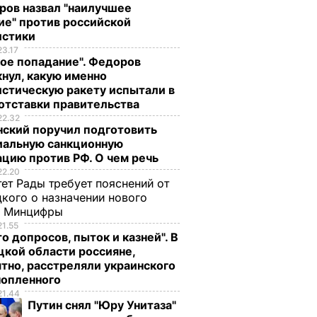
ров назвал "наилучшее
ие" против российской
истики
23.17
ое попадание". Федоров
нул, какую именно
стическую ракету испытали в
отставки правительства
22.32
нский поручил подготовить
иальную санкционную
цию против РФ. О чем речь
22.20
ет Рады требует пояснений от
кого о назначении нового
ы Минцифры
21.55
о допросов, пыток и казней". В
кой области россияне,
тно, расстреляли украинского
нопленного
21.44
Путин снял "Юру Унитаза"