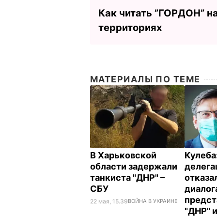
Как читать ”ГОРДОН” н
территориях
МАТЕРИАЛЫ ПО ТЕМЕ
В Харьковской
Кулеба
области задержали
делега
танкиста "ДНР" –
отказа
СБУ
диалог
предст
22 мая, 15.39
ВОЙНА В УКРАИНЕ
"ДНР" и