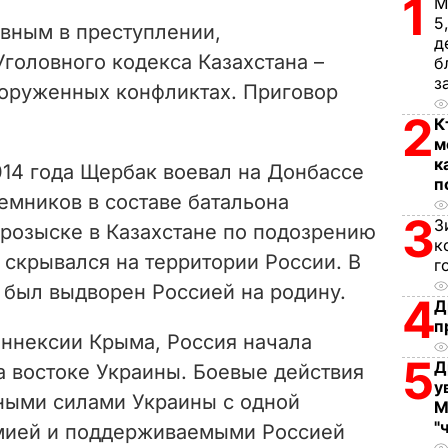
1
V
М
5
вным в преступлении,
д
i
Уголовного кодекса Казахстана –
б
з
ооруженных конфликтах. Приговор
d
2
К
e
м
к
14 года Щербак воевал на Донбассе
o
п
емников в составе батальона
3
З
в розыске в Казахстане по подозрению
к
о скрывался на территории России. В
г
 был выдворен Россией на родину.
4
Д
п
 аннексии Крыма, Россия начала
5
Д
 востоке Украины. Боевые действия
у
ными силами Украины с одной
М
"
рмией и поддерживаемыми Россией