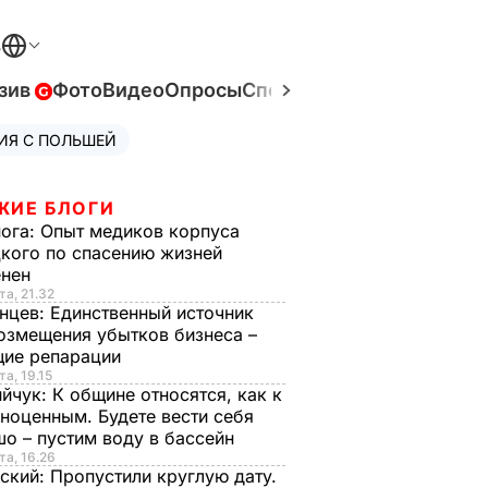
В
зив
Фото
Видео
Опросы
Спецпроекты
Война в Ук
ИЯ С ПОЛЬШЕЙ
ЖИЕ БЛОГИ
нога:
Опыт медиков корпуса
кого по спасению жизней
енен
та, 21.32
нцев:
Единственный источник
озмещения убытков бизнеса –
щие репарации
та, 19.15
ийчук:
К общине относятся, как к
ноценным. Будете вести себя
о – пустим воду в бассейн
та, 16.26
ский:
Пропустили круглую дату.