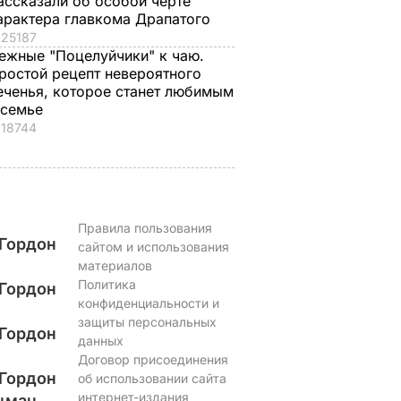
ассказали об особой черте
арактера главкома Драпатого
25187
ежные "Поцелуйчики" к чаю.
ростой рецепт невероятного
еченья, которое станет любимым
 семье
18744
Правила пользования
Гордон
сайтом и использования
материалов
Политика
Гордон
конфиденциальности и
защиты персональных
Гордон
данных
Договор присоединения
Гордон
об использовании сайта
интернет-издания
цман