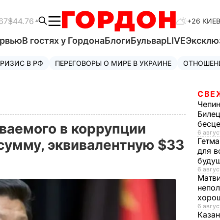
67
$44.76
+26 КИЕ
ервью
В гостях у Гордона
Блоги
Бульвар
LIVE
Эксклю
РИЗИС В РФ
ПЕРЕГОВОРЫ О МИРЕ В УКРАИНЕ
ОТНОШЕН
СВЕ
Чепи
Билец
бесц
еваемого в коррупции
6 авгус
Гетма
сумму, эквивалентную $33
для в
буду
6 авгус
Матв
непол
хорош
6 авгус
Казан