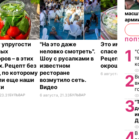
масш
арми
ПОП
 упругости
"На это даже
Это именно то
1
ных
неловко смотреть".
спасет в жару
"
т
ров – в этих
Шоу с русалками в
Рецепт вкус
к
х. Рецепт без
известном
окрошки
, по которому
ресторане
6 августа, 18.21
БУЛЬ
2
В
ли еще наши
возмутило сеть.
в
ки
Видео
г
23.31
БУЛЬВАР
6 августа, 21.33
БУЛЬВАР
3
"
д
и
Д
4
В