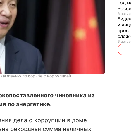
Год н
Росси
6 авгус
Биде
и яйц
прост
слож
6 авгус
 кампанию по борьбе с коррупцией
окопоставленного чиновника из
я по энергетике.
ания дела о коррупции в доме
ена рекордная сумма наличных