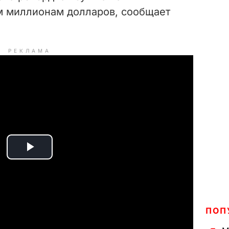
-м миллионам долларов, сообщает
РЕКЛАМА
P
l
a
ПОП
y