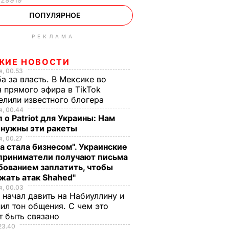
ПОПУЛЯРНОЕ
РЕКЛАМА
ЖИЕ НОВОСТИ
, 00.53
а за власть. В Мексике во
 прямого эфира в TikTok
елили известного блогера
, 00.44
 о Patriot для Украины: Нам
 нужны эти ракеты
, 00.27
а стала бизнесом". Украинские
приниматели получают письма
бованием заплатить, чтобы
жать атак Shahed"
, 00.03
 начал давить на Набиуллину и
ил тон общения. С чем это
т быть связано
23.40