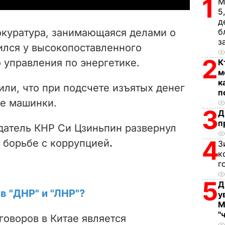
1
М
5
V
д
окуратура, занимающаяся делами о
б
i
з
ился у высокопоставленного
2
 управления по энергетике.
К
d
м
к
e
ли, что при подсчете изъятых денег
п
е машинки.
o
3
Д
п
едатель КНР Си Цзиньпин развернул
4
 борьбе с коррупцией
.
З
к
г
5
Д
в "ДНР" и "ЛНР"?
у
М
"
оворов в Китае является