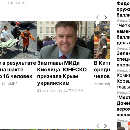
Федо
РЕКЛАМА
оруж
балл
Вчера, 
"Четк
намек
балли
день 
Вчера, 
Зеле
спец
е в результате
Замглавы МИДа
В Китае казня
опера
 на шахте
Кислица: ЮНЕСКО
среднем шес
Вчера, 
Комит
о 16 человек
признала Крым
человек в де
Корец
украинским
 14.16
МИР
22 октября, 07.45
ОБ
глав
23 октября, 20.22
СОБЫТИЯ
Вчера, 
"Мест
Донец
вероя
воен
Вчера, 