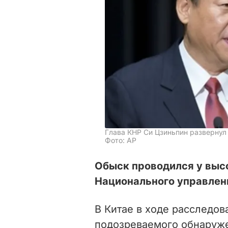
Глава КНР Си Цзиньпин развернул
Фото: АР
Обыск проводился у выс
Национального управлени
В
Китае в ходе расследов
подозреваемого обнаруж