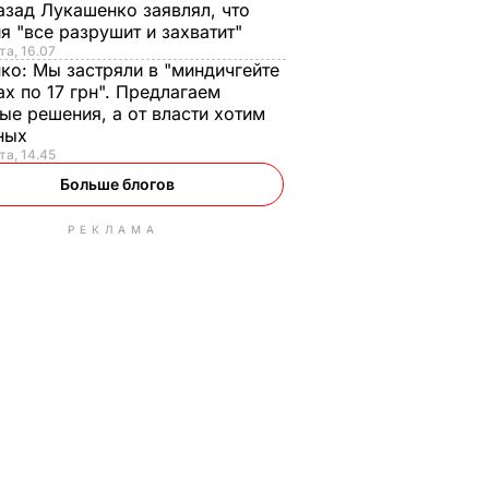
азад Лукашенко заявлял, что
я "все разрушит и захватит"
та, 16.07
нко:
Мы застряли в "миндичгейте
ах по 17 грн". Предлагаем
ые решения, а от власти хотим
ных
та, 14.45
Больше блогов
РЕКЛАМА