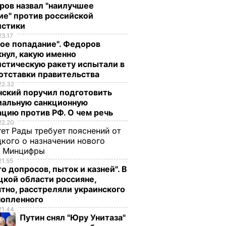
ров назвал "наилучшее
ие" против российской
истики
23.17
ое попадание". Федоров
нул, какую именно
стическую ракету испытали в
отставки правительства
22.32
нский поручил подготовить
иальную санкционную
т в
Власти Гонконга
Рост cпроса в Кита
цию против РФ. О чем речь
ть
вступили в
тянет цены на нефт
22.20
ет Рады требует пояснений от
нь
переговоры со
вверх
кого о назначении нового
студентами
ЩЕСТВО
21 октября, 12.16
ДЕНЬГИ
ы Минцифры
21 октября, 21.36
МИР
21.55
о допросов, пыток и казней". В
кой области россияне,
тно, расстреляли украинского
нопленного
21.44
Путин снял "Юру Унитаза"