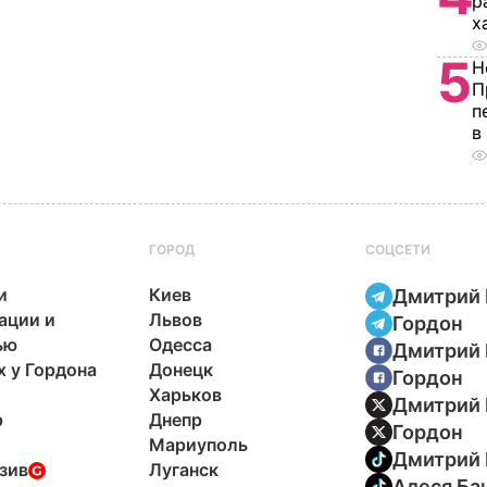
р
х
5
Н
П
п
в
ГОРОД
СОЦСЕТИ
и
Киев
Дмитрий 
ации и
Львов
Гордон
ью
Одесса
Дмитрий 
х у Гордона
Донецк
Гордон
Харьков
Дмитрий 
р
Днепр
Гордон
Мариуполь
Дмитрий 
зив
Луганск
Алеся Ба