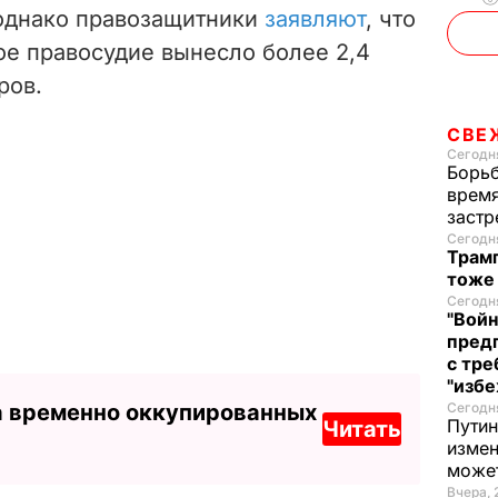
 однако правозащитники
заявляют
, что
ое правосудие вынесло более 2,4
ров.
СВЕ
Сегодня
Борьб
время
застр
Сегодня
Трамп
тоже
Сегодня
"Войн
пред
с тре
"избе
а временно оккупированных
Сегодня
Путин
Читать
измен
може
Вчера, 