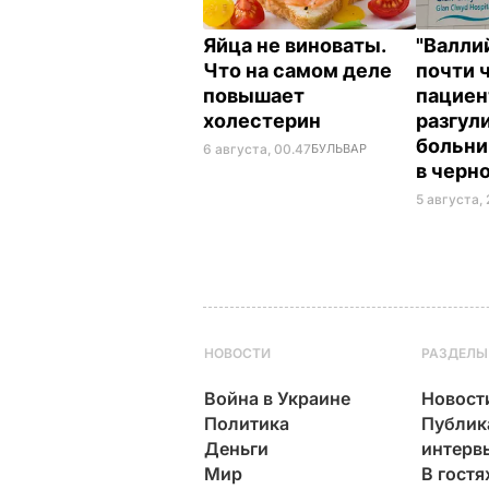
Яйца не виноваты.
"Валли
Что на самом деле
почти 
повышает
пациен
холестерин
разгул
больни
6 августа, 00.47
БУЛЬВАР
в черн
5 августа, 
НОВОСТИ
РАЗДЕЛЫ
Война в Украине
Новост
Политика
Публик
Деньги
интерв
Мир
В гостя