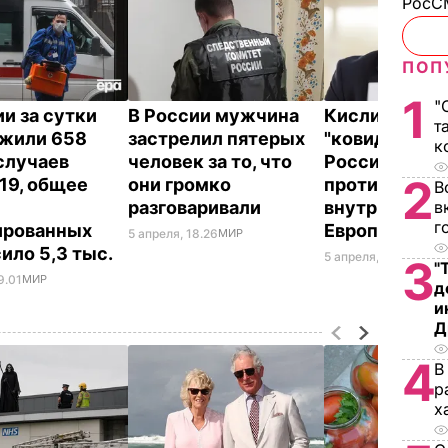
РосСМ
ПОП
1
"
ии за сутки
В России мужчина
Кислица: Час
т
жили 658
застрелил пятерых
"ковидного" 
к
случаев
человек за то, что
России – уси
2
19, общее
они громко
противоречи
В
разговаривали
внутри
в
г
ированных
Европейског
5 апреля, 18.26
МИР
ило 5,3 тыс.
5 апреля, 10.55
ПОЛИ
3
"
9.01
МИР
д
и
Д
4
В
р
х