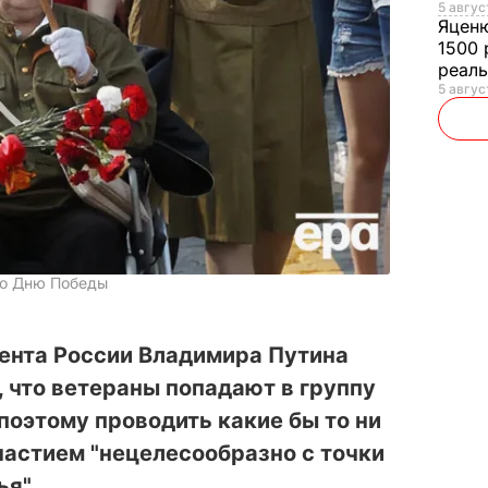
5 авгус
Яцен
1500 
реал
5 авгус
ко Дню Победы
ента России Владимира Путина
 что ветераны попадают в группу
 поэтому проводить какие бы то ни
частием "нецелесообразно с точки
ья".