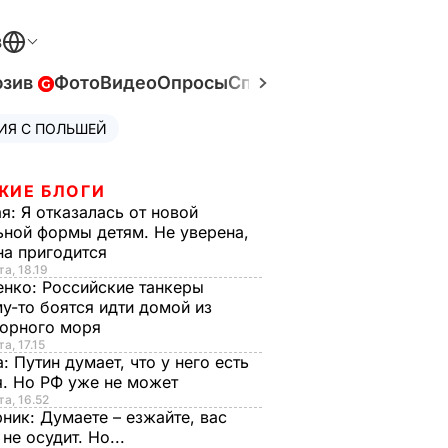
В
юзив
Фото
Видео
Опросы
Спецпроекты
Война в У
ИЯ С ПОЛЬШЕЙ
ЖИЕ БЛОГИ
ая:
Я отказалась от новой
ной формы детям. Не уверена,
на пригодится
та, 18.19
енко:
Российские танкеры
у-то боятся идти домой из
орного моря
а, 17.15
а:
Путин думает, что у него есть
. Но РФ уже не может
та, 16.52
рник:
Думаете – езжайте, вас
 не осудит. Но...