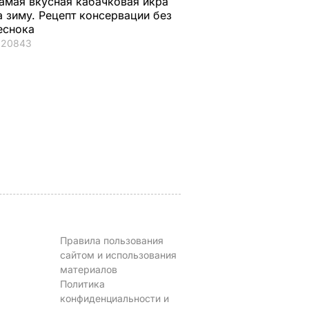
амая вкусная кабачковая икра
а зиму. Рецепт консервации без
ая соль
Мария Бурмака: Нам
Нежные
еснока
ции,
говорят, что будет
бельгийские вафли
20843
– и
тяжелая зима, и я не
из кисломолочного
нках не
знаю, что делать,
сыра – идеальны д
потому что мне
чаепития. Рецепт с
некуда ехать
точными
ЬВАР
пропорциями
5 августа, 17.46
БУЛЬВАР
5 августа, 16.49
БУЛЬВАР
Правила пользования
сайтом и использования
материалов
Политика
конфиденциальности и