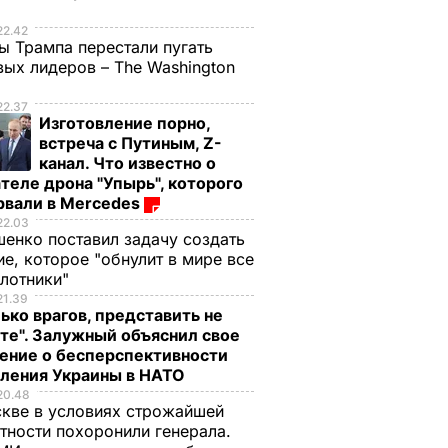
е
22.42
ы Трампа перестали пугать
ых лидеров – The Washington
22.37
Изготовление порно,
встреча с Путиным, Z-
канал. Что известно о
теле дрона "Упырь", которого
рвали в Mercedes
22.03
енко поставил задачу создать
е, которое "обнулит в мире все
илотники"
21.39
ько врагов, представить не
те". Залужный объяснил свое
ение о бесперспективности
пления Украины в НАТО
20.48
кве в условиях строжайшей
тности похоронили генерала.