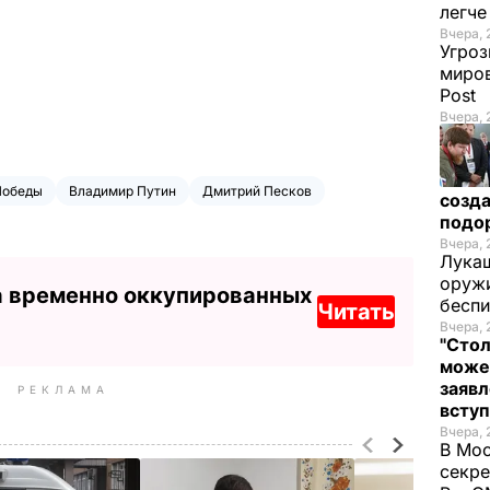
легч
Вчера, 
Угроз
миров
Post
Вчера, 
Победы
Владимир Путин
Дмитрий Песков
созда
подо
Вчера, 
Лукаш
оружи
а временно оккупированных
бесп
Читать
Вчера, 
"Стол
може
заявл
РЕКЛАМА
всту
Вчера, 
В Мос
секре