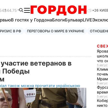
54
$44.75
+26 КИЕ
ервью
В гостях у Гордона
Блоги
Бульвар
LIVE
Экскл
РИЗИС В РФ
ПЕРЕГОВОРЫ О МИРЕ В УКРАИНЕ
ОТНОШЕН
СВЕ
Яров
школь
что о
 участие ветеранов в
5 авгус
Клим
я Победы
почем
ым
Мрам
5 август
ріал також можна прочитати українською
Фурс
время
5 авгус
Кобе
никто