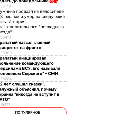
одать до понедельника
33148
ужчина проехал на велосипеде
,3 тыс. км и умер на следующий
ень. История
лаготворительного "последнего
аезда"
30413
рапатый назвал главный
риоритет на фронте
29399
рапатый инициировал
вольнение командующего
едсилами ВСУ. Его называли
человеком Сырского" – СМИ
28284
12 лет слушал сказки".
алужный объяснил, почему
краина "никогда не вступит в
АТО"
19375
ПОПУЛЯРНОЕ