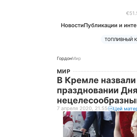
€51.
Новости
Публикации и инт
ТОПЛИВНЫЙ К
Гордон
Мир
МИР
В Кремле назвали
праздновании Дн
нецелесообразн
7 апреля 2020, 21.55
Цей мате