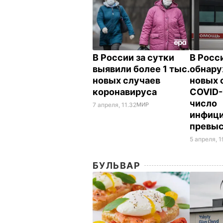
В России за сутки
В Росс
выявили более 1 тыс.
обнару
новых случаев
новых 
коронавируса
COVID-
число
7 апреля, 11.32
МИР
инфиц
превыс
5 апреля, 1
БУЛЬВАР