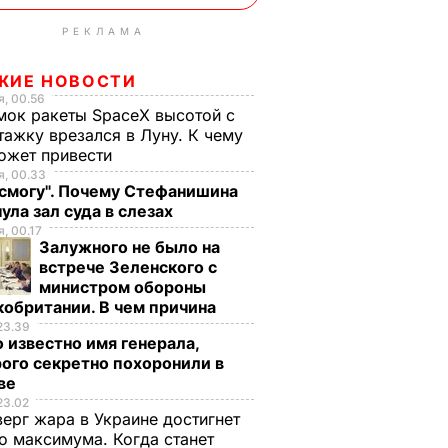
РЕКЛАМА
ЖИЕ НОВОСТИ
, 00.56
ок ракеты SpaceX высотой с
тажку врезался в Луну. К чему
ожет привести
, 00.33
 смогу". Почему Стефанишина
ула зал суда в слезах
, 00.17
Залужного не было на
встрече Зеленского с
министром обороны
обритании. В чем причина
23.39
 известно имя генерала,
ого секретно похоронили в
ве
23.02
верг жара в Украине достигнет
о максимума. Когда станет