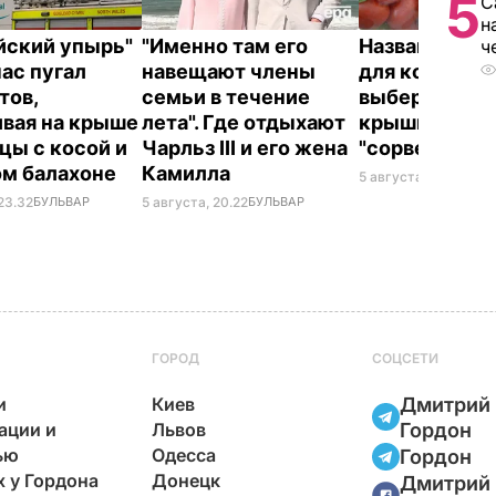
5
С
н
йский упырь"
"Именно там его
Названа лучш
ч
час пугал
навещают члены
для консерва
тов,
семьи в течение
выберите ее 
ивая на крыше
лета". Где отдыхают
крышки на ба
цы с косой и
Чарльз III и его жена
"сорвет"
ом балахоне
Камилла
5 августа, 19.34
БУЛ
23.32
БУЛЬВАР
5 августа, 20.22
БУЛЬВАР
ГОРОД
СОЦСЕТИ
и
Киев
Дмитрий
ации и
Львов
Гордон
ью
Одесса
Гордон
х у Гордона
Донецк
Дмитрий