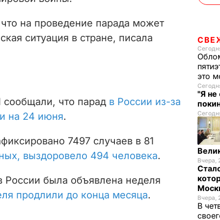
 что на проведение парада может
кая ситуация в стране, писала
СВЕ
Сегодня
Облом
пятиэ
это м
Сегодня
"Я не
 сообщали, что парад
в России из-за
покин
Сегодня
и на 24 июня
.
фиксировано 7497 случаев в 81
Велик
ных, выздоровело 494 человека
.
Вчера, 
Стало
котор
в России была объявлена неделя
Моск
еля продлили до конца месяца
.
Вчера, 
В чет
своег