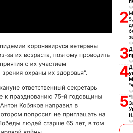
п
a
2
М
5
y
д
б
з
V
 эпидемии коронавируса ветераны
3
Д
i
из-за их возраста, поэтому проводить
п
приятия с их участием
d
4
Д
 зрения охраны их здоровья".
у
e
М
"
кануне ответственный секретарь
o
5
ке к празднованию 75-й годовщины
"
З
Антон Кобяков направил в
У
котором попросил не приглашать на
Н
Победы людей старше 65 лет, в том
мировой войны.