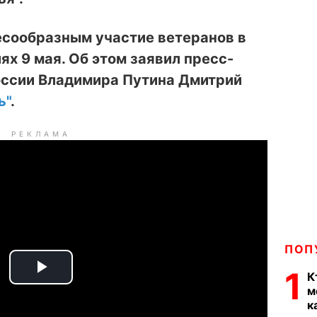
есообразным участие ветеранов в
х 9 мая. Об этом заявил пресс-
оссии Владимира Путина Дмитрий
ь"
.
РЕКЛАМА
ПОП
1
К
P
м
к
l