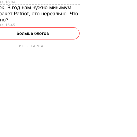
та, 16.04
юк:
В год нам нужно минимум
ракет Patriot, это нереально. Что
ьно?
та, 15.45
Больше блогов
РЕКЛАМА