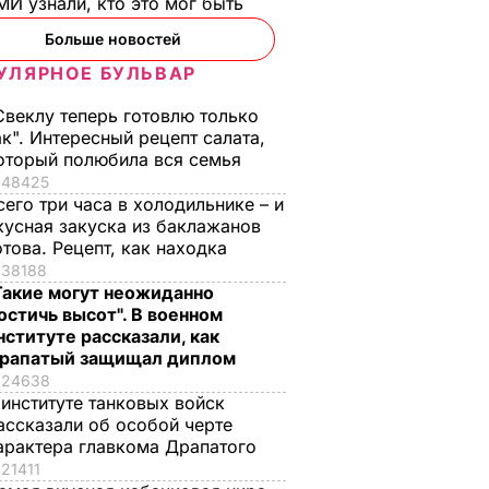
И узнали, кто это мог быть
Больше новостей
УЛЯРНОЕ БУЛЬВАР
Свеклу теперь готовлю только
ть
ак". Интересный рецепт салата,
плана
оторый полюбила вся семья
лить
48425
я
сего три часа в холодильнике – и
кусная закуска из баклажанов
отова. Рецепт, как находка
о союза
38188
ТИКА
Такие могут неожиданно
остичь высот". В военном
нституте рассказали, как
рапатый защищал диплом
24638
 институте танковых войск
ассказали об особой черте
арактера главкома Драпатого
21411