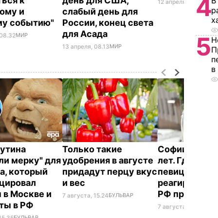
4
ться к
день для США,
В
12 апреля, 21.43
МИР
р
ому и
слабый день для
х
му событию"
России, конец света
для Асада
 08.32
МИР
5
Н
13 апреля, 08.13
МИР
П
п
в
Путина
Только такие
Софии Ротару
ли мерку" для
удобрения в августе
лет. Где сейч
а, который
придадут перцу вкус
певица и как
цировал
и вес
реагирует на
 в Москве и
РФ против У
7 августа, 15.24
БУЛЬВАР
ты в РФ
7 августа, 14.33
БУЛ
15.35
БУЛЬВАР