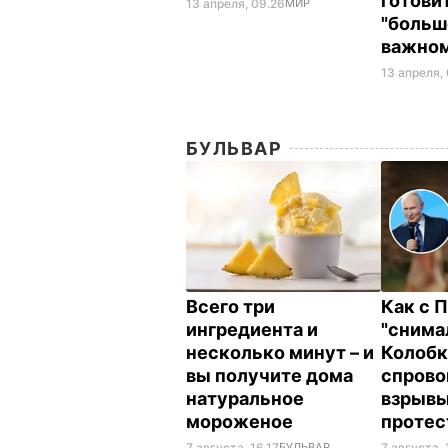
готови
13 апреля, 09.26
МИР
"больш
важно
13 апреля,
БУЛЬВАР
Всего три
Как с 
ингредиента и
"снима
несколько минут – и
Колобк
вы получите дома
спрово
натуральное
взрывы
мороженое
протес
7 августа, 16.17
БУЛЬВАР
7 августа, 