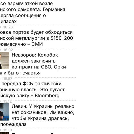
со взрывчаткой возле
нского самолета. Германия
ергла сообщения о
рипасах
, 16.26
овка портов будет обходиться
нской металлургии в $150–200
ежемесячно – СМИ
, 16.02
Невзоров:
Колобок
должен заключить
контракт на СВО. Орки
ли бы от счастья
, 15.57
 передал ФСБ фактически
аничную власть. Это пугает
йскую элиту – Bloomberg
, 15.12
Левин:
У Украины реально
нет союзников. Им важно,
чтобы Украина дралась,
е побеждала
, 15.10