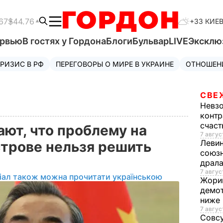
67
$44.76
+33 КИЕ
ервью
В гостях у Гордона
Блоги
Бульвар
LIVE
Эксклю
РИЗИС В РФ
ПЕРЕГОВОРЫ О МИРЕ В УКРАИНЕ
ОТНОШЕН
СВЕ
Невз
контр
счас
ают, что проблему на
7 авгус
Леви
трове нельзя решить
союзн
драла
7 август
іал також можна прочитати українською
Жори
демот
ниже
7 авгус
Совс