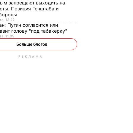
ым запрещают выходить на
сты. Позиция Генштаба и
бороны
та, 13.22
ан:
Путин согласится или
авит голову "под табакерку"
та, 11.09
Больше блогов
РЕКЛАМА