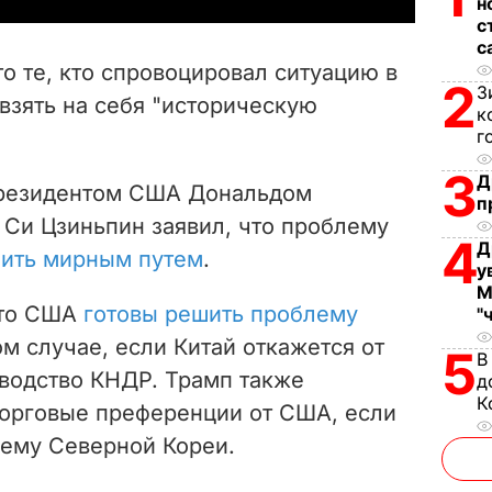
н
с
V
с
то те, кто спровоцировал ситуацию в
2
i
З
взять на себя "историческую
к
г
d
3
Д
e
 президентом США Дональдом
п
 Си Цзиньпин заявил, что проблему
o
4
Д
шить мирным путем
.
у
М
что США
готовы решить проблему
"
м случае, если Китай откажется от
5
В
оводство КНДР.
Трамп также
д
К
орговые преференции от США, если
ему Северной Кореи.