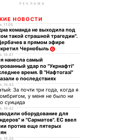
РЕКЛАМА
ЖИЕ НОВОСТИ
, 17.05
дна команда не выходила под
ом такой страшной трагедии".
Щербачев в прямом эфире
екретил Чернобыль
, 16.47
я нанесла самый
рованный удар по "Укрнафті"
следнее время. В "Нафтогазі"
азали о последствиях
, 16.43
тый: За почти три года, когда я
омбригом, у меня не было ни
го суицида
, 16.42
зводили оборудование для
ндеров" и "Сарматов". ЕС ввел
ции против еще пятерых
иян
, 16.35