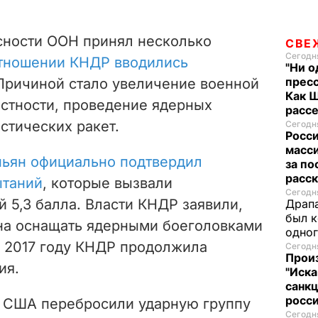
асности ООН принял несколько
СВЕ
Сегодня
отношении КНДР вводились
"Ни о
пресс
 Причиной стало увеличение военной
Как 
астности, проведение ядерных
расс
стических ракет.
Сегодня
Росси
масси
ьян официально подтвердил
за по
расск
ытаний
, которые вызвали
Сегодня
 5,3 балла. Власти КНДР заявили,
Драпа
был к
бна оснащать ядерными боеголовками
одно
В 2017 году КНДР продолжила
Сегодня
Прои
ия.
"Иска
санк
росс
о США перебросили ударную группу
Сегодня