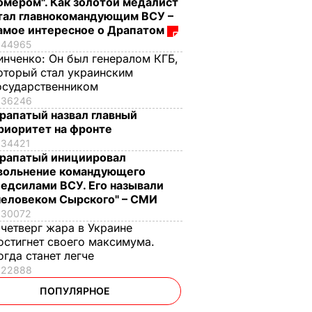
омером". Как золотой медалист
тал главнокомандующим ВСУ –
амое интересное о Драпатом
44965
инченко:
Он был генералом КГБ,
оторый стал украинским
осударственником
36246
рапатый назвал главный
риоритет на фронте
34421
рапатый инициировал
вольнение командующего
едсилами ВСУ. Его называли
человеком Сырского" – СМИ
30072
 четверг жара в Украине
остигнет своего максимума.
огда станет легче
22888
ПОПУЛЯРНОЕ