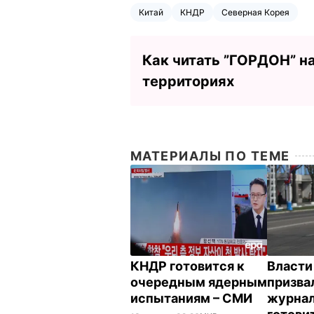
Китай
КНДР
Северная Корея
Как читать ”ГОРДОН” н
территориях
МАТЕРИАЛЫ ПО ТЕМЕ
КНДР готовится к
Власти
очередным ядерным
призва
испытаниям – СМИ
журна