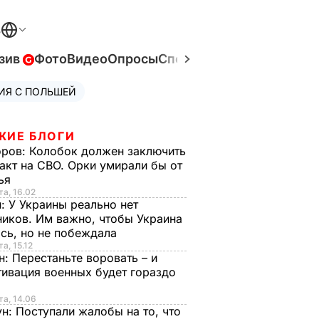
В
зив
Фото
Видео
Опросы
Спецпроекты
Война в Ук
ИЯ С ПОЛЬШЕЙ
ЖИЕ БЛОГИ
оров:
Колобок должен заключить
акт на СВО. Орки умирали бы от
тья
та, 16.02
н:
У Украины реально нет
иков. Им важно, чтобы Украина
сь, но не побеждала
а, 15.12
н:
Перестаньте воровать – и
ивация военных будет гораздо
та, 14.06
ун:
Поступали жалобы на то, что