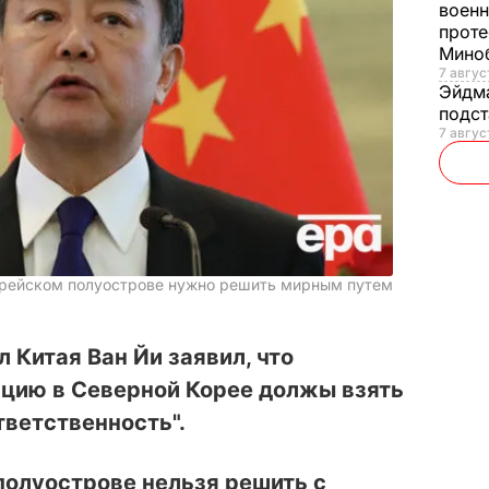
военн
проте
Мино
7 авгус
Эйдм
подст
7 авгус
орейском полуострове нужно решить мирным путем
 Китая Ван Йи заявил, что
цию в Северной Корее должы взять
тветственность".
полуострове нельзя решить с