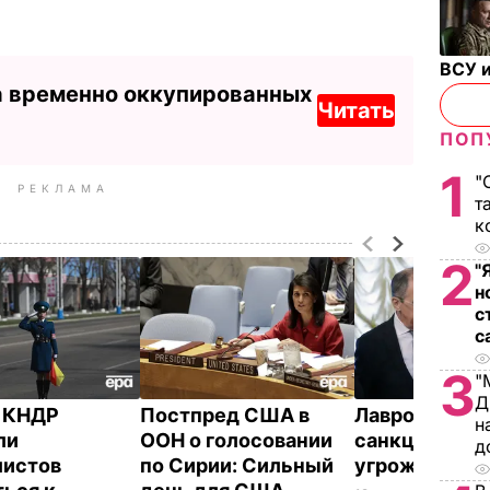
ВСУ и
а временно оккупированных
Читать
ПОП
1
"
РЕКЛАМА
т
к
2
"
н
с
с
3
"
Д
 КНДР
Постпред США в
Лавров: Тилл
н
ли
ООН о голосовании
санкциями н
д
листов
по Сирии: Сильный
угрожал