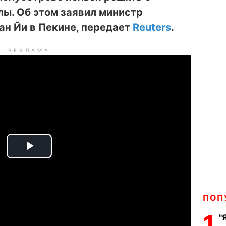
ы. Об этом заявил министр
ан Йи в Пекине, передает
Reuters
.
РЕКЛАМА
P
l
ПОП
a
1
"
y