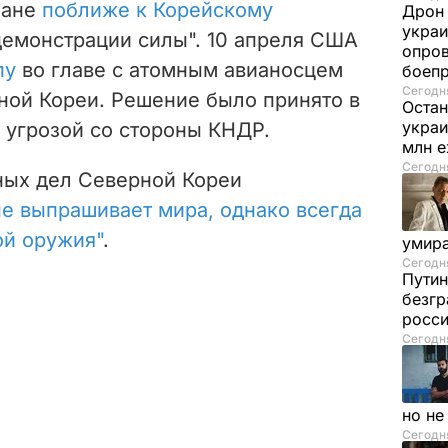
еане
поближе к Корейскому
Дрон 
украи
демонстрации силы".
10 апреля США
опров
пу
во главе с атомным авианосцем
боеп
Сегодня
ной Кореи. Решение было принято в
Остан
украи
 угрозой со стороны КНДР.
млн 
Сегодня
ных дел Северной Кореи
не выпрашивает мира, однако всегда
ой оружия"
.
умира
Сегодня
Путин
безгр
росси
Сегодня
но н
Сегодня