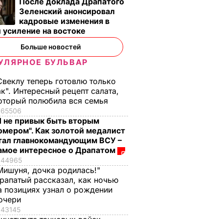
После доклада Драпатого
Зеленский анонсировал
кадровые изменения в
 усиление на востоке
Больше новостей
УЛЯРНОЕ БУЛЬВАР
Свеклу теперь готовлю только
ак". Интересный рецепт салата,
оторый полюбила вся семья
65506
Я не привык быть вторым
омером". Как золотой медалист
тал главнокомандующим ВСУ –
амое интересное о Драпатом
44965
Мишуня, дочка родилась!"
рапатый рассказал, как ночью
ерсон
Си Цзиньпин призвал
а позициях узнал о рождении
е
Трампа к мирному
очери
урегулированию
43145