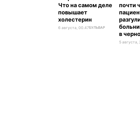
Что на самом деле
почти 
повышает
пациен
холестерин
разгул
больни
6 августа, 00.47
БУЛЬВАР
в черн
5 августа, 