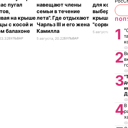
РосСМ
час пугал
навещают члены
для консерва
тов,
семьи в течение
выберите ее 
ивая на крыше
лета". Где отдыхают
крышки на ба
ПОП
цы с косой и
Чарльз III и его жена
"сорвет"
1
"
ом балахоне
Камилла
5 августа, 19.34
БУЛ
т
23.32
БУЛЬВАР
5 августа, 20.22
БУЛЬВАР
к
2
В
в
г
3
"
д
и
Д
4
В
р
х