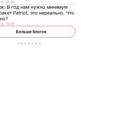
та, 16.04
юк:
В год нам нужно минимум
ракет Patriot, это нереально. Что
ьно?
та, 15.45
Больше блогов
РЕКЛАМА