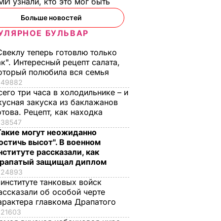
И узнали, кто это мог быть
ции,
говорят, что будет
бельгийские вафли
Больше новостей
– и
тяжелая зима, и я не
из кисломолочного
нках не
знаю, что делать,
сыра – идеальны д
УЛЯРНОЕ БУЛЬВАР
потому что мне
чаепития. Рецепт с
Свеклу теперь готовлю только
некуда ехать
точными
ЬВАР
ак". Интересный рецепт салата,
пропорциями
5 августа, 17.46
БУЛЬВАР
оторый полюбила вся семья
5 августа, 16.49
БУЛЬВАР
49882
сего три часа в холодильнике – и
кусная закуска из баклажанов
отова. Рецепт, как находка
38547
Такие могут неожиданно
остичь высот". В военном
нституте рассказали, как
рапатый защищал диплом
24893
 институте танковых войск
ассказали об особой черте
арактера главкома Драпатого
21603