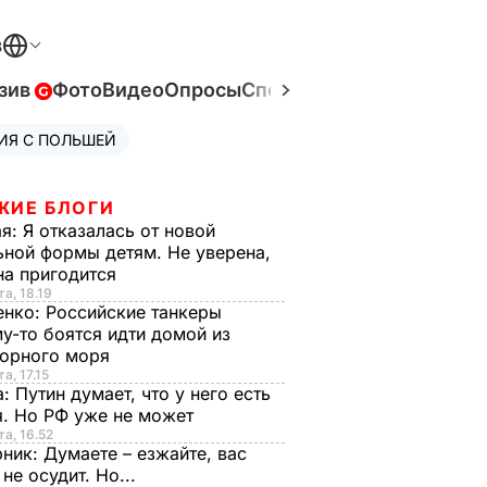
В
зив
Фото
Видео
Опросы
Спецпроекты
Война в Ук
ИЯ С ПОЛЬШЕЙ
ЖИЕ БЛОГИ
ая:
Я отказалась от новой
ной формы детям. Не уверена,
на пригодится
та, 18.19
енко:
Российские танкеры
у-то боятся идти домой из
орного моря
а, 17.15
а:
Путин думает, что у него есть
. Но РФ уже не может
та, 16.52
рник:
Думаете – езжайте, вас
 не осудит. Но...