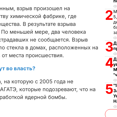
V
п
нным, взрыв произошел на
2
М
i
тву химической фабрике, где
5
д
щества. В результате взрыва
d
б
 По меньшей мере, два человека
з
e
страдавших не сообщается. Взрыв
3
Д
ло стекла в домах, расположенных на
o
п
 от места происшествия.
4
Д
у
ут во власть?
М
"
, на которую с 2005 года не
5
"
АГАТЭ, которые подозревают, что на
З
У
зработкой ядерной бомбы.
Н