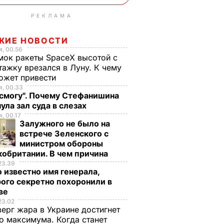
РЕКЛАМА
ЖИЕ НОВОСТИ
, 00.56
ок ракеты SpaceX высотой с
тажку врезался в Луну. К чему
ожет привести
, 00.33
 смогу". Почему Стефанишина
ула зал суда в слезах
, 00.17
Залужного не было на
встрече Зеленского с
министром обороны
обритании. В чем причина
23.39
 известно имя генерала,
ого секретно похоронили в
ве
23.02
верг жара в Украине достигнет
о максимума. Когда станет