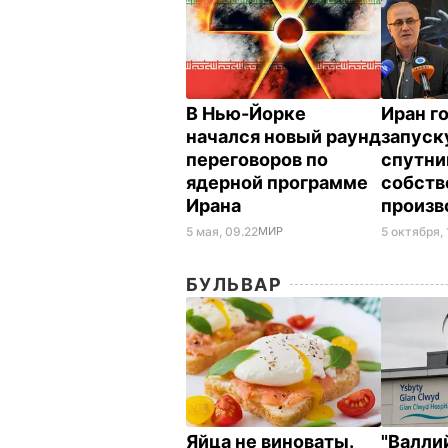
В Нью-Йорке
Иран г
начался новый раунд
запуск
переговоров по
спутни
ядерной программе
собств
Ирана
произв
5 мая, 09.22
МИР
5 октября, 
БУЛЬВАР
Яйца не виноваты.
"Валли