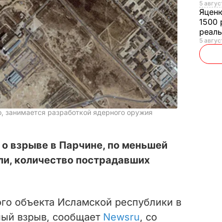
5 авгус
Яцен
1500 
реал
5 авгус
о, занимается разработкой ядерного оружия
о взрыве в Парчине, по меньшей
ли, количество пострадавших
ого объекта Исламской республики в
ный взрыв, сообщает
Newsru
, со