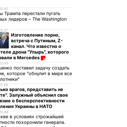
е
22.42
ы Трампа перестали пугать
ых лидеров – The Washington
22.37
ана:
В Вене стартует
Изготовление порно,
последний этап
встреча с Путиным, Z-
о
переговоров по
канал. Что известно о
грамме
ядерной программе
теле дрона "Упырь", которого
рвали в Mercedes
Ирана
22.03
8 апреля, 08.25
МИР
енко поставил задачу создать
е, которое "обнулит в мире все
илотники"
21.39
ько врагов, представить не
те". Залужный объяснил свое
ение о бесперспективности
пления Украины в НАТО
20.48
кве в условиях строжайшей
тности похоронили генерала.
ая соль
Мария Бурмака: Нам
Нежные