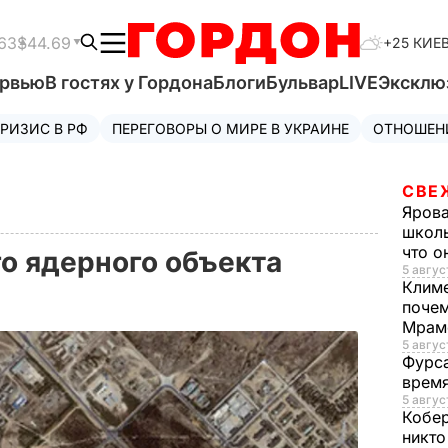
63
$44.69
+25 КИЕ
ервью
В гостях у Гордона
Блоги
Бульвар
LIVE
Эксклю
РИЗИС В РФ
ПЕРЕГОВОРЫ О МИРЕ В УКРАИНЕ
ОТНОШЕН
СВЕ
Яров
школь
что о
го ядерного объекта
5 авгус
Клим
почем
Мрам
5 август
Фурс
время
5 авгус
Кобе
никто