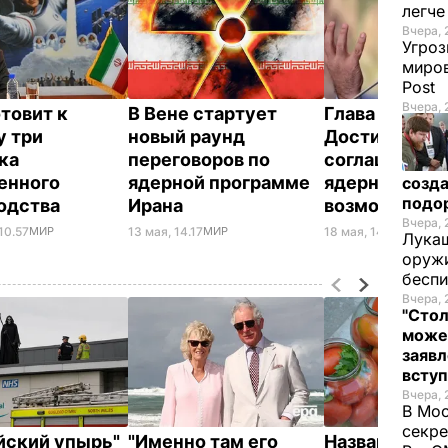
легч
Вчера, 
Угроз
миров
Post
Вчера, 
отовит к
В Вене стартует
Глава МИД Ир
у три
новый раунд
Достижение
ка
переговоров по
соглашения п
енного
ядерной программе
ядерной про
созда
подо
одства
Ирана
возможно
Вчера, 
10.57
МИР
13 мая, 14.17
МИР
18 мая, 14.19
МИР
Лукаш
оружи
бесп
Вчера, 
"Стол
може
заявл
всту
Вчера, 
В Мос
секре
йский упырь"
"Именно там его
Названа лучш