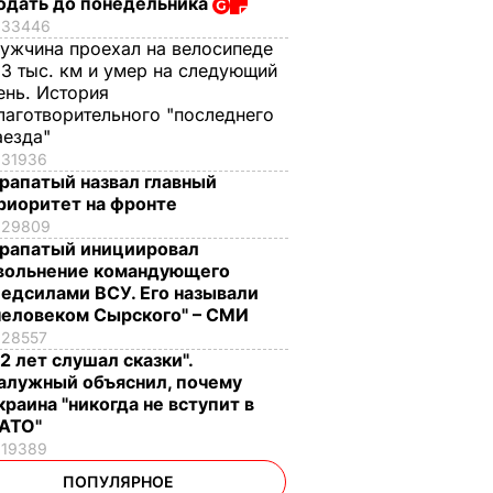
одать до понедельника
33446
ужчина проехал на велосипеде
,3 тыс. км и умер на следующий
ень. История
лаготворительного "последнего
аезда"
31936
рапатый назвал главный
риоритет на фронте
29809
рапатый инициировал
вольнение командующего
едсилами ВСУ. Его называли
человеком Сырского" – СМИ
28557
12 лет слушал сказки".
алужный объяснил, почему
краина "никогда не вступит в
АТО"
19389
ПОПУЛЯРНОЕ