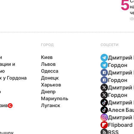
5
С
н
ч
ГОРОД
СОЦСЕТИ
и
Киев
Дмитрий 
ации и
Львов
Гордон
ью
Одесса
Дмитрий 
х у Гордона
Донецк
Гордон
Харьков
Дмитрий 
р
Днепр
Гордон
Мариуполь
Дмитрий 
зив
Луганск
Алеся Ба
Дмитрий 
Flipboard
ы
RSS
e-шоу