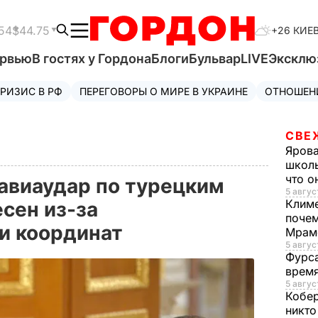
54
$44.75
+26 КИЕ
ервью
В гостях у Гордона
Блоги
Бульвар
LIVE
Эксклю
РИЗИС В РФ
ПЕРЕГОВОРЫ О МИРЕ В УКРАИНЕ
ОТНОШЕН
СВЕ
Яров
школь
что о
 авиаудар по турецким
5 авгус
Клим
сен из-за
почем
и координат
Мрам
5 август
Фурс
время
5 авгус
Кобе
никто