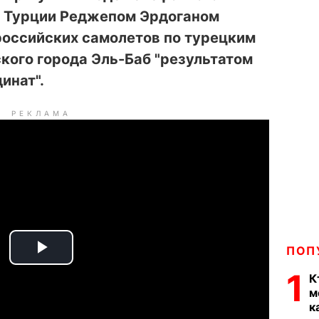
м Турции Реджепом Эрдоганом
российских самолетов по турецким
кого города Эль-Баб "результатом
инат".
РЕКЛАМА
ПОП
P
1
К
l
м
к