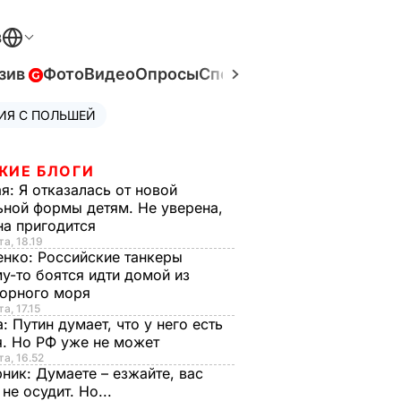
В
зив
Фото
Видео
Опросы
Спецпроекты
Война в Ук
ИЯ С ПОЛЬШЕЙ
ЖИЕ БЛОГИ
ая:
Я отказалась от новой
ной формы детям. Не уверена,
на пригодится
та, 18.19
енко:
Российские танкеры
у-то боятся идти домой из
орного моря
а, 17.15
а:
Путин думает, что у него есть
. Но РФ уже не может
та, 16.52
рник:
Думаете – езжайте, вас
 не осудит. Но...