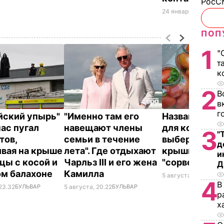
РосСМ
24 января, 23.12
МИР
ПОП
1
"
т
к
2
В
в
г
йский упырь"
"Именно там его
Названа лучш
час пугал
навещают члены
для консерва
3
"
тов,
семьи в течение
выберите ее 
д
ивая на крыше
лета". Где отдыхают
крышки на ба
и
цы с косой и
Чарльз III и его жена
"сорвет"
Д
ом балахоне
Камилла
5 августа, 19.34
БУЛ
4
В
23.32
БУЛЬВАР
5 августа, 20.22
БУЛЬВАР
р
х