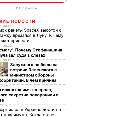
РЕКЛАМА
ЖИЕ НОВОСТИ
, 00.56
ок ракеты SpaceX высотой с
тажку врезался в Луну. К чему
ожет привести
, 00.33
 смогу". Почему Стефанишина
ула зал суда в слезах
, 00.17
Залужного не было на
встрече Зеленского с
министром обороны
обритании. В чем причина
23.39
 известно имя генерала,
ого секретно похоронили в
ве
23.02
верг жара в Украине достигнет
о максимума. Когда станет