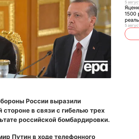
5 авгус
Яцен
1500 
реал
5 авгус
обороны России выразили
 стороне в связи с гибелью трех
ьтате российской бомбардировки.
ир Путин в ходе телефонного