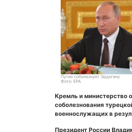
Путин соболезнует Эрдогану
Фото: EPA
Кремль и министерство 
соболезнования турецкой
военнослужащих в резул
Президент России Владим