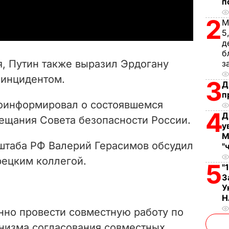
п
a
2
М
y
5
д
V
б
, Путин также выразил Эрдогану
з
i
 инцидентом.
3
Д
п
d
роинформировал о состоявшемся
4
Д
e
вещания Совета безопасности России.
у
М
o
штаба РФ Валерий Герасимов обсудил
"
рецким коллегой.
5
"
З
У
Н
нно провести совместную работу по
низма согласования совместных