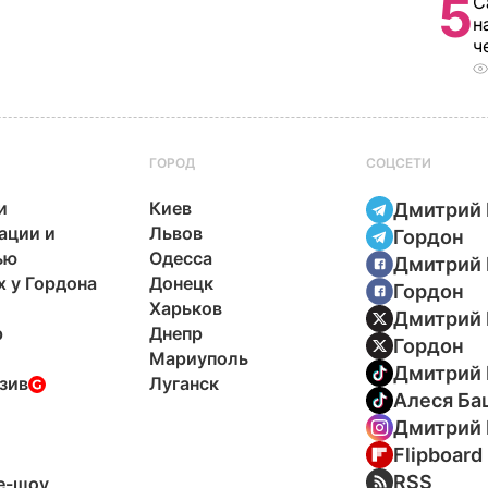
5
С
н
ч
ГОРОД
СОЦСЕТИ
и
Киев
Дмитрий 
ации и
Львов
Гордон
ью
Одесса
Дмитрий 
х у Гордона
Донецк
Гордон
Харьков
Дмитрий 
р
Днепр
Гордон
Мариуполь
Дмитрий 
зив
Луганск
Алеся Ба
Дмитрий 
Flipboard
ы
RSS
e-шоу