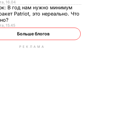
та, 16.04
юк:
В год нам нужно минимум
ракет Patriot, это нереально. Что
ьно?
та, 15.45
Больше блогов
РЕКЛАМА