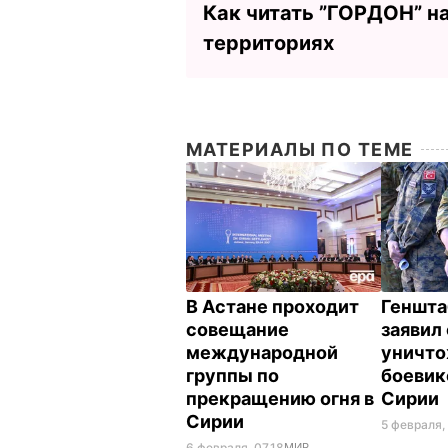
Как читать ”ГОРДОН” н
территориях
МАТЕРИАЛЫ ПО ТЕМЕ
В Астане проходит
Геншта
совещание
заявил
международной
уничто
группы по
боевик
прекращению огня в
Сирии
Сирии
5 февраля, 
6 февраля, 07.18
МИР