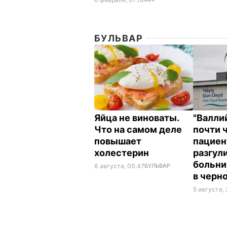
БУЛЬВАР
Яйца не виноваты.
"Валли
Что на самом деле
почти 
повышает
пациен
холестерин
разгул
больни
6 августа, 00.47
БУЛЬВАР
в черн
5 августа, 