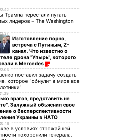
е
22.42
ы Трампа перестали пугать
ых лидеров – The Washington
22.37
Изготовление порно,
встреча с Путиным, Z-
канал. Что известно о
теле дрона "Упырь", которого
рвали в Mercedes
22.03
енко поставил задачу создать
е, которое "обнулит в мире все
илотники"
21.39
ик ООН
ько врагов, представить не
х
те". Залужный объяснил свое
и и
ение о бесперспективности
ам так и
пления Украины в НАТО
20.48
кве в условиях строжайшей
прямой
тности похоронили генерала.