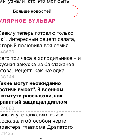
И узнали, кто это мог быть
Больше новостей
УЛЯРНОЕ БУЛЬВАР
Свеклу теперь готовлю только
ак". Интересный рецепт салата,
оторый полюбила вся семья
48630
сего три часа в холодильнике – и
кусная закуска из баклажанов
отова. Рецепт, как находка
ая соль
Мария Бурмака: Нам
Нежные
38244
ции,
говорят, что будет
бельгийские вафли
Такие могут неожиданно
– и
тяжелая зима, и я не
из кисломолочного
остичь высот". В военном
нках не
знаю, что делать,
сыра – идеальны д
нституте рассказали, как
потому что мне
чаепития. Рецепт с
рапатый защищал диплом
некуда ехать
точными
24660
ЬВАР
 институте танковых войск
пропорциями
5 августа, 17.46
БУЛЬВАР
ассказали об особой черте
5 августа, 16.49
БУЛЬВАР
арактера главкома Драпатого
21435