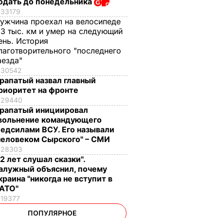
одать до понедельника
33179
ужчина проехал на велосипеде
,3 тыс. км и умер на следующий
ень. История
лаготворительного "последнего
аезда"
30542
рапатый назвал главный
риоритет на фронте
29440
рапатый инициировал
вольнение командующего
едсилами ВСУ. Его называли
человеком Сырского" – СМИ
28303
12 лет слушал сказки".
алужный объяснил, почему
краина "никогда не вступит в
АТО"
19377
ПОПУЛЯРНОЕ