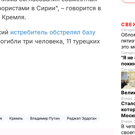
ористами в Сирии", – говорится в
 Кремля.
СВЕ
Сегодня
кий
истребитель обстрелял базу
Облом
погибли три человека, 11 турецких
пятиэ
это м
Сегодня
"Я не
покин
Сегодня
Велик
Вчера, 
Стало
котор
Моск
я
Кремль
Владимир Путин
Реджеп Эрдоган
Вчера, 
В чет
своег