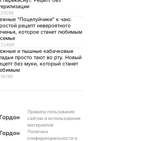
е перекиснут. Рецепт без
а
7 августа, 18.16
БУЛЬВАР
терилизации
ВАР
25056
ежные "Поцелуйчики" к чаю.
ростой рецепт невероятного
еченья, которое станет любимым
 семье
22498
ежные и пышные кабачковые
ладьи просто тают во рту. Новый
ецепт без муки, который станет
юбимым
16746
Правила пользования
Гордон
сайтом и использования
материалов
Политика
Гордон
конфиденциальности и