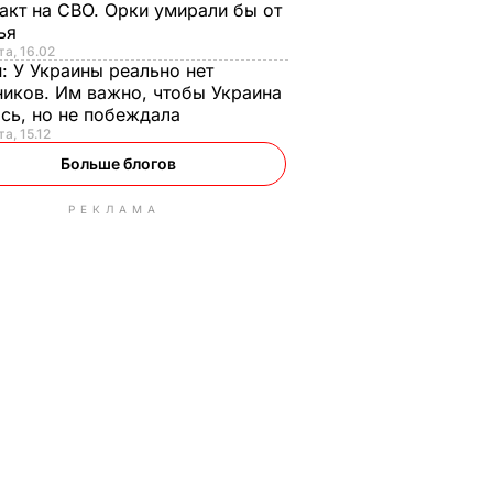
акт на СВО. Орки умирали бы от
тья
та, 16.02
н:
У Украины реально нет
иков. Им важно, чтобы Украина
сь, но не побеждала
а, 15.12
Больше блогов
РЕКЛАМА