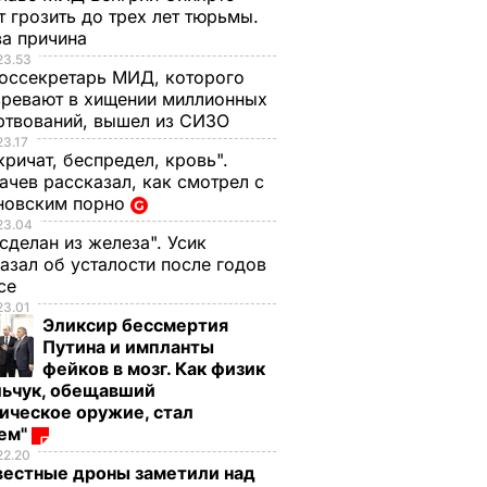
 грозить до трех лет тюрьмы.
ва причина
23.53
оссекретарь МИД, которого
ревают в хищении миллионных
ртвований, вышел из СИЗО
23.17
кричат, беспредел, кровь".
чев рассказал, как смотрел с
новским порно
23.04
 сделан из железа". Усик
азал об усталости после годов
ксе
23.01
Эликсир бессмертия
Путина и импланты
фейков в мозг. Как физик
льчук, обещавший
ическое оружие, стал
оем"
22.20
вестные дроны заметили над