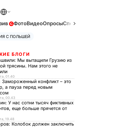
В
зив
Фото
Видео
Опросы
Спецпроекты
Война в Ук
ИЯ С ПОЛЬШЕЙ
ЖИЕ БЛОГИ
ашвили:
Мы вытащили Грузию из
ой трясины. Нам этого не
тили
та, 01.40
:
Замороженный конфликт – это
р, а пауза перед новым
исом
та, 00.43
рин:
У нас сотни тысяч фиктивных
нтов, еще больше прячется от
та, 19.48
оров:
Колобок должен заключить