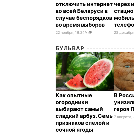
отключить интернет
через 
во всей Беларуси в
стацио
случае беспорядков
мобил
во время выборов
телеф
22 ноября, 16.24
МИР
28 декабря
БУЛЬВАР
Как опытные
В Росс
огородники
унизил
выбирают самый
героя 
сладкий арбуз. Семь
7 августа, 
признаков спелой и
сочной ягоды