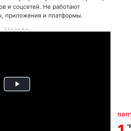
ов и соцсетей. Не работают
ы, приложения и платформы.
РЕКЛАМА
P
l
ПОП
a
1
"
y