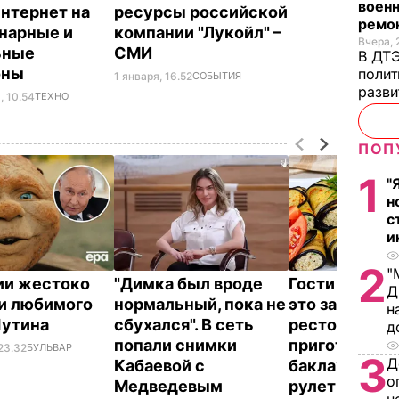
военн
интернет на
ресурсы российской
ремон
нарные и
компании "Лукойл" –
Вчера, 
ьные
СМИ
В ДТЭ
оны
полит
1 января, 16.52
СОБЫТИЯ
разви
, 10.54
ТЕХНО
ПОП
1
"
н
с
и
2
"
ии жестоко
"Димка был вроде
Гости думают
Д
и любимого
нормальный, пока не
это закуска и
н
Путина
сбухался". В сеть
ресторана. К
д
попали снимки
приготовить
23.32
БУЛЬВАР
3
Д
Кабаевой с
баклажанны
о
Медведевым
рулетики без