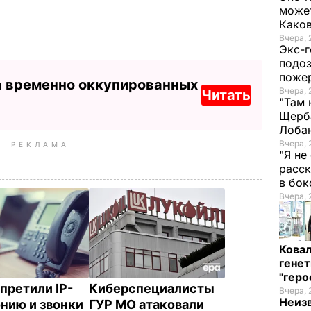
может
Како
Вчера, 
Экс-г
подоз
поже
а временно оккупированных
Вчера, 
Читать
"Там 
Щерба
Лоба
Вчера, 
РЕКЛАМА
"Я не
расск
в бо
Вчера, 
Кова
генет
"гер
апретили IP-
Киберспециалисты
Вчера, 
Неиз
нию и звонки
ГУР МО атаковали