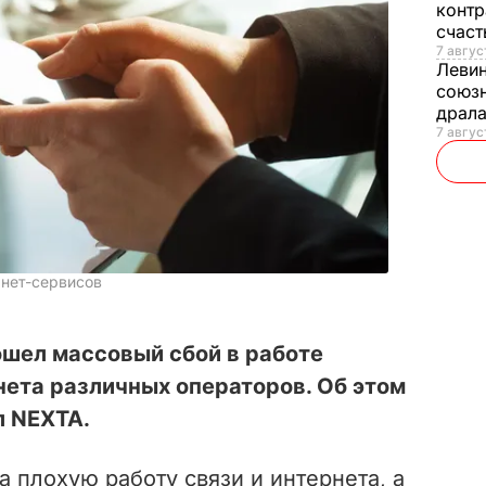
контр
счас
7 авгус
Леви
союзн
драла
7 август
рнет-сервисов
ошел массовый сбой в работе
нета различных операторов. Об этом
л NEXTA.
 плохую работу связи и интернета, а