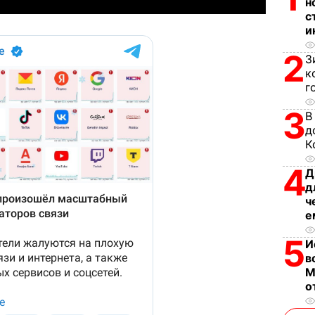
н
с
V
и
2
i
З
к
г
d
3
В
e
д
К
o
4
Д
д
ч
е
5
И
в
М
о