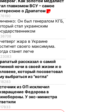
омером". Как золотой медалист
тал главкомом ВСУ – самое
нтересное о Драпатом
76190
инченко:
Он был генералом КГБ,
оторый стал украинским
осударственником
36708
 четверг жара в Украине
остигнет своего максимума.
огда станет легче
23083
рапатый рассказал о самой
линной ночи в своей жизни и о
еловеке, который посоветовал
му выбраться из "котла"
18283
сточник из ОП исключил
озвращение Федорова в
инобороны. У экс-министра
тветили
17833