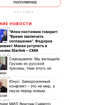
ПОПУЛЯРНОЕ
РЕКЛАМА
ЖИЕ НОВОСТИ
, 01.53
"Илон постоянно говорит:
"Время заключать
соглашение". Федоров
ривает Маска уступить в
ении Starlink – СМИ
, 01.40
Саакашвили:
Мы вытащили
Грузию из русской
трясины. Нам этого не
тили
, 00.43
Юнус:
Замороженный
конфликт – это не мир, а
пауза перед новым
исом
, 00.31
лаве МИД Венгрии Сийярто