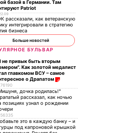
ой базой в Германии. Там
тируют Patriot
22.09
К рассказали, как ветеранскую
ику интегрировали в стратегию
тия бизнеса
Больше новостей
УЛЯРНОЕ БУЛЬВАР
Я не привык быть вторым
омером". Как золотой медалист
тал главкомом ВСУ – самое
нтересное о Драпатом
76190
Мишуня, дочка родилась!"
, что
"Ничего навязывать
Смешайте это с
рапатый рассказал, как ночью
з
не буду". Драпатый
мукой – и целая гор
а позициях узнал о рождении
ак
рассказал, какую
мягких, словно пух,
очери
 нежные
профессию выбрал
пирожков готова.
56335
обавьте это в каждую банку – и
е
его сын
Самый лучший
гурцы под капроновой крышкой
рецепт
7 августа, 19.44
БУЛЬВАР