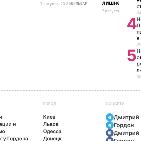
н
лишнего жир
7 августа, 20.39
БУЛЬВАР
с
7 августа, 20.17
БУЛЬ
4
Н
П
п
в
5
Н
о
р
л
ГОРОД
СОЦСЕТИ
и
Киев
Дмитрий 
ации и
Львов
Гордон
ью
Одесса
Дмитрий 
х у Гордона
Донецк
Гордон