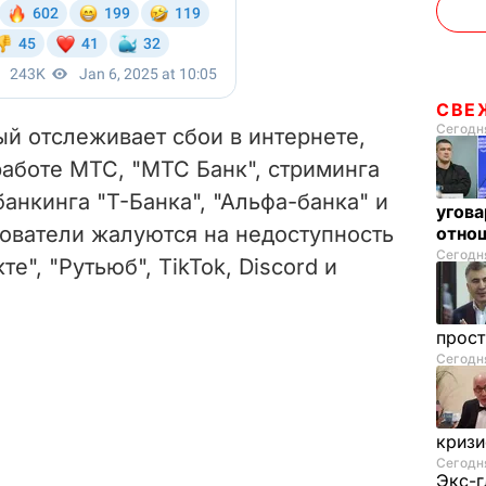
СВЕ
Сегодня
ый отслеживает сбои в интернете,
аботе МТС, "МТС Банк", стриминга
банкинга "Т-Банка", "Альфа-банка" и
угова
зователи жалуются на недоступность
отнош
Сегодня
те", "Рутьюб", TikTok, Discord и
прос
Сегодня
криз
Сегодня
Экс-г