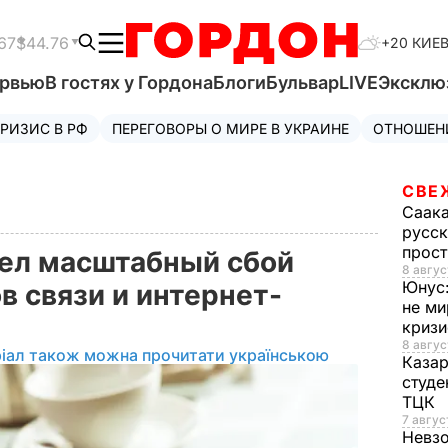
67
$44.76
+20 КИЕ
ервью
В гостях у Гордона
Блоги
Бульвар
LIVE
Эксклю
РИЗИС В РФ
ПЕРЕГОВОРЫ О МИРЕ В УКРАИНЕ
ОТНОШЕН
СВЕ
Саак
русск
прос
ел масштабный сбой
8 авгус
Юнус
в связи и интернет-
не ми
криз
8 авгус
іал також можна прочитати українською
Каза
студе
ТЦК
7 авгус
Невз