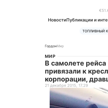
€51.
Новости
Публикации и инт
ТОПЛИВНЫЙ К
Гордон
Мир
МИР
В самолете рейса
привязали к крес
корпорации, драв
21 декабря 2015, 17.29