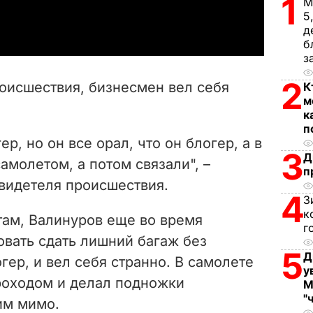
1
М
a
5
д
y
б
з
V
2
оисшествия, бизнесмен вел себя
К
i
м
к
п
d
ер, но он все орал, что он блогер, а в
3
Д
e
амолетом, а потом связали", –
п
свидетеля происшествия.
o
4
З
к
там, Валинуров
еще во время
г
овать сдать лишний багаж без
5
Д
гер, и вел себя странно. В самолете
у
роходом и делал подножки
М
"
им мимо.