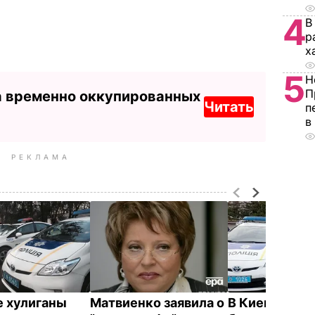
4
В
р
х
5
Н
П
а временно оккупированных
Читать
п
в
РЕКЛАМА
е хулиганы
Матвиенко заявила о
В Киеве отец