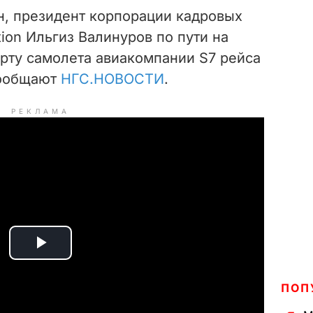
, президент корпорации кадровых
tion Ильгиз Валинуров по пути на
орту самолета авиакомпании S7 рейса
сообщают
НГС.НОВОСТИ
.
РЕКЛАМА
P
l
ПОП