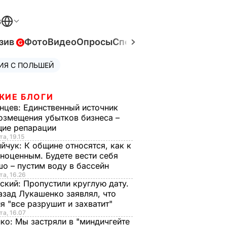
В
зив
Фото
Видео
Опросы
Спецпроекты
Война в Ук
ИЯ С ПОЛЬШЕЙ
ЖИЕ БЛОГИ
нцев:
Единственный источник
озмещения убытков бизнеса –
щие репарации
та, 19.15
ийчук:
К общине относятся, как к
ноценным. Будете вести себя
о – пустим воду в бассейн
та, 16.26
ский:
Пропустили круглую дату.
азад Лукашенко заявлял, что
я "все разрушит и захватит"
та, 16.07
нко:
Мы застряли в "миндичгейте