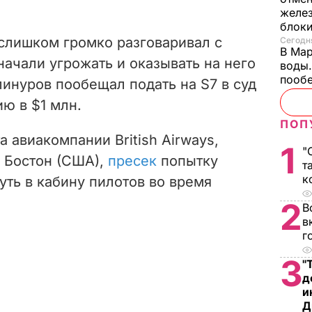
желе
блок
 слишком громко разговаривал с
Сегодня
В Мар
начали угрожать и оказывать на него
воды.
пооб
инуров пообещал подать на S7 в суд
ю в $1 млн.
ПОП
 авиакомпании British Airways,
1
"
 Бостон (США),
пресек
попытку
т
к
ть в кабину пилотов во время
2
В
в
г
3
"
д
и
Д