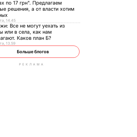
ах по 17 грн". Предлагаем
ые решения, а от власти хотим
ных
та, 14.45
нжи:
Все не могут уехать из
ы или в села, как нам
агают. Каков план Б?
та, 13.59
Больше блогов
РЕКЛАМА