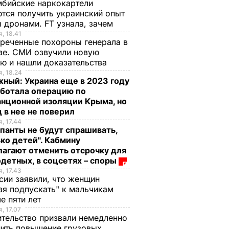
бийские наркокартели
тся получить украинский опыт
 дронами. FT узнала, зачем
, 18.41
реченные похороны генерала в
ве. СМИ озвучили новую
ю и нашли доказательства
, 18.24
ный: Украина еще в 2023 году
аботала операцию по
нционной изоляции Крыма, но
 в нее не поверил
, 17.44
панты не будут спрашивать,
ко детей". Кабмину
агают отменить отсрочку для
детных, в соцсетях – споры
, 17.43
сии заявили, что женщин
зя подпускать" к мальчикам
е пяти лет
, 17.07
тельство призвали немедленно
ить повышение грузовых