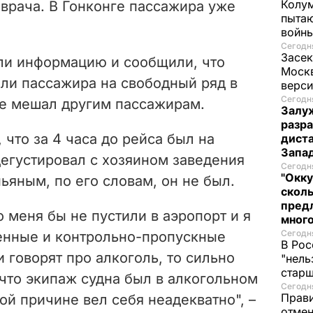
Колум
врача. В Гонконге пассажира уже
пытаю
войны
Сегодня
Засек
ли информацию и сообщили, что
Моск
ли пассажира на свободный ряд в
верси
Сегодня
не мешал другим пассажирам.
Залуж
разр
 что за 4 часа до рейса был на
диста
Запад
дегустировал с хозяином заведения
Сегодня
"Окку
ьяным, по его словам, он не был.
сколь
предл
о меня бы не пустили в аэропорт и я
много
Сегодня
енные и контрольно-пропускные
В Рос
 говорят про алкоголь, то сильно
"нель
старш
 что экипаж судна был в алкогольном
Сегодня
Прави
ой причине вел себя неадекватно", –
отмен