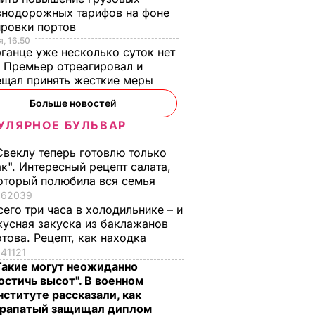
знодорожных тарифов на фоне
ировки портов
, 16.50
ганце уже несколько суток нет
 Премьер отреагировал и
ещал принять жесткие меры
Больше новостей
УЛЯРНОЕ БУЛЬВАР
Свеклу теперь готовлю только
ак". Интересный рецепт салата,
оторый полюбила вся семья
62039
сего три часа в холодильнике – и
кусная закуска из баклажанов
отова. Рецепт, как находка
41121
Такие могут неожиданно
остичь высот". В военном
нституте рассказали, как
рапатый защищал диплом