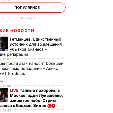
ПОПУЛЯРНОЕ
РЕКЛАМА
ЖИЕ НОВОСТИ
, 19.15
Гетманцев:
Единственный
источник для возмещения
убытков бизнеса –
щие репарации
, 19.07
ы после атак наносят больший
 чем само попадание – Алекс
SVT Products
ие
, 19.00
LIVE
Тайные похороны в
Москве, идеи Лукашенко,
закрытое небо. Стрим
анова с Бацман. Видео
, 18.45