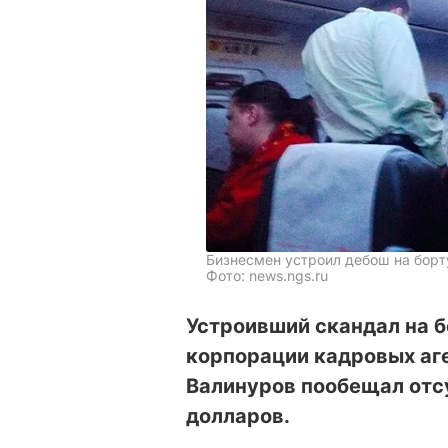
Бизнесмен устроил дебош на борт
Фото: news.ngs.ru
Устроивший скандал на б
корпорации кадровых аге
Валинуров пообещал отс
долларов.