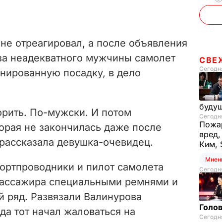
 не отреагировал, а после объявления
-за неадекватного мужчины самолет
СВЕ
Сегодня
нированную посадку, в дело
буду
орить. По-мужски. И потом
Сегодня
Пожар
торая не закончилась даже после
вред,
 рассказала девушка-очевидец.
Ким, 
Мнен
ортпроводники и пилот самолета
Сегодня
пассажира специальными ремнями и
й ряд. Развязали Валинурова
Голов
гда тот начал жаловаться на
Сегодня