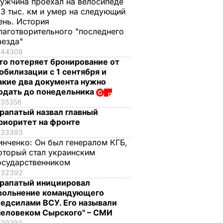
ужчина проехал на велосипеде
,3 тыс. км и умер на следующий
ень. История
лаготворительного "последнего
аезда"
44308
то потеряет бронирование от
обилизации с 1 сентября и
акие два документа нужно
одать до понедельника
35356
рапатый назвал главный
риоритет на фронте
33393
инченко:
Он был генералом КГБ,
оторый стал украинским
осударственником
32392
рапатый инициировал
вольнение командующего
едсилами ВСУ. Его называли
человеком Сырского" – СМИ
29793