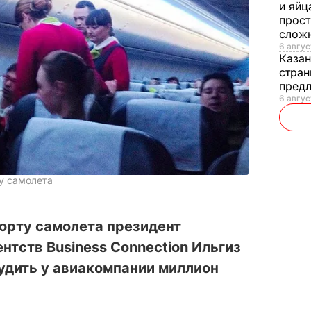
и яйц
прост
слож
6 авгус
Каза
стран
предл
6 авгус
у самолета
орту самолета президент
нтств Business Connection Ильгиз
удить у авиакомпании миллион