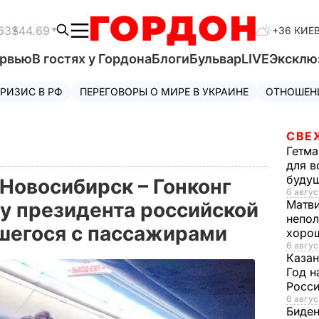
63
$44.69
+36 КИЕ
ервью
В гостях у Гордона
Блоги
Бульвар
LIVE
Эксклю
РИЗИС В РФ
ПЕРЕГОВОРЫ О МИРЕ В УКРАИНЕ
ОТНОШЕН
СВЕ
Гетма
для в
буду
 Новосибирск – Гонконг
6 авгус
Матв
лу президента российской
непол
шегося с пассажирами
хорош
6 авгус
Казан
Год н
Росси
6 авгус
Биде