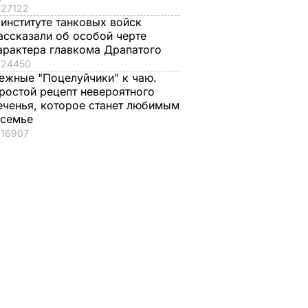
27122
 институте танковых войск
ассказали об особой черте
арактера главкома Драпатого
24450
ежные "Поцелуйчики" к чаю.
ростой рецепт невероятного
еченья, которое станет любимым
 семье
16907
В КГГА