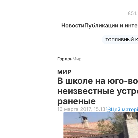
€51
Новости
Публикации и инт
ТОПЛИВНЫЙ К
Гордон
Мир
МИР
В школе на юго-в
неизвестные устр
раненые
16 марта 2017, 15.13
Цей матер