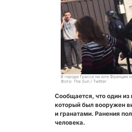
В городе Грассе на юге Франции н
Фото: The Sun / Twitter
Сообщается, что один из 
который был вооружен в
и гранатами. Ранения по
человека.