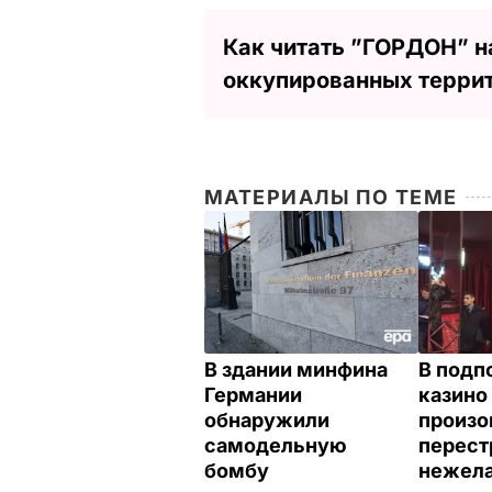
Как читать ”ГОРДОН” н
оккупированных терри
МАТЕРИАЛЫ ПО ТЕМЕ
В здании минфина
В подп
Германии
казино
обнаружили
произо
самодельную
перест
бомбу
нежела