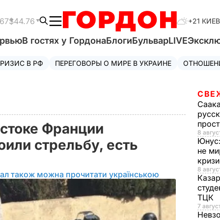
.67
$44.76
+21 КИЕВ
ервью
В гостях у Гордона
Блоги
Бульвар
LIVE
Экскл
РИЗИС В РФ
ПЕРЕГОВОРЫ О МИРЕ В УКРАИНЕ
ОТНОШЕН
СВЕ
Саак
русск
прос
остоке Франции
8 авгус
Юнус
оили стрельбу, есть
не ми
криз
8 авгус
іал також можна прочитати українською
Каза
студе
ТЦК
7 авгус
Невз