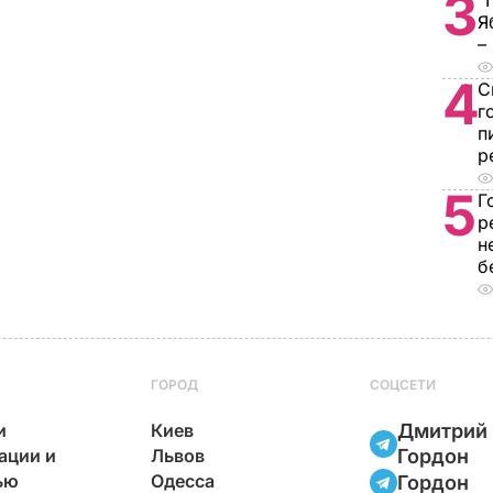
3
"
Я
–
4
С
г
п
р
5
Г
р
н
б
ГОРОД
СОЦСЕТИ
и
Киев
Дмитрий
ации и
Львов
Гордон
ью
Одесса
Гордон