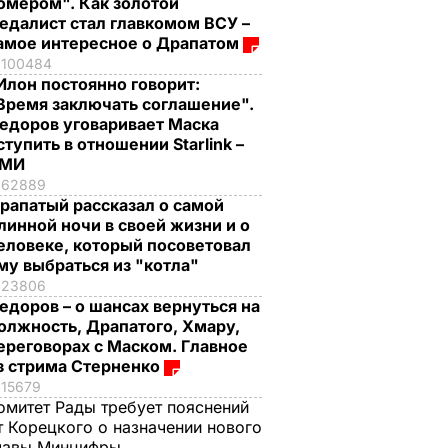
омером". Как золотой
едалист стал главкомом ВСУ –
амое интересное о Драпатом
100484
Илон постоянно говорит:
Время заключать соглашение".
едоров уговаривает Маска
ступить в отношении Starlink –
СМИ
62889
рапатый рассказал о самой
линной ночи в своей жизни и о
еловеке, который посоветовал
му выбраться из "котла"
23806
едоров – о шансах вернуться на
олжность, Драпатого, Хмару,
ереговорах с Маском. Главное
з стрима Стерненко
15679
омитет Рады требует пояснений
т Корецкого о назначении нового
лавы Минцифры