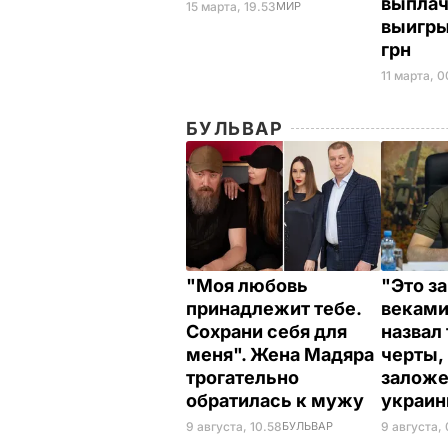
выплач
15 марта, 19.53
МИР
выигры
грн
11 марта, 0
БУЛЬВАР
"Моя любовь
"Это з
принадлежит тебе.
веками
Сохрани себя для
назвал
меня". Жена Мадяра
черты,
трогательно
заложе
обратилась к мужу
украи
9 августа, 10.58
БУЛЬВАР
9 августа,