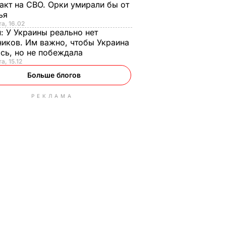
акт на СВО. Орки умирали бы от
тья
та, 16.02
н:
У Украины реально нет
иков. Им важно, чтобы Украина
сь, но не побеждала
а, 15.12
Больше блогов
РЕКЛАМА