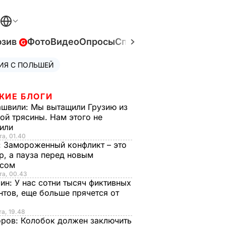
юзив
Фото
Видео
Опросы
Спецпроекты
Война в У
ИЯ С ПОЛЬШЕЙ
ЖИЕ БЛОГИ
ашвили:
Мы вытащили Грузию из
ой трясины. Нам этого не
тили
та, 01.40
:
Замороженный конфликт – это
р, а пауза перед новым
исом
та, 00.43
рин:
У нас сотни тысяч фиктивных
нтов, еще больше прячется от
та, 19.48
оров:
Колобок должен заключить