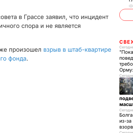
овета в Грассе заявил, что инцидент
ичного спора и не является
СВЕ
Сегодня
риже произошел
взрыв в штаб-квартире
"Пока
го фонда
.
повед
требо
Орму
Сегодня
подве
масш
Сегодня
Болга
из-за
взорв
Сегодн