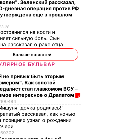
волен". Зеленский рассказал,
0-дневная операция против РФ
 утверждена еще в прошлом
23.28
остранился на кости и
няет сильную боль. Сын
на рассказал о раке отца
Больше новостей
УЛЯРНОЕ БУЛЬВАР
Я не привык быть вторым
омером". Как золотой
яленые
"Что смотрите?
Распространился н
едалист стал главкомом ВСУ –
амое интересное о Драпатом
пицце,
Пишите рецепт!"
кости и причиняет
100484
одарок.
Знаменитые
сильную боль. Сын
Мишуня, дочка родилась!"
рая в
херсонские
Байдена рассказал 
рапатый рассказал, как ночью
е
помидоры, которые
раке отца
а позициях узнал о рождении
можно есть уже на
8 августа, 23.28
МИР
очери
второй день
ЬВАР
69302