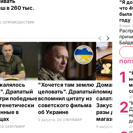
ивать
"Я до
ш в 260 тыс.
что 4
была
году
0.10
ПРОИСШЕСТВИЯ
Вчера, 
Распр
причи
Байде
ПОП
1
"
н
акалялось
"Хочется там землю
Домашние в
м
с
". Драпатый
целовать". Драпатый
помидоры к 
 три победные
вспомнил цитату из
салатам и в п
2
"
 генетически
советского фильма
Закуска, кото
Д
нные в
об Украине
разы дешевл
н
нцах
магазинной
9 августа, 09.01
БУЛЬВАР
д
 09.38
БУЛЬВАР
9 августа, 08.44
БУЛ