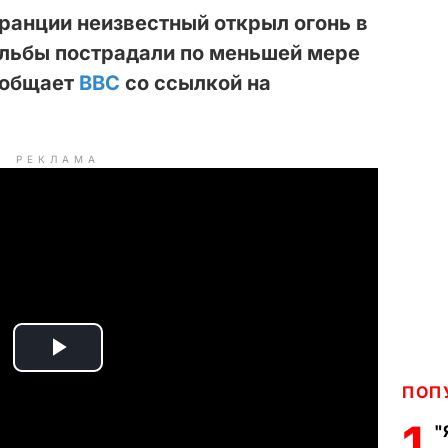
Франции неизвестный открыл огонь в
ельбы пострадали по меньшей мере
ообщает
BBC
со ссылкой на
РЕКЛАМА
P
ПОП
l
1
"