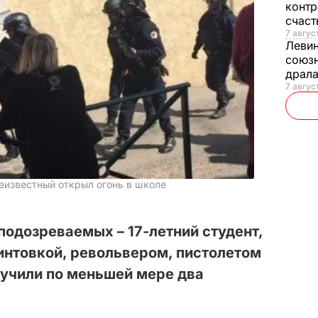
контр
счас
7 авгус
Леви
союзн
драла
7 август
еизвестный открыл огонь в школе
подозреваемых – 17-летний студент,
интовкой, револьвером, пистолетом
лучили по меньшей мере два