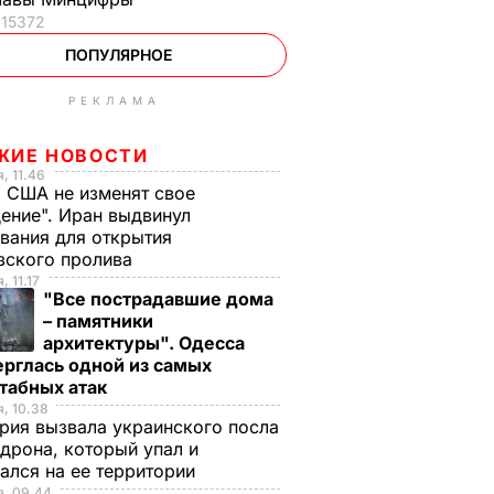
15372
ПОПУЛЯРНОЕ
РЕКЛАМА
ЖИЕ НОВОСТИ
, 11.46
 США не изменят свое
ение". Иран выдвинул
вания для открытия
зского пролива
, 11.17
"Все пострадавшие дома
– памятники
архитектуры". Одесса
рглась одной из самых
табных атак
, 10.38
рия вызвала украинского посла
 дрона, который упал и
ался на ее территории
я, 09.44