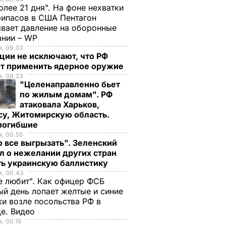
олее 21 дня". На фоне нехватки
ипасов в США Пентагон
вает давление на оборонные
ании – WP
, 09.02
ции не исключают, что РФ
т применить ядерное оружие
, 08.23
"Целенаправленно бьет
по жилым домам". РФ
атаковала Харьков,
су, Житомирскую область.
 погибшие
, 00.55
 все выгрызать". Зеленский
л о нежелании других стран
ть украинскую баллистику
оизошел
я, 00.43
-
е любит". Как офицер ФСБ
й день лопает желтые и синие
ВФ
и возле посольства РФ в
де. Видео
, 00.19