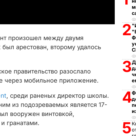
н
a
м
с
y
2
"
V
"
дент произошел между двумя
Ф
i
у
 был арестован, второму удалось
d
3
Д
д
e
ское правительство разослало
ч
е через мобильное приложение.
е
o
4
Ф
nt
, среди раненых директор школы.
д
ним из подозреваемых является 17-
п
и
был вооружен винтовкой,
5
и гранатами.
К
о
г