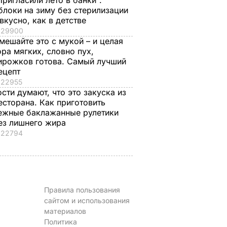
Пригласили лето в банки".
8 августа, 23.56
БУЛЬВАР
блоки на зиму без стерилизации
 вкусно, как в детстве
29900
мешайте это с мукой – и целая
ора мягких, словно пух,
ирожков готова. Самый лучший
ецепт
22955
ости думают, что это закуска из
есторана. Как приготовить
ежные баклажанные рулетики
ез лишнего жира
22794
Правила пользования
сайтом и использования
материалов
Политика