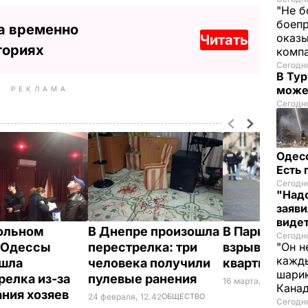
"Не б
боепр
а временно
оказы
Читать
ториях
комп
Сегодня
В Тур
може
РЕКЛАМА
Сегодня
Одес
Есть
Сегодня
"Надо
заяви
виде
ольном
В Днепре произошла
В Париже пр
Сегодн
 Одессы
перестрелка: три
взрыв в штаб
"Он н
кажды
шла
человека получили
квартире М
шарик
релка из-за
пулевые ранения
16 марта, 14.47
МИР
Кана
ния хозяев
24 февраля, 12.42
ОБЩЕСТВО
Сегодня