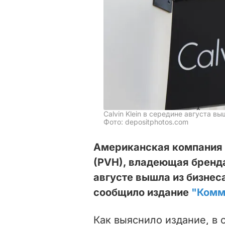
Calvin Klein в середине августа в
Фото: depositphotos.com
Американская компания Ph
(PVH), владеющая брендам
августе вышла из бизнеса
сообщило издание
"Комм
Как выяснило издание, в 