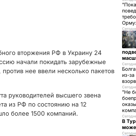
"Пока
повед
требо
Орму
Сегодня
подве
ного вторжения РФ в Украину 24
масш
оссию начали покидать зарубежные
Сегодня
Болга
, против нее ввели несколько пакетов
из-за
взорв
Сегодн
"Не б
ута руководителей высшего звена
боепр
та из РФ по состоянию на 12
оказы
комп
шло более 1500 компаний.
Сегодня
В Тур
може
Сегодня