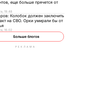
нтов, еще больше прячется от
та, 19.48
оров:
Колобок должен заключить
акт на СВО. Орки умирали бы от
тья
та, 16.02
Больше блогов
РЕКЛАМА