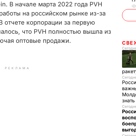
lein. В начале марта 2022 года PVH
работы на российском рынке из-за
В отчете корпорации за первую
чалось, что PVH полностью вышла из
лючая оптовые продажи.
СВЕ
Сегодня
РЕКЛАМА
ракет
Сегодня
Росси
важны
Молдо
знат
Сегодня
Росси
восп
боепр
выго
Сегодня