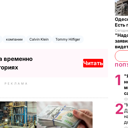
Одес
Есть
Сегодня
"Надо
компании
Calvin Klein
Tommy Hilfiger
заяви
виде
а временно
Читать
ПОП
ториях
1
"
н
РЕКЛАМА
м
с
2
"
Д
н
д