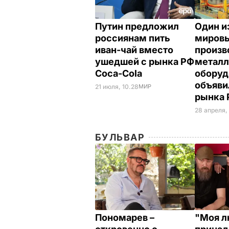
Путин предложил
Один и
россиянам пить
миров
иван-чай вместо
произв
ушедшей с рынка РФ
металл
Coca-Cola
оборуд
объяви
21 июля, 10.28
МИР
рынка
28 апреля,
БУЛЬВАР
Пономарев –
"Моя л