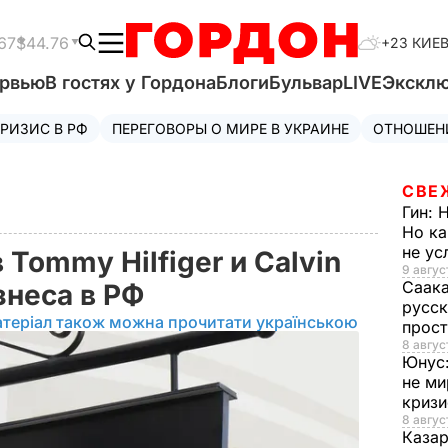
67
$44.76
+23 КИЕ
ервью
В гостях у Гордона
Блоги
Бульвар
LIVE
Экскл
РИЗИС В РФ
ПЕРЕГОВОРЫ О МИРЕ В УКРАИНЕ
ОТНОШЕН
СВЕ
Гин:
Н
Но ка
не у
Tommy Hilfiger и Calvin
9 авгус
Саак
знеса в РФ
русск
теріал також можна прочитати українською
прос
8 авгус
Юнус
не ми
криз
8 авгус
Каза