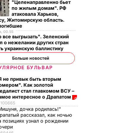
"Целенаправленно бьет
по жилым домам". РФ
атаковала Харьков,
су, Житомирскую область.
 погибшие
, 00.55
 все выгрызать". Зеленский
л о нежелании других стран
ть украинскую баллистику
Больше новостей
УЛЯРНОЕ БУЛЬВАР
Я не привык быть вторым
омером". Как золотой
едалист стал главкомом ВСУ –
амое интересное о Драпатом
100665
Мишуня, дочка родилась!"
рапатый рассказал, как ночью
а позициях узнал о рождении
очери
69446