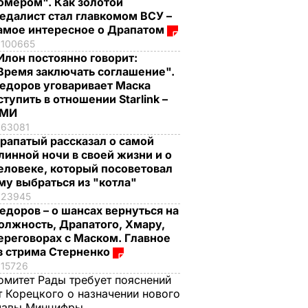
омером". Как золотой
едалист стал главкомом ВСУ –
амое интересное о Драпатом
100665
Илон постоянно говорит:
Время заключать соглашение".
едоров уговаривает Маска
ступить в отношении Starlink –
СМИ
63081
рапатый рассказал о самой
линной ночи в своей жизни и о
еловеке, который посоветовал
му выбраться из "котла"
23945
едоров – о шансах вернуться на
олжность, Драпатого, Хмару,
ереговорах с Маском. Главное
з стрима Стерненко
15726
омитет Рады требует пояснений
т Корецкого о назначении нового
лавы Минцифры