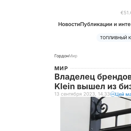
€51.
Новости
Публикации и инт
ТОПЛИВНЫЙ К
Гордон
Мир
МИР
Владелец брендов 
Klein вышел из би
13 сентября 2023, 14.33
Цей ма