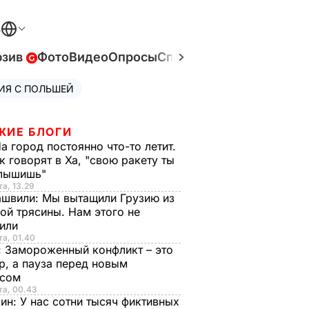
В
юзив
Фото
Видео
Опросы
Спецпроекты
Война в У
ИЯ С ПОЛЬШЕЙ
ЖИЕ БЛОГИ
а город постоянно что-то летит.
к говорят в Ха, "свою ракету ты
слышишь"
та, 13.29
ашвили:
Мы вытащили Грузию из
ой трясины. Нам этого не
тили
та, 01.40
:
Замороженный конфликт – это
р, а пауза перед новым
исом
та, 00.43
рин:
У нас сотни тысяч фиктивных