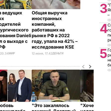
3
"
Я
з ведущих
Общая выручка
–
ых
иностранных
4
одителей
компаний,
С
ургического
работавших на
г
п
ования Danieli
рынке РФ в 2022
р
л о выходе с
году, упала на 42% –
 РФ
исследование KSE
5
Г
 20.34
МИР
12 июня, 17.42
ДЕНЬГИ
р
н
б
юбовь
"Это закалялось
"Хочется та