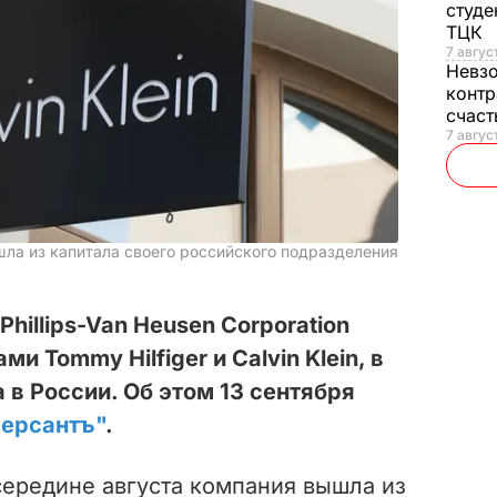
студе
ТЦК
7 авгус
Невз
контр
счас
7 авгус
ышла из капитала своего российского подразделения
illips-Van Heusen Corporation
и Tommy Hilfiger и Calvin Klein, в
 в России. Об этом 13 сентября
ерсантъ"
.
середине августа компания вышла из