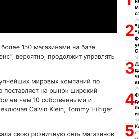
н
м
a
с
2
y
"
"
V
Ф
у
 более 150 магазинами на базе
i
нс", вероятно, продолжит управлять
3
Д
d
д
ч
e
рупнейших мировых компаний по
е
а поставляет на рынок широкий
4
o
Ф
 более чем 10 собственными и
д
п
ключая Calvin Klein, Tommy Hilfiger
и
5
К
о
вала свою розничную сеть магазинов
г