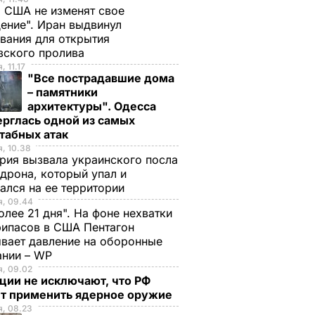
 США не изменят свое
ение". Иран выдвинул
вания для открытия
зского пролива
, 11.17
"Все пострадавшие дома
– памятники
архитектуры". Одесса
рглась одной из самых
табных атак
, 10.38
рия вызвала украинского посла
 дрона, который упал и
ался на ее территории
я, 09.44
олее 21 дня". На фоне нехватки
ипасов в США Пентагон
вает давление на оборонные
ании – WP
, 09.02
ции не исключают, что РФ
т применить ядерное оружие
, 08.23