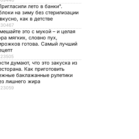
Пригласили лето в банки".
блоки на зиму без стерилизации
 вкусно, как в детстве
30467
мешайте это с мукой – и целая
ора мягких, словно пух,
ирожков готова. Самый лучший
ецепт
23505
ости думают, что это закуска из
есторана. Как приготовить
ежные баклажанные рулетики
ез лишнего жира
23059
м землю
Домашние вяленые
"Что смотрите?