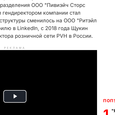
дразделения ООО "Пивиэйч Сторс
и гендиректором компании стал
 структуры сменилось на ООО "Ритэйл
илю в LinkedIn, с 2018 года Щукин
ктора розничной сети PVH в России.
РЕКЛАМА
P
ПОП
1
"
l