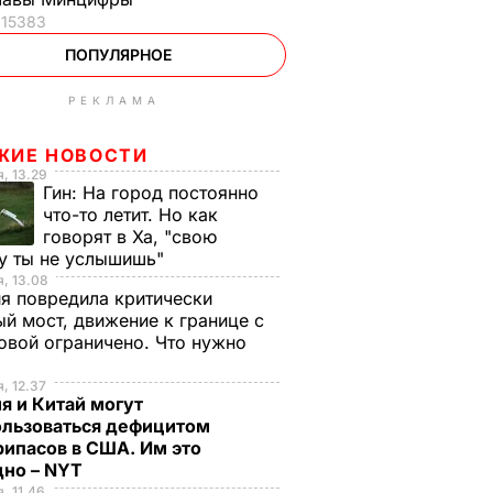
15383
ПОПУЛЯРНОЕ
РЕКЛАМА
ЖИЕ НОВОСТИ
, 13.29
Гин:
На город постоянно
что-то летит. Но как
говорят в Ха, "свою
у ты не услышишь"
, 13.08
я повредила критически
й мост, движение к границе с
вой ограничено. Что нужно
ь
, 12.37
я и Китай могут
ользоваться дефицитом
ипасов в США. Им это
дно – NYT
, 11.46