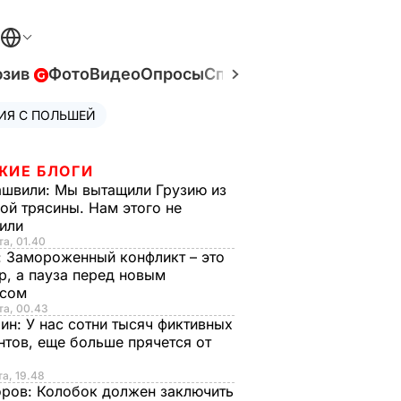
юзив
Фото
Видео
Опросы
Спецпроекты
Война в У
ИЯ С ПОЛЬШЕЙ
ЖИЕ БЛОГИ
ашвили:
Мы вытащили Грузию из
ой трясины. Нам этого не
тили
та, 01.40
:
Замороженный конфликт – это
р, а пауза перед новым
исом
та, 00.43
рин:
У нас сотни тысяч фиктивных
нтов, еще больше прячется от
та, 19.48
оров:
Колобок должен заключить