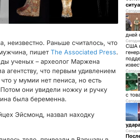
ситу
Сегодня
дней 
Сегодня
, неизвестно. Раньше считалось, что
США 
 мужчина, пишет
The
Associated Press
.
генер
подде
нды ученых – археолог Маржена
изве
а агентству, что первым удивлением
Сегодня
 что у мумии нет пениса, но есть
 Потом они увидели ножку и ручку
с тов
щина была беременна.
Сегодня
йцех Эйсмонд, назвал находку
удар
Сегодня
После
дилось тело, привезли в Варшаву в