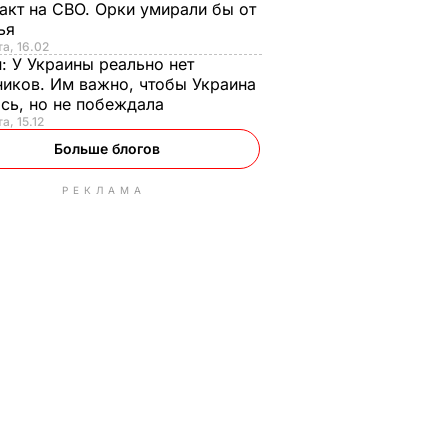
акт на СВО. Орки умирали бы от
тья
та, 16.02
н:
У Украины реально нет
иков. Им важно, чтобы Украина
сь, но не побеждала
а, 15.12
Больше блогов
РЕКЛАМА