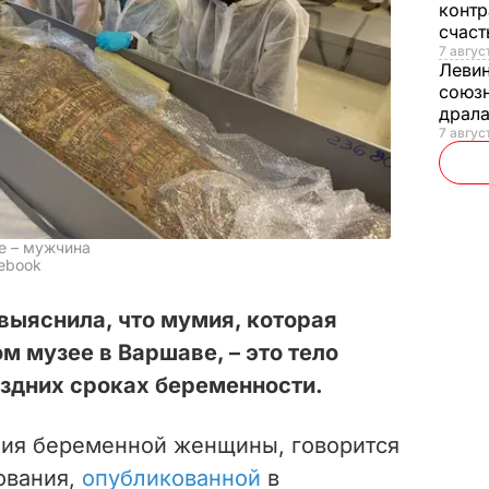
контр
счас
7 авгус
Леви
союзн
драла
7 август
е – мужчина
cebook
выяснила, что мумия, которая
м музее в Варшаве, – это тело
здних сроках беременности.
мия беременной женщины, говорится
дования,
опубликованной
в