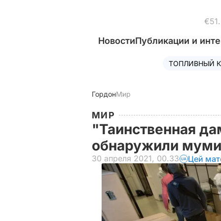
€51
Новости
Публикации и инт
ТОПЛИВНЫЙ К
Гордон
Мир
МИР
"Таинственная да
обнаружили мум
30 апреля 2021, 00.33
Цей мат