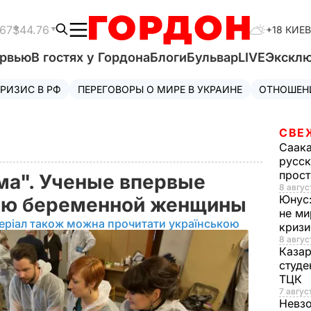
.67
$44.76
+18 КИЕВ
ервью
В гостях у Гордона
Блоги
Бульвар
LIVE
Экскл
РИЗИС В РФ
ПЕРЕГОВОРЫ О МИРЕ В УКРАИНЕ
ОТНОШЕН
СВЕ
Саак
русск
прос
ма". Ученые впервые
8 авгус
Юнус
ию беременной женщины
не ми
еріал також можна прочитати українською
криз
8 авгус
Каза
студе
ТЦК
7 авгус
Невз