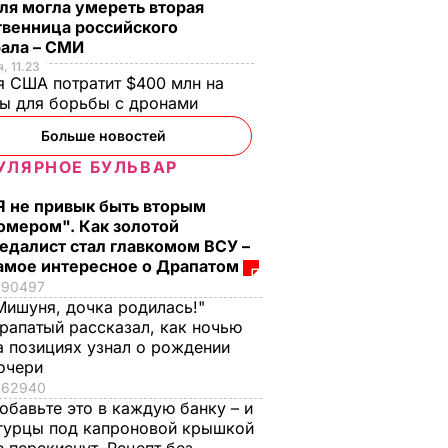
ля могла умереть вторая
твенница российского
рала – СМИ
, 11.23
 США потратит $400 млн на
ры для борьбы с дронами
Больше новостей
УЛЯРНОЕ БУЛЬВАР
Я не привык быть вторым
омером". Как золотой
едалист стал главкомом ВСУ –
амое интересное о Драпатом
90497
Мишуня, дочка родилась!"
рапатый рассказал, как ночью
а позициях узнал о рождении
очери
62940
обавьте это в каждую банку – и
гурцы под капроновой крышкой