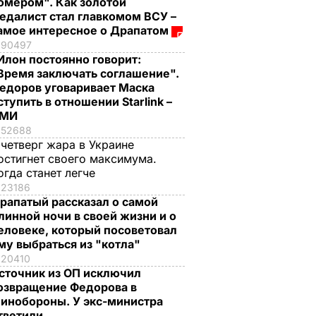
омером". Как золотой
едалист стал главкомом ВСУ –
амое интересное о Драпатом
90497
Илон постоянно говорит:
Время заключать соглашение".
едоров уговаривает Маска
ступить в отношении Starlink –
СМИ
52688
 четверг жара в Украине
остигнет своего максимума.
огда станет легче
23186
рапатый рассказал о самой
линной ночи в своей жизни и о
еловеке, который посоветовал
му выбраться из "котла"
20410
сточник из ОП исключил
озвращение Федорова в
инобороны. У экс-министра
тветили