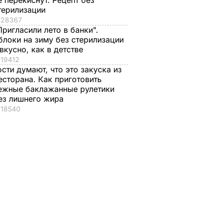
е перекиснут. Рецепт без
терилизации
28367
Пригласили лето в банки".
блоки на зиму без стерилизации
 вкусно, как в детстве
19412
ости думают, что это закуска из
есторана. Как приготовить
ежные баклажанные рулетики
ез лишнего жира
18540