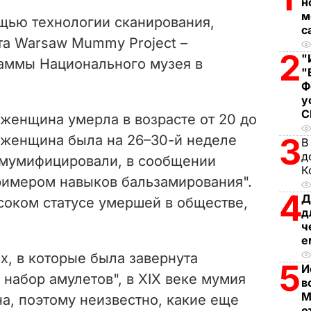
V
н
м
щью технологии сканирования,
с
i
та Warsaw Mummy Project –
2
"
аммы Национального музея в
d
"
Ф
e
у
 женщина умерла в возрасте от 20 до
o
3
и женщина была на 26–30-й неделе
В
д
е мумифицировали, в сообщении
К
имером навыков бальзамирования".
4
Д
соком статусе умершей в обществе,
д
ч
е
ях, в которые была завернута
5
И
набор амулетов", в ХІХ веке мумия
в
М
а, поэтому неизвестно, какие еще
о