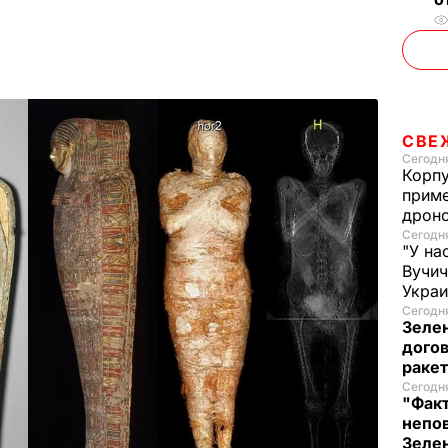
СВЕ
Сегодня
Корпу
приме
дроно
Сегодня
"У на
Вучи
Украи
Сегодня
Зеле
догов
ракет
Сегодня
"Факт
непо
Зелен