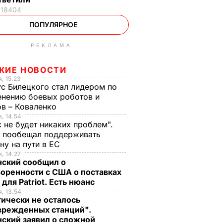
18404
ПОПУЛЯРНОЕ
РЕКЛАМА
ЖИЕ НОВОСТИ
, 15.23
с Билецкого стал лидером по
нению боевых роботов и
в – Коваленко
, 14.54
с не будет никаких проблем".
ч пообещал поддерживать
ну на пути в ЕС
, 14.27
нский сообщил о
оренности с США о поставках
 для Patriot. Есть нюанс
, 13.54
ически не осталось
врежденных станций".
ский заявил о сложной