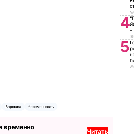
н
с
4
"
Я
–
5
Г
р
н
б
Варшава
беременность
а временно
Читать