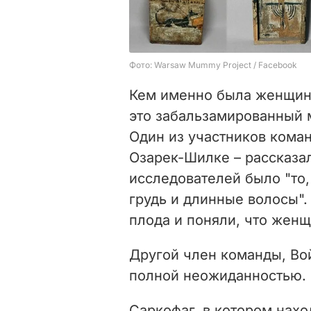
Кем именно была женщина
это забальзамированный
Один из участников кома
Озарек-Шилке – рассказал
исследователей было "то,
грудь и длинные волосы".
плода и поняли, что жен
Другой член команды, Во
полной неожиданностью.
Саркофаг, в котором нахо