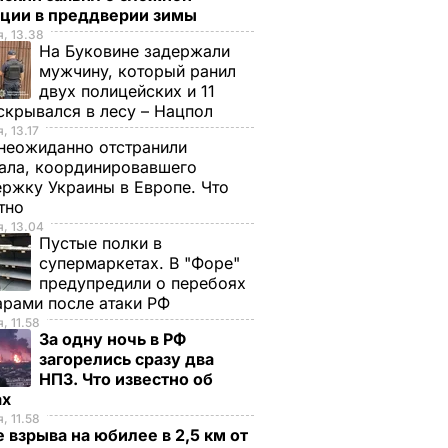
ации в преддверии зимы
, 13.38
На Буковине задержали
мужчину, который ранил
двух полицейских и 11
скрывался в лесу – Нацпол
, 13.17
неожиданно отстранили
ала, координировавшего
ржку Украины в Европе. Что
стно
, 13.04
Пустые полки в
супермаркетах. В "Форе"
предупредили о перебоях
арами после атаки РФ
, 11.58
За одну ночь в РФ
загорелись сразу два
НПЗ. Что известно об
ах
, 11.58
 взрыва на юбилее в 2,5 км от