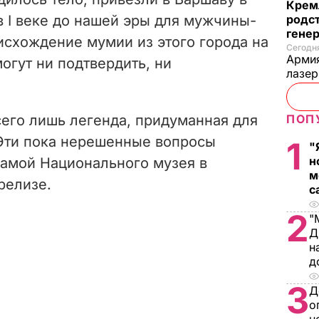
Крем
 в І веке до нашей эры для мужчины-
родс
гене
исхождение мумии из этого города на
Сегодня
Армия
огут ни подтвердить, ни
лазе
сего лишь легенда, придуманная для
ПОП
Эти пока нерешенные вопросы
1
"
н
дамой Национального музея в
м
релизе.
с
2
"
Д
н
д
3
Д
о