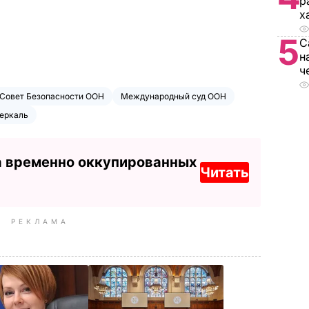
р
х
5
С
н
ч
Совет Безопасности ООН
Международный суд ООН
Зеркаль
а временно оккупированных
Читать
РЕКЛАМА