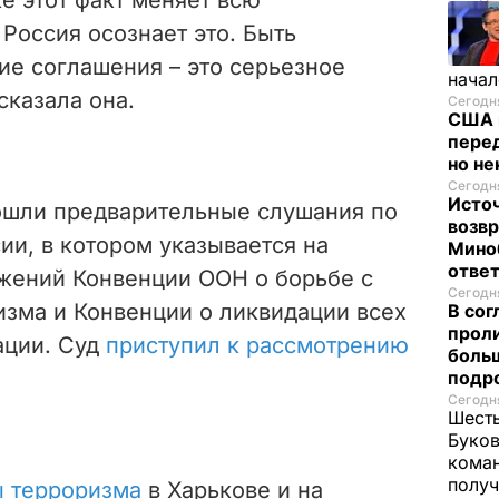
Россия осознает это. Быть
ие соглашения – это серьезное
начал
сказала она.
Сегодня
США 
перед
но н
Сегодня
Исто
рошли предварительные слушания по
возв
ии, в котором указывается на
Мино
отве
жений Конвенции ООН о борьбе с
Сегодня
зма и Конвенции о ликвидации всех
В со
проли
ации. Суд
приступил к рассмотрению
больш
подр
Сегодня
Шесть
Буков
кома
получ
ы терроризма
в Харькове и
на