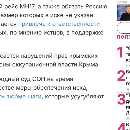
Сегодня
 рейс MH17, а также обязать Россию
азмер которых в иске не указан.
гается
привлечь к ответственности
ых, по мнению истцов, в поддержке
ПОП
1
"
т
асается нарушений прав крымских
к
роны оккупационной власти Крыма.
2
В
в
родный суд ООН на время
г
естве меры обеспечения иска,
3
"
ть любые шаги
, которые усугубляют
д
и
Д
4
В