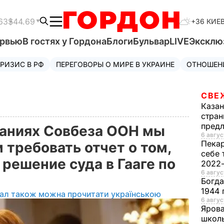
63
$44.69
+36 КИЕ
ервью
В гостях у Гордона
Блоги
Бульвар
LIVE
Эксклю
РИЗИС В РФ
ПЕРЕГОВОРЫ О МИРЕ В УКРАИНЕ
ОТНОШЕН
СВЕ
Каза
стран
предл
даниях Совбеза ООН мы
6 авгус
Пека
 требовать отчет о том,
себе 
решение суда в Гааге по
2022
6 авгус
Богд
1944 
іал також можна прочитати українською
6 авгус
Яров
школь