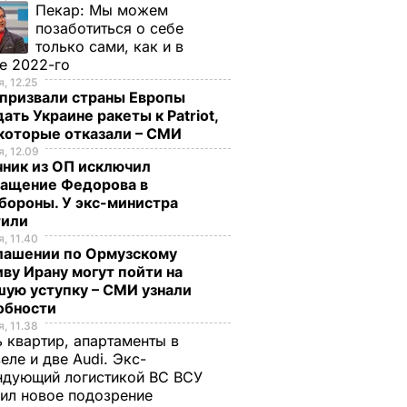
Пекар:
Мы можем
позаботиться о себе
только сами, как и в
е 2022-го
, 12.25
призвали страны Европы
ать Украине ракеты к Patriot,
екоторые отказали – СМИ
, 12.09
чник из ОП исключил
ращение Федорова в
бороны. У экс-министра
тили
, 11.40
глашении по Ормузскому
ву Ирану могут пойти на
ую уступку – СМИ узнали
обности
, 11.38
 квартир, апартаменты в
еле и две Audi. Экс-
ндующий логистикой ВС ВСУ
ил новое подозрение