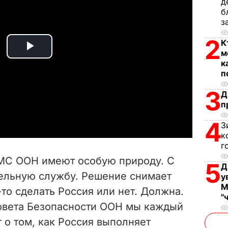
д
б
з
2
К
м
P
к
п
l
3
Д
a
п
4
y
З
к
г
V
 МС ООН имеют особую природу. С
5
Д
i
тельную службу. Решение снимает
у
М
-то сделать Россия или нет. Должна.
d
"
овета Безопасности ООН мы каждый
e
т о том, как Россия выполняет