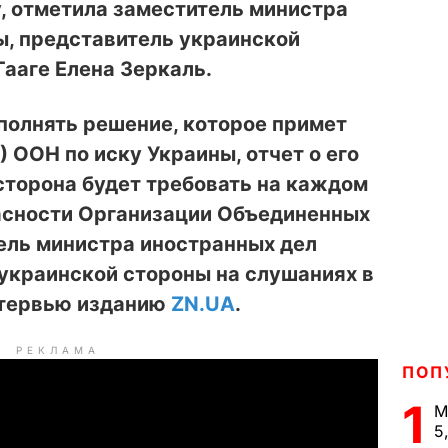
, отметила заместитель министра
ы, представитель украинской
Гааге Елена Зеркаль.
полнять решение, которое примет
ООН по иску Украины, отчет о его
сторона будет требовать на каждом
асности Организации Объединенных
ель министра иностранных дел
украинской стороны на слушаниях в
интервью изданию
ZN.UA
.
РЕКЛАМА
ПОП
1
М
5