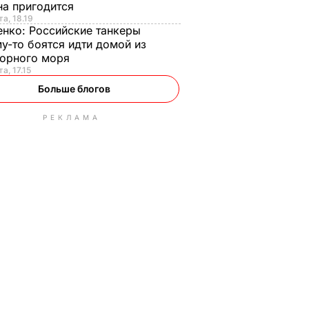
на пригодится
та, 18.19
енко:
Российские танкеры
у-то боятся идти домой из
орного моря
а, 17.15
Больше блогов
РЕКЛАМА