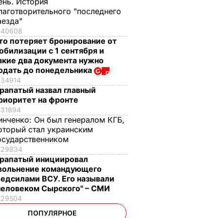
ень. История
лаготворительного "последнего
аезда"
40608
то потеряет бронирование от
обилизации с 1 сентября и
акие два документа нужно
одать до понедельника
34914
рапатый назвал главный
риоритет на фронте
31894
инченко:
Он был генералом КГБ,
оторый стал украинским
осударственником
29834
рапатый инициировал
вольнение командующего
едсилами ВСУ. Его называли
человеком Сырского" – СМИ
29504
ПОПУЛЯРНОЕ