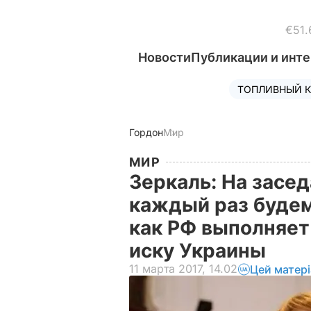
€51.
Новости
Публикации и инт
ТОПЛИВНЫЙ К
Гордон
Мир
МИР
Зеркаль: На засе
каждый раз будем
как РФ выполняет 
иску Украины
11 марта 2017, 14.02
Цей матер