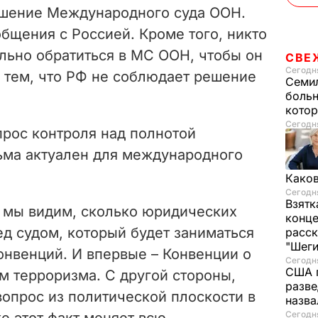
ешение Международного суда ООН.
o
бщения с Россией. Кроме того, никто
льно обратиться в МС ООН, чтобы он
СВЕ
Сегодня
с тем, что РФ не соблюдает решение
Семил
больн
котор
Сегодня
прос контроля над полнотой
ьма актуален для международного
Каков
Сегодня
Взятк
 мы видим, сколько юридических
конце
д судом, который будет заниматься
расск
"Шег
онвенций. И впервые – Конвенции о
Сегодня
США 
м терроризма. С другой стороны,
разве
опрос из политической плоскости в
назв
Сегодня
е этот факт меняет всю