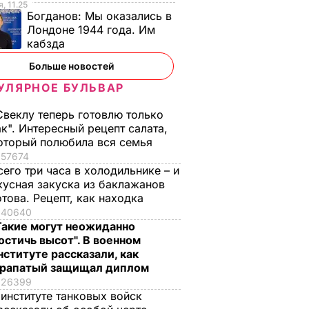
, 11.25
Богданов:
Мы оказались в
Лондоне 1944 года. Им
кабзда
Больше новостей
УЛЯРНОЕ БУЛЬВАР
Свеклу теперь готовлю только
ак". Интересный рецепт салата,
оторый полюбила вся семья
57674
сего три часа в холодильнике – и
кусная закуска из баклажанов
отова. Рецепт, как находка
40640
Такие могут неожиданно
остичь высот". В военном
нституте рассказали, как
рапатый защищал диплом
26399
 институте танковых войск