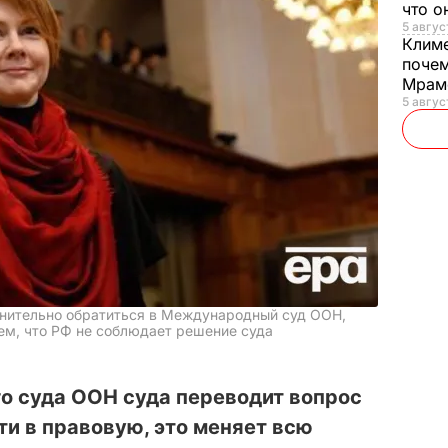
что о
5 авгус
Клим
почем
Мрам
5 август
лнительно обратиться в Международный суд ООН,
тем, что РФ не соблюдает решение суда
 суда ООН суда переводит вопрос
ти в правовую, это меняет всю