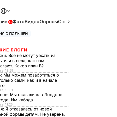
В
зив
Фото
Видео
Опросы
Спецпроекты
Война в Ук
ИЯ С ПОЛЬШЕЙ
ЖИЕ БЛОГИ
нжи:
Все не могут уехать из
ы или в села, как нам
агают. Каков план Б?
та, 13.59
р:
Мы можем позаботиться о
только сами, как и в начале
-го
та, 13.01
анов:
Мы оказались в Лондоне
года. Им кабзда
та, 11.25
ая:
Я отказалась от новой
ной формы детям. Не уверена,