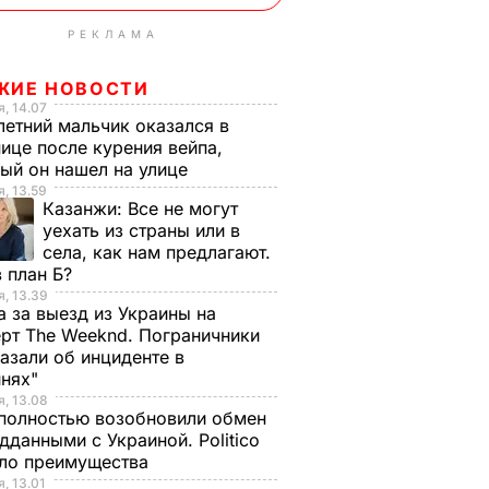
РЕКЛАМА
ЖИЕ НОВОСТИ
, 14.07
етний мальчик оказался в
ице после курения вейпа,
ый он нашел на улице
, 13.59
Казанжи:
Все не могут
уехать из страны или в
села, как нам предлагают.
 план Б?
, 13.39
а за выезд из Украины на
рт The Weeknd. Пограничники
азали об инциденте в
инях"
, 13.08
полностью возобновили обмен
дданными с Украиной. Politico
ало преимущества
, 13.01