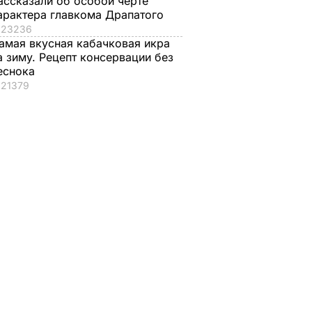
ассказали об особой черте
арактера главкома Драпатого
23236
амая вкусная кабачковая икра
а зиму. Рецепт консервации без
еснока
21379