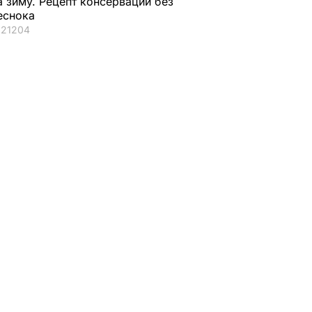
а зиму. Рецепт консервации без
еснока
21204