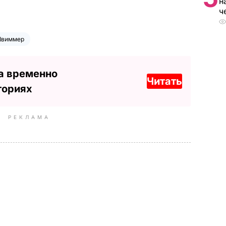
н
ч
Швиммер
а временно
Читать
ториях
РЕКЛАМА