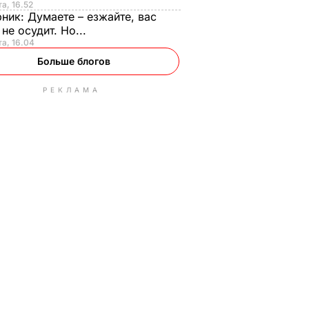
та, 16.52
рник:
Думаете – езжайте, вас
 не осудит. Но...
та, 16.04
Больше блогов
РЕКЛАМА