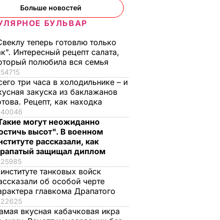
Больше новостей
УЛЯРНОЕ БУЛЬВАР
Свеклу теперь готовлю только
ак". Интересный рецепт салата,
оторый полюбила вся семья
54715
сего три часа в холодильнике – и
кусная закуска из баклажанов
отова. Рецепт, как находка
40046
Такие могут неожиданно
остичь высот". В военном
нституте рассказали, как
рапатый защищал диплом
25985
 институте танковых войск
ассказали об особой черте
арактера главкома Драпатого
22625
амая вкусная кабачковая икра