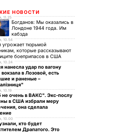
ЖИЕ НОВОСТИ
, 11.25
Богданов:
Мы оказались в
Лондоне 1944 года. Им
кабзда
, 10.54
п угрожает тюрьмой
никам, которые рассказывают
фиците боеприпасов в США
, 10.24
я нанесла удар по вагону
 вокзала в Лозовой, есть
шие и раненые –
залізниця"
, 10.19
 не очень в ВАКС". Экс-послу
ины в США избрали меру
чения, она сделала
ление
, 10.00
знали, кто будет
тителем Драпатого. Это