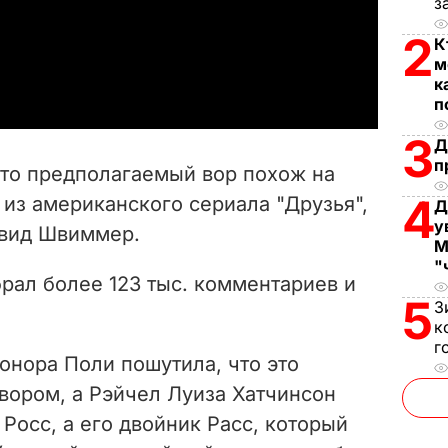
з
l
2
К
a
м
к
y
п
3
V
Д
п
что предполагаемый вор похож на
i
4
из американского сериала "Друзья",
Д
у
эвид Швиммер.
d
М
"
e
брал более 123 тыс. комментариев и
5
З
o
к
г
онора Поли пошутила, что это
 вором, а Рэйчел Луиза Хатчинсон
 Росс, а его двойник Расс, который