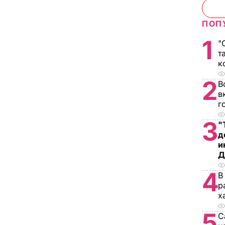
ПОП
1
"
т
к
2
В
в
г
3
"
д
и
Д
4
В
р
х
5
С