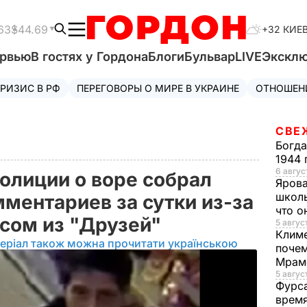
63
$44.69
+32 КИЕ
ервью
В гостях у Гордона
Блоги
Бульвар
LIVE
Экскл
РИЗИС В РФ
ПЕРЕГОВОРЫ О МИРЕ В УКРАИНЕ
ОТНОШЕН
СВЕ
Богд
1944 
6 август
полиции о воре собрал
Яров
школь
мментариев за сутки из-за
что о
ссом из "Друзей"
5 август
Клим
еріал також можна прочитати українською
почем
Мрам
5 август
Фурс
время