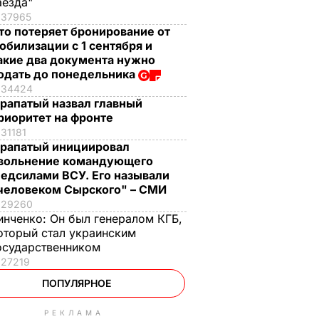
аезда"
37965
то потеряет бронирование от
обилизации с 1 сентября и
акие два документа нужно
одать до понедельника
34424
рапатый назвал главный
риоритет на фронте
31181
рапатый инициировал
вольнение командующего
едсилами ВСУ. Его называли
человеком Сырского" – СМИ
29260
инченко:
Он был генералом КГБ,
оторый стал украинским
осударственником
27219
ПОПУЛЯРНОЕ
РЕКЛАМА