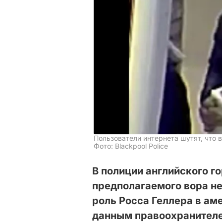
Пользователи интернета шутят, что 
Фото: Blackpool Police
В полиции английского го
предполагаемого вора н
роль Росса Геллера в ам
данным правоохранителей