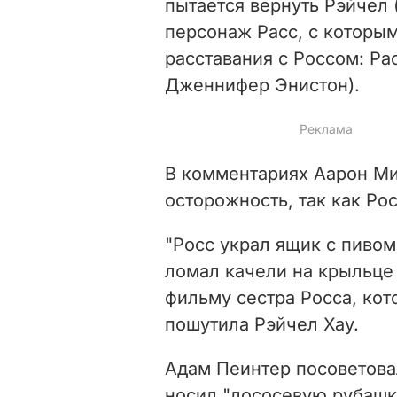
пытается вернуть Рэйчел 
персонаж Расс, с которы
расставания с Россом: Ра
Дженнифер Энистон).
В комментариях Аарон Ми
осторожность, так как Ро
"Росс украл ящик с пивом
ломал качели на крыльце 
фильму сестра Росса, кото
пошутила Рэйчел Хау.
Адам Пеинтер посоветова
носил "лососевую рубашк