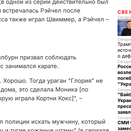
(в одной из серий действительно был
м встречалась Рэйчел после
СВЕ
Сегодня
сса также играл Швиммер, а Рэйчел –
Сегодня
Трам
источ
о де
лбурн призвал соблюдать
Сегодня
сс занимался карате.
Росси
возле
погиб
. Хорошо. Тогда ураган "Глория" не
"Укр
дома, это сделала Моника [по
Сегодня
"Вайб
рую играла Кортни Кокс]", –
Укра
пресе
заяв
Сегодня
л полиции искать мужчину, который
СМИ у
замес
у и тугие кожаные штаны" (в сериале