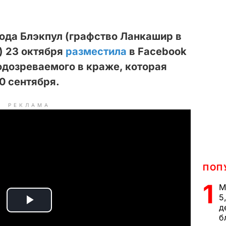
ода Блэкпул (графство Ланкашир в
) 23 октября
разместила
в Facebook
дозреваемого в краже, которая
0 сентября.
РЕКЛАМА
ПОП
1
М
5
д
P
б