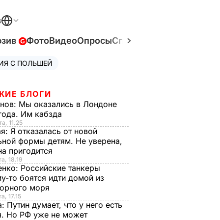
В
юзив
Фото
Видео
Опросы
Спецпроекты
Война в У
ИЯ С ПОЛЬШЕЙ
ЖИЕ БЛОГИ
анов:
Мы оказались в Лондоне
года. Им кабзда
а, 11.25
ая:
Я отказалась от новой
ной формы детям. Не уверена,
на пригодится
а, 18.19
енко:
Российские танкеры
у-то боятся идти домой из
орного моря
а, 17.15
а:
Путин думает, что у него есть
. Но РФ уже не может