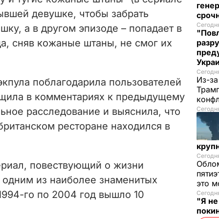
генер
ывшей девушке, чтобы забрать
сроч
Сегодня
ку, а в другом эпизоде – попадает в
"Повл
а, сняв кожаные штаны, не смог их
разру
преду
Укра
Сегодня
Из-за
экпула поблагодарила пользователей
Трамп
бщила в комментариях к предыдущему
конф
Сегодня
льное расследование и выяснила, что
британском ресторане находился в
круп
Сегодня
Облом
ериал, повествующий о жизни
пятиэ
л одним из наиболее знаменитых
это м
 1994-го по 2004 год вышло 10
Сегодн
"Я н
покин