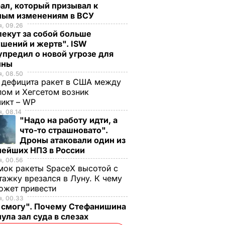
ал, который призывал к
ным изменениям в ВСУ
, 09.26
екут за собой больше
шений и жертв". ISW
предил о новой угрозе для
ины
, 08.50
 дефицита ракет в США между
ом и Хегсетом возник
ликт – WP
, 08.14
"Надо на работу идти, а
что-то страшновато".
Дроны атаковали один из
нейших НПЗ в России
, 00.56
ок ракеты SpaceX высотой с
тажку врезался в Луну. К чему
ожет привести
я, 00.33
е смогу". Почему Стефанишина
ула зал суда в слезах