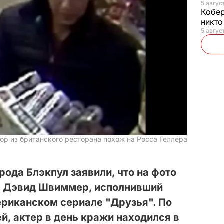
5 авгус
Кобе
никто
5 авгус
вор из британского ресторана похож на Росса Геллера
рода Блэкпул заявили, что на фото
е Дэвид Швиммер, исполнивший
ериканском сериале "Друзья". По
, актер в день кражи находился в