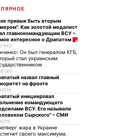
УЛЯРНОЕ
 не привык быть вторым
мером". Как золотой медалист
ал главнокомандующим ВСУ –
мое интересное о Драпатом
57963
нченко:
Он был генералом КГБ,
торый стал украинским
сударственником
36360
апатый назвал главный
иоритет на фронте
34516
апатый инициировал
ольнение командующего
дсилами ВСУ. Его называли
еловеком Сырского" – СМИ
30115
четверг жара в Украине
стигнет своего максимума.