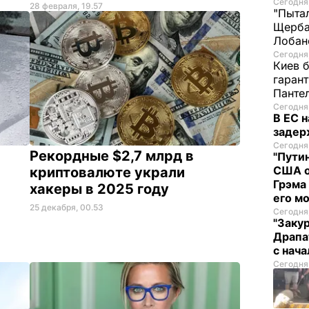
Сегодня,
28 февраля, 19.57
"Пытал
Щерба
Лобан
Сегодня,
Киев б
гаран
Панте
Сегодня,
В ЕС 
задер
Сегодня,
Рекордные $2,7 млрд в
"Пути
США о
криптовалюте украли
Грэма 
хакеры в 2025 году
его м
25 декабря, 00.53
Сегодня,
"Закур
Драпа
с нач
Сегодня,