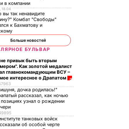
ли в компании
 18.04
о вы так ненавидите
ину?" Комбат "Свободы"
лся к Бахматову и
скому
Больше новостей
ЛЯРНОЕ БУЛЬВАР
 не привык быть вторым
мером". Как золотой медалист
ал главнокомандующим ВСУ –
мое интересное о Драпатом
57963
ишуня, дочка родилась!"
апатый рассказал, как ночью
 позициях узнал о рождении
очери
49895
институте танковых войск
ссказали об особой черте