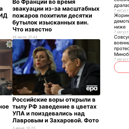
Во Франции во время
драла
а
эвакуации из-за масштабных
7 августа
МИД
пожаров похитили десятки
Жори
демот
бутылок изысканных вин.
ниже
Что известно
7 август
Совсу
26 июля, 21.43
военн
проте
Мино
7 август
Российские воры открыли в
ное
тылу РФ заведение в цветах
УПА и поиздевались над
Лавровым и Захаровой. Фото
3 июня, 10.23