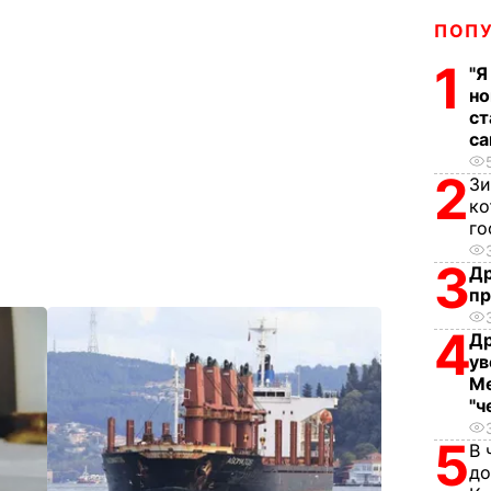
ПОП
1
"Я
но
ст
са
2
Зи
ко
го
3
Др
пр
4
Др
ув
Ме
"ч
5
В 
до