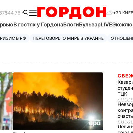
67
$44.76
+30 КИЕ
ервью
В гостях у Гордона
Блоги
Бульвар
LIVE
Эксклю
РИЗИС В РФ
ПЕРЕГОВОРЫ О МИРЕ В УКРАИНЕ
ОТНОШЕН
СВЕЖ
Казар
студен
ТЦК
7 август
Невзо
контра
счаст
7 август
Левин
союзн