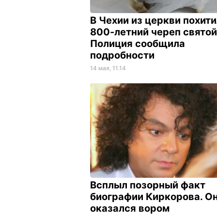
В Чехии из церкви похит
800-летний череп святой
Полиция сообщила
подробности
14 мая, 11.14
Всплыл позорный факт
биографии Киркорова. О
оказался вором