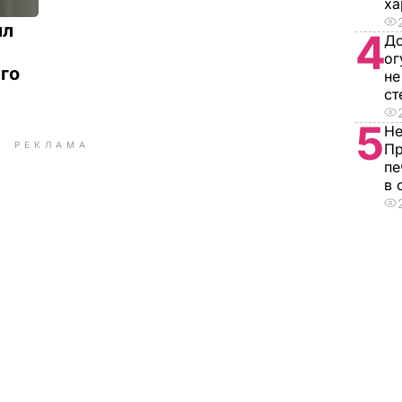
ха
ил
4
До
ог
его
не
ст
5
Не
РЕКЛАМА
Пр
пе
в 