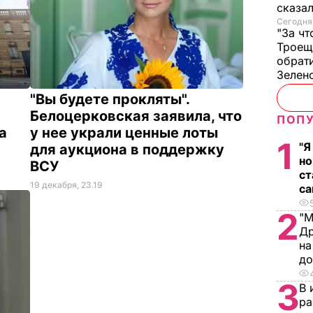
сказа
Сегодня,
"За чт
Троещ
обрати
Зелен
"Вы будете прокляты".
Белоцерковская заявила, что
ПОПУ
а
у нее украли ценные лоты
1
"Я
для аукциона в поддержку
но
ВСУ
ст
19 декабря, 23.19
са
2
"М
Др
на
д
3
В 
ра