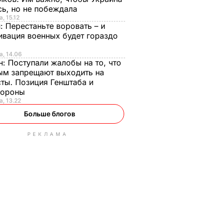
сь, но не побеждала
, 15.12
н:
Перестаньте воровать – и
ивация военных будет гораздо
а, 14.06
н:
Поступали жалобы на то, что
ым запрещают выходить на
сты. Позиция Генштаба и
бороны
а, 13.22
Больше блогов
РЕКЛАМА