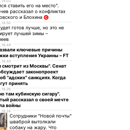
 19.02
ся ставить его на место".
чев рассказал о конфликтах
овского и Блохина
 18.50
удет готов лучше, но это не
тирует лучшей зимы –
леев
 18.49
назвали ключевые причины
жки вступления Украины – FT
 18.40
н смотрит из Москвы". Сенат
бсуждает законопроект
об "адских" санкциях. Когда
огут принять
 18.26
ю там кубинскую сигару".
тый рассказал о своей мечте
ала войны
 18.24
Сотрудники "Новой почты"
шваброй вытолкали
собаку на жару. Что