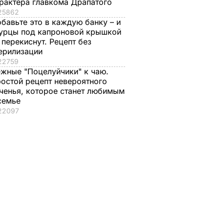
рактера главкома Драпатого
25862
бавьте это в каждую банку – и
урцы под капроновой крышкой
 перекиснут. Рецепт без
ерилизации
22759
жные "Поцелуйчики" к чаю.
остой рецепт невероятного
ченья, которое станет любимым
семье
22097