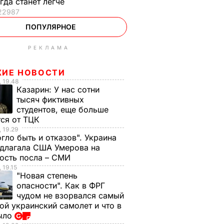
гда станет легче
22987
ПОПУЛЯРНОЕ
РЕКЛАМА
ЖИЕ НОВОСТИ
 19.48
Казарин:
У нас сотни
тысяч фиктивных
студентов, еще больше
тся от ТЦК
 19.29
гло быть и отказов". Украина
едлагала США Умерова на
ость посла – СМИ
 19.15
"Новая степень
опасности". Как в ФРГ
чудом не взорвался самый
ой украинский самолет и что в
ыло