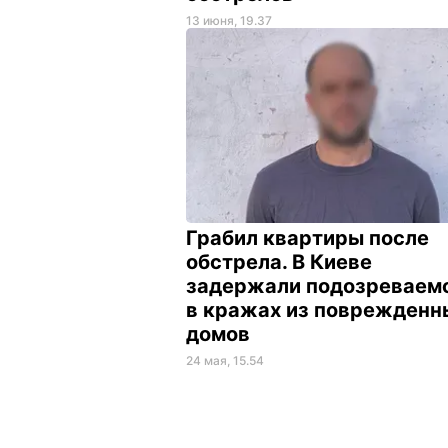
13 июня, 19.37
Грабил квартиры после
обстрела. В Киеве
задержали подозреваем
в кражах из поврежденн
домов
24 мая, 15.54