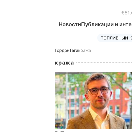
€51.
Новости
Публикации и инт
ТОПЛИВНЫЙ К
Гордон
Теги
кража
кража