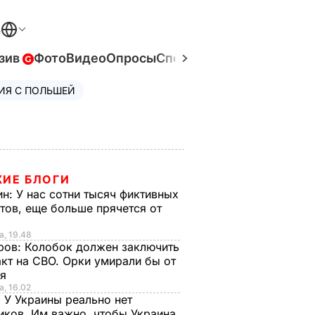
В
зив
Фото
Видео
Опросы
Спецпроекты
Война в Ук
ИЯ С ПОЛЬШЕЙ
ИЕ БЛОГИ
ин:
У нас сотни тысяч фиктивных
тов, еще больше прячется от
а, 19.48
ров:
Колобок должен заключить
кт на СВО. Орки умирали бы от
ья
а, 16.02
:
У Украины реально нет
иков. Им важно, чтобы Украина