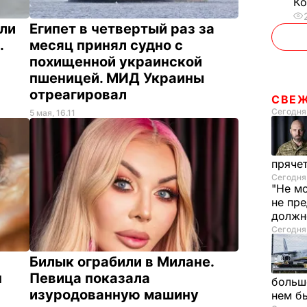
Ко
или
Египет в четвертый раз за
.
месяц принял судно с
похищенной украинской
пшеницей. МИД Украины
отреагировал
СВЕ
Сегодня,
5 мая, 16.11
пряче
Сегодня,
"Не мо
не пр
должн
Сегодня,
Билык ограбили в Милане.
н
Певица показала
больш
изуродованную машину
нем б